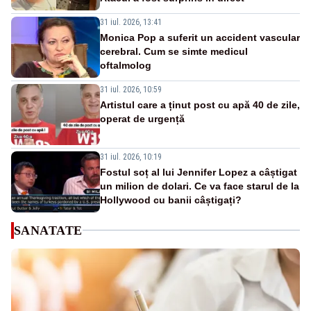
31 iul. 2026, 13:41
Monica Pop a suferit un accident vascular
cerebral. Cum se simte medicul
oftalmolog
31 iul. 2026, 10:59
Artistul care a ținut post cu apă 40 de zile,
operat de urgență
31 iul. 2026, 10:19
Fostul soț al lui Jennifer Lopez a câștigat
un milion de dolari. Ce va face starul de la
Hollywood cu banii câștigați?
SANATATE