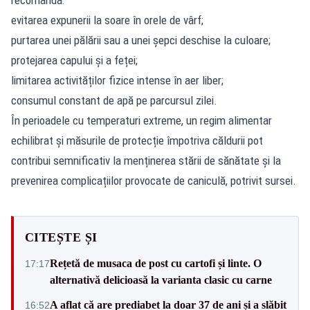
evitarea expunerii la soare în orele de vârf;
purtarea unei pălării sau a unei șepci deschise la culoare;
protejarea capului și a feței;
limitarea activităților fizice intense în aer liber;
consumul constant de apă pe parcursul zilei.
În perioadele cu temperaturi extreme, un regim alimentar
echilibrat și măsurile de protecție împotriva căldurii pot
contribui semnificativ la menținerea stării de sănătate și la
prevenirea complicațiilor provocate de caniculă,
potrivit sursei.
CITEȘTE ȘI
Rețetă de musaca de post cu cartofi și linte. O
17:17
alternativă delicioasă la varianta clasic cu carne
A aflat că are prediabet la doar 37 de ani și a slăbit
16:52