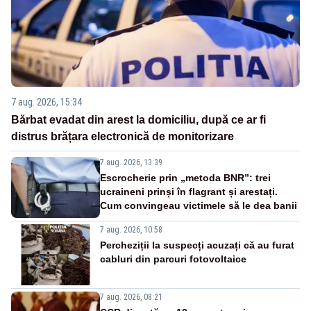
7 aug. 2026, 15:34
Bărbat evadat din arest la domiciliu, după ce ar fi
distrus brățara electronică de monitorizare
7 aug. 2026, 13:39
Escrocherie prin „metoda BNR”: trei
ucraineni prinși în flagrant și arestați.
Cum convingeau victimele să le dea banii
7 aug. 2026, 10:58
Percheziții la suspecți acuzați că au furat
cabluri din parcuri fotovoltaice
7 aug. 2026, 08:21