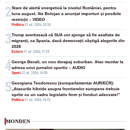
2
Stare de alertă energetică la nivelul României, pentru
luna august. Ilie Bolojan a anunțat importuri și posibile
restricții – VIDEO
Politica
-
31 iul. 2026, 20:30
3
Trump avertizează că SUA vor ajunge să fie asaltate de
migranți, ca Spania, dacă democrații câștigă alegerile din
2028
Extern
-
31 iul. 2026, 17:59
4
George Becali, un nou derapaj suburban. Atac murdar la
adresa unui jurnalist sportiv – AUDIO
Sport
-
31 iul. 2026, 18:00
5
Georgiana Teodorescu (europarlamentar AUR/ECR):
„Atacurile hibride asupra frontierelor europene trebuie
oprite cu un cadru legislativ ferm și fonduri adecvate!”
Politica
-
31 iul. 2026, 18:01
MONDEN