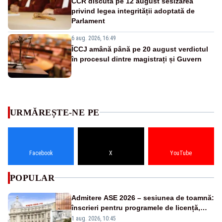
CCR discută pe 12 august sesizarea
privind legea integrității adoptată de
Parlament
6 aug. 2026, 16:49
ÎCCJ amână până pe 20 august verdictul
în procesul dintre magistrați și Guvern
URMĂREȘTE-NE PE
Facebook
X
YouTube
POPULAR
Admitere ASE 2026 – sesiunea de toamnă:
înscrieri pentru programele de licență,
masterat și doctorat
1 aug. 2026, 10:45