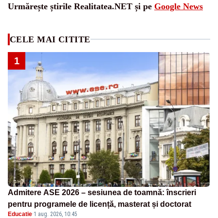
Urmărește știrile Realitatea.NET și pe
Google News
CELE MAI CITITE
1
Admitere ASE 2026 – sesiunea de toamnă: înscrieri
pentru programele de licență, masterat și doctorat
Educatie
·
1 aug. 2026, 10:45