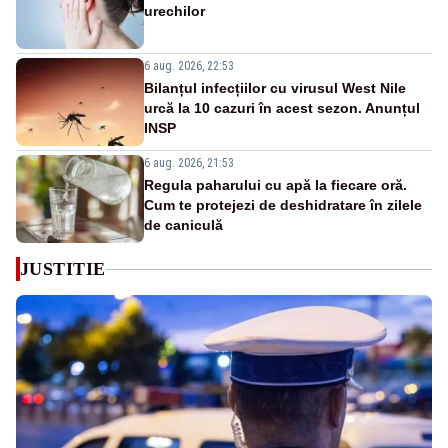
urechilor
6 aug. 2026, 22:53
Bilanțul infecțiilor cu virusul West Nile
urcă la 10 cazuri în acest sezon. Anunțul
INSP
6 aug. 2026, 21:53
Regula paharului cu apă la fiecare oră.
Cum te protejezi de deshidratare în zilele
de caniculă
JUSTITIE