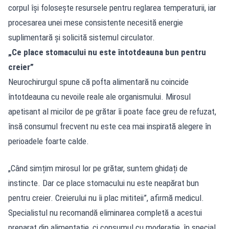
corpul își folosește resursele pentru reglarea temperaturii, iar
procesarea unei mese consistente necesită energie
suplimentară și solicită sistemul circulator.
„Ce place stomacului nu este întotdeauna bun pentru
creier”
Neurochirurgul spune că pofta alimentară nu coincide
întotdeauna cu nevoile reale ale organismului. Mirosul
apetisant al micilor de pe grătar îi poate face greu de refuzat,
însă consumul frecvent nu este cea mai inspirată alegere în
perioadele foarte calde.
„Când simțim mirosul lor pe grătar, suntem ghidați de
instincte. Dar ce place stomacului nu este neapărat bun
pentru creier. Creierului nu îi plac mititeii”, afirmă medicul.
Specialistul nu recomandă eliminarea completă a acestui
preparat din alimentație, ci consumul cu moderație, în special