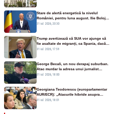
Stare de alertă energetică la nivelul
României, pentru luna august. Ilie Bolojan
a anunțat importuri și posibile restricții –
31 iul. 2026, 20:30
VIDEO
Trump avertizează că SUA vor ajunge să
fie asaltate de migranți, ca Spania, dacă
democrații câștigă alegerile din 2028
31 iul. 2026, 17:59
George Becali, un nou derapaj suburban.
Atac murdar la adresa unui jurnalist
sportiv – AUDIO
31 iul. 2026, 18:00
Georgiana Teodorescu (europarlamentar
AUR/ECR): „Atacurile hibride asupra
frontierelor europene trebuie oprite cu un
31 iul. 2026, 18:01
cadru legislativ ferm și fonduri adecvate!”