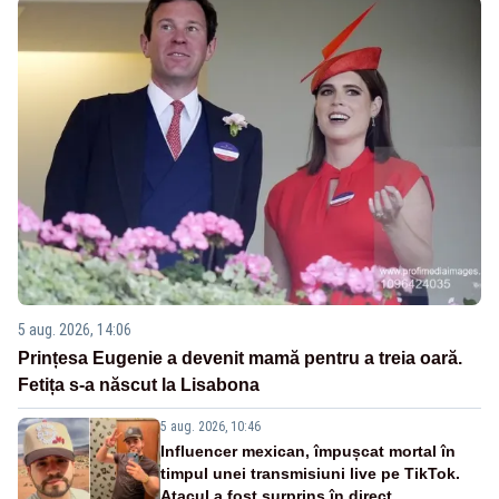
5 aug. 2026, 14:06
Prințesa Eugenie a devenit mamă pentru a treia oară.
Fetița s-a născut la Lisabona
5 aug. 2026, 10:46
Influencer mexican, împușcat mortal în
timpul unei transmisiuni live pe TikTok.
Atacul a fost surprins în direct