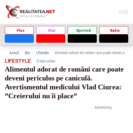
Plus
Star
Sportivă
Radio
Acasă
Știri
Lifestyle
Alimentul adorat de români care poate deveni periculos pe caniculă. Avertismentul medicului Vlad Ciurea: ”Creierului nu îi place”
·
LIFESTYLE
3 min citire
Alimentul adorat de români care poate
deveni periculos pe caniculă.
Avertismentul medicului Vlad Ciurea:
”Creierului nu îi place”
Advertising