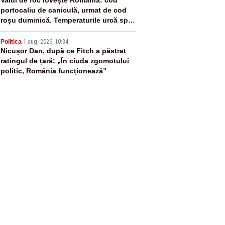
4
portocaliu de caniculă, urmat de cod
roșu duminică. Temperaturile urcă spre
40°C
5
Politica
-
1 aug. 2026, 10:34
Nicușor Dan, după ce Fitch a păstrat
ratingul de țară: „În ciuda zgomotului
politic, România funcționează”