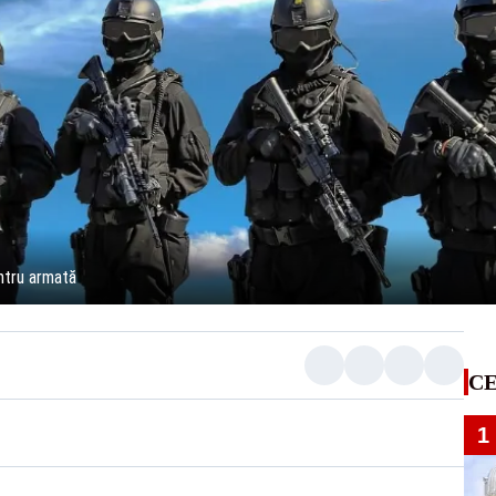
ntru armată
CE
1