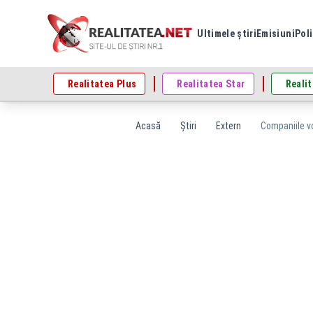
Ultimele știri
Emisiuni
Poli
Realitatea Plus
Realitatea Star
Realit
Acasă
Știri
Extern
Companiile vo