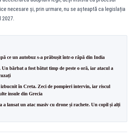
ice necesare și, prin urmare, nu se așteaptă ca legislația
l 2027.
upă ce un autobuz s-a prăbușit într-o râpă din India
 Un bărbat a fost bătut timp de peste o oră, iar atacul a
cuzați
izbucnit în Creta. Zeci de pompieri intervin, iar riscul
lte insule din Grecia
 a lansat un atac masiv cu drone și rachete. Un copil și alți