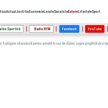
tica
Actual
Justitie
Economie
Locale
Sanatate
Extern
Lifestyle
Sport
atea Sportivă
Radio RFM
Facebook
YouTube
r fi obligate să producă pentru armată în caz de război. Legea pregătită de o ț