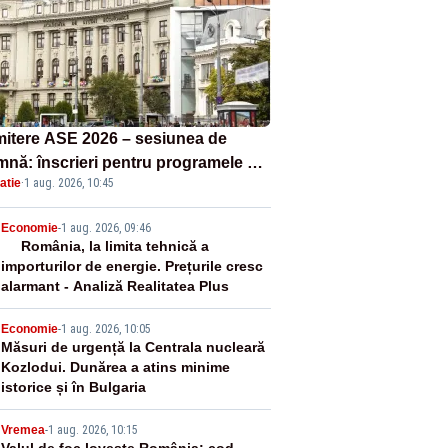
itere ASE 2026 – sesiunea de
mnă: înscrieri pentru programele de
atie
·
1 aug. 2026, 10:45
nță, masterat și doctorat
2
Economie
-
1 aug. 2026, 09:46
România, la limita tehnică a
importurilor de energie. Prețurile cresc
alarmant - Analiză Realitatea Plus
3
Economie
-
1 aug. 2026, 10:05
Măsuri de urgență la Centrala nucleară
Kozlodui. Dunărea a atins minime
istorice și în Bulgaria
Vremea
-
1 aug. 2026, 10:15
Valul de foc lovește România: cod