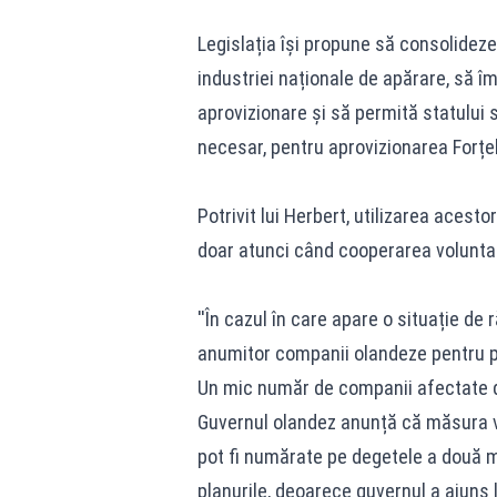
Legislația își propune să consolideze
industriei naționale de apărare, să 
aprovizionare și să permită statului 
necesar, pentru aprovizionarea Forțe
Potrivit lui Herbert, utilizarea acest
doar atunci când cooperarea voluntar
''În cazul în care apare o situație de
anumitor companii olandeze pentru pro
Un mic număr de companii afectate 
Guvernul olandez anunță că măsura v
pot fi numărate pe degetele a două mâ
planurile, deoarece guvernul a ajuns 