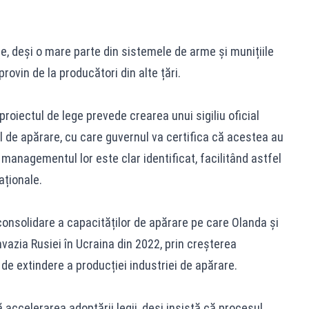
e, deși o mare parte din sistemele de arme și munițiile
rovin de la producători din alte țări.
 proiectul de lege prevede crearea unui sigiliu oficial
 de apărare, cu care guvernul va certifica că acestea au
ă managementul lor este clar identificat, facilitând astfel
aționale.
 consolidare a capacităților de apărare pe care Olanda și
nvazia Rusiei în Ucraina din 2022, prin creșterea
le de extindere a producției industriei de apărare.
 accelerarea adoptării legii, deși insistă că procesul