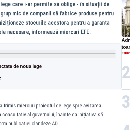
ege care i-ar permite să oblige - în situații de
un grup mic de companii să fabrice produse pentru
hiziționeze stocurile acestora pentru a garanta
le necesare, informează miercuri EFE.
Adm
toa
Educ
lice
ctate de noua lege
e
a trimis miercuri proiectul de lege spre avizarea
n consultativ al guvernului, înainte ca inițiativa să
rm publicației olandeze AD.