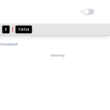
Schimba tema
X
TikTok
ară europeană
Advertising