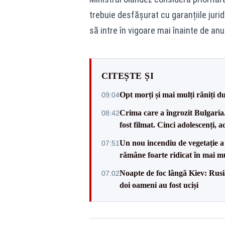
trebuie desfășurat cu garanțiile jurid
să intre în vigoare mai înainte de anu
CITEȘTE ȘI
Opt morți și mai mulți răniți d
09:04
Crima care a îngrozit Bulgaria.
08:42
fost filmat. Cinci adolescenți, a
Un nou incendiu de vegetație a 
07:51
rămâne foarte ridicat în mai mu
Noapte de foc lângă Kiev: Rusia
07:02
doi oameni au fost uciși