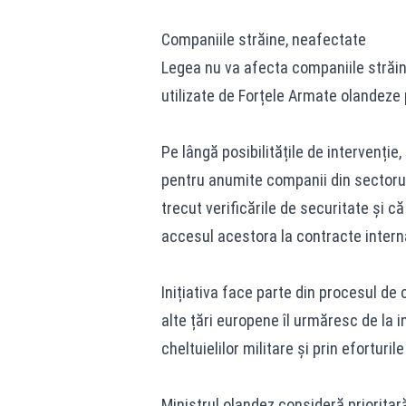
Companiile străine, neafectate
Legea nu va afecta companiile străin
utilizate de Forțele Armate olandeze p
Pe lângă posibilitățile de intervenție,
pentru anumite companii din sectorul
trecut verificările de securitate și c
accesul acestora la contracte intern
Inițiativa face parte din procesul de
alte țări europene îl urmăresc de la i
cheltuielilor militare și prin eforturi
Ministrul olandez consideră prioritară