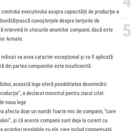
 controlul executivului asupra capacității de producție a
îmbunătățească cunoștințele despre lanțurile de
să intervină în stocurile anumitor companii, dacă este
lor Armate.
or măsuri va avea caracter excepțional și va fi aplicată
ă din partea companiilor este insuficientă.
 război, această lege oferă posibilitatea desemnării
ducție'', a declarat ministrul pentru ziarul citat.
de noua lege
a afecta doar un număr foarte mic de companii, ''care
ini'', și că aceste companii sunt deja la curent cu
la acorduri prealabile cu ele, care includ compensații