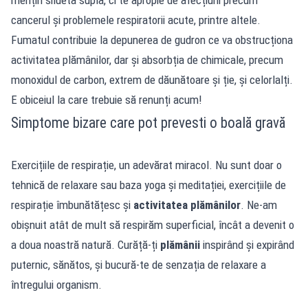
cancerul și problemele respiratorii acute, printre altele.
Fumatul contribuie la depunerea de gudron ce va obstrucționa
activitatea plămânilor, dar și absorbția de chimicale, precum
monoxidul de carbon, extrem de dăunătoare și ție, și celorlalți.
E obiceiul la care trebuie să renunți acum!
Simptome bizare care pot prevesti o boală gravă
Exercițiile de respirație, un adevărat miracol. Nu sunt doar o
tehnică de relaxare sau baza yoga și meditației, exercițiile de
respirație îmbunătățesc și
activitatea plămânilor
. Ne-am
obișnuit atât de mult să respirăm superficial, încât a devenit o
a doua noastră natură. Curăță-ți
plămânii
inspirând și expirând
puternic, sănătos, și bucură-te de senzația de relaxare a
întregului organism.