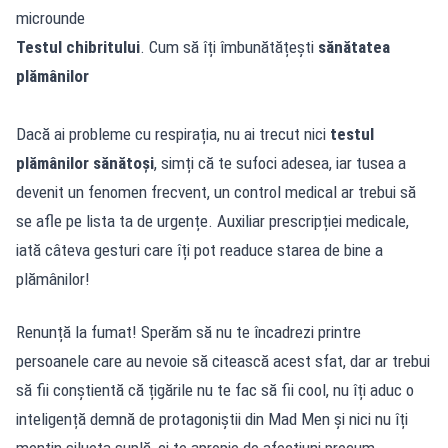
microunde
Testul chibritului
. Cum să îți îmbunătățești
sănătatea
plămânilor
Dacă ai probleme cu respirația, nu ai trecut nici
testul
plămânilor sănătoși
, simți că te sufoci adesea, iar tusea a
devenit un fenomen frecvent, un control medical ar trebui să
se afle pe lista ta de urgențe. Auxiliar prescripției medicale,
iată câteva gesturi care îți pot readuce starea de bine a
plămânilor!
Renunță la fumat! Sperăm să nu te încadrezi printre
persoanele care au nevoie să citească acest sfat, dar ar trebui
să fii conștientă că țigările nu te fac să fii cool, nu îți aduc o
inteligență demnă de protagoniștii din Mad Men și nici nu îți
mențin silueta suplă, ci te apropie de afecțiuni precum