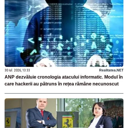
30 iul. 2026, 13:33
Realitatea.NET
ANP dezvăluie cronologia atacului informatic. Modul în
care hackerii au pătruns în rețea rămâne necunoscut