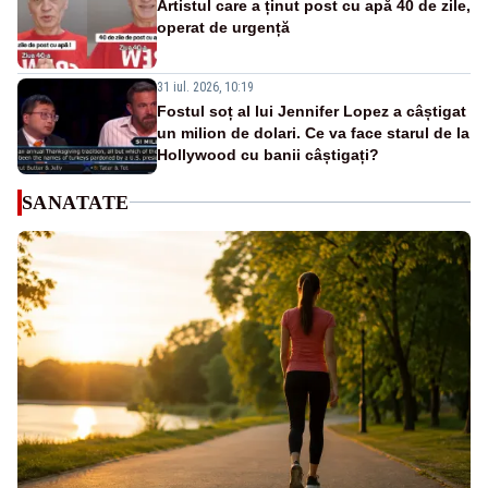
Artistul care a ținut post cu apă 40 de zile,
operat de urgență
31 iul. 2026, 10:19
Fostul soț al lui Jennifer Lopez a câștigat
un milion de dolari. Ce va face starul de la
Hollywood cu banii câștigați?
SANATATE