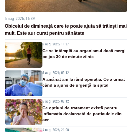
5 aug. 2026, 16:39
Obiceiul de dimineață care te poate ajuta să trăiești mai
mult. Este aur curat pentru sănătate
5 aug. 2026, 11:27
Ce se întâmplă cu organismul dacă mergi
pe jos 30 de minute zilnic
5 aug. 2026, 09:12
A amânat ani la rând operația. Ce a urmat
când a ajuns de urgență la spital
5 aug. 2026, 08:12
Ce opțiuni de tratament există pentru
inflamația declanșată de particulele din
aer
4 aug. 2026, 21:08