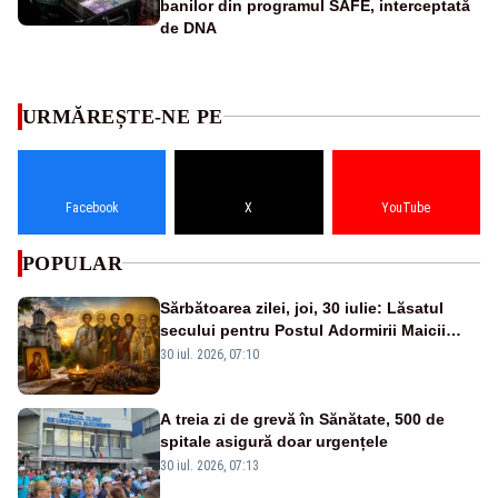
banilor din programul SAFE, interceptată
de DNA
URMĂREȘTE-NE PE
Facebook
X
YouTube
POPULAR
Sărbătoarea zilei, joi, 30 iulie: Lăsatul
secului pentru Postul Adormirii Maicii
Domnului și Sfântul Valentin
30 iul. 2026, 07:10
A treia zi de grevă în Sănătate, 500 de
spitale asigură doar urgențele
30 iul. 2026, 07:13