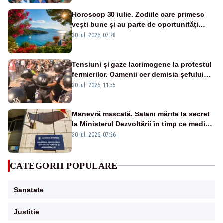
Horoscop 30 iulie. Zodiile care primesc
vești bune și au parte de oportunități
neașteptate
30 iul. 2026, 07:28
Tensiuni și gaze lacrimogene la protestul
fermierilor. Oamenii cer demisia șefului
ANSVSA și s-au mutat în Piața Victoria–
30 iul. 2026, 11:55
LIVE TEXT
Manevră mascată. Salarii mărite la secret
la Ministerul Dezvoltării în timp ce medicii
ies în stradă
30 iul. 2026, 07:26
CATEGORII POPULARE
Sanatate
Justitie