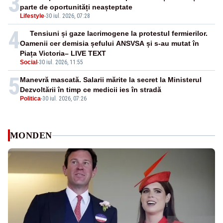
3
parte de oportunități neașteptate
Lifestyle
-
30 iul. 2026, 07:28
4
Tensiuni și gaze lacrimogene la protestul fermierilor.
Oamenii cer demisia șefului ANSVSA și s-au mutat în
Piața Victoria– LIVE TEXT
Social
-
30 iul. 2026, 11:55
5
Manevră mascată. Salarii mărite la secret la Ministerul
Dezvoltării în timp ce medicii ies în stradă
Politica
-
30 iul. 2026, 07:26
MONDEN