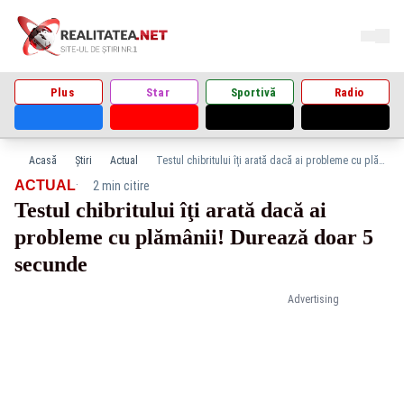
Plus
Star
Sportivă
Radio
Acasă
Știri
Actual
Testul chibritului îţi arată dacă ai probleme cu plămânii! Durează doar 5 secunde
·
ACTUAL
2 min citire
Testul chibritului îţi arată dacă ai
probleme cu plămânii! Durează doar 5
secunde
Advertising