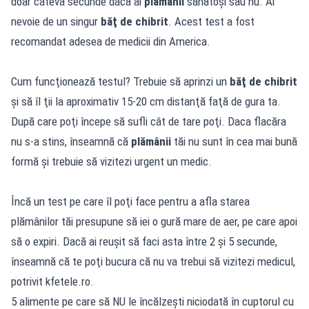
doar câteva secunde dacă ai
plămânii
sănătoşi sau nu. Ai
nevoie de un singur
băţ de chibrit
. Acest test a fost
recomandat adesea de medicii din America.
Cum funcţionează testul? Trebuie să aprinzi un
băţ de chibrit
şi să îl ţii la aproximativ 15-20 cm distanţă faţă de gura ta.
După care poţi începe să sufli cât de tare poţi. Daca flacăra
nu s-a stins, înseamnă că
plămânii
tăi nu sunt în cea mai bună
formă şi trebuie să vizitezi urgent un medic.
Încă un test pe care îl poţi face pentru a afla starea
plămânilor tăi presupune să iei o gură mare de aer, pe care apoi
să o expiri. Dacă ai reuşit să faci asta între 2 şi 5 secunde,
înseamnă că te poţi bucura că nu va trebui să vizitezi medicul,
potrivit kfetele.ro.
5 alimente pe care să NU le încălzeşti niciodată în cuptorul cu