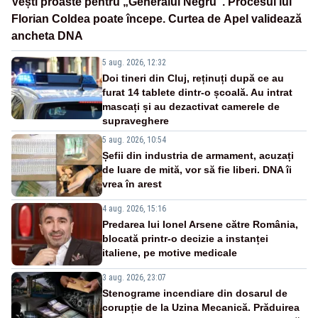
Vești proaste pentru „Generalul Negru”. Procesul lui
Florian Coldea poate începe. Curtea de Apel validează
ancheta DNA
5 aug. 2026, 12:32
Doi tineri din Cluj, reținuți după ce au
furat 14 tablete dintr-o școală. Au intrat
mascați și au dezactivat camerele de
supraveghere
5 aug. 2026, 10:54
Șefii din industria de armament, acuzați
de luare de mită, vor să fie liberi. DNA îi
vrea în arest
4 aug. 2026, 15:16
Predarea lui Ionel Arsene către România,
blocată printr-o decizie a instanței
italiene, pe motive medicale
3 aug. 2026, 23:07
Stenograme incendiare din dosarul de
corupție de la Uzina Mecanică. Prăduirea