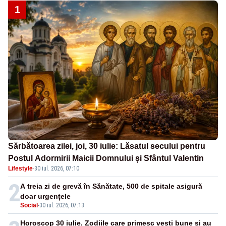
1
Sărbătoarea zilei, joi, 30 iulie: Lăsatul secului pentru
Postul Adormirii Maicii Domnului și Sfântul Valentin
Lifestyle
·
30 iul. 2026, 07:10
2
A treia zi de grevă în Sănătate, 500 de spitale asigură
doar urgențele
Social
-
30 iul. 2026, 07:13
Horoscop 30 iulie. Zodiile care primesc vești bune și au