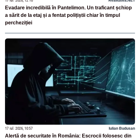
17 iul. 2026, 12:10
Realitatea.NET
Evadare incredibilă în Pantelimon. Un traficant șchiop
a sărit de la etaj și a fentat polițiștii chiar în timpul
percheziției
17 iul. 2026, 10:57
Iulian Budusan
Alertă de securitate în România: Escrocii folosesc din