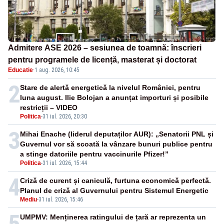
Admitere ASE 2026 – sesiunea de toamnă: înscrieri
pentru programele de licență, masterat și doctorat
Educatie
·
1 aug. 2026, 10:45
2
Stare de alertă energetică la nivelul României, pentru
luna august. Ilie Bolojan a anunțat importuri și posibile
restricții – VIDEO
Politica
-
31 iul. 2026, 20:30
3
Mihai Enache (liderul deputaților AUR): „Senatorii PNL și
Guvernul vor să scoată la vânzare bunuri publice pentru
a stinge datoriile pentru vaccinurile Pfizer!”
Politica
-
31 iul. 2026, 15:44
4
Criză de curent și caniculă, furtuna economică perfectă.
Planul de criză al Guvernului pentru Sistemul Energetic
Mediu
-
31 iul. 2026, 15:46
5
UMPMV: Menținerea ratingului de țară ar reprezenta un