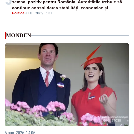
semnal pozitiv pentru România. Autoritățile trebuie să
continue consolidarea stabilității economice și
Politica
-
31 iul. 2026, 15:51
financiare
MONDEN
5 aug. 2026, 14:06