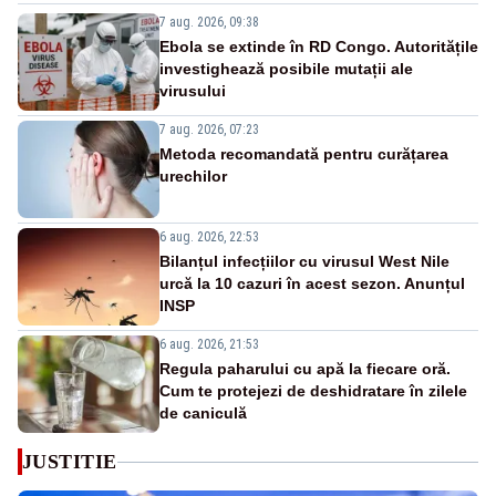
7 aug. 2026, 09:38
Ebola se extinde în RD Congo. Autoritățile
investighează posibile mutații ale
virusului
7 aug. 2026, 07:23
Metoda recomandată pentru curățarea
urechilor
6 aug. 2026, 22:53
Bilanțul infecțiilor cu virusul West Nile
urcă la 10 cazuri în acest sezon. Anunțul
INSP
6 aug. 2026, 21:53
Regula paharului cu apă la fiecare oră.
Cum te protejezi de deshidratare în zilele
de caniculă
JUSTITIE