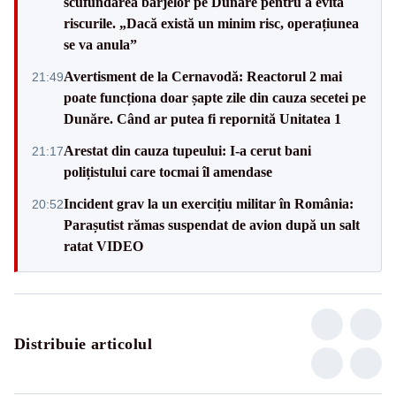
scufundarea barjelor pe Dunăre pentru a evita
riscurile. „Dacă există un minim risc, operațiunea
se va anula”
Avertisment de la Cernavodă: Reactorul 2 mai
21:49
poate funcționa doar șapte zile din cauza secetei pe
Dunăre. Când ar putea fi repornită Unitatea 1
Arestat din cauza tupeului: I-a cerut bani
21:17
polițistului care tocmai îl amendase
Incident grav la un exercițiu militar în România:
20:52
Parașutist rămas suspendat de avion după un salt
ratat VIDEO
Distribuie articolul