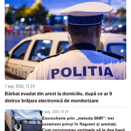
7 aug. 2026, 15:34
Bărbat evadat din arest la domiciliu, după ce ar fi
distrus brățara electronică de monitorizare
7 aug. 2026, 13:39
Escrocherie prin „metoda BNR”: trei
ucraineni prinși în flagrant și arestați.
Cum convingeau victimele să le dea banii