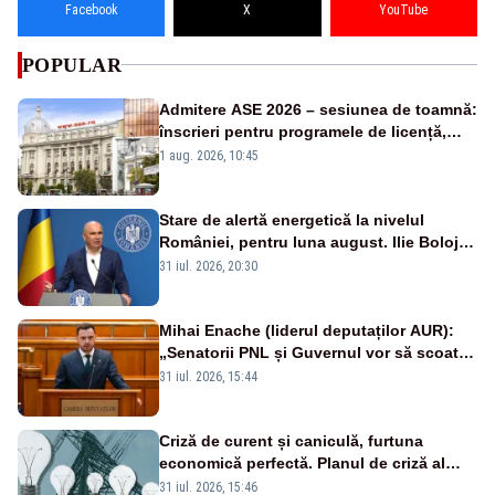
Facebook
X
YouTube
POPULAR
Admitere ASE 2026 – sesiunea de toamnă:
înscrieri pentru programele de licență,
masterat și doctorat
1 aug. 2026, 10:45
Stare de alertă energetică la nivelul
României, pentru luna august. Ilie Bolojan
a anunțat importuri și posibile restricții –
31 iul. 2026, 20:30
VIDEO
Mihai Enache (liderul deputaților AUR):
„Senatorii PNL și Guvernul vor să scoată
la vânzare bunuri publice pentru a stinge
31 iul. 2026, 15:44
datoriile pentru vaccinurile Pfizer!”
Criză de curent și caniculă, furtuna
economică perfectă. Planul de criză al
Guvernului pentru Sistemul Energetic
31 iul. 2026, 15:46