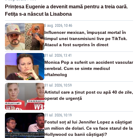
Prințesa Eugenie a devenit mamă pentru a treia oară.
Fetița s-a născut la Lisabona
5 aug. 2026, 10:46
Influencer mexican, împușcat mortal în
timpul unei transmisiuni live pe TikTok.
Atacul a fost surprins în direct
31 iul. 2026, 13:41
Monica Pop a suferit un accident vascular
cerebral. Cum se simte medicul
oftalmolog
31 iul. 2026, 10:59
Artistul care a ținut post cu apă 40 de zile,
operat de urgență
31 iul. 2026, 10:19
Fostul soț al lui Jennifer Lopez a câștigat
un milion de dolari. Ce va face starul de la
Hollywood cu banii câștigați?