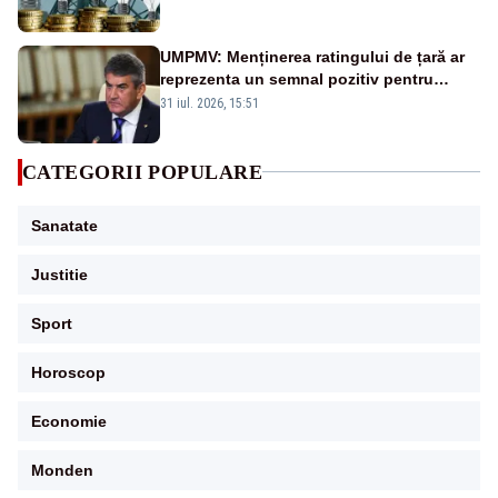
UMPMV: Menținerea ratingului de țară ar
reprezenta un semnal pozitiv pentru
România. Autoritățile trebuie să continue
31 iul. 2026, 15:51
consolidarea stabilității economice și
financiare
CATEGORII POPULARE
Sanatate
Justitie
Sport
Horoscop
Economie
Monden