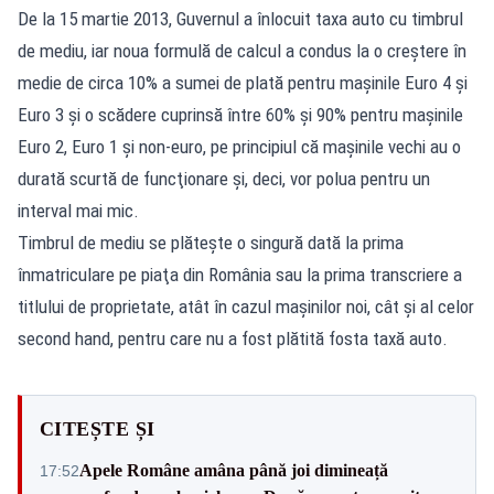
De la 15 martie 2013, Guvernul a înlocuit taxa auto cu timbrul
de mediu, iar noua formulă de calcul a condus la o creştere în
medie de circa 10% a sumei de plată pentru maşinile Euro 4 şi
Euro 3 şi o scădere cuprinsă între 60% şi 90% pentru maşinile
Euro 2, Euro 1 şi non-euro, pe principiul că maşinile vechi au o
durată scurtă de funcţionare şi, deci, vor polua pentru un
interval mai mic.
Timbrul de mediu se plăteşte o singură dată la prima
înmatriculare pe piaţa din România sau la prima transcriere a
titlului de proprietate, atât în cazul maşinilor noi, cât şi al celor
second hand, pentru care nu a fost plătită fosta taxă auto.
CITEȘTE ȘI
Apele Române amâna până joi dimineață
17:52