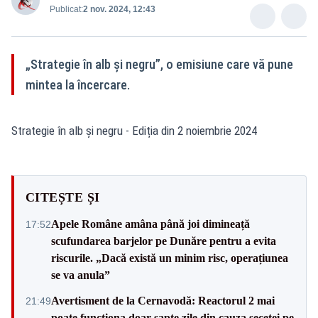
Publicat:
2 nov. 2024, 12:43
„Strategie în alb și negru”, o emisiune care vă pune
mintea la încercare.
Strategie în alb și negru - Ediția din 2 noiembrie 2024
CITEȘTE ȘI
Apele Române amâna până joi dimineață
17:52
scufundarea barjelor pe Dunăre pentru a evita
riscurile. „Dacă există un minim risc, operațiunea
se va anula”
Avertisment de la Cernavodă: Reactorul 2 mai
21:49
poate funcționa doar șapte zile din cauza secetei pe