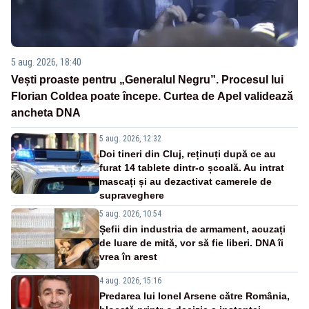
5 aug. 2026, 18:40
Vești proaste pentru „Generalul Negru”. Procesul lui
Florian Coldea poate începe. Curtea de Apel validează
ancheta DNA
5 aug. 2026, 12:32
Doi tineri din Cluj, reținuți după ce au
furat 14 tablete dintr-o școală. Au intrat
mascați și au dezactivat camerele de
supraveghere
5 aug. 2026, 10:54
Șefii din industria de armament, acuzați
de luare de mită, vor să fie liberi. DNA îi
vrea în arest
4 aug. 2026, 15:16
Predarea lui Ionel Arsene către România,