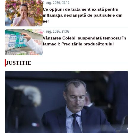
5 aug. 2026, 08:12
Ce opțiuni de tratament există pentru
inflamația declanșată de particulele din
aer
4 aug. 2026, 21:08
Vânzarea Colebil suspendată temporar în
farmacii: Precizările producătorului
JUSTITIE