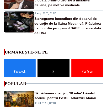
blocată printr-o decizie a instanței
italiene, pe motive medicale
3 aug. 2026, 23:07
Stenograme incendiare din dosarul de
corupție de la Uzina Mecanică. Prăduirea
banilor din programul SAFE, interceptată
de DNA
URMĂREȘTE-NE PE
Facebook
X
YouTube
POPULAR
Sărbătoarea zilei, joi, 30 iulie: Lăsatul
secului pentru Postul Adormirii Maicii
Domnului și Sfântul Valentin
30 iul. 2026, 07:10