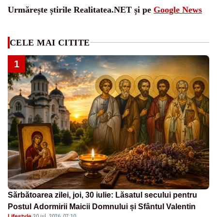
Urmărește știrile Realitatea.NET și pe
Google News
CELE MAI CITITE
1
Sărbătoarea zilei, joi, 30 iulie: Lăsatul secului pentru
Postul Adormirii Maicii Domnului și Sfântul Valentin
Lifestyle
·
30 iul. 2026, 07:10