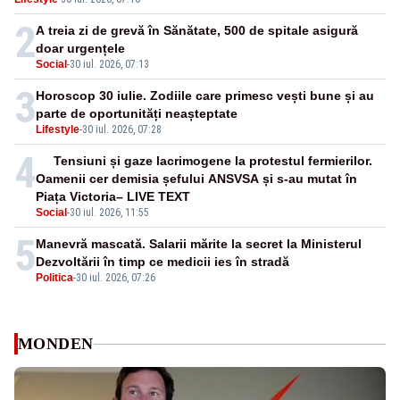
2
A treia zi de grevă în Sănătate, 500 de spitale asigură
doar urgențele
Social
-
30 iul. 2026, 07:13
3
Horoscop 30 iulie. Zodiile care primesc vești bune și au
parte de oportunități neașteptate
Lifestyle
-
30 iul. 2026, 07:28
4
Tensiuni și gaze lacrimogene la protestul fermierilor.
Oamenii cer demisia șefului ANSVSA și s-au mutat în
Piața Victoria– LIVE TEXT
Social
-
30 iul. 2026, 11:55
5
Manevră mascată. Salarii mărite la secret la Ministerul
Dezvoltării în timp ce medicii ies în stradă
Politica
-
30 iul. 2026, 07:26
MONDEN