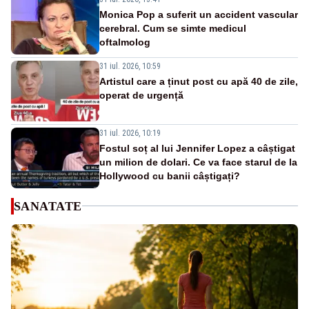
Monica Pop a suferit un accident vascular
cerebral. Cum se simte medicul
oftalmolog
31 iul. 2026, 10:59
Artistul care a ținut post cu apă 40 de zile,
operat de urgență
31 iul. 2026, 10:19
Fostul soț al lui Jennifer Lopez a câștigat
un milion de dolari. Ce va face starul de la
Hollywood cu banii câștigați?
SANATATE