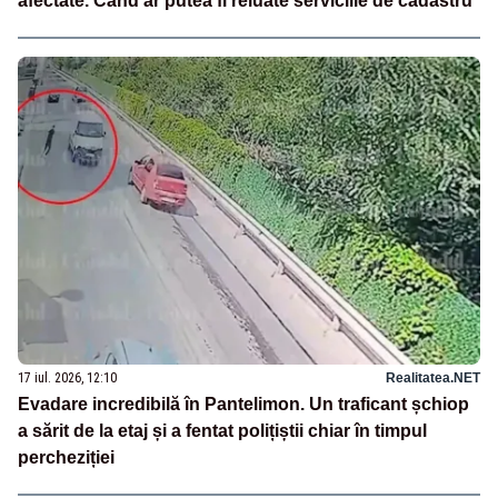
afectate. Când ar putea fi reluate serviciile de cadastru
17 iul. 2026, 12:10
Realitatea.NET
Evadare incredibilă în Pantelimon. Un traficant șchiop
a sărit de la etaj și a fentat polițiștii chiar în timpul
percheziției