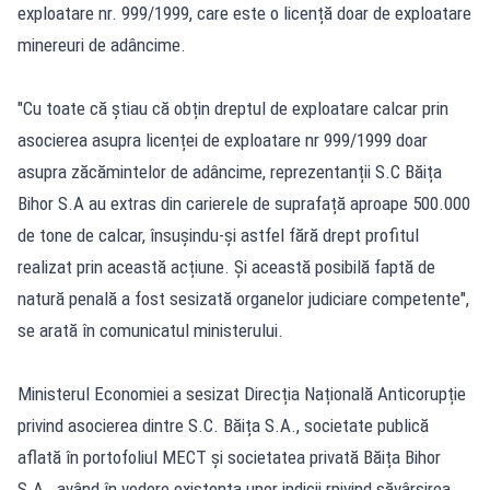
exploatare nr. 999/1999, care este o licență doar de exploatare
minereuri de adâncime.
"Cu toate că știau că obțin dreptul de exploatare calcar prin
asocierea asupra licenței de exploatare nr 999/1999 doar
asupra zăcămintelor de adâncime, reprezentanții S.C Băița
Bihor S.A au extras din carierele de suprafață aproape 500.000
de tone de calcar, însușindu-și astfel fără drept profitul
realizat prin această acțiune. Și această posibilă faptă de
natură penală a fost sesizată organelor judiciare competente",
se arată în comunicatul ministerului.
Ministerul Economiei a sesizat Direcția Națională Anticorupție
privind asocierea dintre S.C. Băița S.A., societate publică
aflată în portofoliul MECT și societatea privată Băița Bihor
S.A., având în vedere existența unor indicii rpivind săvârșirea