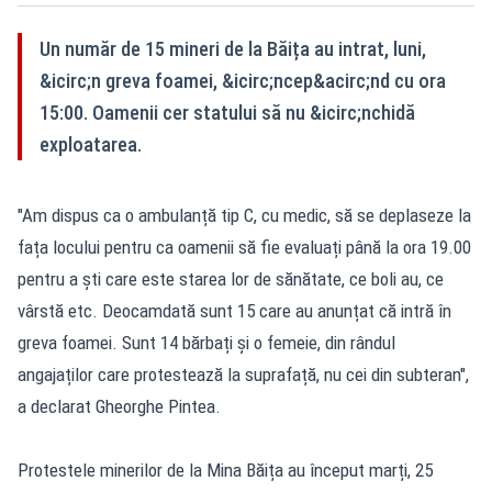
Un număr de 15 mineri de la Băița au intrat, luni,
&icirc;n greva foamei, &icirc;ncep&acirc;nd cu ora
15:00. Oamenii cer statului să nu &icirc;nchidă
exploatarea.
"Am dispus ca o ambulanță tip C, cu medic, să se deplaseze la
fața locului pentru ca oamenii să fie evaluați până la ora 19.00
pentru a ști care este starea lor de sănătate, ce boli au, ce
vârstă etc. Deocamdată sunt 15 care au anunțat că intră în
greva foamei. Sunt 14 bărbați și o femeie, din rândul
angajaților care protestează la suprafață, nu cei din subteran",
a declarat Gheorghe Pintea.
Protestele minerilor de la Mina Băița au început marți, 25