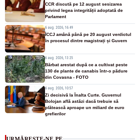
CCR discută pe 12 august sesizarea
privind legea integrității adoptată de
Parlament
6 aug. 2026, 16:49
ÎCCJ amână până pe 20 august verdictul
în procesul dintre magistrați și Guvern
6 aug. 2026, 13:25
Bărbat arestat după ce a cultivat peste
130 de plante de canabis într-o pădure
din Covasna - FOTO
6 aug. 2026, 10:57
Zi decisivă la Înalta Curte. Guvernul
Bolojan află astăzi dacă trebuie să
plătească aproape un miliard de euro
grefierilor
URMĂREȘTE-NE PE