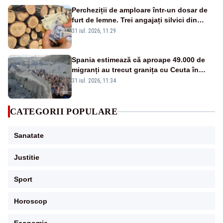
Percheziții de amploare într-un dosar de
furt de lemne. Trei angajați silvici din
Brașov au fost reținuți, iar 14 persoane au
31 iul. 2026, 11:29
fost duse la audieri
Spania estimează că aproape 49.000 de
migranți au trecut granița cu Ceuta în
ultimele 24 de ore. Bilanțul morților a
31 iul. 2026, 11:34
ajuns la 19
CATEGORII POPULARE
Sanatate
Justitie
Sport
Horoscop