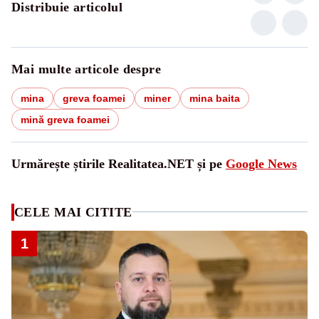
Distribuie articolul
Mai multe articole despre
mina
greva foamei
miner
mina baita
mină greva foamei
Urmărește știrile Realitatea.NET și pe
Google News
CELE MAI CITITE
1