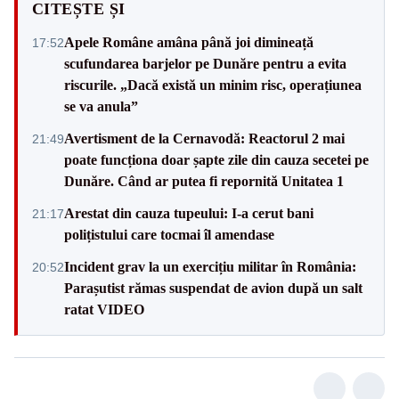
CITEȘTE ȘI
Apele Române amâna până joi dimineață
17:52
scufundarea barjelor pe Dunăre pentru a evita
riscurile. „Dacă există un minim risc, operațiunea
se va anula”
Avertisment de la Cernavodă: Reactorul 2 mai
21:49
poate funcționa doar șapte zile din cauza secetei pe
Dunăre. Când ar putea fi repornită Unitatea 1
Arestat din cauza tupeului: I-a cerut bani
21:17
polițistului care tocmai îl amendase
Incident grav la un exercițiu militar în România:
20:52
Parașutist rămas suspendat de avion după un salt
ratat VIDEO