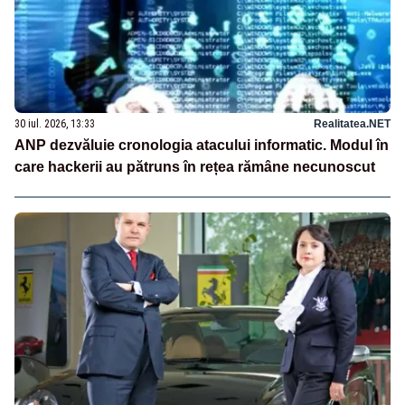
30 iul. 2026, 13:33
Realitatea.NET
ANP dezvăluie cronologia atacului informatic. Modul în
care hackerii au pătruns în rețea rămâne necunoscut