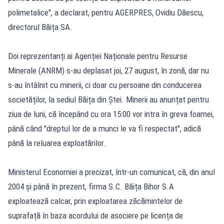
polimetalice", a declarat, pentru AGERPRES, Ovidiu Dăescu,
directorul Băița SA.
Doi reprezentanți ai Agenției Naționale pentru Resurse
Minerale (ANRM) s-au deplasat joi, 27 august, în zonă, dar nu
s-au întâlnit cu minerii, ci doar cu persoane din conducerea
societăților, la sediul Băița din Ștei. Minerii au anunțat pentru
ziua de luni, că începând cu ora 15:00 vor intra în greva foamei,
până când "dreptul lor de a munci le va fi respectat", adică
până la reluarea exploatărilor.
Ministerul Economiei a precizat, într-un comunicat, că, din anul
2004 și până în prezent, firma S.C. Băița Bihor S.A
exploatează calcar, prin exploatarea zăcămintelor de
suprafață în baza acordului de asociere pe licența de