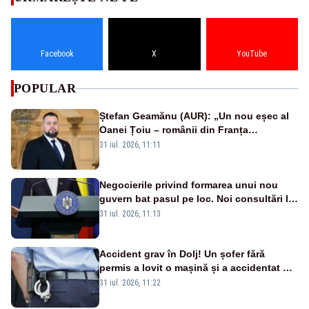
Facebook
X
YouTube
POPULAR
Ștefan Geamănu (AUR): „Un nou eșec al
Oanei Țoiu – românii din Franța
abandonați de propriul minister de
31 iul. 2026, 11:11
externe în fața incendiilor de vegetație!”
Negocierile privind formarea unui nou
guvern bat pasul pe loc. Noi consultări la
Cotroceni, așteptate după mijlocul lunii
31 iul. 2026, 11:13
august -SURSE
Accident grav în Dolj! Un șofer fără
permis a lovit o mașină și a accidentat un
copil de 13 ani pe trotuar
31 iul. 2026, 11:22