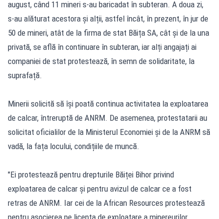
august, când 11 mineri s-au baricadat în subteran. A doua zi,
s-au alăturat acestora și alții, astfel încât, în prezent, în jur de
50 de mineri, atât de la firma de stat Băița SA, cât și de la una
privată, se află în continuare în subteran, iar alți angajați ai
companiei de stat protestează, în semn de solidaritate, la
suprafață.
Minerii solicită să își poată continua activitatea la exploatarea
de calcar, întreruptă de ANRM. De asemenea, protestatarii au
solicitat oficialilor de la Ministerul Economiei și de la ANRM să
vadă, la fața locului, condițiile de muncă.
"Ei protestează pentru drepturile Băiței Bihor privind
exploatarea de calcar și pentru avizul de calcar ce a fost
retras de ANRM. Iar cei de la African Resources protestează
pentru asocierea pe licența de exploatare a minereurilor