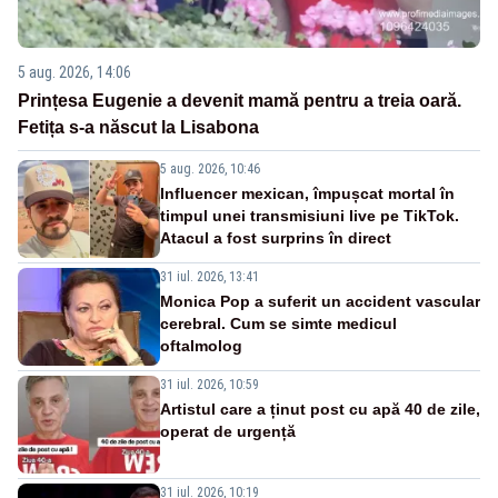
5 aug. 2026, 14:06
Prințesa Eugenie a devenit mamă pentru a treia oară.
Fetița s-a născut la Lisabona
5 aug. 2026, 10:46
Influencer mexican, împușcat mortal în
timpul unei transmisiuni live pe TikTok.
Atacul a fost surprins în direct
31 iul. 2026, 13:41
Monica Pop a suferit un accident vascular
cerebral. Cum se simte medicul
oftalmolog
31 iul. 2026, 10:59
Artistul care a ținut post cu apă 40 de zile,
operat de urgență
31 iul. 2026, 10:19