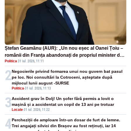
Ștefan Geamănu (AUR): „Un nou eșec al Oanei Țoiu –
românii din Franța abandonați de propriul minister de
Politica
·
31 iul. 2026, 11:11
externe în fața incendiilor de vegetație!”
2
Negocierile privind formarea unui nou guvern bat pasul
pe loc. Noi consultări la Cotroceni, așteptate după
mijlocul lunii august -SURSE
Politica
-
31 iul. 2026, 11:13
3
Accident grav în Dolj! Un șofer fără permis a lovit o
mașină și a accidentat un copil de 13 ani pe trotuar
Locale
-
31 iul. 2026, 11:22
4
Percheziții de amploare într-un dosar de furt de lemne.
Trei angajați silvici din Brașov au fost reținuți, iar 14