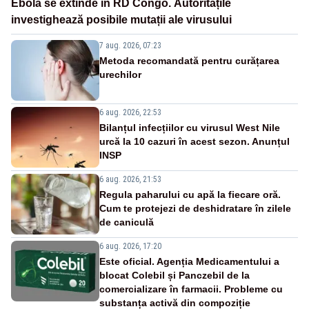
Ebola se extinde în RD Congo. Autoritățile
investighează posibile mutații ale virusului
7 aug. 2026, 07:23
Metoda recomandată pentru curățarea
urechilor
6 aug. 2026, 22:53
Bilanțul infecțiilor cu virusul West Nile
urcă la 10 cazuri în acest sezon. Anunțul
INSP
6 aug. 2026, 21:53
Regula paharului cu apă la fiecare oră.
Cum te protejezi de deshidratare în zilele
de caniculă
6 aug. 2026, 17:20
Este oficial. Agenția Medicamentului a
blocat Colebil și Panczebil de la
comercializare în farmacii. Probleme cu
substanța activă din compoziție