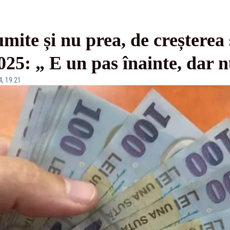
umite și nu prea, de creșterea
025: „ E un pas înainte, dar n
4, 19:21