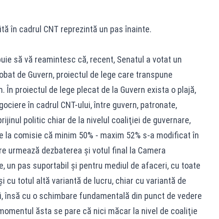
ă în cadrul CNT reprezintă un pas înainte.
ebuie să vă reamintesc că, recent, Senatul a votat un
bat de Guvern, proiectul de lege care transpune
 În proiectul de lege plecat de la Guvern exista o plajă,
ciere în cadrul CNT-ului, între guvern, patronate,
ijinul politic chiar de la nivelul coaliţiei de guvernare,
 de la comisie că minim 50% - maxim 52% s-a modificat în
re urmează dezbaterea şi votul final la Camera
e, un pas suportabil şi pentru mediul de afaceri, cu toate
i cu totul altă variantă de lucru, chiar cu variantă de
ei, însă cu o schimbare fundamentală din punct de vedere
ru momentul ăsta se pare că nici măcar la nivel de coaliţie