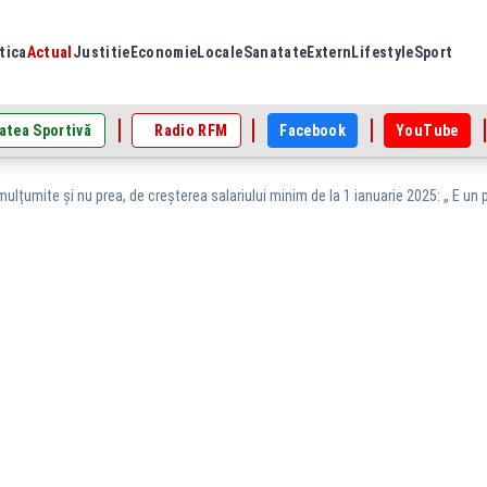
tica
Actual
Justitie
Economie
Locale
Sanatate
Extern
Lifestyle
Sport
atea Sportivă
Radio RFM
Facebook
YouTube
mulțumite și nu prea, de creșterea salariului minim de la 1 ianuarie 2025: „ E un p