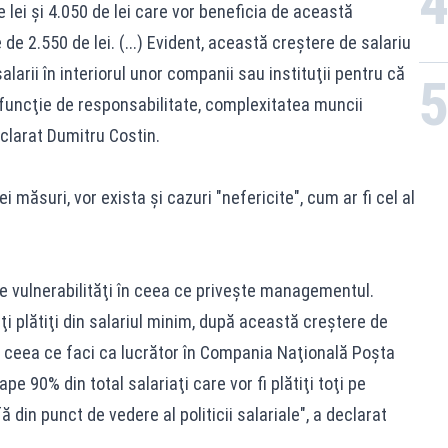
e lei şi 4.050 de lei care vor beneficia de această
 de 2.550 de lei. (...) Evident, această creştere de salariu
alarii în interiorul unor companii sau instituţii pentru că
 funcţie de responsabilitate, complexitatea muncii
clarat Dumitru Costin.
i măsuri, vor exista şi cazuri "nefericite", cum ar fi cel al
e vulnerabilităţi în ceea ce priveşte managementul.
i plătiţi din salariul minim, după această creştere de
e ceea ce faci ca lucrător în Compania Naţională Poşta
90% din total salariaţi care vor fi plătiţi toţi pe
 din punct de vedere al politicii salariale", a declarat