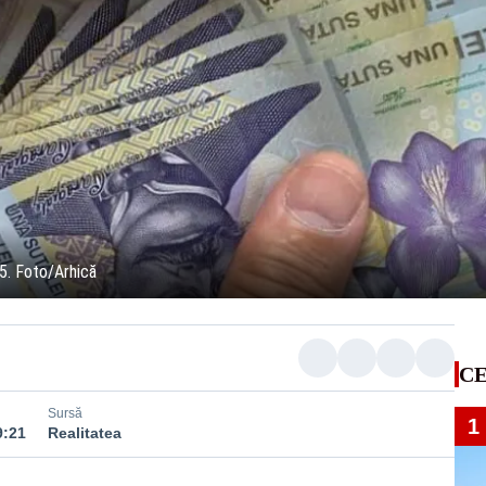
25. Foto/Arhică
CE
Sursă
1
9:21
Realitatea