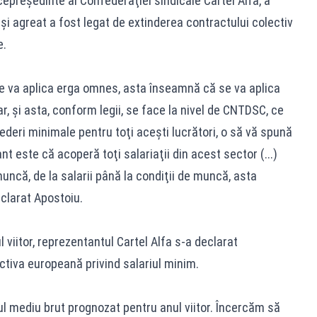
cepreşedinte al Confederaţiei sindicale Cartel Alfa, a
şi agreat a fost legat de extinderea contractului colectiv
e.
se va aplica erga omnes, asta înseamnă că se va aplica
ar, şi asta, conform legii, se face la nivel de CNTDSC, ce
deri minimale pentru toţi aceşti lucrători, o să vă spună
nt este că acoperă toţi salariaţii din acest sector (...)
uncă, de la salarii până la condiţii de muncă, asta
clarat Apostoiu.
l viitor, reprezentantul Cartel Alfa s-a declarat
ctiva europeană privind salariul minim.
ul mediu brut prognozat pentru anul viitor. Încercăm să