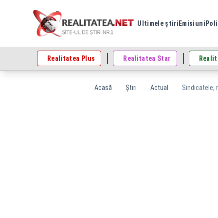
Ultimele știri
Emisiuni
Poli
Realitatea Plus
Realitatea Star
Realit
Acasă
Știri
Actual
Sindicatele, 