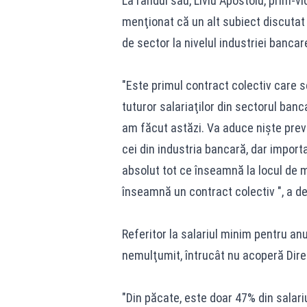
La rândul său, Liviu Apostoiu, prim-vi
menţionat că un alt subiect discutat 
de sector la nivelul industriei bancar
"Este primul contract colectiv care 
tuturor salariaţilor din sectorul banc
am făcut astăzi. Va aduce nişte preve
cei din industria bancară, dar importa
absolut tot ce înseamnă la locul de m
înseamnă un contract colectiv ", a de
Referitor la salariul minim pentru anu
nemulţumit, întrucât nu acoperă Dire
"Din păcate, este doar 47% din salari