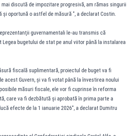
e mai discută de impozitare progresivă, am rămas singurii
şi oportună o astfel de măsură ", a declarat Costin.
 reprezentanţii guvernamentali le-au transmis că
Legea bugetului de stat pe anul viitor până la instalarea
sură fiscală suplimentară, proiectul de buget va fi
de acest Guvern, şi va fi votat până la învestirea noului
osibile măsuri fiscale, ele vor fi cuprinse în reforma
ă, care va fi dezbătută şi aprobată în prima parte a
oducă efecte de la 1 ianuarie 2026", a declarat Dumitru