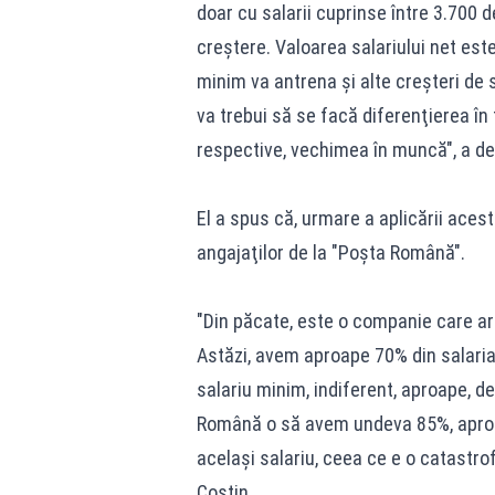
doar cu salarii cuprinse între 3.700 d
creştere. Valoarea salariului net este
minim va antrena şi alte creşteri de s
va trebui să se facă diferenţierea în
respective, vechimea în muncă", a de
El a spus că, urmare a aplicării aceste
angajaţilor de la "Poşta Română".
"Din păcate, este o companie care ar
Astăzi, avem aproape 70% din salariaţ
salariu minim, indiferent, aproape, d
Română o să avem undeva 85%, aproape 
acelaşi salariu, ceea ce e o catastrofă
Costin.