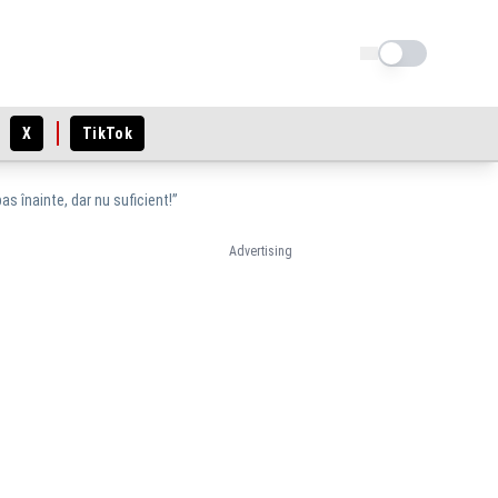
Schimba tema
X
TikTok
as înainte, dar nu suficient!”
Advertising