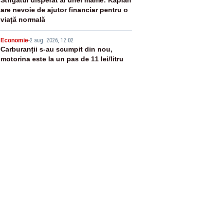
4
are nevoie de ajutor financiar pentru o
viață normală
5
Economie
-
2 aug. 2026, 12:02
Carburanții s-au scumpit din nou,
motorina este la un pas de 11 lei/litru