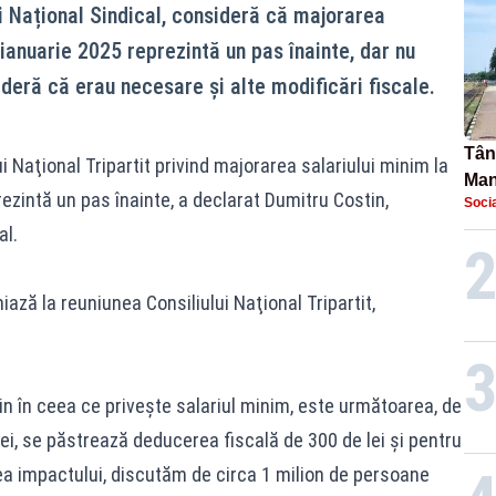
ui Național Sindical, consideră că majorarea
ianuarie 2025 reprezintă un pas înainte, dar nu
sideră că erau necesare și alte modificări fiscale.
Tână
 Naţional Tripartit privind majorarea salariului minim la
Man
rezintă un pas înainte, a declarat Dumitru Costin,
Socia
urec
al.
ază la reuniunea Consiliului Naţional Tripartit,
uţin în ceea ce priveşte salariul minim, este următoarea, de
lei, se păstrează deducerea fiscală de 300 de lei şi pentru
nea impactului, discutăm de circa 1 milion de persoane