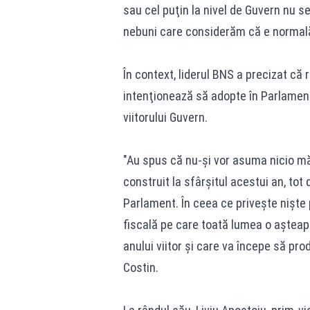
sau cel puţin la nivel de Guvern nu s
nebuni care considerăm că e normală 
În context, liderul BNS a precizat că
intenţionează să adopte în Parlament 
viitorului Guvern.
"Au spus că nu-şi vor asuma nicio mă
construit la sfârşitul acestui an, tot 
Parlament. În ceea ce priveşte nişte p
fiscală pe care toată lumea o aşteapt
anului viitor şi care va începe să pr
Costin.