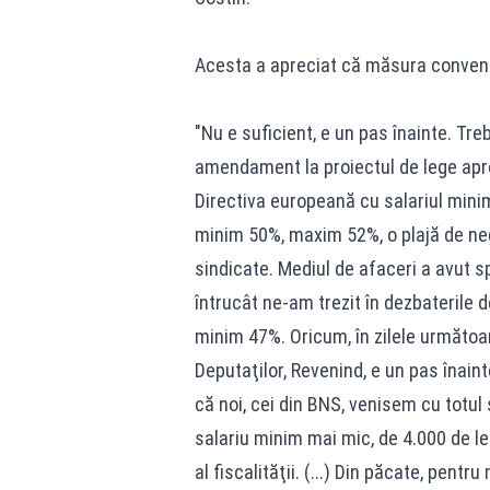
Acesta a apreciat că măsura convenit
"Nu e suficient, e un pas înainte. Tr
amendament la proiectul de lege apro
Directiva europeană cu salariul minim.
minim 50%, maxim 52%, o plajă de nego
sindicate. Mediul de afaceri a avut spr
întrucât ne-am trezit în dezbaterile
minim 47%. Oricum, în zilele următoa
Deputaţilor, Revenind, e un pas înaint
că noi, cei din BNS, venisem cu totul ş
salariu minim mai mic, de 4.000 de l
al fiscalităţii. (...) Din păcate, pent