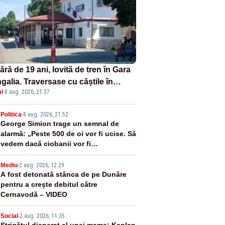
ră de 19 ani, lovită de tren în Gara
galia. Traversase cu căștile în
l
·
8 aug. 2026, 21:37
hi liniile printr-un loc nepermis
2
Politica
-
8 aug. 2026, 21:52
George Simion trage un semnal de
alarmă: „Peste 500 de oi vor fi ucise. Să
vedem dacă ciobanii vor fi
despăgubiți”
3
Mediu
-
2 aug. 2026, 12:29
A fost detonată stânca de pe Dunăre
pentru a crește debitul către
Cernavodă – VIDEO
Social
-
2 aug. 2026, 11:35
Strigătul disperat al unei mame: Kaplan