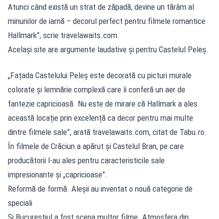
Atunci când există un strat de zăpadă, devine un tărâm al
minunilor de iarnă – decorul perfect pentru filmele romantice
Hallmark”, scrie travelawaits.com.
Același site are argumente laudative și pentru Castelul Peleș.
„Fațada Castelului Peleș este decorată cu picturi murale
colorate și lemnărie complexă care îi conferă un aer de
fantezie capricioasă. Nu este de mirare că Hallmark a ales
această locație prin excelență ca decor pentru mai multe
dintre filmele sale”, arată travelawaits.com, citat de Tabu.ro.
În filmele de Crăciun a apărut și Castelul Bran, pe care
producătorii l-au ales pentru caracteristicile sale
impresionante și „capricioase”.
Reformă de formă. Aleșii au inventat o nouă categorie de
speciali
Și Bucureștiul a fost scena multor filme. Atmosfera din