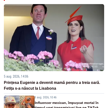
5 aug. 2026, 14:06
Prințesa Eugenie a devenit mamă pentru a treia oară.
Fetița s-a născut la Lisabona
5 aug. 2026, 10:46
Influencer mexican, împușcat mortal în
timpul unei transmisiuni live pe TikTok.