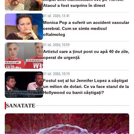
Atacul a fost surprins în direct
31 iul. 2026, 13:41
Monica Pop a suferit un accident vascular
cerebral. Cum se simte medicul
oftalmolog
31 iul. 2026, 10:59
Artistul care a ținut post cu apă 40 de zile,
operat de urgență
31 iul. 2026, 10:19
Fostul soț al lui Jennifer Lopez a câștigat
un milion de dolari. Ce va face starul de la
Hollywood cu banii câștigați?
SANATATE