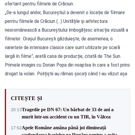
ofertant pentru filmele de Crăciun.
„De-a lungul anilor, Bucureștiul a devenit o locație de filmare
pentru filmele de Crăciun (…) Unitățile și arhitectura
neoromânească a Bucureștiului îmbogățesc atracția vizuală a
filmelor. Orașul București găzduiește, de asemenea, o
varietate de interioare clasice care sunt utilizate pe scară
largă în filme”, arată casa de producție, citată de The Sun.
Primele imagini cu Dorian Popa din noaptea în care a fost prins
drogat la volan. Polițiștii au rămas șocați când l-au văzut așa
CITEȘTE ȘI
Tragedie pe DN 67: Un bărbat de 33 de ani a
20:13
murit într-un accident cu un TIR, în Vâlcea
Apele Române amâna până joi dimineață
17:52
scufundarea barjelor pe Dunăre pentru a evita