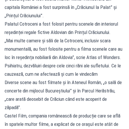
capitala României a fost surprinsă în „Crăciunul la Palat” și
„Prințul Crăciunului”.
Palatul Cotroceni a fost folosit pentru scenele din interiorul
reședinței regale fictive Aldovian din Prințul Crăciunului.
„Mai multe camere și săli de la Cotroceni, inclusiv scara
monumentală, au fost folosite pentru a filma scenele care au
loc în reședința nobiliară din Aldovia”, scrie Atlas of Wonders.
Psihiatru, dezvăluiri despre cele cinci răni ale sufletului. Ce le
cauzează, cum ne afectează și cum le vindecăm
Diverse scene au fost filmate și în Ateneul Român, „o sală de
concerte din mijlocul Bucureștiului” și în Parcul Herăstrău,
„care arată deosebit de Crăciun când este acoperit de
zăpadă”.
Castel Film, compania românească de producție care se află
în spatele multor filme, a explicat de ce orașul este atât de