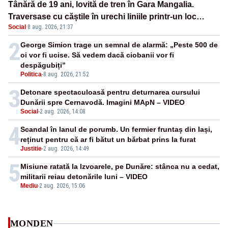
Tânără de 19 ani, lovită de tren în Gara Mangalia.
Traversase cu căștile în urechi liniile printr-un loc
Social
·
8 aug. 2026, 21:37
nepermis
2
George Simion trage un semnal de alarmă: „Peste 500 de
oi vor fi ucise. Să vedem dacă ciobanii vor fi
despăgubiți”
Politica
-
8 aug. 2026, 21:52
3
Detonare spectaculoasă pentru deturnarea cursului
Dunării spre Cernavodă. Imagini MApN – VIDEO
Social
-
2 aug. 2026, 14:08
4
Scandal în lanul de porumb. Un fermier fruntaș din Iași,
reținut pentru că ar fi bătut un bărbat prins la furat
Justitie
-
2 aug. 2026, 14:49
5
Misiune ratată la Izvoarele, pe Dunăre: stânca nu a cedat,
militarii reiau detonările luni – VIDEO
Mediu
-
2 aug. 2026, 15:06
MONDEN