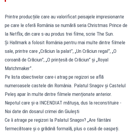
Printre producțiile care au valorificat peisajele impresionante
pe care le oferă România se numără seria Christmas Prince de
la Netflix, din care s-au produs trei filme, scrie The Sun.
Și Hallmark a folosit România pentru mai multe dintre filmele
sale, printre care „Crăciun la palat”, „Un Crăciun regal”, „O
coroană de Crăciun”, „O prințesă de Crăciun” și „Royal
Matchmaker”.
Pe lista obiectivelor care-i atrag pe regizori se află
numeroasele castele din România. Palatul Snagov și Castelul
Peleș apar în multe dintre filmele menționate anterior.
Nepotul care și-a INCENDIAT mătușa, dus la reconstituire -
Noi date din dosarul crimei din Giulești
Ce îi atrage pe regizori la Palatul Snagov? „Are fântâni
fermecătoare și o grădină formală, plus o casă de oaspeți.