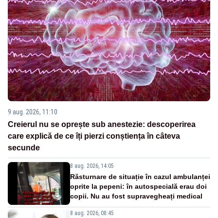
9 aug. 2026, 11:10
Creierul nu se oprește sub anestezie: descoperirea
care explică de ce îți pierzi conștiența în câteva
secunde
8 aug. 2026, 14:05
Răsturnare de situație în cazul ambulanței
oprite la pepeni: în autospecială erau doi
copii. Nu au fost supravegheați medical
8 aug. 2026, 08:45