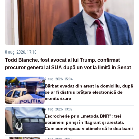
8 aug. 2026, 17:10
Todd Blanche, fost avocat al lui Trump, confirmat
procuror general al SUA după un vot la limită în Senat
7 aug. 2026, 15:34
Bărbat evadat din arest la domiciliu, după
ce ar fi distrus brățara electronică de
monitorizare
7 aug. 2026, 13:39
Escrocherie prin „metoda BNR”: trei
ucraineni prinși în flagrant și arestați.
Cum convingeau victimele să le dea banii