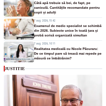
Câtă apă trebuie să bei, de fapt, pe
caniculă. Cantitățile recomandate pentru
copii și adulți
7 aug. 2026, 15:42
Examenul de medic specialist se schimbă
din 2026. Subiecte unice în toată țara și
probă scrisă organizată simultan
7 aug. 2026, 10:11
Realitatea medicală cu Nicole Păcuraru:
De ce timpul pare să treacă mai repede pe
măsură ce îmbătrânim?
JUSTITIE