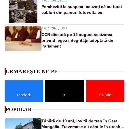
7 aug. 2026, 10:58
Percheziții la suspecți acuzați că au furat
cabluri din parcuri fotovoltaice
7 aug. 2026, 08:21
CCR discută pe 12 august sesizarea
privind legea integrității adoptată de
Parlament
URMĂREȘTE-NE PE
Facebook
X
YouTube
POPULAR
Tânără de 19 ani, lovită de tren în Gara
Mangalia. Traversase cu căștile în urechi