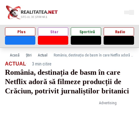
Plus
Star
Sportivă
Radio
Acasă
Știri
Actual
România, destinația de basm în care Netflix adoră să filmeze producții de Crăciun, potrivit jurnaliștilor britanici
·
ACTUAL
3 min citire
România, destinația de basm în care
Netflix adoră să filmeze producții de
Crăciun, potrivit jurnaliștilor britanici
Advertising