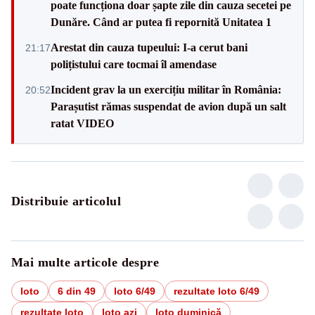
poate funcționa doar șapte zile din cauza secetei pe
Dunăre. Când ar putea fi repornită Unitatea 1
Arestat din cauza tupeului: I-a cerut bani
21:17
polițistului care tocmai îl amendase
Incident grav la un exercițiu militar în România:
20:52
Parașutist rămas suspendat de avion după un salt
ratat VIDEO
Distribuie articolul
Mai multe articole despre
loto
6 din 49
loto 6/49
rezultate loto 6/49
rezultate loto
loto azi
loto duminică