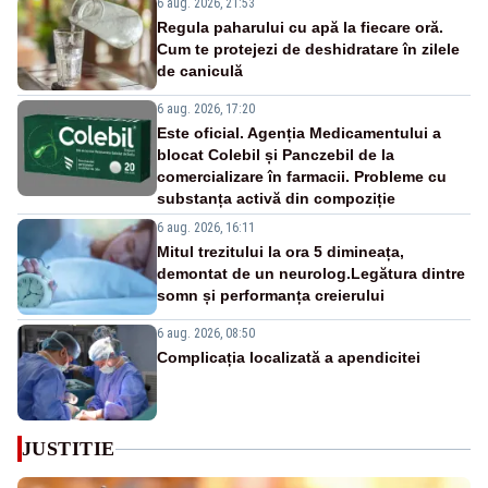
6 aug. 2026, 21:53
Regula paharului cu apă la fiecare oră.
Cum te protejezi de deshidratare în zilele
de caniculă
6 aug. 2026, 17:20
Este oficial. Agenția Medicamentului a
blocat Colebil și Panczebil de la
comercializare în farmacii. Probleme cu
substanța activă din compoziție
6 aug. 2026, 16:11
Mitul trezitului la ora 5 dimineața,
demontat de un neurolog.Legătura dintre
somn și performanța creierului
6 aug. 2026, 08:50
Complicația localizată a apendicitei
JUSTITIE