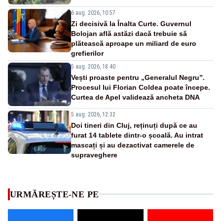
6 aug. 2026, 10:57
Zi decisivă la Înalta Curte. Guvernul
Bolojan află astăzi dacă trebuie să
plătească aproape un miliard de euro
grefierilor
5 aug. 2026, 18:40
Vești proaste pentru „Generalul Negru”.
Procesul lui Florian Coldea poate începe.
Curtea de Apel validează ancheta DNA
5 aug. 2026, 12:32
Doi tineri din Cluj, reținuți după ce au
furat 14 tablete dintr-o școală. Au intrat
mascați și au dezactivat camerele de
supraveghere
URMĂREȘTE-NE PE