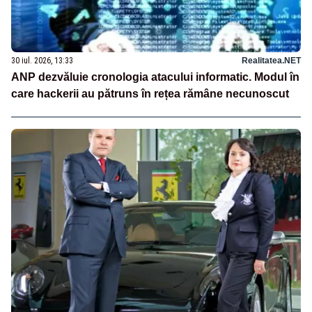
30 iul. 2026, 13:33
Realitatea.NET
ANP dezvăluie cronologia atacului informatic. Modul în
care hackerii au pătruns în rețea rămâne necunoscut