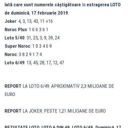
Iată care sunt numerele câştigătoare
la
extragerea LOTO
de duminică
,
17 februarie 2019
:
Joker
: 4, 3, 13, 43, 11 +16
Noroc Plus
: 1 6 6 3 6 1
Loto 5/40
: 31, 25, 3, 9, 39, 24
Super Noroc
: 1 0 3 4 6 9
Noroc
: 3 8 2 9 1 7 4
Loto 6/49
: 13, 45, 28, 17, 12, 47
REPORT
LA LOTO 6/49: APROXIMATIV 2,3 MILIOANE DE
EURO
REPORT
LA JOKER: PESTE 1,21 MILIOANE DE EURO
REZULTATE LOTO, LOTO 6 DIN 49, LOTO 6/49
.
Duminică
,
17