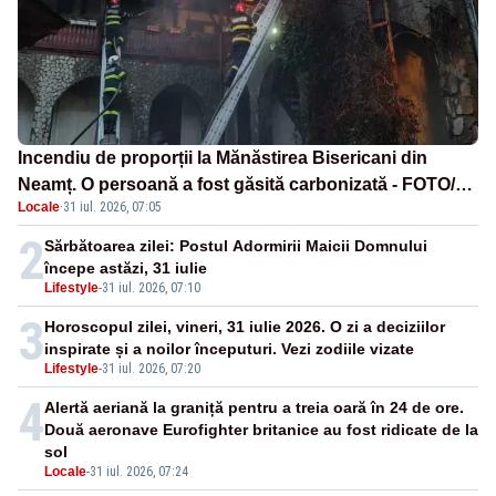
Incendiu de proporții la Mănăstirea Bisericani din
Neamț. O persoană a fost găsită carbonizată - FOTO/
Locale
·
31 iul. 2026, 07:05
VIDEO
2
Sărbătoarea zilei: Postul Adormirii Maicii Domnului
începe astăzi, 31 iulie
Lifestyle
-
31 iul. 2026, 07:10
3
Horoscopul zilei, vineri, 31 iulie 2026. O zi a deciziilor
inspirate și a noilor începuturi. Vezi zodiile vizate
Lifestyle
-
31 iul. 2026, 07:20
4
Alertă aeriană la graniță pentru a treia oară în 24 de ore.
Două aeronave Eurofighter britanice au fost ridicate de la
sol
Locale
-
31 iul. 2026, 07:24