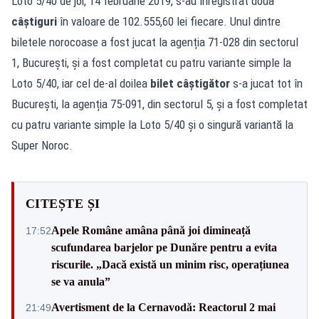
Loto 5/40 de joi, 14 februarie 2019, s-au înregistrat două
câștiguri
în valoare de 102.555,60 lei fiecare. Unul dintre
biletele norocoase a fost jucat la agenția 71-028 din sectorul
1, București, și a fost completat cu patru variante simple la
Loto 5/40, iar cel de-al doilea
bilet câștigător
s-a jucat tot în
București, la agenția 75-091, din sectorul 5, și a fost completat
cu patru variante simple la Loto 5/40 și o singură variantă la
Super Noroc.
CITEȘTE ȘI
Apele Române amâna până joi dimineață
17:52
scufundarea barjelor pe Dunăre pentru a evita
riscurile. „Dacă există un minim risc, operațiunea
se va anula”
Avertisment de la Cernavodă: Reactorul 2 mai
21:49