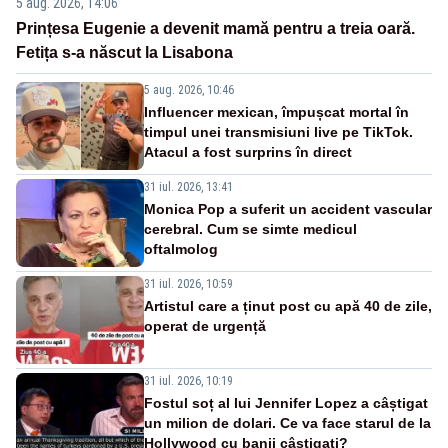
5 aug. 2026, 14:06
Prințesa Eugenie a devenit mamă pentru a treia oară.
Fetița s-a născut la Lisabona
5 aug. 2026, 10:46
Influencer mexican, împușcat mortal în
timpul unei transmisiuni live pe TikTok.
Atacul a fost surprins în direct
31 iul. 2026, 13:41
Monica Pop a suferit un accident vascular
cerebral. Cum se simte medicul
oftalmolog
31 iul. 2026, 10:59
Artistul care a ținut post cu apă 40 de zile,
operat de urgență
31 iul. 2026, 10:19
Fostul soț al lui Jennifer Lopez a câștigat
un milion de dolari. Ce va face starul de la
Hollywood cu banii câștigați?