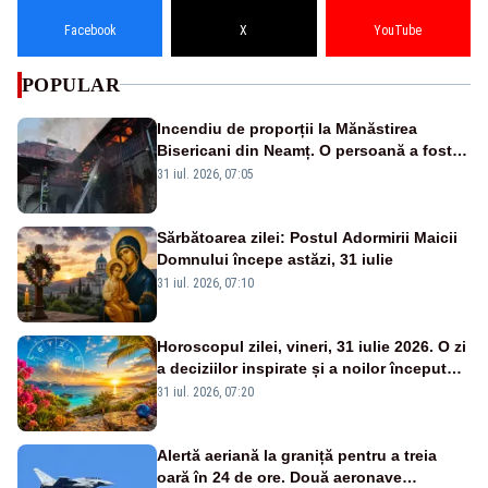
Facebook
X
YouTube
POPULAR
Incendiu de proporții la Mănăstirea
Bisericani din Neamț. O persoană a fost
găsită carbonizată - FOTO/ VIDEO
31 iul. 2026, 07:05
Sărbătoarea zilei: Postul Adormirii Maicii
Domnului începe astăzi, 31 iulie
31 iul. 2026, 07:10
Horoscopul zilei, vineri, 31 iulie 2026. O zi
a deciziilor inspirate și a noilor începuturi.
Vezi zodiile vizate
31 iul. 2026, 07:20
Alertă aeriană la graniță pentru a treia
oară în 24 de ore. Două aeronave