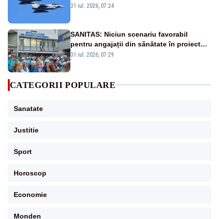
Eurofighter britanice au fost ridicate de la
31 iul. 2026, 07:24
sol
SANITAS: Niciun scenariu favorabil
pentru angajații din sănătate în proiectul
Legii salarizării
31 iul. 2026, 07:29
CATEGORII POPULARE
Sanatate
Justitie
Sport
Horoscop
Economie
Monden