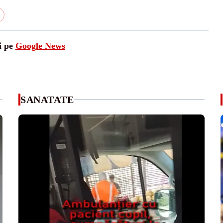
i pe
Google News
SANATATE