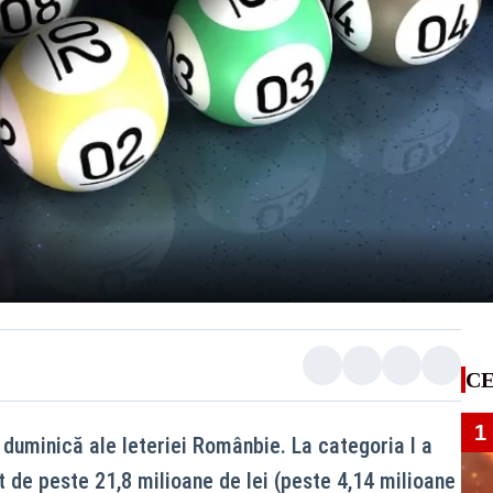
CE
1
 duminică ale leteriei Românbie. La categoria I a
t de peste 21,8 milioane de lei (peste 4,14 milioane