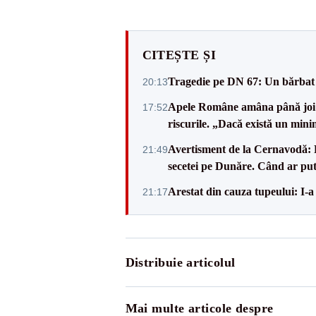
CITEȘTE ȘI
Tragedie pe DN 67: Un bărbat d
20:13
Apele Române amâna până joi d
17:52
riscurile. „Dacă există un mini
Avertisment de la Cernavodă: R
21:49
secetei pe Dunăre. Când ar put
Arestat din cauza tupeului: I-a
21:17
Distribuie articolul
Mai multe articole despre