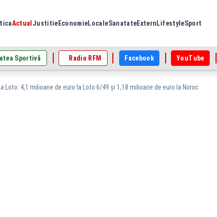
tica
Actual
Justitie
Economie
Locale
Sanatate
Extern
Lifestyle
Sport
atea Sportivă
Radio RFM
Facebook
YouTube
la Loto: 4,1 milioane de euro la Loto 6/49 şi 1,18 milioane de euro la Noroc