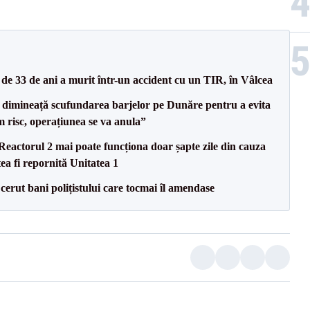
e 33 de ani a murit într-un accident cu un TIR, în Vâlcea
imineață scufundarea barjelor pe Dunăre pentru a evita
m risc, operațiunea se va anula”
eactorul 2 mai poate funcționa doar șapte zile din cauza
ea fi repornită Unitatea 1
 cerut bani polițistului care tocmai îl amendase