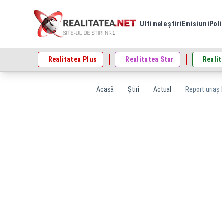
Ultimele știri
Emisiuni
Poli
Realitatea Plus
Realitatea Star
Realit
Acasă
Știri
Actual
Report uriaș 