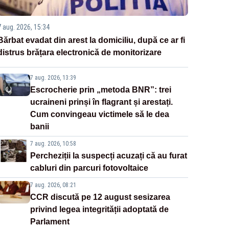
7 aug. 2026, 15:34
Bărbat evadat din arest la domiciliu, după ce ar fi
distrus brățara electronică de monitorizare
7 aug. 2026, 13:39
Escrocherie prin „metoda BNR”: trei
ucraineni prinși în flagrant și arestați.
Cum convingeau victimele să le dea
banii
7 aug. 2026, 10:58
Percheziții la suspecți acuzați că au furat
cabluri din parcuri fotovoltaice
7 aug. 2026, 08:21
CCR discută pe 12 august sesizarea
privind legea integrității adoptată de
Parlament