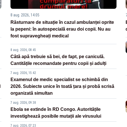
8 aug. 2026, 14:05
Răsturnare de situație în cazul ambulanței oprite
la pepeni: în autospecială erau doi copii. Nu au
fost supravegheați medical
8 aug. 2026, 08:45
Câtă apă trebuie să bei, de fapt, pe caniculă.
Cantitățile recomandate pentru copii și adulți
7 aug. 2026, 15:42
Examenul de medic specialist se schimbă din
l
2026. Subiecte unice în toată țara și probă scrisă
organizată simultan
7 aug. 2026, 09:38
Ebola se extinde în RD Congo. Autoritățile
investighează posibile mutații ale virusului
7 aug. 2026, 07:23