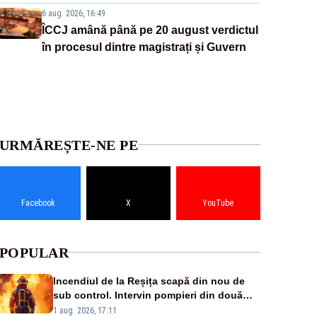
6 aug. 2026, 16:49
ÎCCJ amână până pe 20 august verdictul
în procesul dintre magistrați și Guvern
URMĂREȘTE-NE PE
Facebook
X
YouTube
POPULAR
Incendiul de la Reșița scapă din nou de
sub control. Intervin pompieri din două
județe și un elicopter
1 aug. 2026, 17:11