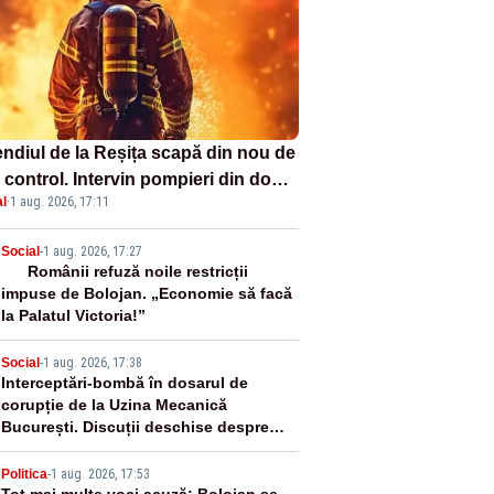
endiul de la Reșița scapă din nou de
 control. Intervin pompieri din două
l
·
1 aug. 2026, 17:11
țe și un elicopter
2
Social
-
1 aug. 2026, 17:27
Românii refuză noile restricții
impuse de Bolojan. „Economie să facă
la Palatul Victoria!”
3
Social
-
1 aug. 2026, 17:38
Interceptări-bombă în dosarul de
corupție de la Uzina Mecanică
București. Discuții deschise despre
șpăgi, întâlniri și influență
Politica
-
1 aug. 2026, 17:53
Tot mai multe voci acuză: Bolojan se