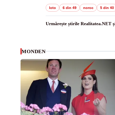
loto
6 din 49
noroc
5 din 40
Urmărește știrile Realitatea.NET ș
MONDEN