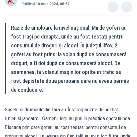
Publicat:
10 mar. 2024, 08:57
Razie de amploare la nivel național. Mii de șoferi au
fost trași pe dreapta, unde au fost testați pentru
consumul de droguri și alcool. În județul Ilfov, 2
șoferi au fost prinși la volan după ce consumaseră
droguri, alți doi după ce consumaseră alcool. De
asemenea, la volanul mașinilor oprite în trafic au
fost depistate două persoane care nu aveau permis
de conducere.
Șosele și drumurile din țară au fost împânzite de polițiști
rutieri și jandarmi. Oamenii legii au pus în practică operațiunea
Blocada prin care șoferii au fost testați pentru consumul de
droguri și alcool. La ieșirea din Capitală au avut loc filtre, unde