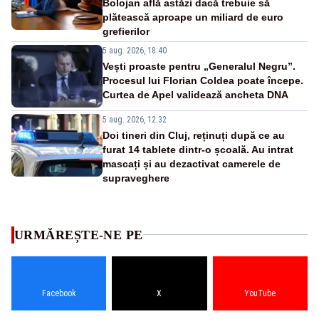
Bolojan află astăzi dacă trebuie să
plătească aproape un miliard de euro
grefierilor
5 aug. 2026, 18:40
Vești proaste pentru „Generalul Negru”.
Procesul lui Florian Coldea poate începe.
Curtea de Apel validează ancheta DNA
5 aug. 2026, 12:32
Doi tineri din Cluj, reținuți după ce au
furat 14 tablete dintr-o școală. Au intrat
mascați și au dezactivat camerele de
supraveghere
URMĂREȘTE-NE PE
Facebook
X
YouTube