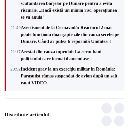
scufundarea barjelor pe Dunăre pentru a evita
riscurile. „Dacă există un minim risc, operațiunea
se va anula”
Avertisment de la Cernavodă: Reactorul 2 mai
21:49
poate funcționa doar șapte zile din cauza secetei pe
Dunăre. Când ar putea fi repornită Unitatea 1
Arestat din cauza tupeului: I-a cerut bani
21:17
polițistului care tocmai îl amendase
Incident grav la un exercițiu militar în România:
20:52
Parașutist rămas suspendat de avion după un salt
ratat VIDEO
Distribuie articolul