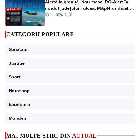
Alertă la graniță. Nou mesaj RO-Alert în
nordul județului Tulcea. MApN a ridicat de
la sol două avioane F-16
30 iul. 2026, 21:33
CATEGORII POPULARE
Sanatate
Justitie
Sport
Horoscop
Economie
Monden
MAI MULTE ȘTIRI DIN
ACTUAL