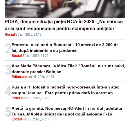
POSA, despre situația pieței RCA în 2026: „Nu service-
urile sunt responsabile pentru scumpirea polițelor”
Social
·
30 iul. 2026, 21:12
2
Protestul oierilor din Bucureşti: 10 amenzi de 2.200 de
lei, după incidentele cu jandarmii
Social
-
30 iul. 2026, 21:25
3
Ana Maria Păcuraru, la Miza Zilei: ”Românii nu sunt naivi,
domnule premier Bolojan”
Editoriale
-
30 iul. 2026, 21:26
4
Rusia ar fi folosit o rachetă nord-coreeană într-un atac
asupra Ucrainei. Este pentru prima dată în acest an
Extern
-
30 iul. 2026, 21:29
5
Alertă la graniță. Nou mesaj RO-Alert în nordul județului
Tulcea. MApN a ridicat de la sol două avioane F-16
Locale
-
30 iul. 2026, 21:33