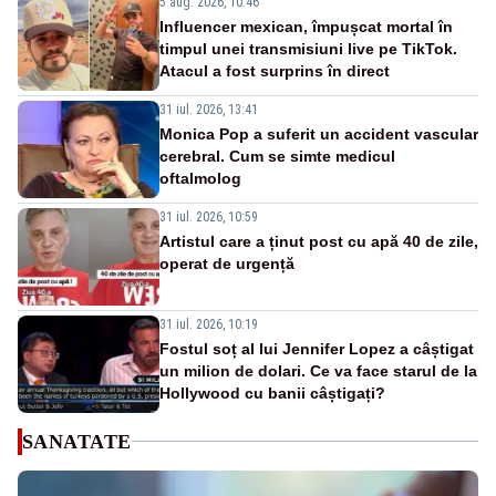
5 aug. 2026, 10:46
Influencer mexican, împușcat mortal în
timpul unei transmisiuni live pe TikTok.
Atacul a fost surprins în direct
31 iul. 2026, 13:41
Monica Pop a suferit un accident vascular
cerebral. Cum se simte medicul
oftalmolog
31 iul. 2026, 10:59
Artistul care a ținut post cu apă 40 de zile,
operat de urgență
31 iul. 2026, 10:19
Fostul soț al lui Jennifer Lopez a câștigat
un milion de dolari. Ce va face starul de la
Hollywood cu banii câștigați?
SANATATE