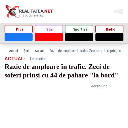
Plus
Star
Sportivă
Radio
Acasă
Știri
Actual
Razie de amploare în trafic. Zeci de șoferi prinși cu 44 de pahare "la bord"
·
ACTUAL
1 min citire
Razie de amploare în trafic. Zeci de
șoferi prinși cu 44 de pahare "la bord"
Advertising