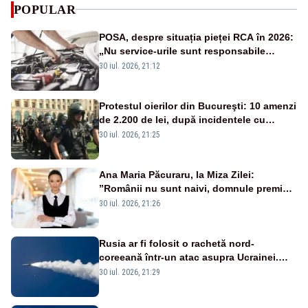
POPULAR
POSA, despre situația pieței RCA în 2026:
„Nu service-urile sunt responsabile
pentru scumpirea polițelor”
30 iul. 2026, 21:12
Protestul oierilor din Bucureşti: 10 amenzi
de 2.200 de lei, după incidentele cu
jandarmii
30 iul. 2026, 21:25
Ana Maria Păcuraru, la Miza Zilei:
”Românii nu sunt naivi, domnule premier
Bolojan”
30 iul. 2026, 21:26
Rusia ar fi folosit o rachetă nord-
coreeană într-un atac asupra Ucrainei.
Este pentru prima dată în acest an
30 iul. 2026, 21:29