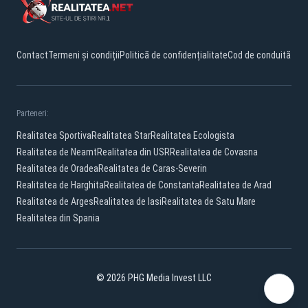
Contact
Termeni și condiții
Politică de confidențialitate
Cod de conduită
Parteneri:
Realitatea Sportiva
Realitatea Star
Realitatea Ecologista
Realitatea de Neamt
Realitatea din USR
Realitatea de Covasna
Realitatea de Oradea
Realitatea de Caras-Severin
Realitatea de Harghita
Realitatea de Constanta
Realitatea de Arad
Realitatea de Arges
Realitatea de Iasi
Realitatea de Satu Mare
Realitatea din Spania
© 2026 PHG Media Invest LLC
Facebook
YouTube
X
TikTok