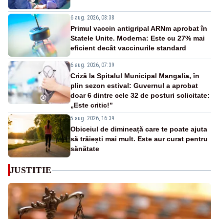
6 aug. 2026, 08:38
Primul vaccin antigripal ARNm aprobat în
Statele Unite. Moderna: Este cu 27% mai
eficient decât vaccinurile standard
6 aug. 2026, 07:39
Criză la Spitalul Municipal Mangalia, în
plin sezon estival: Guvernul a aprobat
doar 6 dintre cele 32 de posturi solicitate:
„Este critic!”
5 aug. 2026, 16:39
Obiceiul de dimineață care te poate ajuta
să trăiești mai mult. Este aur curat pentru
sănătate
JUSTITIE