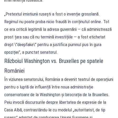
„Pretextul imixtiunii rusești a fost o invenție grosolană.
Regimul nu poate proba nicio fraudă în conținutul online. Tot
ce era critică legitimă la adresa guvernării — că administrează
prost țara sau că nu termină investițiile — a fost etichetat
drept \"deepfake\" pentru a justifica pumnul pus în gura
opoziției”, a punctat senatorul.
Războiul Washington vs. Bruxelles pe spatele
României
În viziunea senatorului, România a devenit teatrul de operațiuni
pentru o luptă de influență între noua administrație
conservatoare de la Washington și birocrația de la Bruxelles.
Peiu invocă discursurile despre libertatea de expresie de la
Casa Albă, contrastându-le cu modelul „autoritarist, de tip
rusesc” adoptat de conducerea Uniunii Europene și