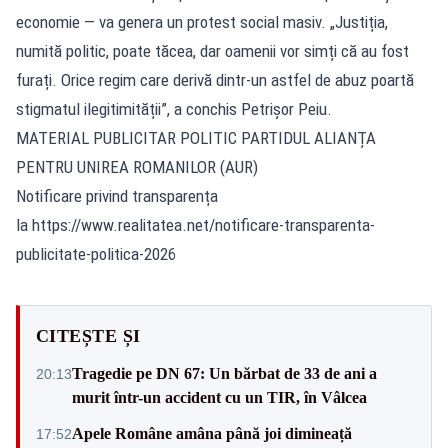
economie — va genera un protest social masiv. „Justiția,
numită politic, poate tăcea, dar oamenii vor simți că au fost
furați. Orice regim care derivă dintr-un astfel de abuz poartă
stigmatul ilegitimității”, a conchis Petrișor Peiu.
MATERIAL PUBLICITAR POLITIC PARTIDUL ALIANȚA
PENTRU UNIREA ROMANILOR (AUR)
Notificare privind transparența
la https://www.realitatea.net/notificare-transparenta-
publicitate-politica-2026
CITEȘTE ȘI
Tragedie pe DN 67: Un bărbat de 33 de ani a
20:13
murit într-un accident cu un TIR, în Vâlcea
Apele Române amâna până joi dimineață
17:52