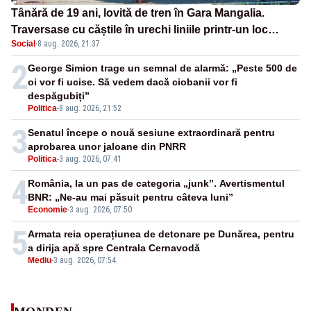
Tânără de 19 ani, lovită de tren în Gara Mangalia.
Traversase cu căștile în urechi liniile printr-un loc
Social
·
8 aug. 2026, 21:37
nepermis
2
George Simion trage un semnal de alarmă: „Peste 500 de
oi vor fi ucise. Să vedem dacă ciobanii vor fi
despăgubiți”
Politica
-
8 aug. 2026, 21:52
3
Senatul începe o nouă sesiune extraordinară pentru
aprobarea unor jaloane din PNRR
Politica
-
3 aug. 2026, 07:41
4
România, la un pas de categoria „junk”. Avertismentul
BNR: „Ne-au mai păsuit pentru câteva luni”
Economie
-
3 aug. 2026, 07:50
5
Armata reia operațiunea de detonare pe Dunărea, pentru
a dirija apă spre Centrala Cernavodă
Mediu
-
3 aug. 2026, 07:54