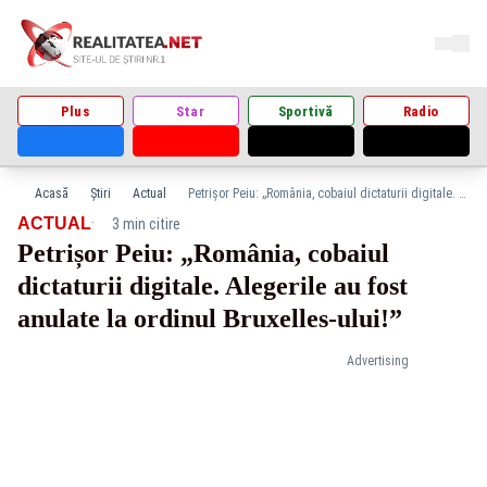
Plus
Star
Sportivă
Radio
Acasă
Știri
Actual
Petrișor Peiu: „România, cobaiul dictaturii digitale. Alegerile au fost anulate la ordinul Bruxelles-ului!”
·
ACTUAL
3 min citire
Petrișor Peiu: „România, cobaiul
dictaturii digitale. Alegerile au fost
anulate la ordinul Bruxelles-ului!”
Advertising