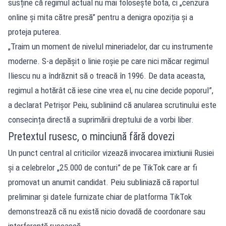
susține că regimul actual nu mai folosește bota, ci „cenzura
online și mita către presă” pentru a denigra opoziția și a
proteja puterea.
„Traim un moment de nivelul mineriadelor, dar cu instrumente
moderne. S-a depășit o linie roșie pe care nici măcar regimul
Iliescu nu a îndrăznit să o treacă în 1996. De data aceasta,
regimul a hotărât că iese cine vrea el, nu cine decide poporul”,
a declarat Petrișor Peiu, subliniind că anularea scrutinului este
consecința directă a suprimării dreptului de a vorbi liber.
Pretextul rusesc, o minciună fără dovezi
Un punct central al criticilor vizează invocarea imixtiunii Rusiei
și a celebrelor „25.000 de conturi” de pe TikTok care ar fi
promovat un anumit candidat. Peiu subliniază că raportul
preliminar și datele furnizate chiar de platforma TikTok
demonstrează că nu există nicio dovadă de coordonare sau
interferență rusească.