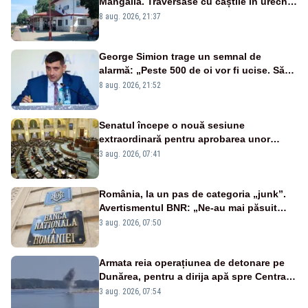
Mangalia. Traversase cu căștile în urechi
liniile printr-un loc nepermis
8 aug. 2026, 21:37
George Simion trage un semnal de
alarmă: „Peste 500 de oi vor fi ucise. Să
vedem dacă ciobanii vor fi despăgubiți”
8 aug. 2026, 21:52
Senatul începe o nouă sesiune
extraordinară pentru aprobarea unor
jaloane din PNRR
3 aug. 2026, 07:41
România, la un pas de categoria „junk”.
Avertismentul BNR: „Ne-au mai păsuit
pentru câteva luni”
3 aug. 2026, 07:50
Armata reia operațiunea de detonare pe
Dunărea, pentru a dirija apă spre Centrala
Cernavodă
3 aug. 2026, 07:54