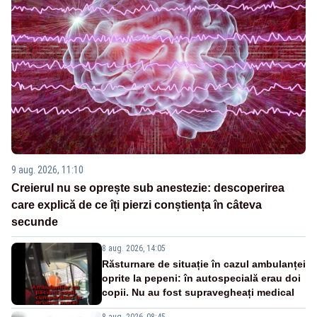
9 aug. 2026, 11:10
Creierul nu se oprește sub anestezie: descoperirea
care explică de ce îți pierzi conștiența în câteva
secunde
8 aug. 2026, 14:05
Răsturnare de situație în cazul ambulanței
oprite la pepeni: în autospecială erau doi
copii. Nu au fost supravegheați medical