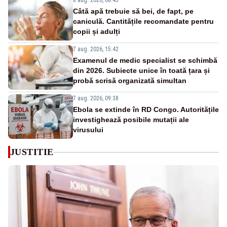
8 aug. 2026, 08:45
Câtă apă trebuie să bei, de fapt, pe
caniculă. Cantitățile recomandate pentru
copii și adulți
7 aug. 2026, 15:42
Examenul de medic specialist se schimbă
din 2026. Subiecte unice în toată țara și
probă scrisă organizată simultan
7 aug. 2026, 09:38
Ebola se extinde în RD Congo. Autoritățile
investighează posibile mutații ale
virusului
JUSTITIE