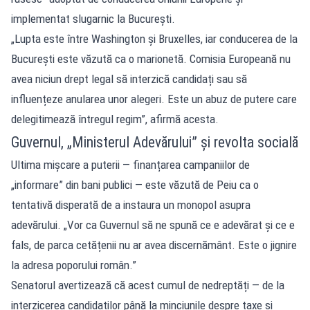
implementat slugarnic la București.
„Lupta este între Washington și Bruxelles, iar conducerea de la
București este văzută ca o marionetă. Comisia Europeană nu
avea niciun drept legal să interzică candidați sau să
influențeze anularea unor alegeri. Este un abuz de putere care
delegitimează întregul regim”, afirmă acesta.
Guvernul, „Ministerul Adevărului” și revolta socială
Ultima mișcare a puterii — finanțarea campaniilor de
„informare” din bani publici — este văzută de Peiu ca o
tentativă disperată de a instaura un monopol asupra
adevărului. „Vor ca Guvernul să ne spună ce e adevărat și ce e
fals, de parca cetățenii nu ar avea discernământ. Este o jignire
la adresa poporului român.”
Senatorul avertizează că acest cumul de nedreptăți — de la
interzicerea candidaților până la minciunile despre taxe și