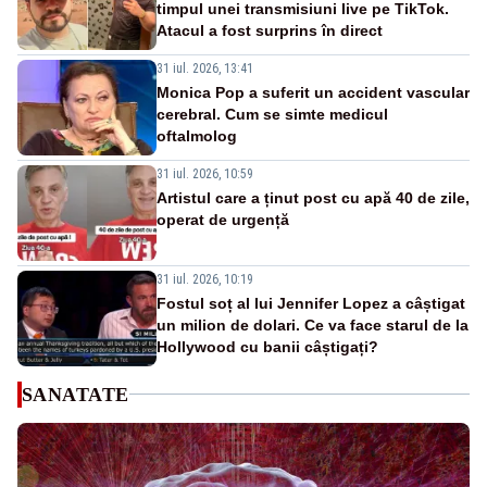
timpul unei transmisiuni live pe TikTok.
Atacul a fost surprins în direct
31 iul. 2026, 13:41
Monica Pop a suferit un accident vascular
cerebral. Cum se simte medicul
oftalmolog
31 iul. 2026, 10:59
Artistul care a ținut post cu apă 40 de zile,
operat de urgență
31 iul. 2026, 10:19
Fostul soț al lui Jennifer Lopez a câștigat
un milion de dolari. Ce va face starul de la
Hollywood cu banii câștigați?
SANATATE