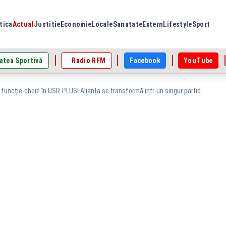
tica
Actual
Justitie
Economie
Locale
Sanatate
Extern
Lifestyle
Sport
atea Sportivă
Radio RFM
Facebook
YouTube
funcție-cheie în USR-PLUS! Alianța se transformă într-un singur partid