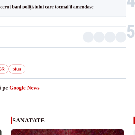
 cerut bani polițistului care tocmai îl amendase
SR
plus
i pe
Google News
SANATATE