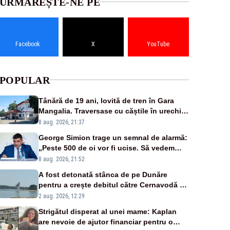
URMĂREȘTE-NE PE
Facebook
X
YouTube
POPULAR
Tânără de 19 ani, lovită de tren în Gara
Mangalia. Traversase cu căștile în urechi
liniile printr-un loc nepermis
8 aug. 2026, 21:37
George Simion trage un semnal de alarmă:
„Peste 500 de oi vor fi ucise. Să vedem
dacă ciobanii vor fi despăgubiți”
8 aug. 2026, 21:52
A fost detonată stânca de pe Dunăre
pentru a crește debitul către Cernavodă –
VIDEO
2 aug. 2026, 12:29
Strigătul disperat al unei mame: Kaplan
are nevoie de ajutor financiar pentru o