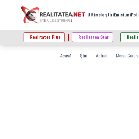
Ultimele știri
Emisiuni
Poli
Realitatea Plus
Realitatea Star
Realit
Acasă
Știri
Actual
Moise Guran, 