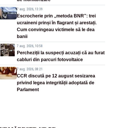
7 aug. 2026, 13:39
Escrocherie prin „metoda BNR”: trei
ucraineni prinși în flagrant și arestați.
Cum convingeau victimele să le dea
banii
7 aug. 2026, 10:58
Percheziții la suspecți acuzați că au furat
cabluri din parcuri fotovoltaice
7 aug. 2026, 08:21
CCR discută pe 12 august sesizarea
privind legea integrității adoptată de
Parlament