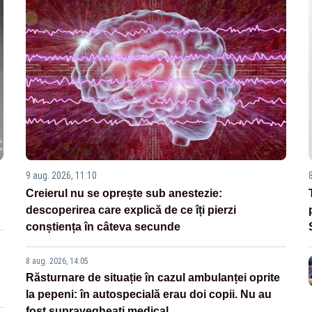
9 aug. 2026, 11:10
Creierul nu se oprește sub anestezie:
descoperirea care explică de ce îți pierzi
conștiența în câteva secunde
8 aug. 2026, 14:05
Răsturnare de situație în cazul ambulanței oprite
la pepeni: în autospecială erau doi copii. Nu au
fost supravegheați medical