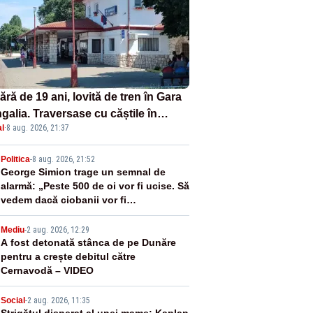
ră de 19 ani, lovită de tren în Gara
galia. Traversase cu căștile în
l
·
8 aug. 2026, 21:37
hi liniile printr-un loc nepermis
2
Politica
-
8 aug. 2026, 21:52
George Simion trage un semnal de
alarmă: „Peste 500 de oi vor fi ucise. Să
vedem dacă ciobanii vor fi
despăgubiți”
3
Mediu
-
2 aug. 2026, 12:29
A fost detonată stânca de pe Dunăre
pentru a crește debitul către
Cernavodă – VIDEO
Social
-
2 aug. 2026, 11:35
Strigătul disperat al unei mame: Kaplan