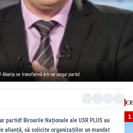
Alianța se transformă într-un singur partid
CE
1
ur partid! Birourile Naționale ale USR PLUS au
de alianță, să solicite organizațiilor un mandat