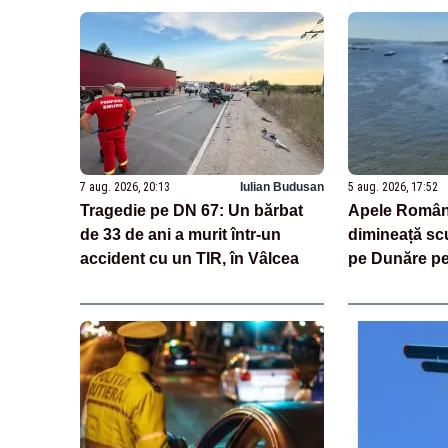
7 aug. 2026, 20:13
Iulian Budusan
5 aug. 2026, 17:52
Tragedie pe DN 67: Un bărbat
Apele Român
de 33 de ani a murit într-un
dimineață sc
accident cu un TIR, în Vâlcea
pe Dunăre pe
riscurile. „D
risc, operați