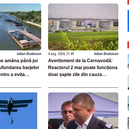
Iulian Budusan
4 aug. 2026, 21:49
Iulian Budusan
e amâna până joi
Avertisment de la Cernavodă:
ufundarea barjelor
Reactorul 2 mai poate funcționa
ntru a evita
doar șapte zile din cauza
acă există un minim
secetei pe Dunăre. Când ar
unea se va anula”
putea fi repornită Unitatea 1