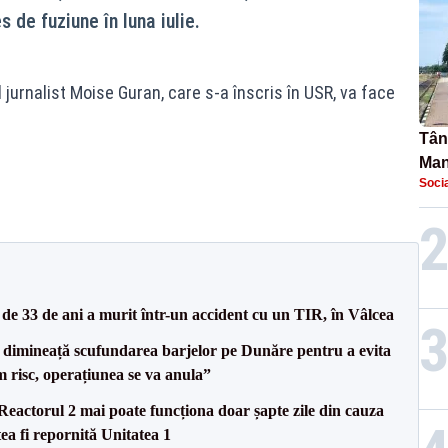
 de fuziune în luna iulie.
jurnalist Moise Guran, care s-a înscris în USR, va face
Tână
Man
Socia
urec
e 33 de ani a murit într-un accident cu un TIR, în Vâlcea
imineață scufundarea barjelor pe Dunăre pentru a evita
m risc, operațiunea se va anula”
eactorul 2 mai poate funcționa doar șapte zile din cauza
ea fi repornită Unitatea 1