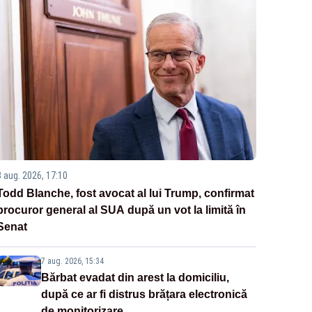
8 aug. 2026, 17:10
Todd Blanche, fost avocat al lui Trump, confirmat
procuror general al SUA după un vot la limită în
Senat
7 aug. 2026, 15:34
Bărbat evadat din arest la domiciliu,
după ce ar fi distrus brățara electronică
de monitorizare