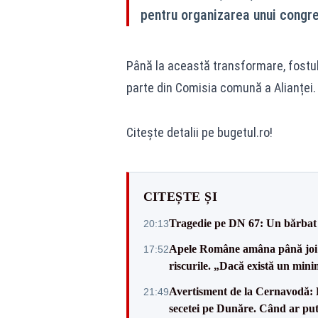
pentru organizarea unui congres
Până la această transformare, fostul 
parte din Comisia comună a Alianței.
Citește detalii pe bugetul.ro!
CITEȘTE ȘI
Tragedie pe DN 67: Un bărbat d
20:13
Apele Române amâna până joi d
17:52
riscurile. „Dacă există un mini
Avertisment de la Cernavodă: R
21:49
secetei pe Dunăre. Când ar put