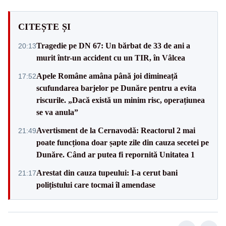
CITEȘTE ȘI
Tragedie pe DN 67: Un bărbat de 33 de ani a
20:13
murit într-un accident cu un TIR, în Vâlcea
Apele Române amâna până joi dimineață
17:52
scufundarea barjelor pe Dunăre pentru a evita
riscurile. „Dacă există un minim risc, operațiunea
se va anula”
Avertisment de la Cernavodă: Reactorul 2 mai
21:49
poate funcționa doar șapte zile din cauza secetei pe
Dunăre. Când ar putea fi repornită Unitatea 1
Arestat din cauza tupeului: I-a cerut bani
21:17
polițistului care tocmai îl amendase