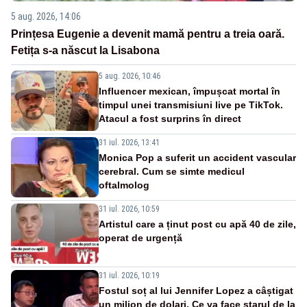
5 aug. 2026, 14:06
Prințesa Eugenie a devenit mamă pentru a treia oară.
Fetița s-a născut la Lisabona
5 aug. 2026, 10:46
Influencer mexican, împușcat mortal în
timpul unei transmisiuni live pe TikTok.
Atacul a fost surprins în direct
31 iul. 2026, 13:41
Monica Pop a suferit un accident vascular
cerebral. Cum se simte medicul
oftalmolog
31 iul. 2026, 10:59
Artistul care a ținut post cu apă 40 de zile,
operat de urgență
31 iul. 2026, 10:19
Fostul soț al lui Jennifer Lopez a câștigat
un milion de dolari. Ce va face starul de la