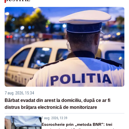
7 aug. 2026, 15:34
Bărbat evadat din arest la domiciliu, după ce ar fi
distrus brățara electronică de monitorizare
7 aug. 2026, 13:39
Escrocherie prin „metoda BNR”: trei