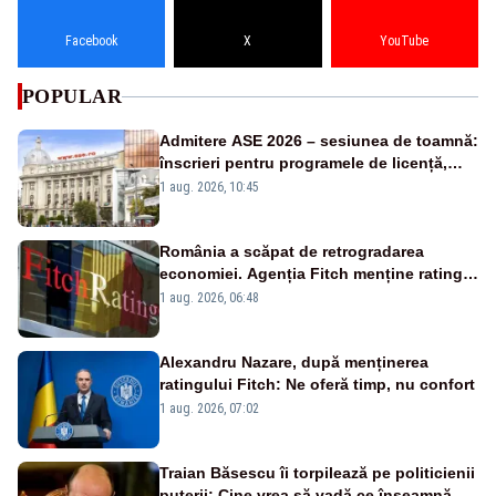
Facebook
X
YouTube
POPULAR
Admitere ASE 2026 – sesiunea de toamnă:
înscrieri pentru programele de licență,
masterat și doctorat
1 aug. 2026, 10:45
România a scăpat de retrogradarea
economiei. Agenția Fitch menține ratingul
„BBB-” cu perspectivă negativă
1 aug. 2026, 06:48
Alexandru Nazare, după menținerea
ratingului Fitch: Ne oferă timp, nu confort
1 aug. 2026, 07:02
Traian Băsescu îi torpilează pe politicienii
puterii: Cine vrea să vadă ce înseamnă să