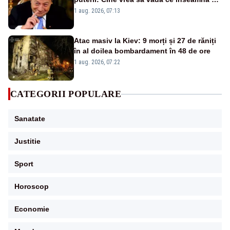
fii prost, se uită la România
1 aug. 2026, 07:13
Atac masiv la Kiev: 9 morți și 27 de răniți
în al doilea bombardament în 48 de ore
1 aug. 2026, 07:22
CATEGORII POPULARE
Sanatate
Justitie
Sport
Horoscop
Economie