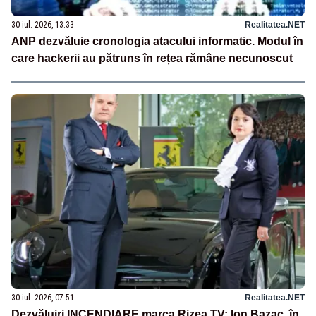
30 iul. 2026, 13:33
Realitatea.NET
ANP dezvăluie cronologia atacului informatic. Modul în
care hackerii au pătruns în rețea rămâne necunoscut
30 iul. 2026, 07:51
Realitatea.NET
Dezvăluiri INCENDIARE marca Rizea TV: Ion Bazac, în