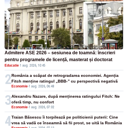
Admitere ASE 2026 – sesiunea de toamnă: înscrieri
pentru programele de licență, masterat și doctorat
Educatie
·
1 aug. 2026, 10:45
2
România a scăpat de retrogradarea economiei. Agenția
Fitch menține ratingul „BBB-” cu perspectivă negativă
Economie
-
1 aug. 2026, 06:48
3
Alexandru Nazare, după menținerea ratingului Fitch: Ne
oferă timp, nu confort
Economie
-
1 aug. 2026, 07:02
4
Traian Băsescu îi torpilează pe politicienii puterii: Cine
vrea să vadă ce înseamnă să fii prost, se uită la România
Economie
-
1 aug. 2026, 07:13