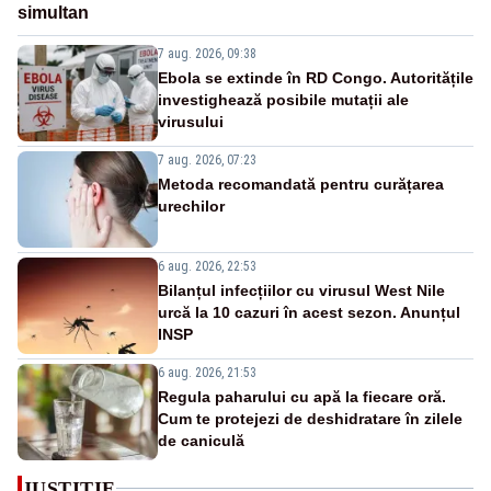
simultan
7 aug. 2026, 09:38
Ebola se extinde în RD Congo. Autoritățile
investighează posibile mutații ale
virusului
7 aug. 2026, 07:23
Metoda recomandată pentru curățarea
urechilor
6 aug. 2026, 22:53
Bilanțul infecțiilor cu virusul West Nile
urcă la 10 cazuri în acest sezon. Anunțul
INSP
6 aug. 2026, 21:53
Regula paharului cu apă la fiecare oră.
Cum te protejezi de deshidratare în zilele
de caniculă
JUSTITIE