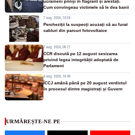
ucraineni prinși în flagrant și arestați.
Cum convingeau victimele să le dea banii
7 aug. 2026, 10:58
Percheziții la suspecți acuzați că au furat
cabluri din parcuri fotovoltaice
7 aug. 2026, 08:21
CCR discută pe 12 august sesizarea
privind legea integrității adoptată de
Parlament
6 aug. 2026, 16:49
ÎCCJ amână până pe 20 august verdictul
în procesul dintre magistrați și Guvern
URMĂREȘTE-NE PE