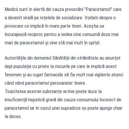
Medicii sunt în alertă din cauza provocării "Paracetamol" care
a devenit virală pe rețelele de socializare. Vorbim despre o
provocare ce implică în mare parte tineri. Aceștia se
încurajează reciproc pentru a vedea cine consumă doze mai
mari de paracetamol și cine stă mai mult în spital.
Autoritățile din domeniul Sănătății din străinătate au anunțat
deja populația cu privire la riscurile pe care le implică acest
fenomen și au rugat farmaciile să fie mult mai vigilente atunci
când vând paracetamol persoanelor tinere.
Toxicitatea acestei substanțe active poate duce la
insuficiență hepatică gravă din cauza consumului încorect de
paracetamol iar în cazul unei supradoze se poate ajunge chiar
la deces.