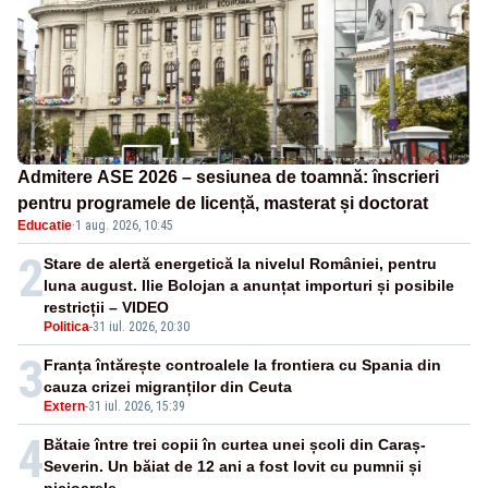
Admitere ASE 2026 – sesiunea de toamnă: înscrieri
pentru programele de licență, masterat și doctorat
Educatie
·
1 aug. 2026, 10:45
2
Stare de alertă energetică la nivelul României, pentru
luna august. Ilie Bolojan a anunțat importuri și posibile
restricții – VIDEO
Politica
-
31 iul. 2026, 20:30
3
Franța întărește controalele la frontiera cu Spania din
cauza crizei migranților din Ceuta
Extern
-
31 iul. 2026, 15:39
4
Bătaie între trei copii în curtea unei școli din Caraș-
Severin. Un băiat de 12 ani a fost lovit cu pumnii și