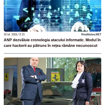
30 iul. 2026, 13:33
Realitatea.NET
ANP dezvăluie cronologia atacului informatic. Modul în
care hackerii au pătruns în rețea rămâne necunoscut