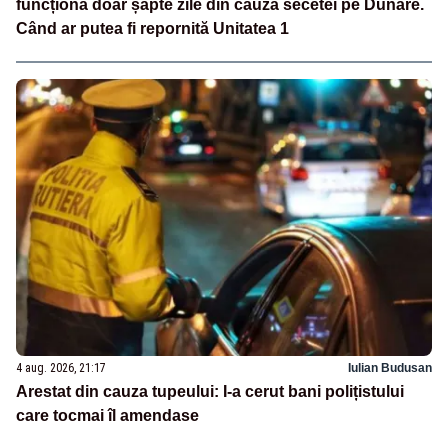
funcționa doar șapte zile din cauza secetei pe Dunăre.
Când ar putea fi repornită Unitatea 1
4 aug. 2026, 21:17
Iulian Budusan
Arestat din cauza tupeului: I-a cerut bani polițistului
care tocmai îl amendase