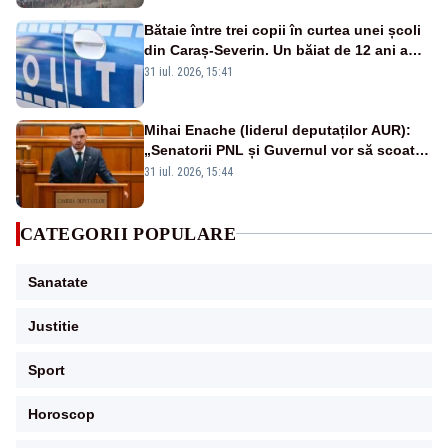
Bătaie între trei copii în curtea unei școli
din Caraș-Severin. Un băiat de 12 ani a
fost lovit cu pumnii și picioarele
31 iul. 2026, 15:41
Mihai Enache (liderul deputaților AUR):
„Senatorii PNL și Guvernul vor să scoată
la vânzare bunuri publice pentru a stinge
31 iul. 2026, 15:44
datoriile pentru vaccinurile Pfizer!”
CATEGORII POPULARE
Sanatate
Justitie
Sport
Horoscop