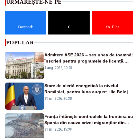
URMĂREȘTE-NE PE
Facebook
X
YouTube
POPULAR
Admitere ASE 2026 – sesiunea de toamnă:
înscrieri pentru programele de licență,
masterat și doctorat
1 aug. 2026, 10:45
Stare de alertă energetică la nivelul
României, pentru luna august. Ilie Bolojan
a anunțat importuri și posibile restricții –
31 iul. 2026, 20:30
VIDEO
Franța întărește controalele la frontiera cu
Spania din cauza crizei migranților din
Ceuta
31 iul. 2026, 15:39