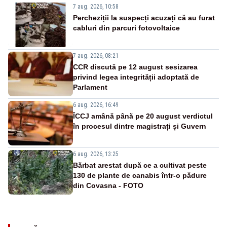
7 aug. 2026, 10:58
Percheziții la suspecți acuzați că au furat
cabluri din parcuri fotovoltaice
7 aug. 2026, 08:21
CCR discută pe 12 august sesizarea
privind legea integrității adoptată de
Parlament
6 aug. 2026, 16:49
ÎCCJ amână până pe 20 august verdictul
în procesul dintre magistrați și Guvern
6 aug. 2026, 13:25
Bărbat arestat după ce a cultivat peste
130 de plante de canabis într-o pădure
din Covasna - FOTO