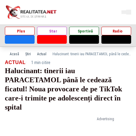
Plus
Star
Sportivă
Radio
Acasă
Știri
Actual
Halucinant: tinerii iau PARACETAMOL până le cedează ficatul! Noua provocare de pe TikTok care-i trimite pe adolescenți direct în spital
·
ACTUAL
1 min citire
Halucinant: tinerii iau
PARACETAMOL până le cedează
ficatul! Noua provocare de pe TikTok
care-i trimite pe adolescenți direct în
spital
Advertising