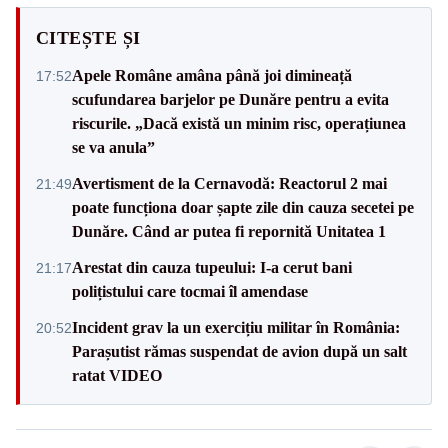
CITEȘTE ȘI
Apele Române amâna până joi dimineață
17:52
scufundarea barjelor pe Dunăre pentru a evita
riscurile. „Dacă există un minim risc, operațiunea
se va anula”
Avertisment de la Cernavodă: Reactorul 2 mai
21:49
poate funcționa doar șapte zile din cauza secetei pe
Dunăre. Când ar putea fi repornită Unitatea 1
Arestat din cauza tupeului: I-a cerut bani
21:17
polițistului care tocmai îl amendase
Incident grav la un exercițiu militar în România:
20:52
Parașutist rămas suspendat de avion după un salt
ratat VIDEO