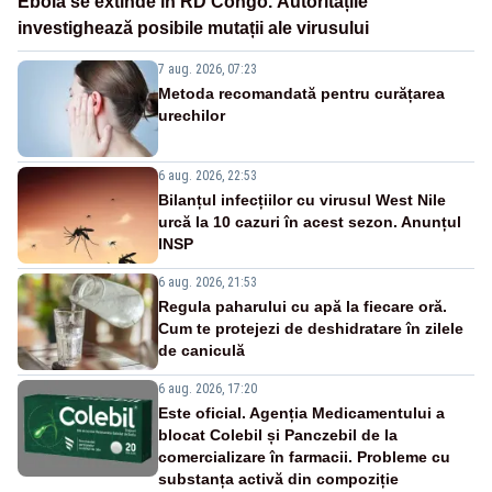
Ebola se extinde în RD Congo. Autoritățile
investighează posibile mutații ale virusului
7 aug. 2026, 07:23
Metoda recomandată pentru curățarea
urechilor
6 aug. 2026, 22:53
Bilanțul infecțiilor cu virusul West Nile
urcă la 10 cazuri în acest sezon. Anunțul
INSP
6 aug. 2026, 21:53
Regula paharului cu apă la fiecare oră.
Cum te protejezi de deshidratare în zilele
de caniculă
6 aug. 2026, 17:20
Este oficial. Agenția Medicamentului a
blocat Colebil și Panczebil de la
comercializare în farmacii. Probleme cu
substanța activă din compoziție