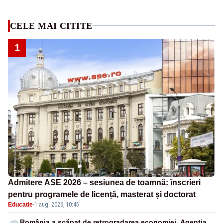
CELE MAI CITITE
1
Admitere ASE 2026 – sesiunea de toamnă: înscrieri
pentru programele de licență, masterat și doctorat
Educatie
·
1 aug. 2026, 10:45
România a scăpat de retrogradarea economiei. Agenția