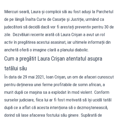
Miercuri seară, Laura și complicii săi au fost aduși la Parchetul
de pe lângă Înalta Curte de Casație și Justiție, urmând ca
judecătorii să decidă dacă vor fi arestați preventiv pentru 30 de
zile. Dezvăluiri recente arată că Laura Crișan a avut un rol
activ în pregătirea acestui asasinat, iar ultimele informații din
anchetă oferă o imagine clară a planului diabolic.
Cum a pregătit Laura Crișan atentatul asupra
tatălui său
În data de 29 mai 2021, Ioan Crișan, un om de afaceri cunoscut
pentru deținerea unei ferme profitabile de somn african, a
murit după ce mașina sa a explodat în mod violent. Conform
surselor judiciare, fiica lui ar fi fost motivată să își ucidă tatăl
după ce a aflat că acesta intenționa să o dezmoștenească,
dorind să lase afacerea fostului său ginere. Supărată de