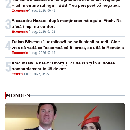
2
Fitch menține ratingul „BBB-” cu perspectivă negativă
Economie
-
1 aug. 2026, 06:48
3
Alexandru Nazare, după menținerea ratingului Fitch: Ne
oferă timp, nu confort
Economie
-
1 aug. 2026, 07:02
4
Traian Băsescu îi torpilează pe politicienii puterii: Cine
vrea să vadă ce înseamnă să fii prost, se uită la România
Economie
-
1 aug. 2026, 07:13
5
Atac masiv la Kiev: 9 morți și 27 de răniți în al doilea
bombardament în 48 de ore
Extern
-
1 aug. 2026, 07:22
MONDEN