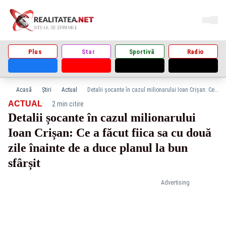
Plus
Star
Sportivă
Radio
Acasă
Știri
Actual
Detalii șocante în cazul milionarului Ioan Crișan: Ce a făcut fiica sa cu două zile înainte de a duce planul la bun sfârșit
·
ACTUAL
2 min citire
Detalii șocante în cazul milionarului
Ioan Crișan: Ce a făcut fiica sa cu două
zile înainte de a duce planul la bun
sfârșit
Advertising