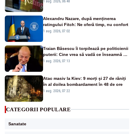
„BBB-” cu perspectivă negativă
1 aug. 2026, 06:48
Alexandru Nazare, după menținerea
ratingului Fitch: Ne oferă timp, nu confort
1 aug. 2026, 07:02
Traian Băsescu îi torpilează pe politicienii
puterii: Cine vrea să vadă ce înseamnă să
fii prost, se uită la România
1 aug. 2026, 07:13
Atac masiv la Kiev: 9 morți și 27 de răniți
în al doilea bombardament în 48 de ore
1 aug. 2026, 07:22
CATEGORII POPULARE
Sanatate