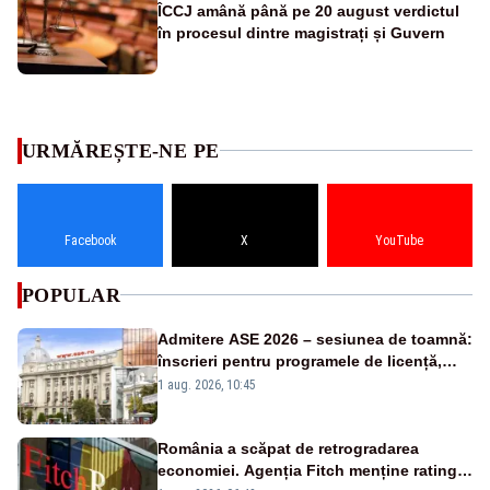
ÎCCJ amână până pe 20 august verdictul
în procesul dintre magistrați și Guvern
URMĂREȘTE-NE PE
Facebook
X
YouTube
POPULAR
Admitere ASE 2026 – sesiunea de toamnă:
înscrieri pentru programele de licență,
masterat și doctorat
1 aug. 2026, 10:45
România a scăpat de retrogradarea
economiei. Agenția Fitch menține ratingul