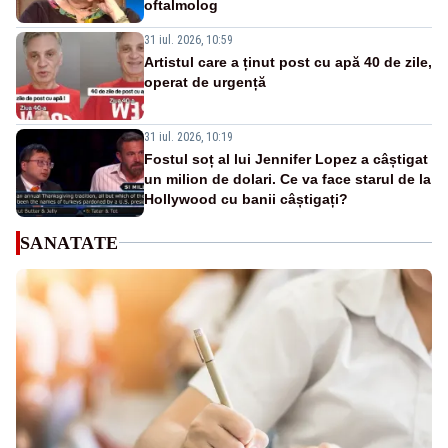
oftalmolog
31 iul. 2026, 10:59
Artistul care a ținut post cu apă 40 de zile,
operat de urgență
31 iul. 2026, 10:19
Fostul soț al lui Jennifer Lopez a câștigat
un milion de dolari. Ce va face starul de la
Hollywood cu banii câștigați?
SANATATE