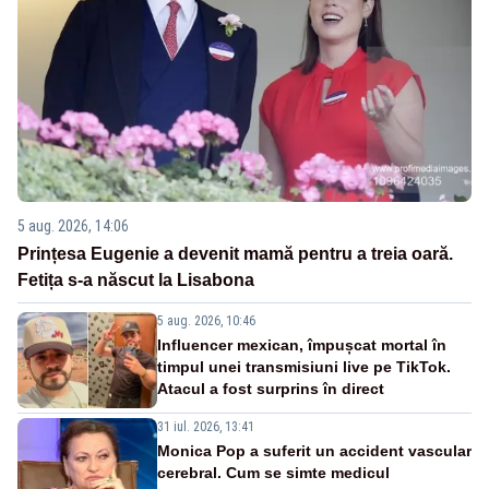
5 aug. 2026, 14:06
Prințesa Eugenie a devenit mamă pentru a treia oară.
Fetița s-a născut la Lisabona
5 aug. 2026, 10:46
Influencer mexican, împușcat mortal în
timpul unei transmisiuni live pe TikTok.
Atacul a fost surprins în direct
31 iul. 2026, 13:41
Monica Pop a suferit un accident vascular
cerebral. Cum se simte medicul