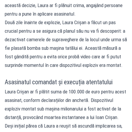
această decizie, Laura ar fi plănuit crima, angajând persoane
pentru a pune în aplicare asasinatul.
Două zile înainte de explozie, Laura Crișan a făcut un pas
crucial pentru a se asigura că planul său nu va fi descoperit: a
dezactivat camerele de supraveghere de la locul unde urma să
fie plasată bomba sub mașina tatălui ei. Această măsură a
fost gândită pentru a evita orice probă video care ar fi putut
surprinde momentul în care dispozitivul exploziv era montat.
Asasinatul comandat și execuția atentatului
Laura Crișan ar fi plătit suma de 100.000 de euro pentru acest
asasinat, conform declarațiilor din anchetă. Dispozitivul
exploziv montat sub mașina milionarului a fost activat de la
distanță, provocând moartea instantanee a lui Ioan Crișan.
Deși inițial părea că Laura a reușit să ascundă implicarea sa,