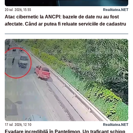
20 iul. 2026, 15:55
Realitatea.NET
Atac cibernetic la ANCPI: bazele de date nu au fost
afectate. Când ar putea fi reluate serviciile de cadastru
17 iul. 2026, 12:10
Realitatea.NET
Evadare incredibilă în Pantelimon. Un traficant șchiop