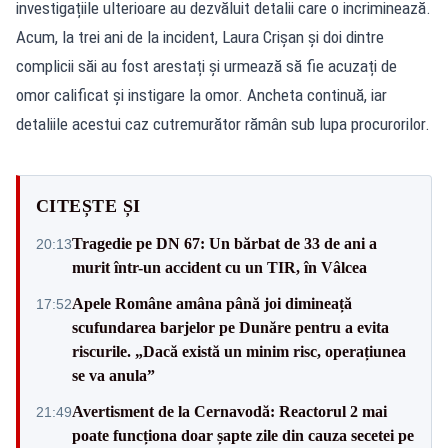
investigațiile ulterioare au dezvăluit detalii care o incriminează.
Acum, la trei ani de la incident, Laura Crișan și doi dintre
complicii săi au fost arestați și urmează să fie acuzați de
omor calificat și instigare la omor. Ancheta continuă, iar
detaliile acestui caz cutremurător rămân sub lupa procurorilor.
CITEȘTE ȘI
Tragedie pe DN 67: Un bărbat de 33 de ani a
20:13
murit într-un accident cu un TIR, în Vâlcea
Apele Române amâna până joi dimineață
17:52
scufundarea barjelor pe Dunăre pentru a evita
riscurile. „Dacă există un minim risc, operațiunea
se va anula”
Avertisment de la Cernavodă: Reactorul 2 mai
21:49
poate funcționa doar șapte zile din cauza secetei pe