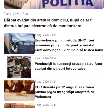
7 aug. 2026, 15:34
Bărbat evadat din arest la domiciliu, după ce ar fi
distrus brățara electronică de monitorizare
7 aug. 2026, 13:39
Escrocherie prin „metoda BNR”: trei
ucraineni prinși în flagrant și arestați.
Cum convingeau victimele să le dea banii
7 aug. 2026, 10:58
Percheziții la suspecți acuzați că au furat
cabluri din parcuri fotovoltaice
7 aug. 2026, 08:21
CCR discută pe 12 august sesizarea
privind legea integrității adoptată de
Parlament
6 aug. 2026, 16:49