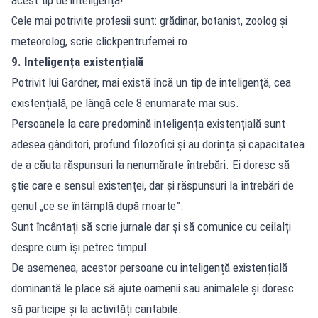
Cele mai potrivite profesii sunt: grădinar, botanist, zoolog și
meteorolog, scrie clickpentrufemei.ro
9. Inteligența existențială
Potrivit lui Gardner, mai există încă un tip de inteligență, cea
existențială, pe lângă cele 8 enumarate mai sus.
Persoanele la care predomină inteligența existențială sunt
adesea gânditori, profund filozofici și au dorința și capacitatea
de a căuta răspunsuri la nenumărate întrebări. Ei doresc să
știe care e sensul existenței, dar și răspunsuri la întrebări de
genul „ce se întâmplă după moarte”.
Sunt încântați să scrie jurnale dar și să comunice cu ceilalți
despre cum își petrec timpul.
De asemenea, acestor persoane cu inteligență existențială
dominantă le place să ajute oamenii sau animalele și doresc
să participe și la activități caritabile.