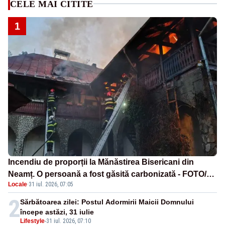
CELE MAI CITITE
1
Incendiu de proporții la Mănăstirea Bisericani din
Neamț. O persoană a fost găsită carbonizată - FOTO/
Locale
·
31 iul. 2026, 07:05
VIDEO
2
Sărbătoarea zilei: Postul Adormirii Maicii Domnului
începe astăzi, 31 iulie
Lifestyle
-
31 iul. 2026, 07:10