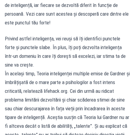
de inteligență, iar fiecare se dezvoltă diferit în funcție de
persoană. Vezi care sunt acestea și descoperă care dintre ele
este punctul tău forte!
Privind astfel inteligența, vei reuși să îți identifici punctele
forte și punctele slabe. În plus, îți poți dezvolta inteligența
într-un domeniu în care îți dorești să excelezi, iar stima ta de
sine va crește.
În același timp, Teoria inteligenței multiple emise de Gardner și
îmbrățișată de o mare parte a psihologilor a fost intens
criticată, relatează lifehack.org. Cei din urmă au ridicat
problema limitării dezvoltării și chiar scăderea stimei de sine
sau chiar descurajarea în fața vieții prin încadrarea în aceste
tipare de inteligență. Aceștia susțin că Teoria lui Gardner nu ar
fi altceva decât o listă de abilități, „talente”. Și au explicat că
aceste „talente” nu ar trebui să dicteze decisiv direcția vieții