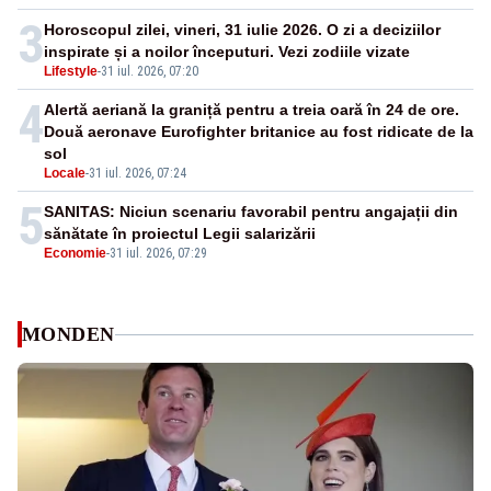
3
Horoscopul zilei, vineri, 31 iulie 2026. O zi a deciziilor
inspirate și a noilor începuturi. Vezi zodiile vizate
Lifestyle
-
31 iul. 2026, 07:20
4
Alertă aeriană la graniță pentru a treia oară în 24 de ore.
Două aeronave Eurofighter britanice au fost ridicate de la
sol
Locale
-
31 iul. 2026, 07:24
5
SANITAS: Niciun scenariu favorabil pentru angajații din
sănătate în proiectul Legii salarizării
Economie
-
31 iul. 2026, 07:29
MONDEN