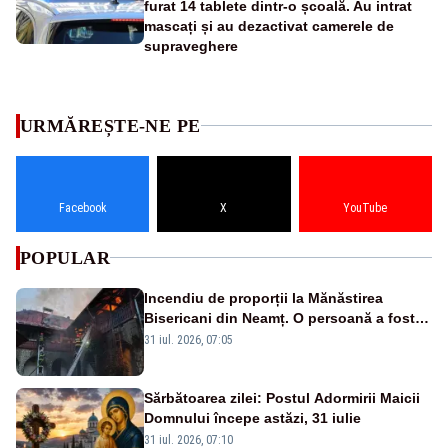
furat 14 tablete dintr-o școală. Au intrat
mascați și au dezactivat camerele de
supraveghere
URMĂREȘTE-NE PE
Facebook
X
YouTube
POPULAR
Incendiu de proporții la Mănăstirea
Bisericani din Neamț. O persoană a fost
găsită carbonizată - FOTO/ VIDEO
31 iul. 2026, 07:05
Sărbătoarea zilei: Postul Adormirii Maicii
Domnului începe astăzi, 31 iulie
31 iul. 2026, 07:10