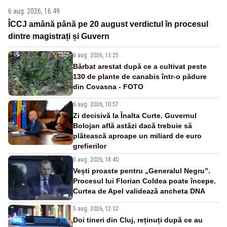
6 aug. 2026, 16:49
ÎCCJ amână până pe 20 august verdictul în procesul
dintre magistrați și Guvern
6 aug. 2026, 13:25
Bărbat arestat după ce a cultivat peste
130 de plante de canabis într-o pădure
din Covasna - FOTO
6 aug. 2026, 10:57
Zi decisivă la Înalta Curte. Guvernul
Bolojan află astăzi dacă trebuie să
plătească aproape un miliard de euro
grefierilor
5 aug. 2026, 18:40
Vești proaste pentru „Generalul Negru”.
Procesul lui Florian Coldea poate începe.
Curtea de Apel validează ancheta DNA
5 aug. 2026, 12:32
Doi tineri din Cluj, reținuți după ce au