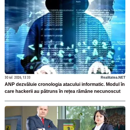
30 iul. 2026, 13:33
Realitatea.NET
ANP dezvăluie cronologia atacului informatic. Modul în
care hackerii au pătruns în rețea rămâne necunoscut