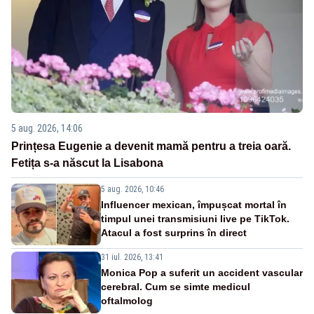
5 aug. 2026, 14:06
Prințesa Eugenie a devenit mamă pentru a treia oară.
Fetița s-a născut la Lisabona
5 aug. 2026, 10:46
Influencer mexican, împușcat mortal în
timpul unei transmisiuni live pe TikTok.
Atacul a fost surprins în direct
31 iul. 2026, 13:41
Monica Pop a suferit un accident vascular
cerebral. Cum se simte medicul
oftalmolog