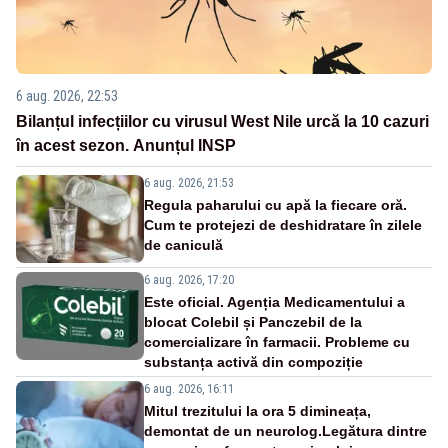
6 aug. 2026, 22:53
Bilanțul infecțiilor cu virusul West Nile urcă la 10 cazuri
în acest sezon. Anunțul INSP
6 aug. 2026, 21:53
Regula paharului cu apă la fiecare oră.
Cum te protejezi de deshidratare în zilele
de caniculă
6 aug. 2026, 17:20
Este oficial. Agenția Medicamentului a
blocat Colebil și Panczebil de la
comercializare în farmacii. Probleme cu
substanța activă din compoziție
6 aug. 2026, 16:11
Mitul trezitului la ora 5 dimineața,
demontat de un neurolog.Legătura dintre