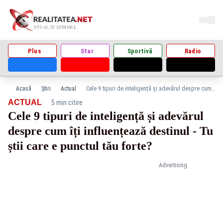
Plus
Star
Sportivă
Radio
Acasă
Știri
Actual
Cele 9 tipuri de inteligență și adevărul despre cum îți influențează destinul - Tu știi care e punctul tău forte?
·
ACTUAL
5 min citire
Cele 9 tipuri de inteligență și adevărul
despre cum îți influențează destinul - Tu
știi care e punctul tău forte?
Advertising