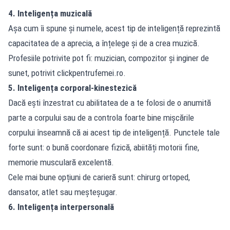
4. Inteligența muzicală
Așa cum îi spune și numele, acest tip de inteligență reprezintă
capacitatea de a aprecia, a înțelege și de a crea muzică.
Profesiile potrivite pot fi: muzician, compozitor și inginer de
sunet, potrivit clickpentrufemei.ro.
5. Inteligența corporal-kinestezică
Dacă ești înzestrat cu abilitatea de a te folosi de o anumită
parte a corpului sau de a controla foarte bine mișcările
corpului înseamnă că ai acest tip de inteligență. Punctele tale
forte sunt: o bună coordonare fizică, abiități motorii fine,
memorie musculară excelentă.
Cele mai bune opțiuni de carieră sunt: chirurg ortoped,
dansator, atlet sau meșteșugar.
6. Inteligența interpersonală