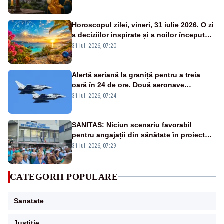
Horoscopul zilei, vineri, 31 iulie 2026. O zi
a deciziilor inspirate și a noilor începuturi.
Vezi zodiile vizate
31 iul. 2026, 07:20
Alertă aeriană la graniță pentru a treia
oară în 24 de ore. Două aeronave
Eurofighter britanice au fost ridicate de la
31 iul. 2026, 07:24
sol
SANITAS: Niciun scenariu favorabil
pentru angajații din sănătate în proiectul
Legii salarizării
31 iul. 2026, 07:29
CATEGORII POPULARE
Sanatate
Justitie