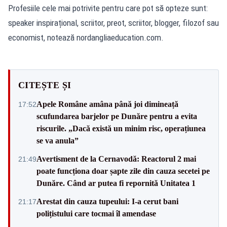
Profesiile cele mai potrivite pentru care pot să opteze sunt:
speaker inspirațional, scriitor, preot, scriitor, blogger, filozof sau
economist, notează nordangliaeducation.com.
CITEȘTE ȘI
Apele Române amâna până joi dimineață
17:52
scufundarea barjelor pe Dunăre pentru a evita
riscurile. „Dacă există un minim risc, operațiunea
se va anula”
Avertisment de la Cernavodă: Reactorul 2 mai
21:49
poate funcționa doar șapte zile din cauza secetei pe
Dunăre. Când ar putea fi repornită Unitatea 1
Arestat din cauza tupeului: I-a cerut bani
21:17
polițistului care tocmai îl amendase