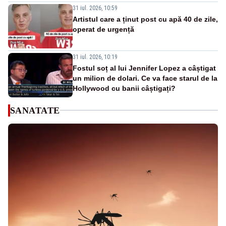
31 iul. 2026, 10:59
Artistul care a ținut post cu apă 40 de zile,
operat de urgență
31 iul. 2026, 10:19
Fostul soț al lui Jennifer Lopez a câștigat
un milion de dolari. Ce va face starul de la
Hollywood cu banii câștigați?
SANATATE