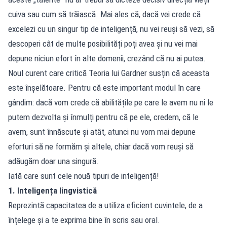
cuiva sau cum să trăiască. Mai ales că, dacă vei crede că
excelezi cu un singur tip de inteligență, nu vei reuși să vezi, să
descoperi cât de multe posibilități poți avea și nu vei mai
depune niciun efort în alte domenii, crezând că nu ai putea.
Noul curent care critică Teoria lui Gardner susțin că aceasta
este înșelătoare. Pentru că este important modul în care
gândim: dacă vom crede că abilitățile pe care le avem nu ni le
putem dezvolta și înmulți pentru că pe ele, credem, că le
avem, sunt înnăscute și atât, atunci nu vom mai depune
eforturi să ne formăm și altele, chiar dacă vom reuși să
adăugăm doar una singură.
Iată care sunt cele nouă tipuri de inteligență!
1. Inteligența lingvistică
Reprezintă capacitatea de a utiliza eficient cuvintele, de a
înțelege și a te exprima bine în scris sau oral.