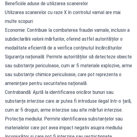
Beneficiile aduse de utilizarea scanerelor
Utilizarea scanerelor cu raze X în controlul vamal are mai
multe scopuri:
Economie: Contribuie la combaterea fraudei vamale, inclusiv a
subdeclarării valorii mărfurilor, oferind astfel autorităților o
modalitate eficientă de a verifica conținutul încărcăturilor.
Siguranța națională: Permite autorităților să detecteze obiecte
sau substanțe periculoase, cum ar fi materiale explozive, arme
sau substanțe chimice periculoase, care pot reprezenta o
amenințare pentru securitatea națională.
Contrabandă: Ajută la identificarea oricăror bunuri sau
substanțe interzise care ar putea fi introduse ilegal într-o țară,
cum ar fi droguri, arme interzise sau alte mărfuri interzise.
Protecția mediului: Permite identificarea substanțelor sau
materialelor care pot avea impact negativ asupra mediului
înconjurător și care pot fi interzise sau restricționate.