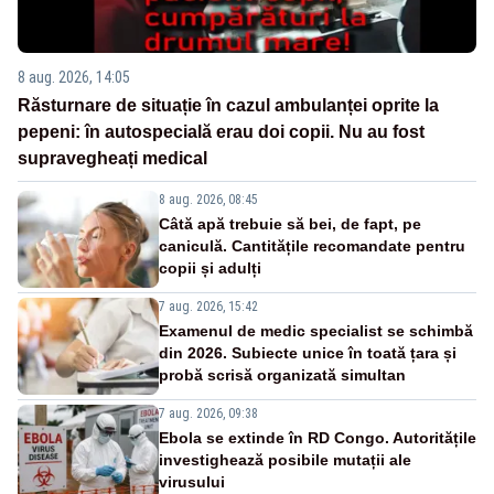
8 aug. 2026, 14:05
Răsturnare de situație în cazul ambulanței oprite la
pepeni: în autospecială erau doi copii. Nu au fost
supravegheați medical
8 aug. 2026, 08:45
Câtă apă trebuie să bei, de fapt, pe
caniculă. Cantitățile recomandate pentru
copii și adulți
7 aug. 2026, 15:42
Examenul de medic specialist se schimbă
din 2026. Subiecte unice în toată țara și
probă scrisă organizată simultan
7 aug. 2026, 09:38
Ebola se extinde în RD Congo. Autoritățile
investighează posibile mutații ale
virusului