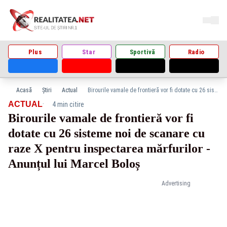
Plus
Star
Sportivă
Radio
Acasă
Știri
Actual
Birourile vamale de frontieră vor fi dotate cu 26 sisteme noi de scanare cu raze X pentru inspectarea mărfurilor - Anunțul lui Marcel Boloș
·
ACTUAL
4 min citire
Birourile vamale de frontieră vor fi
dotate cu 26 sisteme noi de scanare cu
raze X pentru inspectarea mărfurilor -
Anunțul lui Marcel Boloș
Advertising