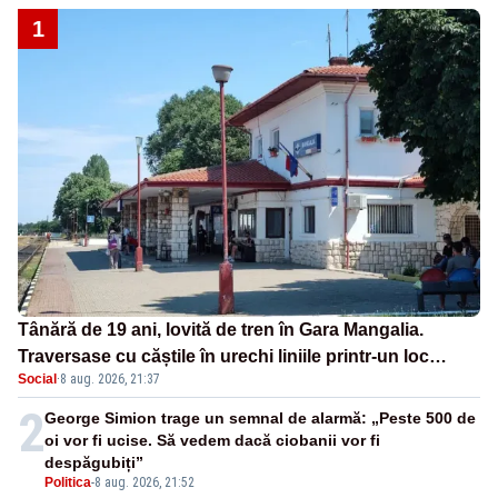
1
Tânără de 19 ani, lovită de tren în Gara Mangalia.
Traversase cu căștile în urechi liniile printr-un loc
Social
·
8 aug. 2026, 21:37
nepermis
2
George Simion trage un semnal de alarmă: „Peste 500 de
oi vor fi ucise. Să vedem dacă ciobanii vor fi
despăgubiți”
Politica
-
8 aug. 2026, 21:52