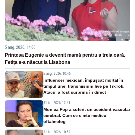
5 aug. 2026, 14:06
Prințesa Eugenie a devenit mamă pentru a treia oară.
Fetița s-a născut la Lisabona
5 aug. 2026, 10:46
Influencer mexican, împușcat mortal în
timpul unei transmisiuni live pe TikTok.
Atacul a fost surprins în direct
31 iul. 2026, 13:41
Monica Pop a suferit un accident vascular
cerebral. Cum se simte medicul
oftalmolog
31 iul. 2026, 10:59