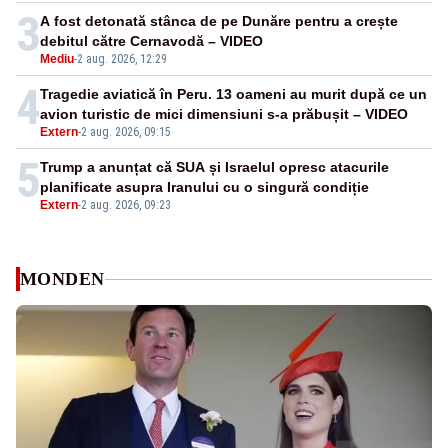
3
A fost detonată stânca de pe Dunăre pentru a crește
debitul către Cernavodă – VIDEO
Mediu
-
2 aug. 2026, 12:29
4
Tragedie aviatică în Peru. 13 oameni au murit după ce un
avion turistic de mici dimensiuni s-a prăbușit – VIDEO
Extern
-
2 aug. 2026, 09:15
5
Trump a anunțat că SUA și Israelul opresc atacurile
planificate asupra Iranului cu o singură condiție
Extern
-
2 aug. 2026, 09:23
MONDEN