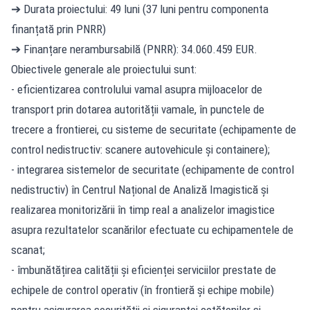
➔ Durata proiectului: 49 luni (37 luni pentru componenta
finanțată prin PNRR)
➔ Finanțare nerambursabilă (PNRR): 34.060.459 EUR.
Obiectivele generale ale proiectului sunt:
- eficientizarea controlului vamal asupra mijloacelor de
transport prin dotarea autorității vamale, în punctele de
trecere a frontierei, cu sisteme de securitate (echipamente de
control nedistructiv: scanere autovehicule și containere);
- integrarea sistemelor de securitate (echipamente de control
nedistructiv) în Centrul Național de Analiză Imagistică și
realizarea monitorizării în timp real a analizelor imagistice
asupra rezultatelor scanărilor efectuate cu echipamentele de
scanat;
- îmbunătățirea calității și eficienței serviciilor prestate de
echipele de control operativ (în frontieră și echipe mobile)
pentru asigurarea securității și siguranței cetățenilor și