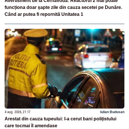
Avertisment de la Cernavodă: Reactorul 2 mai poate
funcționa doar șapte zile din cauza secetei pe Dunăre.
Când ar putea fi repornită Unitatea 1
4 aug. 2026, 21:17
Iulian Budusan
Arestat din cauza tupeului: I-a cerut bani polițistului
care tocmai îl amendase