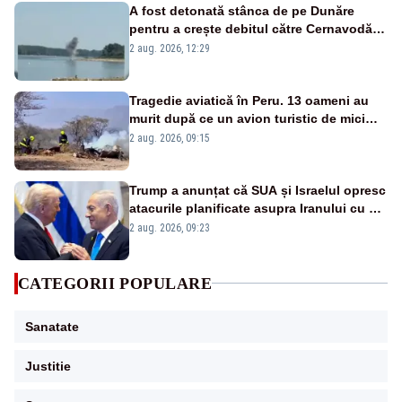
A fost detonată stânca de pe Dunăre
pentru a crește debitul către Cernavodă –
VIDEO
2 aug. 2026, 12:29
Tragedie aviatică în Peru. 13 oameni au
murit după ce un avion turistic de mici
dimensiuni s-a prăbușit – VIDEO
2 aug. 2026, 09:15
Trump a anunțat că SUA și Israelul opresc
atacurile planificate asupra Iranului cu o
singură condiție
2 aug. 2026, 09:23
CATEGORII POPULARE
Sanatate
Justitie