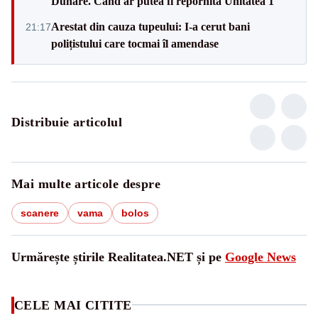
Dunăre. Când ar putea fi repornită Unitatea 1
Arestat din cauza tupeului: I-a cerut bani
21:17
polițistului care tocmai îl amendase
Distribuie articolul
Mai multe articole despre
scanere
vama
bolos
Urmărește știrile Realitatea.NET și pe
Google News
CELE MAI CITITE