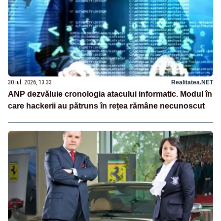
30 iul. 2026, 13:33
Realitatea.NET
ANP dezvăluie cronologia atacului informatic. Modul în
care hackerii au pătruns în rețea rămâne necunoscut