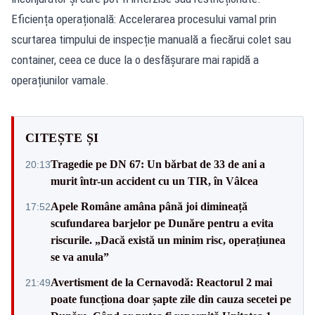
Eficiența operațională: Accelerarea procesului vamal prin
scurtarea timpului de inspecție manuală a fiecărui colet sau
container, ceea ce duce la o desfășurare mai rapidă a
operațiunilor vamale.
CITEȘTE ȘI
Tragedie pe DN 67: Un bărbat de 33 de ani a
20:13
murit într-un accident cu un TIR, în Vâlcea
Apele Române amâna până joi dimineață
17:52
scufundarea barjelor pe Dunăre pentru a evita
riscurile. „Dacă există un minim risc, operațiunea
se va anula”
Avertisment de la Cernavodă: Reactorul 2 mai
21:49
poate funcționa doar șapte zile din cauza secetei pe