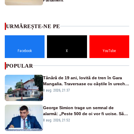
URMĂREȘTE-NE PE
Facebook
X
YouTube
POPULAR
Tânără de 19 ani, lovită de tren în Gara
Mangalia. Traversase cu căștile în urechi
liniile printr-un loc nepermis
8 aug. 2026, 21:37
George Simion trage un semnal de
alarmă: „Peste 500 de oi vor fi ucise. Să
vedem dacă ciobanii vor fi despăgubiți”
8 aug. 2026, 21:52