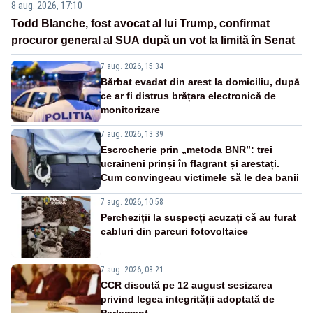
8 aug. 2026, 17:10
Todd Blanche, fost avocat al lui Trump, confirmat
procuror general al SUA după un vot la limită în Senat
7 aug. 2026, 15:34
Bărbat evadat din arest la domiciliu, după
ce ar fi distrus brățara electronică de
monitorizare
7 aug. 2026, 13:39
Escrocherie prin „metoda BNR”: trei
ucraineni prinși în flagrant și arestați.
Cum convingeau victimele să le dea banii
7 aug. 2026, 10:58
Percheziții la suspecți acuzați că au furat
cabluri din parcuri fotovoltaice
7 aug. 2026, 08:21
CCR discută pe 12 august sesizarea
privind legea integrității adoptată de
Parlament