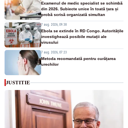
Examenul de medic specialist se schimbă
din 2026. Subiecte unice în toată țara și
probă scrisă organizată simultan
7 aug. 2026, 09:38
Ebola se extinde în RD Congo. Autoritățile
investighează posibile mutații ale
virusului
7 aug. 2026, 07:23
Metoda recomandată pentru curățarea
urechilor
JUSTITIE