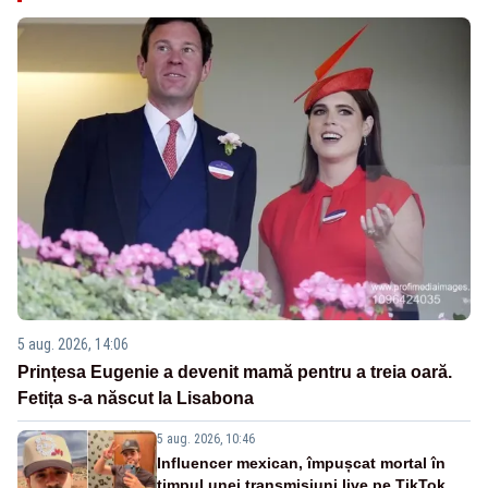
5 aug. 2026, 14:06
Prințesa Eugenie a devenit mamă pentru a treia oară.
Fetița s-a născut la Lisabona
5 aug. 2026, 10:46
Influencer mexican, împușcat mortal în
timpul unei transmisiuni live pe TikTok.