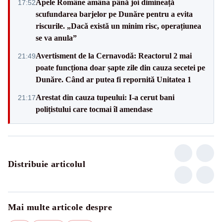
Apele Române amâna până joi dimineață
17:52
scufundarea barjelor pe Dunăre pentru a evita
riscurile. „Dacă există un minim risc, operațiunea
se va anula”
Avertisment de la Cernavodă: Reactorul 2 mai
21:49
poate funcționa doar șapte zile din cauza secetei pe
Dunăre. Când ar putea fi repornită Unitatea 1
Arestat din cauza tupeului: I-a cerut bani
21:17
polițistului care tocmai îl amendase
Distribuie articolul
Mai multe articole despre