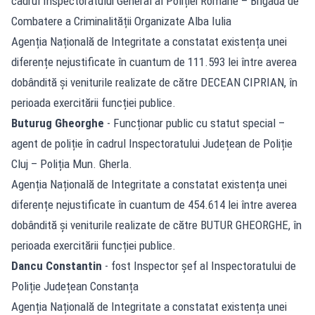
cadrul Inspectoratului General al Poliției Române – Brigada de
Combatere a Criminalității Organizate Alba Iulia
Agenția Națională de Integritate a constatat existența unei
diferențe nejustificate în cuantum de 111.593 lei între averea
dobândită și veniturile realizate de către DECEAN CIPRIAN, în
perioada exercitării funcției publice.
Buturug Gheorghe
- Funcționar public cu statut special –
agent de poliție în cadrul Inspectoratului Județean de Poliție
Cluj – Poliția Mun. Gherla.
Agenția Națională de Integritate a constatat existența unei
diferențe nejustificate în cuantum de 454.614 lei între averea
dobândită și veniturile realizate de către BUTUR GHEORGHE, în
perioada exercitării funcției publice.
Dancu Constantin
- fost Inspector șef al Inspectoratului de
Poliție Județean Constanța
Agenția Națională de Integritate a constatat existența unei