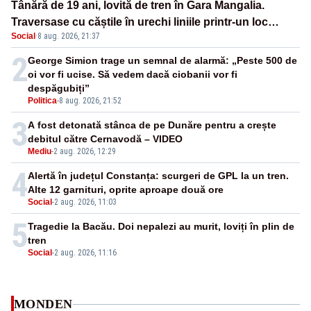
Tânără de 19 ani, lovită de tren în Gara Mangalia.
Traversase cu căștile în urechi liniile printr-un loc
Social
·
8 aug. 2026, 21:37
nepermis
2
George Simion trage un semnal de alarmă: „Peste 500 de
oi vor fi ucise. Să vedem dacă ciobanii vor fi
despăgubiți”
Politica
-
8 aug. 2026, 21:52
3
A fost detonată stânca de pe Dunăre pentru a crește
debitul către Cernavodă – VIDEO
Mediu
-
2 aug. 2026, 12:29
4
Alertă în județul Constanța: scurgeri de GPL la un tren.
Alte 12 garnituri, oprite aproape două ore
Social
-
2 aug. 2026, 11:03
5
Tragedie la Bacău. Doi nepalezi au murit, loviți în plin de
tren
Social
-
2 aug. 2026, 11:16
MONDEN