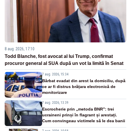
8 aug. 2026, 17:10
Todd Blanche, fost avocat al lui Trump, confirmat
procuror general al SUA după un vot la limită în Senat
7 aug. 2026, 15:34
Bărbat evadat din arest la domiciliu, după
ce ar fi distrus brățara electronică de
monitorizare
7 aug. 2026, 13:39
Escrocherie prin „metoda BNR”: trei
ucraineni prinși în flagrant și arestați.
Cum convingeau victimele să le dea banii
7 aug. 2026, 10:58