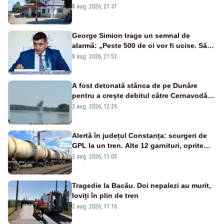
liniile printr-un loc nepermis
8 aug. 2026, 21:37
George Simion trage un semnal de
alarmă: „Peste 500 de oi vor fi ucise. Să
vedem dacă ciobanii vor fi despăgubiți”
8 aug. 2026, 21:52
A fost detonată stânca de pe Dunăre
pentru a crește debitul către Cernavodă –
VIDEO
2 aug. 2026, 12:29
Alertă în județul Constanța: scurgeri de
GPL la un tren. Alte 12 garnituri, oprite
aproape două ore
2 aug. 2026, 11:03
Tragedie la Bacău. Doi nepalezi au murit,
loviți în plin de tren
2 aug. 2026, 11:16