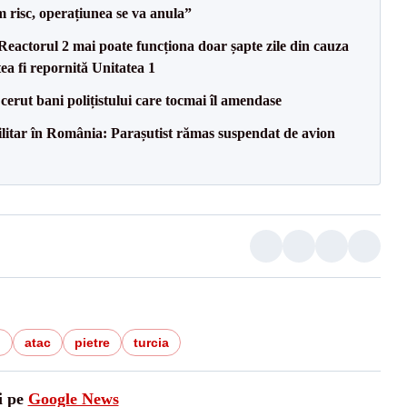
m risc, operațiunea se va anula”
eactorul 2 mai poate funcționa doar șapte zile din cauza
ea fi repornită Unitatea 1
 cerut bani polițistului care tocmai îl amendase
militar în România: Parașutist rămas suspendat de avion
l
atac
pietre
turcia
i pe
Google News