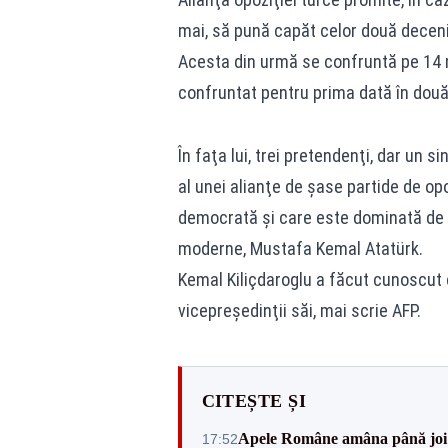
mai, să pună capăt celor două deceni
Acesta din urmă se confruntă pe 14 ma
confruntat pentru prima dată în douăze
În faţa lui, trei pretendenţi, dar un s
al unei alianţe de şase partide de op
democrată şi care este dominată de 
moderne, Mustafa Kemal Atatürk.
Kemal Kiliçdaroglu a făcut cunoscut c
vicepreşedinţii săi, mai scrie AFP.
CITEȘTE ȘI
Apele Române amâna până joi d
17:52