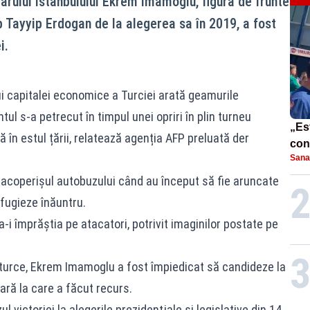
rului Istanbulului Ekrem Imamoglu, figură de frunte
p Tayyip Erdogan de la alegerea sa în 2019, a fost
i.
ui capitalei economice a Turciei arată geamurile
tul s-a petrecut în timpul unei opriri în plin turneu
„Est
ă în estul țării, relatează agenția AFP preluată der
cont
Sana
mut
e acoperişul autobuzului când au început să fie aruncate
efugieze înăuntru.
a-i împrăştia pe atacatori, potrivit imaginilor postate pe
 turce, Ekrem Imamoglu a fost împiedicat să candideze la
ară la care a făcut recurs.
ul victoriei la alegerile prezidenţiale şi legislative din 14