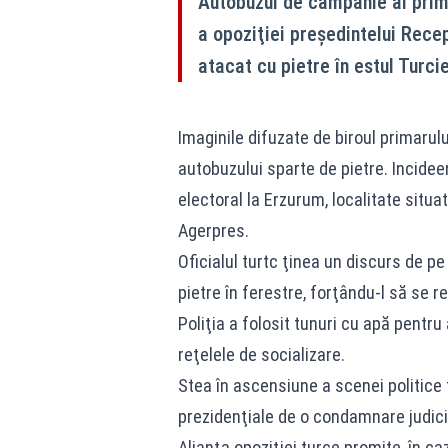
Autobuzul de campanie al prima
a opoziţiei preşedintelui Rece
atacat cu pietre în estul Turcie
Imaginile difuzate de biroul primarul
autobuzului sparte de pietre. Incideen
electoral la Erzurum, localitate situat
Agerpres.
Oficialul turtc ţinea un discurs de p
pietre în ferestre, forţându-l să se r
Poliţia a folosit tunuri cu apă pentru 
reţelele de socializare.
Stea în ascensiune a scenei politice
prezidenţiale de o condamnare judici
Alianţa opoziţiei turce promite, în caz