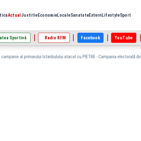
tica
Actual
Justitie
Economie
Locale
Sanatate
Extern
Lifestyle
Sport
atea Sportivă
Radio RFM
Facebook
YouTube
 campanie al primarului Istanbulului atacat cu PIETRE - Campania electorală di