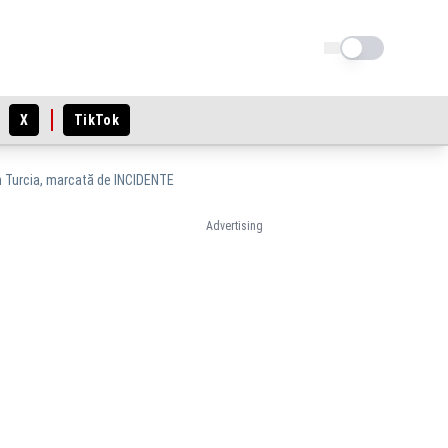
Schimba tema
X
TikTok
n Turcia, marcată de INCIDENTE
Advertising