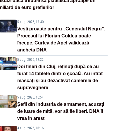
astăzi dacă trebuie să plătească aproape un
miliard de euro grefierilor
5 aug. 2026, 18:40
Vești proaste pentru „Generalul Negru”.
Procesul lui Florian Coldea poate
începe. Curtea de Apel validează
ancheta DNA
5 aug. 2026, 12:32
Doi tineri din Cluj, reținuți după ce au
furat 14 tablete dintr-o școală. Au intrat
mascați și au dezactivat camerele de
supraveghere
5 aug. 2026, 10:54
Șefii din industria de armament, acuzați
de luare de mită, vor să fie liberi. DNA îi
vrea în arest
4 aug. 2026, 15:16