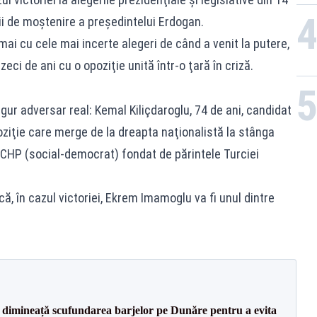
i de moştenire a preşedintelui Erdogan.
i cu cele mai incerte alegeri de când a venit la putere,
ci de ani cu o opoziţie unită într-o ţară în criză.
ingur adversar real: Kemal Kiliçdaroglu, 74 de ani, candidat
oziţie care merge de la dreapta naţionalistă la stânga
CHP (social-democrat) fondat de părintele Turciei
ă, în cazul victoriei, Ekrem Imamoglu va fi unul dintre
imineață scufundarea barjelor pe Dunăre pentru a evita