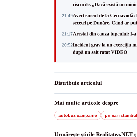
riscurile. „Dacă există un mini
Avertisment de la Cernavodă: R
21:49
secetei pe Dunăre. Când ar put
Arestat din cauza tupeului: I-a
21:17
Incident grav la un exercițiu 
20:52
după un salt ratat VIDEO
Distribuie articolul
Mai multe articole despre
autobuz campanie
primar istambu
Urmărește știrile Realitatea.NET ș