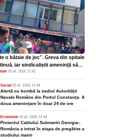
e o bătaie de joc”. Greva din spitale
inuă, iar sindicaliștii amenință să
tate
·
30 iul. 2026, 12:42
e protestele în stradă
2
Social
-
30 iul. 2026, 12:44
Alertă cu bombă la sediul Autorității
Navale Române din Portul Constanța. A
doua amenințare în doar 24 de ore
3
Economie
-
30 iul. 2026, 12:44
Proiectul Cablului Submarin Georgia–
România a intrat în etapa de pregătire a
studiului marin