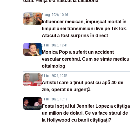
oară. Fetița s-a născut la Lisabona
5 aug. 2026, 10:46
Influencer mexican, împușcat mortal în
timpul unei transmisiuni live pe TikTok.
Atacul a fost surprins în direct
31 iul. 2026, 13:41
Monica Pop a suferit un accident
vascular cerebral. Cum se simte medicu
oftalmolog
31 iul. 2026, 10:59
Artistul care a ținut post cu apă 40 de
zile, operat de urgență
31 iul. 2026, 10:19
Fostul soț al lui Jennifer Lopez a câștiga
un milion de dolari. Ce va face starul de
la Hollywood cu banii câștigați?