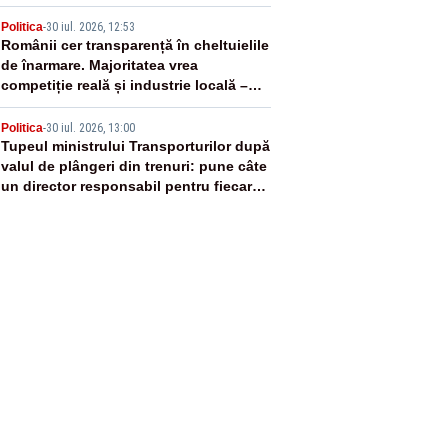
4
Politica
-
30 iul. 2026, 12:53
Românii cer transparență în cheltuielile
de înarmare. Majoritatea vrea
competiție reală și industrie locală –
SONDAJ
5
Politica
-
30 iul. 2026, 13:00
Tupeul ministrului Transporturilor după
valul de plângeri din trenuri: pune câte
un director responsabil pentru fiecare
dintre cele 1.265 de garnituri