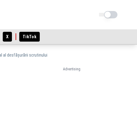
Schimba tema
X
TikTok
l al desfășurării scrutinului
Advertising