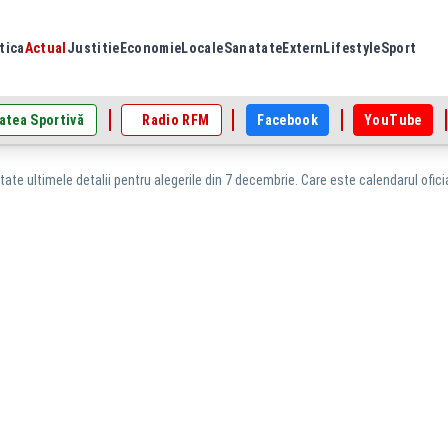
tica
Actual
Justitie
Economie
Locale
Sanatate
Extern
Lifestyle
Sport
atea Sportivă
Radio RFM
Facebook
YouTube
ate ultimele detalii pentru alegerile din 7 decembrie. Care este calendarul oficia