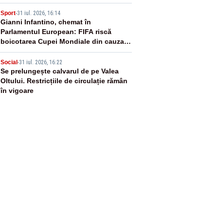
4
Sport
-
31 iul. 2026, 16:14
Gianni Infantino, chemat în
Parlamentul European: FIFA riscă
boicotarea Cupei Mondiale din cauza
planului cu investitori privați
5
Social
-
31 iul. 2026, 16:22
Se prelungește calvarul de pe Valea
Oltului. Restricțiile de circulație rămân
în vigoare