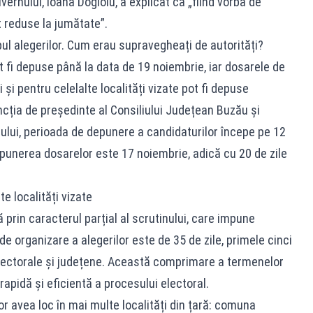
ernului, Ioana Dogioiu, a explicat că „fiind vorba de
t reduse la jumătate”.
pul alegerilor. Cum erau supravegheați de autorități?
ot fi depuse până la data de 19 noiembrie, iar dosarele de
și pentru celelalte localități vizate pot fi depuse
cția de președinte al Consiliului Județean Buzău și
ului, perioada de depunere a candidaturilor începe pe 12
punerea dosarelor este 17 noiembrie, adică cu 20 de zile
e localități vizate
prin caracterul parțial al scrutinului, care impune
e organizare a alegerilor este de 35 de zile, primele cinci
r electorale și județene. Această comprimare a termenelor
apidă și eficientă a procesului electoral.
or avea loc în mai multe localități din țară: comuna