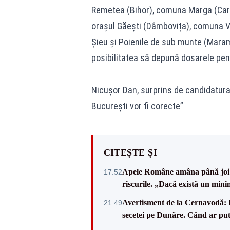
Remetea (Bihor), comuna Marga (Car
orașul Găești (Dâmbovița), comuna Va
Șieu și Poienile de sub munte (Maram
posibilitatea să depună dosarele pen
Nicușor Dan, surprins de candidatura
București vor fi corecte”
CITEȘTE ȘI
Apele Române amâna până joi d
17:52
riscurile. „Dacă există un mini
Avertisment de la Cernavodă: R
21:49
secetei pe Dunăre. Când ar put