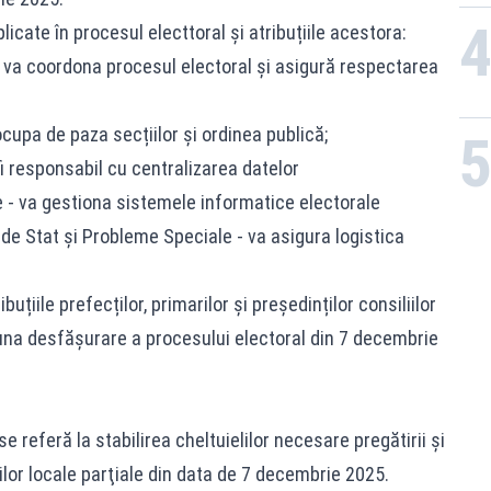
licate în procesul electtoral și atribuțiile acestora:
 va coordona procesul electoral și asigură respectarea
ocupa de paza secțiilor și ordinea publică;
 fi responsabil cu centralizarea datelor
e - va gestiona sistemele informatice electorale
de Stat și Probleme Speciale - va asigura logistica
uțiile prefecților, primarilor și președinților consiliilor
una desfășurare a procesului electoral din 7 decembrie
referă la stabilirea cheltuielilor necesare pregătirii şi
ilor locale parţiale din data de 7 decembrie 2025.