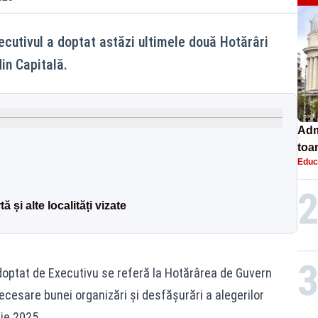
ecutivul a doptat astăzi ultimele două Hotărâri
in Capitală.
Adm
toa
Educ
lice
și alte localități vizate
doptat de Executivu se referă la Hotărârea de Guvern
necesare bunei organizări și desfășurări a alegerilor
ie 2025.