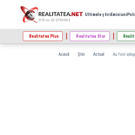
Ultimele știri
Emisiuni
Poli
Realitatea Plus
Realitatea Star
Realit
Acasă
Știri
Actual
Au fost adopt