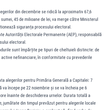
legerilor din decembrie se ridică la aproximativ 67,6
 sumei, 45 de milioane de lei, va merge către Ministerul
stionează siguranța procesului electoral.
cate Autorității Electorale Permanente (AEP), responsabilă
ului electoral.
rile sunt împărțite pe tipuri de cheltuieli distincte: de
i active nefinanciare, în conformitate cu prevederile
ata alegerilor pentru Primăria Generală a Capitalei: 7
 va începe pe 22 noiembrie și se va încheia pe 6
 ore înainte de deschiderea urnelor. Durata totală a
, jumătate din timpul prevăzut pentru alegerile locale