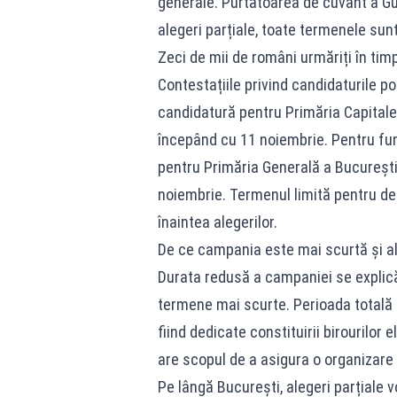
generale. Purtătoarea de cuvânt a Guv
alegeri parțiale, toate termenele sun
Zeci de mii de români urmăriți în tim
Contestațiile privind candidaturile p
candidatură pentru Primăria Capitalei 
începând cu 11 noiembrie. Pentru fun
pentru Primăria Generală a București
noiembrie. Termenul limită pentru de
înaintea alegerilor.
De ce campania este mai scurtă și alt
Durata redusă a campaniei se explică 
termene mai scurte. Perioada totală d
fiind dedicate constituirii birourilo
are scopul de a asigura o organizare r
Pe lângă București, alegeri parțiale v