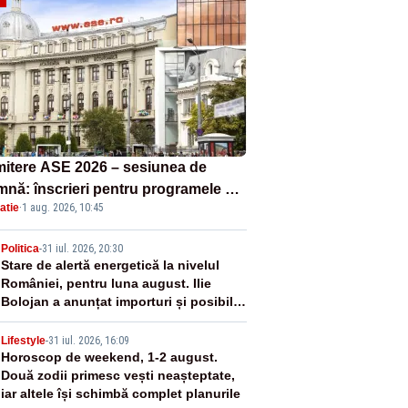
itere ASE 2026 – sesiunea de
mnă: înscrieri pentru programele de
atie
·
1 aug. 2026, 10:45
nță, masterat și doctorat
2
Politica
-
31 iul. 2026, 20:30
Stare de alertă energetică la nivelul
României, pentru luna august. Ilie
Bolojan a anunțat importuri și posibile
restricții – VIDEO
3
Lifestyle
-
31 iul. 2026, 16:09
Horoscop de weekend, 1-2 august.
Două zodii primesc vești neașteptate,
iar altele își schimbă complet planurile