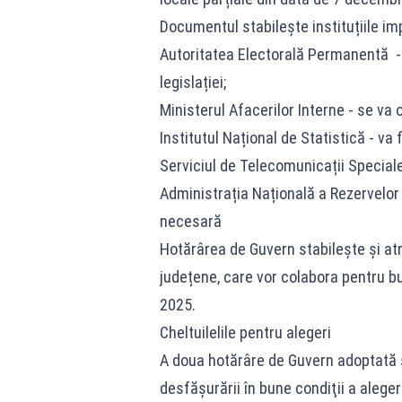
Documentul stabilește instituțiile imp
Autoritatea Electorală Permanentă -
legislației;
Ministerul Afacerilor Interne - se va 
Institutul Național de Statistică - va
Serviciul de Telecomunicații Special
Administrația Națională a Rezervelor 
necesară
Hotărârea de Guvern stabilește și atrib
județene, care vor colabora pentru b
2025.
Cheltuilelile pentru alegeri
A doua hotărâre de Guvern adoptată se 
desfăşurării în bune condiţii a aleger