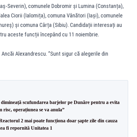
aș-Severin), comunele Dobromir și Lumina (Constanța),
lea Ciorii (Ialomița), comuna Vânători (Iași), comunele
ureș) și comuna Cârța (Sibiu). Candidații interesați au
tru aceste funcții începând cu 11 noiembrie.
 Ancăi Alexandrescu. ”Sunt sigur că alegerile din
imineață scufundarea barjelor pe Dunăre pentru a evita
m risc, operațiunea se va anula”
eactorul 2 mai poate funcționa doar șapte zile din cauza
ea fi repornită Unitatea 1