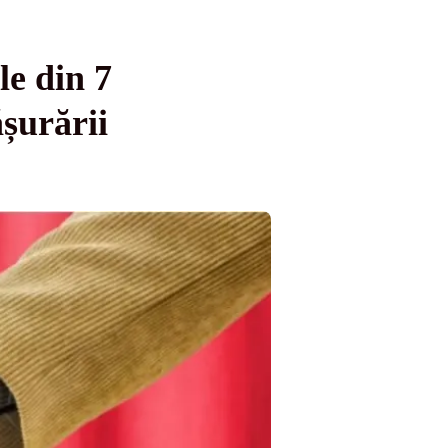
le din 7
ășurării