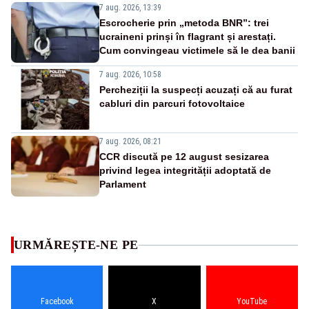
7 aug. 2026, 13:39
Escrocherie prin „metoda BNR”: trei
ucraineni prinși în flagrant și arestați.
Cum convingeau victimele să le dea banii
7 aug. 2026, 10:58
Percheziții la suspecți acuzați că au furat
cabluri din parcuri fotovoltaice
7 aug. 2026, 08:21
CCR discută pe 12 august sesizarea
privind legea integrității adoptată de
Parlament
URMĂREȘTE-NE PE
Facebook
X
YouTube