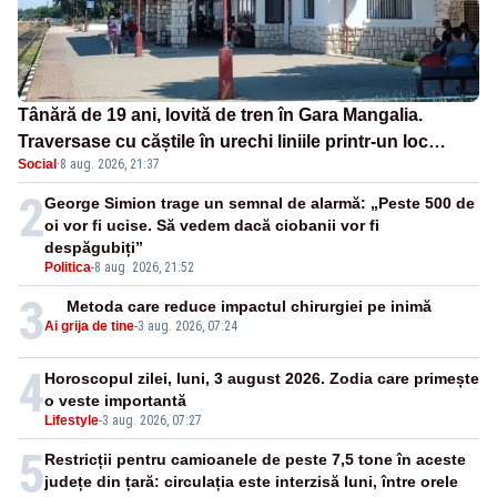
Tânără de 19 ani, lovită de tren în Gara Mangalia.
Traversase cu căștile în urechi liniile printr-un loc
Social
·
8 aug. 2026, 21:37
nepermis
2
George Simion trage un semnal de alarmă: „Peste 500 de
oi vor fi ucise. Să vedem dacă ciobanii vor fi
despăgubiți”
Politica
-
8 aug. 2026, 21:52
3
Metoda care reduce impactul chirurgiei pe inimă
Ai grija de tine
-
3 aug. 2026, 07:24
4
Horoscopul zilei, luni, 3 august 2026. Zodia care primește
o veste importantă
Lifestyle
-
3 aug. 2026, 07:27
5
Restricții pentru camioanele de peste 7,5 tone în aceste
județe din țară: circulația este interzisă luni, între orele