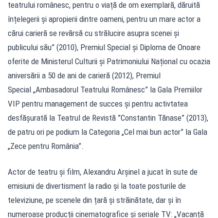
teatrului românesc, pentru o viață de om exemplară, dăruită
înțelegerii și apropierii dintre oameni, pentru un mare actor a
cărui carieră se revărsă cu strălucire asupra scenei și
publicului său” (2010), Premiul Special și Diploma de Onoare
oferite de Ministerul Culturii și Patrimoniului Național cu ocazia
aniversării a 50 de ani de carieră (2012), Premiul
Special „Ambasadorul Teatrului Românesc” la Gala Premiilor
VIP pentru management de succes și pentru activtatea
desfășurată la Teatrul de Revistă ”Constantin Tănase” (2013),
de patru ori pe podium la Categoria „Cel mai bun actor” la Gala
„Zece pentru România”.
Actor de teatru și film, Alexandru Arșinel a jucat în sute de
emisiuni de divertisment la radio și la toate posturile de
televiziune, pe scenele din țară și străinătate, dar și în
numeroase producții cinematografice și seriale TV: „Vacanță