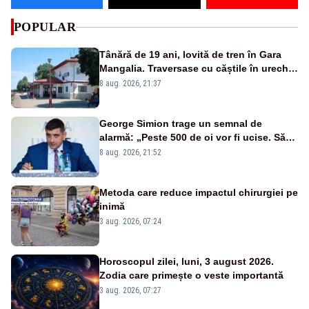
POPULAR
Tânără de 19 ani, lovită de tren în Gara
Mangalia. Traversase cu căștile în urechi
liniile printr-un loc nepermis
8 aug. 2026, 21:37
George Simion trage un semnal de
alarmă: „Peste 500 de oi vor fi ucise. Să
vedem dacă ciobanii vor fi despăgubiți”
8 aug. 2026, 21:52
Metoda care reduce impactul chirurgiei pe
inimă
3 aug. 2026, 07:24
Horoscopul zilei, luni, 3 august 2026.
Zodia care primește o veste importantă
3 aug. 2026, 07:27