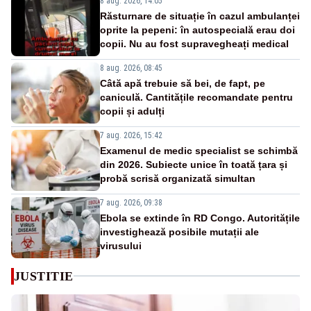
8 aug. 2026, 14:05
Răsturnare de situație în cazul ambulanței
oprite la pepeni: în autospecială erau doi
copii. Nu au fost supravegheați medical
8 aug. 2026, 08:45
Câtă apă trebuie să bei, de fapt, pe
caniculă. Cantitățile recomandate pentru
copii și adulți
7 aug. 2026, 15:42
Examenul de medic specialist se schimbă
din 2026. Subiecte unice în toată țara și
probă scrisă organizată simultan
7 aug. 2026, 09:38
Ebola se extinde în RD Congo. Autoritățile
investighează posibile mutații ale
virusului
JUSTITIE