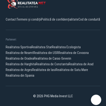
Contact
Termeni și condiții
Politică de confidențialitate
Cod de conduită
Parteneri:
Realitatea Sportiva
Realitatea Star
Realitatea Ecologista
Realitatea de Neamt
Realitatea din USR
Realitatea de Covasna
Realitatea de Oradea
Realitatea de Caras-Severin
Realitatea de Harghita
Realitatea de Constanta
Realitatea de Arad
Realitatea de Arges
Realitatea de Iasi
Realitatea de Satu Mare
Realitatea din Spania
© 2026 PHG Media Invest LLC
Facebook
YouTube
X
TikTok