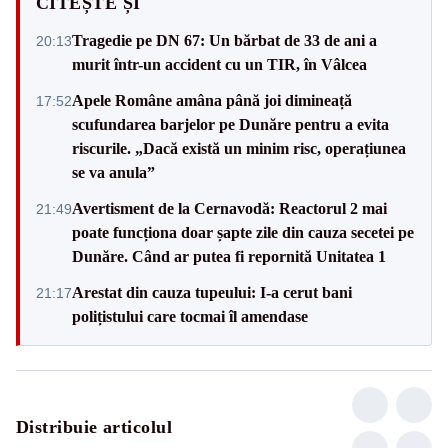
CITEȘTE ȘI
Tragedie pe DN 67: Un bărbat de 33 de ani a
20:13
murit într-un accident cu un TIR, în Vâlcea
Apele Române amâna până joi dimineață
17:52
scufundarea barjelor pe Dunăre pentru a evita
riscurile. „Dacă există un minim risc, operațiunea
se va anula”
Avertisment de la Cernavodă: Reactorul 2 mai
21:49
poate funcționa doar șapte zile din cauza secetei pe
Dunăre. Când ar putea fi repornită Unitatea 1
Arestat din cauza tupeului: I-a cerut bani
21:17
polițistului care tocmai îl amendase
Distribuie articolul