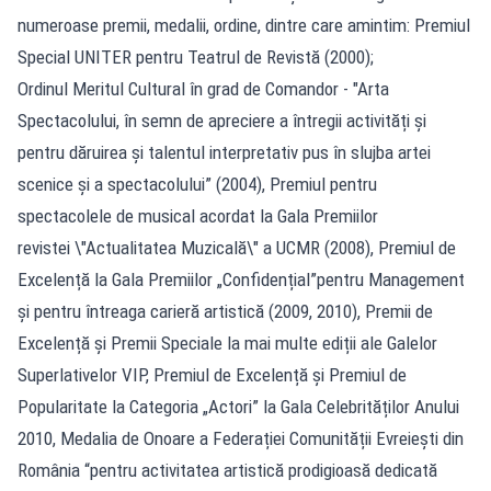
numeroase premii, medalii, ordine, dintre care amintim: Premiul
Special UNITER pentru Teatrul de Revistă (2000);
Ordinul Meritul Cultural în grad de Comandor - "Arta
Spectacolului, în semn de apreciere a întregii activități și
pentru dăruirea și talentul interpretativ pus în slujba artei
scenice și a spectacolului” (2004), Premiul pentru
spectacolele de musical acordat la Gala Premiilor
revistei \"Actualitatea Muzicală\" a UCMR (2008), Premiul de
Excelență la Gala Premiilor „Confidențial”pentru Management
și pentru întreaga carieră artistică (2009, 2010), Premii de
Excelență și Premii Speciale la mai multe ediții ale Galelor
Superlativelor VIP, Premiul de Excelență și Premiul de
Popularitate la Categoria „Actori” la Gala Celebrităților Anului
2010, Medalia de Onoare a Federației Comunității Evreiești din
România “pentru activitatea artistică prodigioasă dedicată