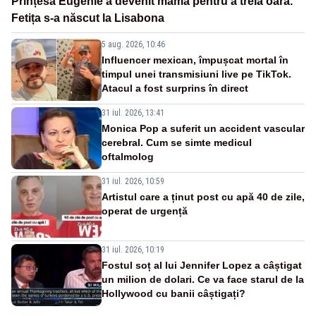
Prințesa Eugenie a devenit mamă pentru a treia oară.
Fetița s-a născut la Lisabona
5 aug. 2026, 10:46
Influencer mexican, împușcat mortal în
timpul unei transmisiuni live pe TikTok.
Atacul a fost surprins în direct
31 iul. 2026, 13:41
Monica Pop a suferit un accident vascular
cerebral. Cum se simte medicul
oftalmolog
31 iul. 2026, 10:59
Artistul care a ținut post cu apă 40 de zile,
operat de urgență
31 iul. 2026, 10:19
Fostul soț al lui Jennifer Lopez a câștigat
un milion de dolari. Ce va face starul de la
Hollywood cu banii câștigați?