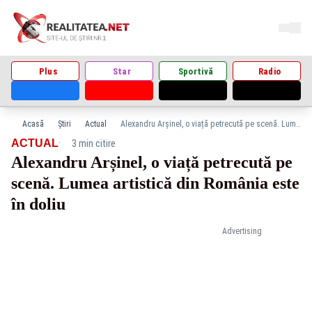
Plus
Star
Sportivă
Radio
Acasă
Știri
Actual
Alexandru Arșinel, o viață petrecută pe scenă. Lumea artistică din România este în doliu
·
ACTUAL
3 min citire
Alexandru Arșinel, o viață petrecută pe
scenă. Lumea artistică din România este
în doliu
Advertising