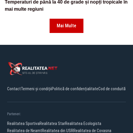
Temperaturi de până la 40 de grade și nopți tropicale în
mai multe regiuni
Mai Multe
Contact
Termeni și condiții
Politică de confidențialitate
Cod de conduită
Parteneri:
Realitatea Sportiva
Realitatea Star
Realitatea Ecologista
Realitatea de Neamt
Realitatea din USR
Realitatea de Covasna