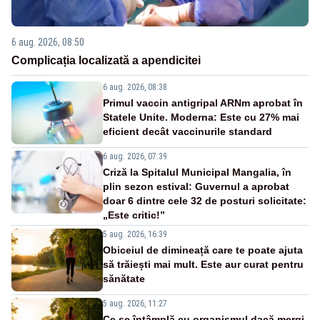
6 aug. 2026, 08:50
Complicația localizată a apendicitei
6 aug. 2026, 08:38
Primul vaccin antigripal ARNm aprobat în
Statele Unite. Moderna: Este cu 27% mai
eficient decât vaccinurile standard
6 aug. 2026, 07:39
Criză la Spitalul Municipal Mangalia, în
plin sezon estival: Guvernul a aprobat
doar 6 dintre cele 32 de posturi solicitate:
„Este critic!”
5 aug. 2026, 16:39
Obiceiul de dimineață care te poate ajuta
să trăiești mai mult. Este aur curat pentru
sănătate
5 aug. 2026, 11:27
Ce se întâmplă cu organismul dacă mergi