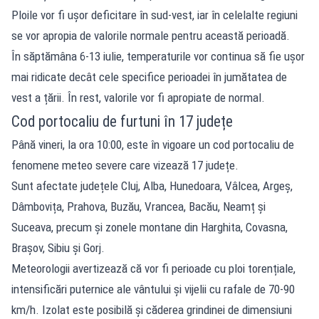
Ploile vor fi ușor deficitare în sud-vest, iar în celelalte regiuni
se vor apropia de valorile normale pentru această perioadă.
În săptămâna 6-13 iulie, temperaturile vor continua să fie ușor
mai ridicate decât cele specifice perioadei în jumătatea de
vest a țării. În rest, valorile vor fi apropiate de normal.
Cod portocaliu de furtuni în 17 județe
Până vineri, la ora 10:00, este în vigoare un cod portocaliu de
fenomene meteo severe care vizează 17 județe.
Sunt afectate județele Cluj, Alba, Hunedoara, Vâlcea, Argeș,
Dâmbovița, Prahova, Buzău, Vrancea, Bacău, Neamț și
Suceava, precum și zonele montane din Harghita, Covasna,
Brașov, Sibiu și Gorj.
Meteorologii avertizează că vor fi perioade cu ploi torențiale,
intensificări puternice ale vântului și vijelii cu rafale de 70-90
km/h. Izolat este posibilă și căderea grindinei de dimensiuni