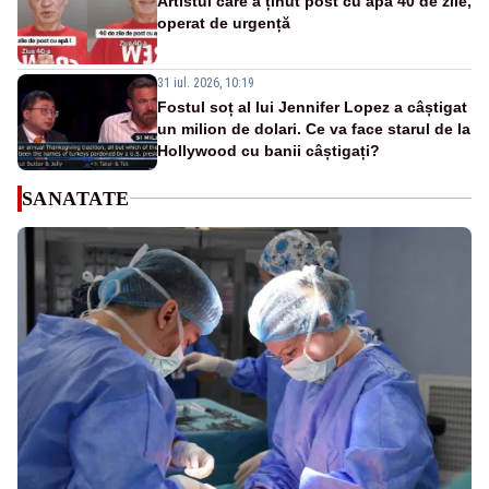
Artistul care a ținut post cu apă 40 de zile,
operat de urgență
31 iul. 2026, 10:19
Fostul soț al lui Jennifer Lopez a câștigat
un milion de dolari. Ce va face starul de la
Hollywood cu banii câștigați?
SANATATE