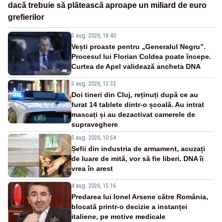
dacă trebuie să plătească aproape un miliard de euro
grefierilor
5 aug. 2026, 18:40
Vești proaste pentru „Generalul Negru”.
Procesul lui Florian Coldea poate începe.
Curtea de Apel validează ancheta DNA
5 aug. 2026, 12:32
Doi tineri din Cluj, reținuți după ce au
furat 14 tablete dintr-o școală. Au intrat
mascați și au dezactivat camerele de
supraveghere
5 aug. 2026, 10:54
Șefii din industria de armament, acuzați
de luare de mită, vor să fie liberi. DNA îi
vrea în arest
4 aug. 2026, 15:16
Predarea lui Ionel Arsene către România,
blocată printr-o decizie a instanței
italiene, pe motive medicale