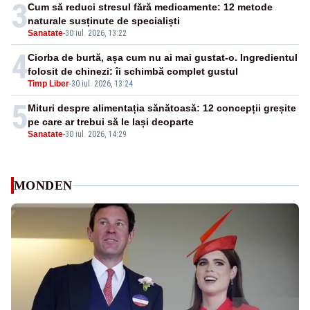
3
Cum să reduci stresul fără medicamente: 12 metode
naturale susținute de specialiști
Sanatate
-
30 iul. 2026, 13:22
4
Ciorba de burtă, așa cum nu ai mai gustat-o. Ingredientul
folosit de chinezi: îi schimbă complet gustul
Timp Liber
-
30 iul. 2026, 13:24
5
Mituri despre alimentația sănătoasă: 12 concepții greșite
pe care ar trebui să le lași deoparte
Sanatate
-
30 iul. 2026, 14:29
MONDEN