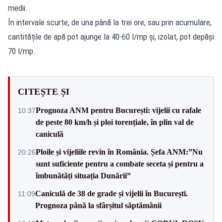
medii.
În intervale scurte, de una până la trei ore, sau prin acumulare,
cantitățile de apă pot ajunge la 40-60 l/mp și, izolat, pot depăși
70 l/mp.
CITEȘTE ȘI
Prognoza ANM pentru București: vijelii cu rafale
10:37
de peste 80 km/h și ploi torențiale, în plin val de
caniculă
Ploile și vijeliile revin în România. Șefa ANM:”Nu
20:26
sunt suficiente pentru a combate seceta și pentru a
îmbunătăți situația Dunării”
Caniculă de 38 de grade și vijelii în București.
11:09
Prognoza până la sfârșitul săptămânii