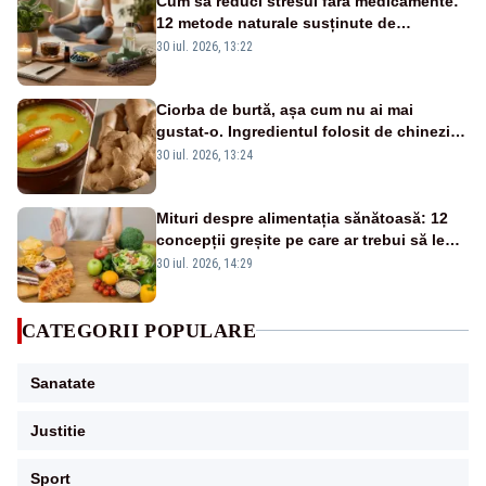
Cum să reduci stresul fără medicamente:
12 metode naturale susținute de
specialiști
30 iul. 2026, 13:22
Ciorba de burtă, așa cum nu ai mai
gustat-o. Ingredientul folosit de chinezi: îi
schimbă complet gustul
30 iul. 2026, 13:24
Mituri despre alimentația sănătoasă: 12
concepții greșite pe care ar trebui să le
lași deoparte
30 iul. 2026, 14:29
CATEGORII POPULARE
Sanatate
Justitie
Sport