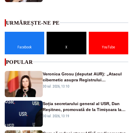
URMĂREȘTE-NE PE
Facebook
X
YouTube
POPULAR
Veronica Grosu (deputat AUR): „Atacul
cibernetic asupra Registrului
Proprietăților transmite un semnal de
30 iul. 2026, 13:10
neîncredere investitorilor”
Soția secretarului general al USR, Dan
Reșitnec, promovată de la Timișoara la
minister: mutarea care aprinde scandalul
30 iul. 2026, 13:19