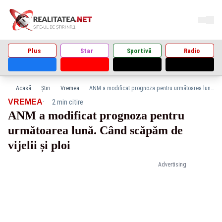
Plus
Star
Sportivă
Radio
Acasă
Știri
Vremea
ANM a modificat prognoza pentru următoarea lună. Când scăpăm de vijelii și ploi
·
VREMEA
2 min citire
ANM a modificat prognoza pentru
următoarea lună. Când scăpăm de
vijelii și ploi
Advertising