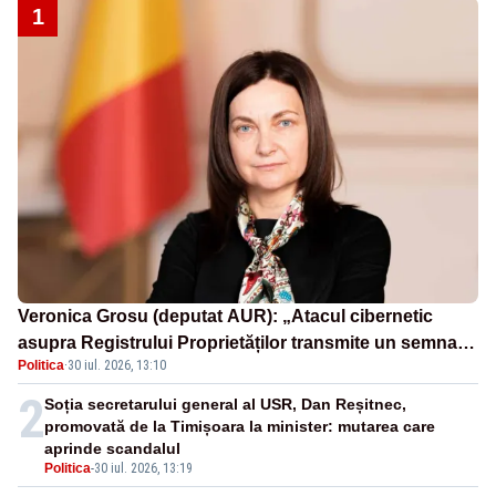
1
Veronica Grosu (deputat AUR): „Atacul cibernetic
asupra Registrului Proprietăților transmite un semnal
Politica
·
30 iul. 2026, 13:10
de neîncredere investitorilor”
2
Soția secretarului general al USR, Dan Reșitnec,
promovată de la Timișoara la minister: mutarea care
aprinde scandalul
Politica
-
30 iul. 2026, 13:19