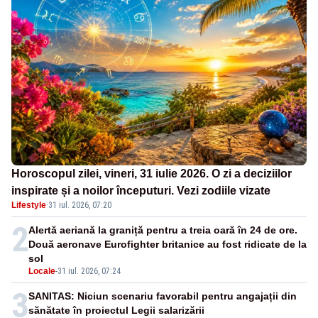
Horoscopul zilei, vineri, 31 iulie 2026. O zi a deciziilor
inspirate și a noilor începuturi. Vezi zodiile vizate
Lifestyle
·
31 iul. 2026, 07:20
2
Alertă aeriană la graniță pentru a treia oară în 24 de ore.
Două aeronave Eurofighter britanice au fost ridicate de la
sol
Locale
-
31 iul. 2026, 07:24
3
SANITAS: Niciun scenariu favorabil pentru angajații din
sănătate în proiectul Legii salarizării