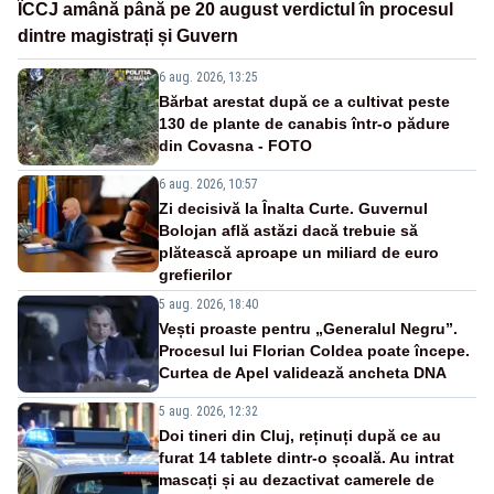
ÎCCJ amână până pe 20 august verdictul în procesul
dintre magistrați și Guvern
6 aug. 2026, 13:25
Bărbat arestat după ce a cultivat peste
130 de plante de canabis într-o pădure
din Covasna - FOTO
6 aug. 2026, 10:57
Zi decisivă la Înalta Curte. Guvernul
Bolojan află astăzi dacă trebuie să
plătească aproape un miliard de euro
grefierilor
5 aug. 2026, 18:40
Vești proaste pentru „Generalul Negru”.
Procesul lui Florian Coldea poate începe.
Curtea de Apel validează ancheta DNA
5 aug. 2026, 12:32
Doi tineri din Cluj, reținuți după ce au
furat 14 tablete dintr-o școală. Au intrat
mascați și au dezactivat camerele de