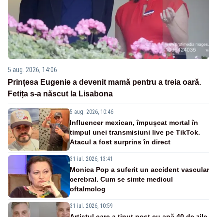
5 aug. 2026, 14:06
Prințesa Eugenie a devenit mamă pentru a treia oară.
Fetița s-a născut la Lisabona
5 aug. 2026, 10:46
Influencer mexican, împușcat mortal în
timpul unei transmisiuni live pe TikTok.
Atacul a fost surprins în direct
31 iul. 2026, 13:41
Monica Pop a suferit un accident vascular
cerebral. Cum se simte medicul
oftalmolog
31 iul. 2026, 10:59
Artistul care a ținut post cu apă 40 de zile,