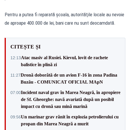
Pentru a putea fi reparată şcoala, autorităţile locale au nevoie
de aproape 400.000 de lei, bani care nu sunt deocamdată.
CITEȘTE ȘI
Atac masiv al Rusiei. Kievul, lovit de rachete
12:13
balistice în plină zi
Dronă doborâtă de un avion F‑16 în zona Padina
11:27
Buzău - COMUNICAT OFICIAL MApN
Incident naval grav în Marea Neagră, în apropiere
07:00
de Sf. Gheorghe: navă avariată după un posibil
impact cu dronă sau mină marină
Un marinar grav rănit în explozia petrolierului cu
09:56
propan din Marea Neagră a murit