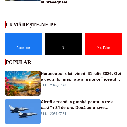
supraveghere
URMĂREȘTE-NE PE
Facebook
X
YouTube
POPULAR
Horoscopul zilei, vineri, 31 iulie 2026. O zi
a deciziilor inspirate și a noilor începuturi.
Vezi zodiile vizate
31 iul. 2026, 07:20
Alertă aeriană la graniță pentru a treia
oară în 24 de ore. Două aeronave
Eurofighter britanice au fost ridicate de la
31 iul. 2026, 07:24
sol