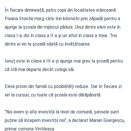
În fiecare dimineaţă, patru copii din localitatea vrânceană
Poiana Stoichii merg câte trei kilometri prin zăpadă pentru a
ajunge la şcoala din mijlocul pădurii. Unul dintre elevi este în
clasa I-a, doi în clasa a II-a şi un altul în clasa a treia. Trei
dintre ei vin la şcoală odată cu învăţătoarea.
Ionuţ este în clasa a III-a şi ajunge mai greu la şcoală pentru
că stă mai departe decât colegii săi.
Elevii provin din familii cu posibilităţi reduse. Dar în fiecare zi
vin la cursuri, cu toate că şcoala este dărăpănată.
"Noi avem şi alte investiţii la nivel de comună, şansele sunt
puţine să începem investiţii noi", a declarat Marian Goergescu,
primar comuna Vintileasa.