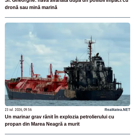
Sf. Gheorghe: navă avariată după un posibil impact cu
dronă sau mină marină
23 iul. 2026, 09:56
Realitatea.NET
Un marinar grav rănit în explozia petrolierului cu
propan din Marea Neagră a murit