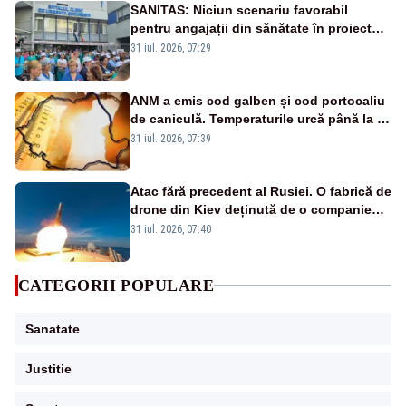
SANITAS: Niciun scenariu favorabil
pentru angajații din sănătate în proiectul
Legii salarizării
31 iul. 2026, 07:29
ANM a emis cod galben și cod portocaliu
de caniculă. Temperaturile urcă până la 38
de grade, iar nopțile devin tropicale
31 iul. 2026, 07:39
Atac fără precedent al Rusiei. O fabrică de
drone din Kiev deținută de o companie
americană, distrusă de o rachetă
31 iul. 2026, 07:40
rusească
CATEGORII POPULARE
Sanatate
Justitie