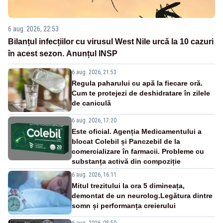
6 aug. 2026, 22:53
Bilanțul infecțiilor cu virusul West Nile urcă la 10 cazuri
în acest sezon. Anunțul INSP
6 aug. 2026, 21:53
Regula paharului cu apă la fiecare oră.
Cum te protejezi de deshidratare în zilele
de caniculă
6 aug. 2026, 17:20
Este oficial. Agenția Medicamentului a
blocat Colebil și Panczebil de la
comercializare în farmacii. Probleme cu
substanța activă din compoziție
6 aug. 2026, 16:11
Mitul trezitului la ora 5 dimineața,
demontat de un neurolog.Legătura dintre
somn și performanța creierului
6 aug. 2026, 08:50