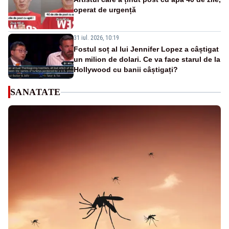
operat de urgență
31 iul. 2026, 10:19
Fostul soț al lui Jennifer Lopez a câștigat
un milion de dolari. Ce va face starul de la
Hollywood cu banii câștigați?
SANATATE