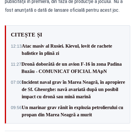
publicităţii în premieră, din faza de producţie a jocului. Nu a
fost anunţată o dată de lansare oficială pentru acest joc.
CITEȘTE ȘI
Atac masiv al Rusiei. Kievul, lovit de rachete
12:13
balistice în plină zi
Dronă doborâtă de un avion F‑16 în zona Padina
11:27
Buzău - COMUNICAT OFICIAL MApN
Incident naval grav în Marea Neagră, în apropiere
07:00
de Sf. Gheorghe: navă avariată după un posibil
impact cu dronă sau mină marină
Un marinar grav rănit în explozia petrolierului cu
09:56
propan din Marea Neagră a murit