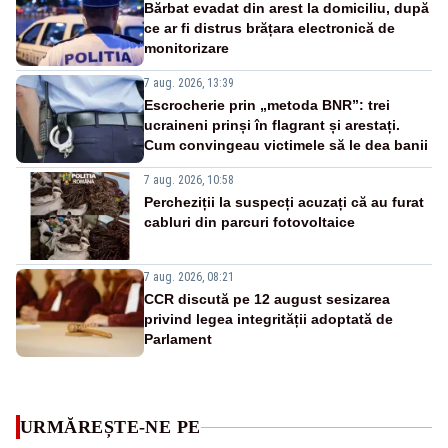
Bărbat evadat din arest la domiciliu, după
ce ar fi distrus brățara electronică de
monitorizare
7 aug. 2026, 13:39
Escrocherie prin „metoda BNR”: trei
ucraineni prinși în flagrant și arestați.
Cum convingeau victimele să le dea banii
7 aug. 2026, 10:58
Percheziții la suspecți acuzați că au furat
cabluri din parcuri fotovoltaice
7 aug. 2026, 08:21
CCR discută pe 12 august sesizarea
privind legea integrității adoptată de
Parlament
URMĂREȘTE-NE PE