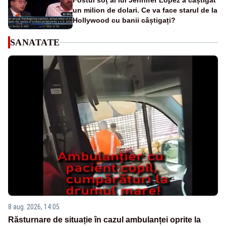
Fostul soț al lui Jennifer Lopez a câștigat
un milion de dolari. Ce va face starul de la
Hollywood cu banii câștigați?
SANATATE
8 aug. 2026, 14:05
Răsturnare de situație în cazul ambulanței oprite la