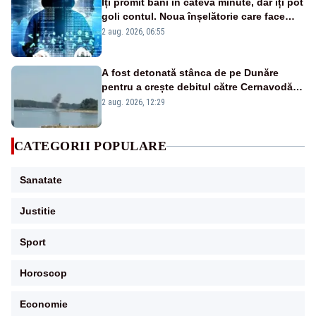
Îți promit bani în câteva minute, dar îți pot
goli contul. Noua înșelătorie care face
victime pe Facebook și WhatsApp
2 aug. 2026, 06:55
A fost detonată stânca de pe Dunăre
pentru a crește debitul către Cernavodă –
VIDEO
2 aug. 2026, 12:29
CATEGORII POPULARE
Sanatate
Justitie
Sport
Horoscop
Economie