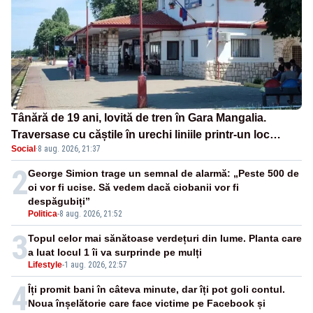
Tânără de 19 ani, lovită de tren în Gara Mangalia.
Traversase cu căștile în urechi liniile printr-un loc
Social
·
8 aug. 2026, 21:37
nepermis
2
George Simion trage un semnal de alarmă: „Peste 500 de
oi vor fi ucise. Să vedem dacă ciobanii vor fi
despăgubiți”
Politica
-
8 aug. 2026, 21:52
3
Topul celor mai sănătoase verdețuri din lume. Planta care
a luat locul 1 îi va surprinde pe mulți
Lifestyle
-
1 aug. 2026, 22:57
4
Îți promit bani în câteva minute, dar îți pot goli contul.
Noua înșelătorie care face victime pe Facebook și