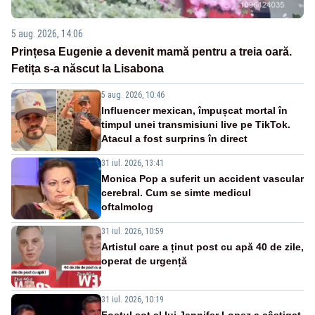
5 aug. 2026, 14:06
Prințesa Eugenie a devenit mamă pentru a treia oară.
Fetița s-a născut la Lisabona
5 aug. 2026, 10:46
Influencer mexican, împușcat mortal în
timpul unei transmisiuni live pe TikTok.
Atacul a fost surprins în direct
31 iul. 2026, 13:41
Monica Pop a suferit un accident vascular
cerebral. Cum se simte medicul
oftalmolog
31 iul. 2026, 10:59
Artistul care a ținut post cu apă 40 de zile,
operat de urgență
31 iul. 2026, 10:19