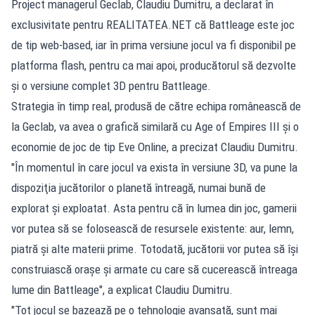
Project managerul Geclab, Claudiu Dumitru, a declarat în
exclusivitate pentru REALITATEA.NET că Battleage este joc
de tip web-based, iar în prima versiune jocul va fi disponibil pe
platforma flash, pentru ca mai apoi, producătorul să dezvolte
şi o versiune complet 3D pentru Battleage.
Strategia în timp real, produsă de către echipa românească de
la Geclab, va avea o grafică similară cu Age of Empires III și o
economie de joc de tip Eve Online, a precizat Claudiu Dumitru.
"În momentul în care jocul va exista în versiune 3D, va pune la
dispoziţia jucătorilor o planetă întreagă, numai bună de
explorat şi exploatat. Asta pentru că în lumea din joc, gamerii
vor putea să se folosească de resursele existente: aur, lemn,
piatră şi alte materii prime. Totodată, jucătorii vor putea să îşi
construiască oraşe şi armate cu care să cucerească întreaga
lume din Battleage", a explicat Claudiu Dumitru.
"Tot jocul se bazează pe o tehnologie avansată, sunt mai