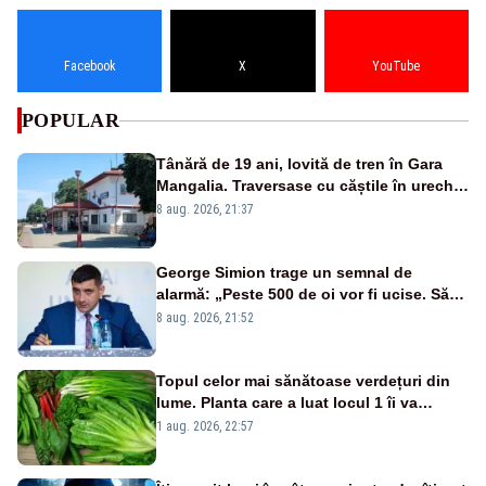
Facebook
X
YouTube
POPULAR
Tânără de 19 ani, lovită de tren în Gara
Mangalia. Traversase cu căștile în urechi
liniile printr-un loc nepermis
8 aug. 2026, 21:37
George Simion trage un semnal de
alarmă: „Peste 500 de oi vor fi ucise. Să
vedem dacă ciobanii vor fi despăgubiți”
8 aug. 2026, 21:52
Topul celor mai sănătoase verdețuri din
lume. Planta care a luat locul 1 îi va
surprinde pe mulți
1 aug. 2026, 22:57