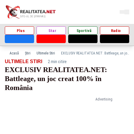
Plus
Star
Sportivă
Radio
Acasă
Știri
Ultimele Stiri
EXCLUSIV REALITATEA.NET: Battleage, un joc creat 100% în România
·
ULTIMELE STIRI
2 min citire
EXCLUSIV REALITATEA.NET:
Battleage, un joc creat 100% în
România
Advertising