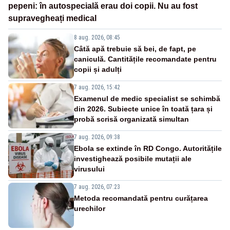
pepeni: în autospecială erau doi copii. Nu au fost
supravegheați medical
8 aug. 2026, 08:45
Câtă apă trebuie să bei, de fapt, pe
caniculă. Cantitățile recomandate pentru
copii și adulți
7 aug. 2026, 15:42
Examenul de medic specialist se schimbă
din 2026. Subiecte unice în toată țara și
probă scrisă organizată simultan
7 aug. 2026, 09:38
Ebola se extinde în RD Congo. Autoritățile
investighează posibile mutații ale
virusului
7 aug. 2026, 07:23
Metoda recomandată pentru curățarea
urechilor