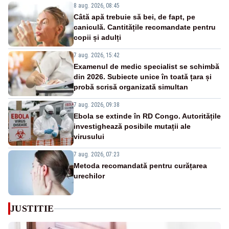
8 aug. 2026, 08:45
Câtă apă trebuie să bei, de fapt, pe
caniculă. Cantitățile recomandate pentru
copii și adulți
7 aug. 2026, 15:42
Examenul de medic specialist se schimbă
din 2026. Subiecte unice în toată țara și
probă scrisă organizată simultan
7 aug. 2026, 09:38
Ebola se extinde în RD Congo. Autoritățile
investighează posibile mutații ale
virusului
7 aug. 2026, 07:23
Metoda recomandată pentru curățarea
urechilor
JUSTITIE