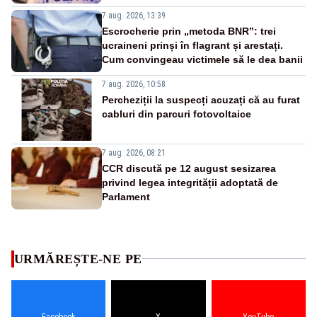
7 aug. 2026, 13:39
Escrocherie prin „metoda BNR”: trei
ucraineni prinși în flagrant și arestați.
Cum convingeau victimele să le dea banii
7 aug. 2026, 10:58
Percheziții la suspecți acuzați că au furat
cabluri din parcuri fotovoltaice
7 aug. 2026, 08:21
CCR discută pe 12 august sesizarea
privind legea integrității adoptată de
Parlament
URMĂREȘTE-NE PE
Facebook
X
YouTube