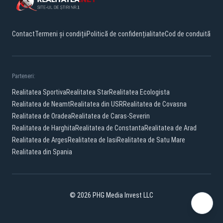
Contact
Termeni și condiții
Politică de confidențialitate
Cod de conduită
Parteneri:
Realitatea Sportiva
Realitatea Star
Realitatea Ecologista
Realitatea de Neamt
Realitatea din USR
Realitatea de Covasna
Realitatea de Oradea
Realitatea de Caras-Severin
Realitatea de Harghita
Realitatea de Constanta
Realitatea de Arad
Realitatea de Arges
Realitatea de Iasi
Realitatea de Satu Mare
Realitatea din Spania
© 2026 PHG Media Invest LLC
Facebook
YouTube
X
TikTok