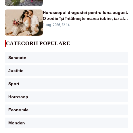
Horoscopul dragostei pentru luna august.
O zodie își întâlnește marea iubire, iar alta
pune capăt unei relații
1 aug. 2026, 22:14
CATEGORII POPULARE
Sanatate
Justitie
Sport
Horoscop
Economie
Monden