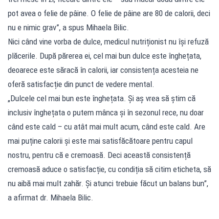
pot avea o felie de pâine. O felie de pâine are 80 de calorii, deci
nu e nimic grav”, a spus Mihaela Bilic.
Nici când vine vorba de dulce, medicul nutriționist nu își refuză
plăcerile. După părerea ei, cel mai bun dulce este înghețata,
deoarece este săracă în calorii, iar consistența acesteia ne
oferă satisfacție din punct de vedere mental.
„Dulcele cel mai bun este înghețata. Și aș vrea să știm că
inclusiv înghețata o putem mânca și în sezonul rece, nu doar
când este cald – cu atât mai mult acum, când este cald. Are
mai puține calorii și este mai satisfăcătoare pentru capul
nostru, pentru că e cremoasă. Deci această consistență
cremoasă aduce o satisfacție, cu condiția să citim eticheta, să
nu aibă mai mult zahăr. Și atunci trebuie făcut un balans bun”,
a afirmat dr. Mihaela Bilic.