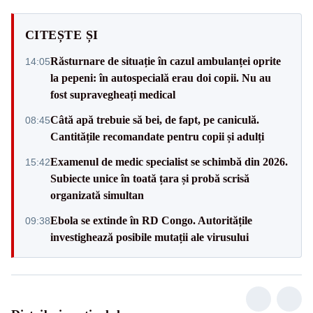
CITEȘTE ȘI
Răsturnare de situație în cazul ambulanței oprite
14:05
la pepeni: în autospecială erau doi copii. Nu au
fost supravegheați medical
Câtă apă trebuie să bei, de fapt, pe caniculă.
08:45
Cantitățile recomandate pentru copii și adulți
Examenul de medic specialist se schimbă din 2026.
15:42
Subiecte unice în toată țara și probă scrisă
organizată simultan
Ebola se extinde în RD Congo. Autoritățile
09:38
investighează posibile mutații ale virusului