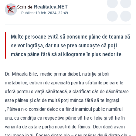
Realitatea.NET
Scris de
Publicat:
19 feb. 2024, 22:49
Multe persoane evită să consume pâine de teama că
se vor îngrășa, dar nu se prea cunoaște că poți
mânca pâine fără să ai kilograme în plus nedorite.
Dr. Mihaela Bilic, medic primar diabet, nutriție și boli
metabolice, extrem de apreciată pentru sfaturile pe care le
oferă pentru o viață sănătoasă, a clarificat cât de dăunătoare
este pâinea și cât de multă poți mânca fără să te îngrași.
„Pâinea n-o consider deloc ca fiind inamicul public numărul
unu, cu condiția ca respectiva pâine să fie o felie și să fie în
varianta de asta e porția noastră de făinos. Deci dacă avem
trei mese în zi, fiecare dintre ele – sau măcar două dintre ele –