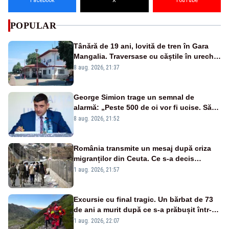
POPULAR
Tânără de 19 ani, lovită de tren în Gara
Mangalia. Traversase cu căștile în urechi
liniile printr-un loc nepermis
8 aug. 2026, 21:37
George Simion trage un semnal de
alarmă: „Peste 500 de oi vor fi ucise. Să
vedem dacă ciobanii vor fi despăgubiți”
8 aug. 2026, 21:52
România transmite un mesaj după criza
migranților din Ceuta. Ce s-a decis
împreună cu statele UE
1 aug. 2026, 21:57
Excursie cu final tragic. Un bărbat de 73
de ani a murit după ce s-a prăbușit într-o
râpă în munții Făgăraș
1 aug. 2026, 22:07