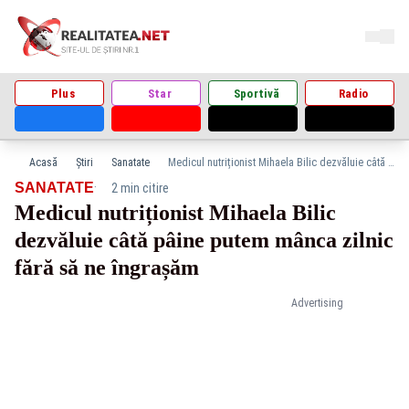
Plus
Star
Sportivă
Radio
Acasă
Știri
Sanatate
Medicul nutriționist Mihaela Bilic dezvăluie câtă pâine putem mânca zilnic fără să ne îngrașăm
·
SANATATE
2 min citire
Medicul nutriționist Mihaela Bilic
dezvăluie câtă pâine putem mânca zilnic
fără să ne îngrașăm
Advertising