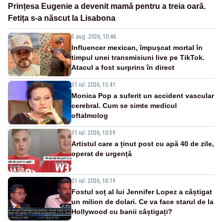
Prințesa Eugenie a devenit mamă pentru a treia oară.
Fetița s-a născut la Lisabona
5 aug. 2026, 10:46
Influencer mexican, împușcat mortal în
timpul unei transmisiuni live pe TikTok.
Atacul a fost surprins în direct
31 iul. 2026, 13:41
Monica Pop a suferit un accident vascular
cerebral. Cum se simte medicul
oftalmolog
31 iul. 2026, 10:59
Artistul care a ținut post cu apă 40 de zile,
operat de urgență
31 iul. 2026, 10:19
Fostul soț al lui Jennifer Lopez a câștigat
un milion de dolari. Ce va face starul de la
Hollywood cu banii câștigați?