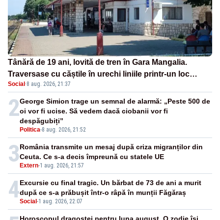
Tânără de 19 ani, lovită de tren în Gara Mangalia.
Traversase cu căștile în urechi liniile printr-un loc
Social
·
8 aug. 2026, 21:37
nepermis
2
George Simion trage un semnal de alarmă: „Peste 500 de
oi vor fi ucise. Să vedem dacă ciobanii vor fi
despăgubiți”
Politica
-
8 aug. 2026, 21:52
3
România transmite un mesaj după criza migranților din
Ceuta. Ce s-a decis împreună cu statele UE
Extern
-
1 aug. 2026, 21:57
4
Excursie cu final tragic. Un bărbat de 73 de ani a murit
după ce s-a prăbușit într-o râpă în munții Făgăraș
Social
-
1 aug. 2026, 22:07
Horoscopul dragostei pentru luna august. O zodie își