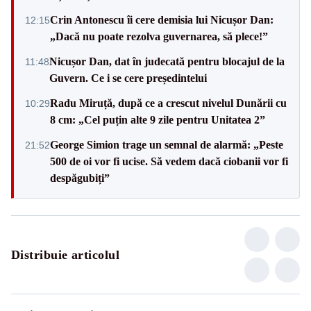
Crin Antonescu îi cere demisia lui Nicușor Dan:
12:15
„Dacă nu poate rezolva guvernarea, să plece!”
Nicușor Dan, dat în judecată pentru blocajul de la
11:48
Guvern. Ce i se cere președintelui
Radu Miruță, după ce a crescut nivelul Dunării cu
10:29
8 cm: „Cel puțin alte 9 zile pentru Unitatea 2”
George Simion trage un semnal de alarmă: „Peste
21:52
500 de oi vor fi ucise. Să vedem dacă ciobanii vor fi
despăgubiți”
Distribuie articolul