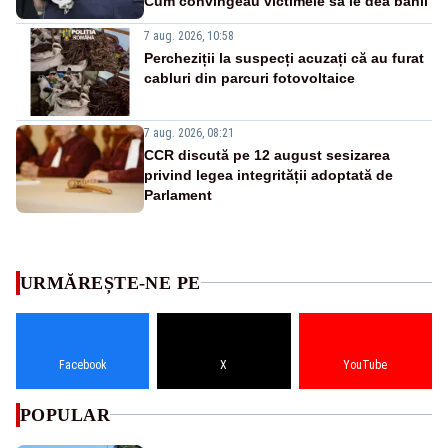
Cum convingeau victimele să le dea banii
7 aug. 2026, 10:58
Percheziții la suspecți acuzați că au furat
cabluri din parcuri fotovoltaice
7 aug. 2026, 08:21
CCR discută pe 12 august sesizarea
privind legea integrității adoptată de
Parlament
URMĂREȘTE-NE PE
Facebook
X
YouTube
POPULAR