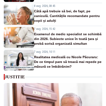
8 aug. 2026, 08:45
Câtă apă trebuie să bei, de fapt, pe
caniculă. Cantitățile recomandate pentru
copii și adulți
7 aug. 2026, 15:42
Examenul de medic specialist se schimbă
din 2026. Subiecte unice în toată țara și
probă scrisă organizată simultan
7 aug. 2026, 10:11
Realitatea medicală cu Nicole Păcuraru:
De ce timpul pare să treacă mai repede pe
măsură ce îmbătrânim?
JUSTITIE