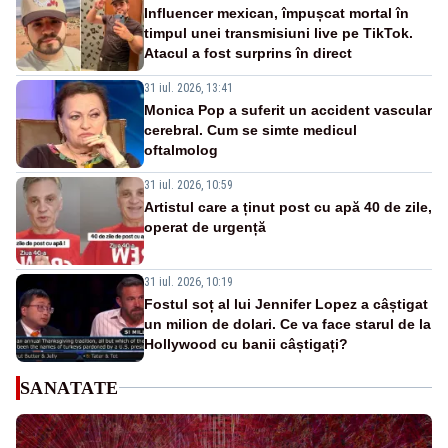
Influencer mexican, împușcat mortal în
timpul unei transmisiuni live pe TikTok.
Atacul a fost surprins în direct
31 iul. 2026, 13:41
Monica Pop a suferit un accident vascular
cerebral. Cum se simte medicul
oftalmolog
31 iul. 2026, 10:59
Artistul care a ținut post cu apă 40 de zile,
operat de urgență
31 iul. 2026, 10:19
Fostul soț al lui Jennifer Lopez a câștigat
un milion de dolari. Ce va face starul de la
Hollywood cu banii câștigați?
SANATATE