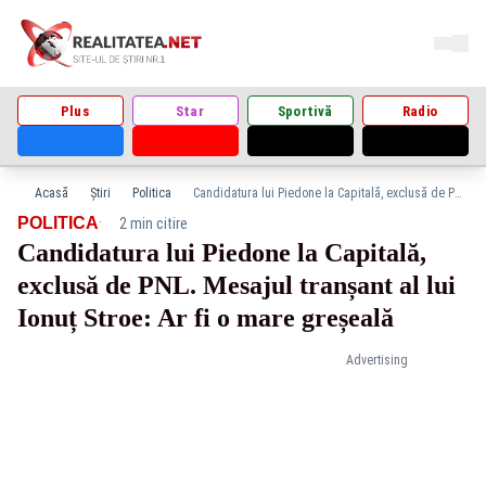
Plus
Star
Sportivă
Radio
Acasă
Știri
Politica
Candidatura lui Piedone la Capitală, exclusă de PNL. Mesajul tranșant al lui Ionuț Stroe: Ar fi o mare greșeală
·
POLITICA
2 min citire
Candidatura lui Piedone la Capitală,
exclusă de PNL. Mesajul tranșant al lui
Ionuț Stroe: Ar fi o mare greșeală
Advertising