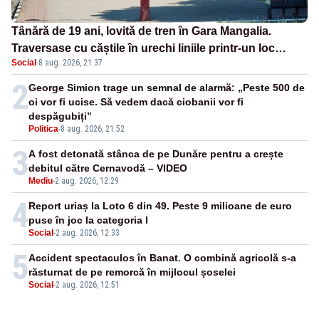
Tânără de 19 ani, lovită de tren în Gara Mangalia.
Traversase cu căștile în urechi liniile printr-un loc
Social
·
8 aug. 2026, 21:37
nepermis
2
George Simion trage un semnal de alarmă: „Peste 500 de
oi vor fi ucise. Să vedem dacă ciobanii vor fi
despăgubiți”
Politica
-
8 aug. 2026, 21:52
3
A fost detonată stânca de pe Dunăre pentru a crește
debitul către Cernavodă – VIDEO
Mediu
-
2 aug. 2026, 12:29
4
Report uriaș la Loto 6 din 49. Peste 9 milioane de euro
puse în joc la categoria I
Social
-
2 aug. 2026, 12:33
5
Accident spectaculos în Banat. O combină agricolă s-a
răsturnat de pe remorcă în mijlocul șoselei
Social
-
2 aug. 2026, 12:51