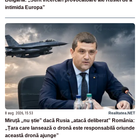
intimida Europa”
8 aug. 2026, 15:53
Realitatea.NET
Miruță „nu știe” dacă Rusia „atacă deliberat” România:
„Țara care lansează o dronă este responsabilă oriunde
această dronă ajunge”