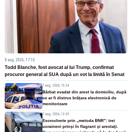
8 aug. 2026, 17:10
Todd Blanche, fost avocat al lui Trump, confirmat
procuror general al SUA după un vot la limită în Senat
7 aug. 2026, 15:34
Bărbat evadat din arest la domiciliu, după
ce ar fi distrus brățara electronică de
monitorizare
7 aug. 2026, 13:39
Escrocherie prin „metoda BNR”: trei
ucraineni prinși în flagrant și arestați.