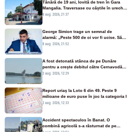
Tânără de 19 ani, lovită de tren în Gara
Mangalia. Traversase cu căștile în urechi
liniile printr-un loc nepermis
8 aug. 2026, 21:37
George Simion trage un semnal de
alarmă: „Peste 500 de oi vor fi ucise. Să
vedem dacă ciobanii vor fi despăgubiți”
8 aug. 2026, 21:52
A fost detonată stânca de pe Dunăre
pentru a crește debitul către Cernavodă –
VIDEO
2 aug. 2026, 12:29
Report uriaș la Loto 6 din 49. Peste 9
milioane de euro puse în joc la categoria I
2 aug. 2026, 12:33
Accident spectaculos în Banat. O
combină agricolă s-a răsturnat de pe
remorcă în mijlocul șoselei