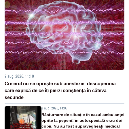
9 aug. 2026, 11:10
Creierul nu se oprește sub anestezie: descoperirea
care explică de ce îți pierzi conștiența în câteva
secunde
8 aug. 2026, 14:05
Răsturnare de situație în cazul ambulanței
oprite la pepeni: în autospecială erau doi
copii. Nu au fost supravegheați medical