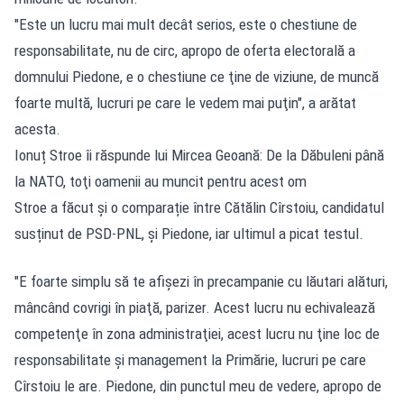
"Este un lucru mai mult decât serios, este o chestiune de
responsabilitate, nu de circ, apropo de oferta electorală a
domnului Piedone, e o chestiune ce ţine de viziune, de muncă
foarte multă, lucruri pe care le vedem mai puţin", a arătat
acesta.
Ionuț Stroe îi răspunde lui Mircea Geoană: De la Dăbuleni până
la NATO, toţi oamenii au muncit pentru acest om
Stroe a făcut și o comparație între Cătălin Cîrstoiu, candidatul
susținut de PSD-PNL, și Piedone, iar ultimul a picat testul.
"E foarte simplu să te afişezi în precampanie cu lăutari alături,
mâncând covrigi în piaţă, parizer. Acest lucru nu echivalează
competenţe în zona administraţiei, acest lucru nu ţine loc de
responsabilitate şi management la Primărie, lucruri pe care
Cîrstoiu le are. Piedone, din punctul meu de vedere, apropo de