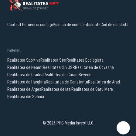
Contact
Termeni și condiții
Politică de confidențialitate
Cod de conduită
Parteneri:
Realitatea Sportiva
Realitatea Star
Realitatea Ecologista
Realitatea de Neamt
Realitatea din USR
Realitatea de Covasna
Realitatea de Oradea
Realitatea de Caras-Severin
Realitatea de Harghita
Realitatea de Constanta
Realitatea de Arad
Realitatea de Arges
Realitatea de Iasi
Realitatea de Satu Mare
Realitatea din Spania
© 2026 PHG Media Invest LLC
Facebook
YouTube
X
TikTok