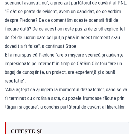
scenariul avansat, nu", a precizat purtătorul de cuvânt al PNL.
"E cât se poate de evident, avem un candidat, de ce vorbim
despre Piedone? De ce comentăm aceste scenarii fitil de
fiecare dată? De ce acest om este pus zi de zi să explice fel
de fel de lucruri care cel puţin până în acest moment s-au
dovedit a fi false", a continuat Stroe.
El a mai spus că Piedone "are o mişcare scenică şi audienţe
impresionate pe internet" în timp ce Cătălin Cîrstoiu "are un
bagaj de cunoştinţe, un proiect, are experienţă şi o bună
reputaţie".
"Abia aştept să ajungem la momentul dezbaterilor, când se va
fi terminat cu circăraia asta, cu pozele frumoase făcute prin
târguri şi ogoare", a conchis purtătorul de cuvânt al liberalilor.
CITEȘTE ȘI