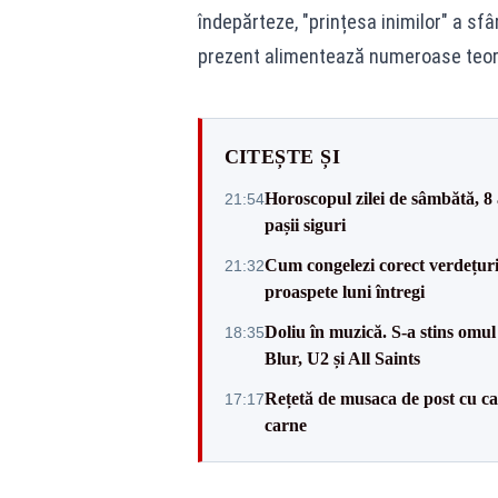
îndepărteze, "prințesa inimilor" a sfâr
prezent alimentează numeroase teori
CITEȘTE ȘI
Horoscopul zilei de sâmbătă, 8 
21:54
pașii siguri
Cum congelezi corect verdețuri
21:32
proaspete luni întregi
Doliu în muzică. S-a stins omul
18:35
Blur, U2 și All Saints
Rețetă de musaca de post cu cart
17:17
carne