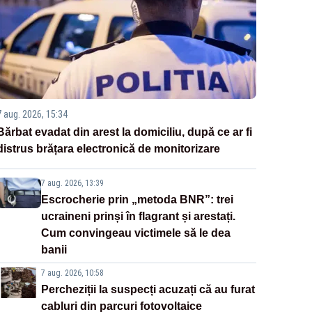
7 aug. 2026, 15:34
Bărbat evadat din arest la domiciliu, după ce ar fi
distrus brățara electronică de monitorizare
7 aug. 2026, 13:39
Escrocherie prin „metoda BNR”: trei
ucraineni prinși în flagrant și arestați.
Cum convingeau victimele să le dea
banii
7 aug. 2026, 10:58
Percheziții la suspecți acuzați că au furat
cabluri din parcuri fotovoltaice