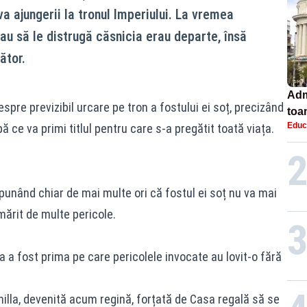
 ajungerii la tronul Imperiului. La vremea
au să le distrugă căsnicia erau departe, însă
ător.
Adm
espre previzibil urcare pe tron a fostului ei soț, precizând
toa
Educ
ă ce va primi titlul pentru care s-a pregătit toată viața.
lice
spunând chiar de mai multe ori că fostul ei soț nu va mai
rmărit de multe pericole.
 ea a fost prima pe care pericolele invocate au lovit-o fără
lla, devenită acum regină, forțată de Casa regală să se