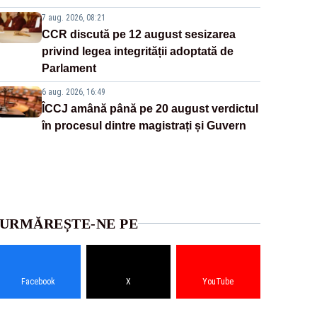
7 aug. 2026, 08:21
CCR discută pe 12 august sesizarea
privind legea integrității adoptată de
Parlament
6 aug. 2026, 16:49
ÎCCJ amână până pe 20 august verdictul
în procesul dintre magistrați și Guvern
URMĂREȘTE-NE PE
Facebook
X
YouTube