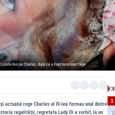
l poate lovi pe Charles, după ce a fost încoronat rege
CE
1
i actualul rege Charles al III-lea formau unul dintre
toria regalității, regretata Lady Di a vorbit, la un