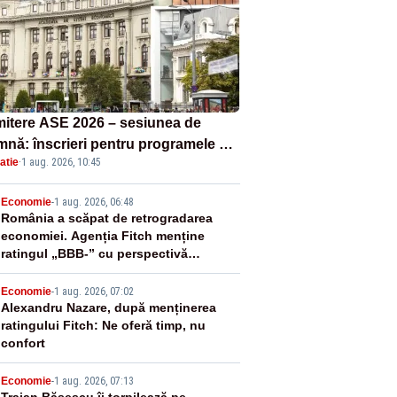
itere ASE 2026 – sesiunea de
mnă: înscrieri pentru programele de
atie
·
1 aug. 2026, 10:45
nță, masterat și doctorat
2
Economie
-
1 aug. 2026, 06:48
România a scăpat de retrogradarea
economiei. Agenția Fitch menține
ratingul „BBB-” cu perspectivă
negativă
3
Economie
-
1 aug. 2026, 07:02
Alexandru Nazare, după menținerea
ratingului Fitch: Ne oferă timp, nu
confort
Economie
-
1 aug. 2026, 07:13
Traian Băsescu îi torpilează pe