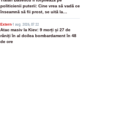
4
politicienii puterii: Cine vrea să vadă ce
înseamnă să fii prost, se uită la
România
5
Extern
-
1 aug. 2026, 07:22
Atac masiv la Kiev: 9 morți și 27 de
răniți în al doilea bombardament în 48
de ore