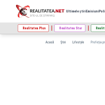
Ultimele știri
Emisiuni
Poli
Realitatea Plus
Realitatea Star
Realit
Acasă
Știri
Lifestyle
Profeția pr