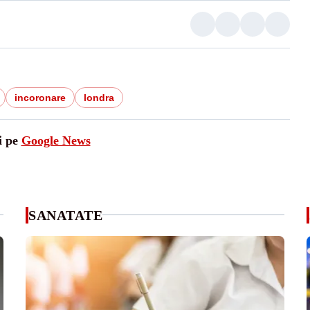
incoronare
londra
i pe
Google News
SANATATE