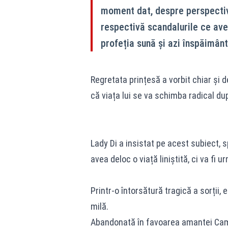
moment dat, despre perspectiva
respectivă scandalurile ce ave
profeția sună și azi înspăimânt
Regretata prințesă a vorbit chiar și d
că viața lui se va schimba radical dup
Lady Di a insistat pe acest subiect, 
avea deloc o viață liniștită, ci va fi u
Printr-o întorsătură tragică a sorții,
milă.
Abandonată în favoarea amantei Cami