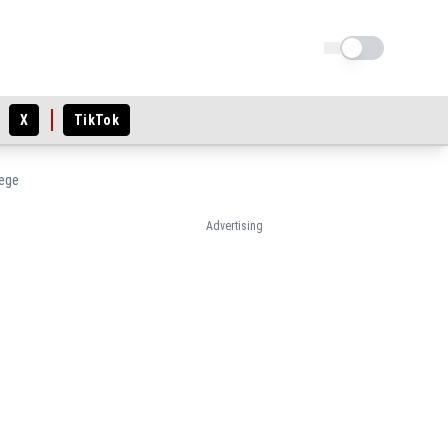
Schimba tema
X
TikTok
rege
Advertising