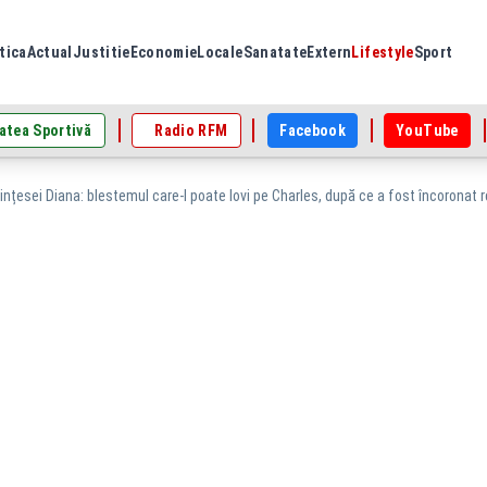
tica
Actual
Justitie
Economie
Locale
Sanatate
Extern
Lifestyle
Sport
atea Sportivă
Radio RFM
Facebook
YouTube
ințesei Diana: blestemul care-l poate lovi pe Charles, după ce a fost încoronat 