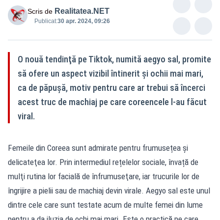
Realitatea.NET
Scris de
Publicat:
30 apr. 2024, 09:26
O nouă tendinţă pe Tiktok, numită aegyo sal, promite
să ofere un aspect vizibil întinerit şi ochii mai mari,
ca de păpuşă, motiv pentru care ar trebui să încerci
acest truc de machiaj pe care coreencele l-au făcut
viral.
Femeile din Coreea sunt admirate pentru frumusețea şi
delicateţea lor. Prin intermediul rețelelor sociale, învață de
mulţi rutina lor facială de înfrumuseţare, iar trucurile lor de
îngrijire a pielii sau de machiaj devin virale. Aegyo sal este unul
dintre cele care sunt testate acum de multe femei din lume
pentru a da iluzia de ochi mai mari. Este o practică pe care