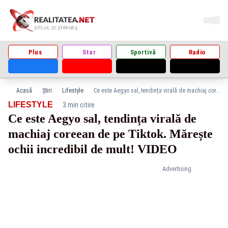
Plus
Star
Sportivă
Radio
Acasă
Știri
Lifestyle
Ce este Aegyo sal, tendința virală de machiaj coreean de pe Tiktok. Mărește ochii incredibil de mult! VIDEO
·
LIFESTYLE
3 min citire
Ce este Aegyo sal, tendința virală de
machiaj coreean de pe Tiktok. Mărește
ochii incredibil de mult! VIDEO
Advertising