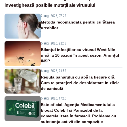
investighează posibile mutații ale virusului
7 aug. 2026, 07:23
Metoda recomandată pentru curățarea
urechilor
6 aug. 2026, 22:53
Bilanțul infecțiilor cu virusul West Nile
urcă la 10 cazuri în acest sezon. Anunțul
INSP
6 aug. 2026, 21:53
Regula paharului cu apă la fiecare oră.
Cum te protejezi de deshidratare în zilele
de caniculă
6 aug. 2026, 17:20
Este oficial. Agenția Medicamentului a
blocat Colebil și Panczebil de la
comercializare în farmacii. Probleme cu
substanța activă din compoziție