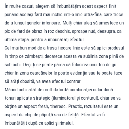
În multe cazuri, alegem să îmbunătățim acest aspect finit
punând acelaşi fard mai închis într-o linie ultra-fină, care trece
de-a lungul genelor inferioare. Mulți chiar aleg să amestece un
pic de fard de obraz în roz deschis, aproape nud, deasupra, ca
ultimă etapă, pentru a îmbunătăți efectul.
Cel mai bun mod de a trasa fiecare linie este să aplici produsul
în timp ce zâmbeşti, deoarece acesta va sublinia zona plină de
sub ochi. Deși ți se poate părea că folosirea unui ton de gri
chiar în zona cearcănelor le poate evidenția sau te poate face
să arăți obosită, va avea efectul contrar.
Mărind ochii atât de mult datorită combinaţiei celor două
tonuri aplicate strategic (iluminatorul şi conturul), chiar se va
obţine un aspect fresh, tineresc. Practic, rezultatul este un
aspect de chip de păpuţă sau de fetiță. Efectul va fi
îmbunătățit după ce aplici şi rimelul.