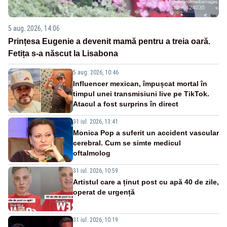
5 aug. 2026, 14:06
Prințesa Eugenie a devenit mamă pentru a treia oară.
Fetița s-a născut la Lisabona
5 aug. 2026, 10:46
Influencer mexican, împușcat mortal în
timpul unei transmisiuni live pe TikTok.
Atacul a fost surprins în direct
31 iul. 2026, 13:41
Monica Pop a suferit un accident vascular
cerebral. Cum se simte medicul
oftalmolog
31 iul. 2026, 10:59
Artistul care a ținut post cu apă 40 de zile,
operat de urgență
31 iul. 2026, 10:19