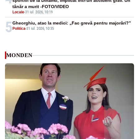
sportivi de la Dinamo, implicat într-un accident grav. Un
tânăr a murit -FOTO/VIDEO
Locale
-
31 iul. 2026, 10:19
5
Gheorghiu, atac la medici: „Fac grevă pentru majorări?”
Politica
-
31 iul. 2026, 10:35
MONDEN