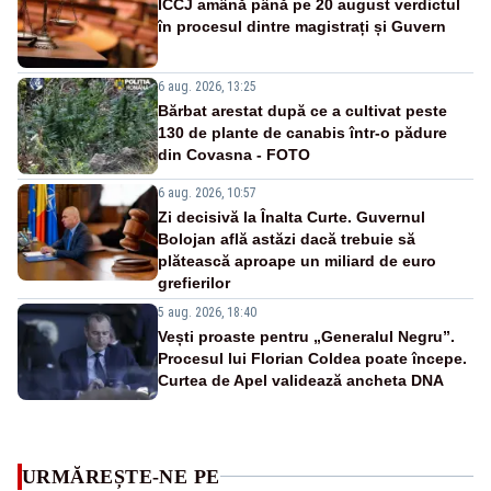
ÎCCJ amână până pe 20 august verdictul
în procesul dintre magistrați și Guvern
6 aug. 2026, 13:25
Bărbat arestat după ce a cultivat peste
130 de plante de canabis într-o pădure
din Covasna - FOTO
6 aug. 2026, 10:57
Zi decisivă la Înalta Curte. Guvernul
Bolojan află astăzi dacă trebuie să
plătească aproape un miliard de euro
grefierilor
5 aug. 2026, 18:40
Vești proaste pentru „Generalul Negru”.
Procesul lui Florian Coldea poate începe.
Curtea de Apel validează ancheta DNA
URMĂREȘTE-NE PE