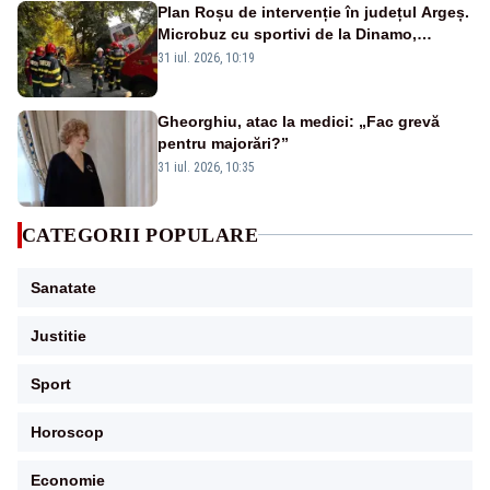
Plan Roșu de intervenție în județul Argeș.
Microbuz cu sportivi de la Dinamo,
implicat într-un accident grav. Un tânăr a
31 iul. 2026, 10:19
murit -FOTO/VIDEO
Gheorghiu, atac la medici: „Fac grevă
pentru majorări?”
31 iul. 2026, 10:35
CATEGORII POPULARE
Sanatate
Justitie
Sport
Horoscop
Economie