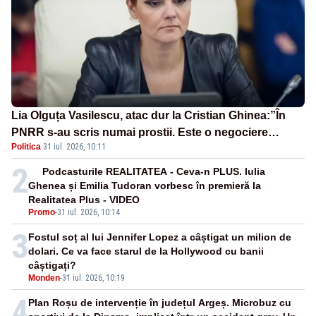
Lia Olguța Vasilescu, atac dur la Cristian Ghinea:”În
PNRR s-au scris numai prostii. Este o negociere
Politica
·
31 iul. 2026, 10:11
proastă pe care a făcut-o”
2
Podcasturile REALITATEA - Ceva-n PLUS. Iulia
Ghenea și Emilia Tudoran vorbesc în premieră la
Realitatea Plus - VIDEO
Promo
-
31 iul. 2026, 10:14
3
Fostul soț al lui Jennifer Lopez a câștigat un milion de
dolari. Ce va face starul de la Hollywood cu banii
câștigați?
Monden
-
31 iul. 2026, 10:19
4
Plan Roșu de intervenție în județul Argeș. Microbuz cu