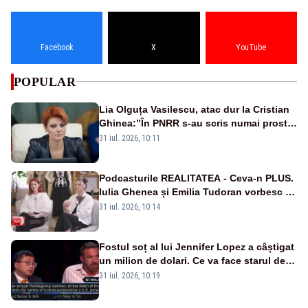
Facebook
X
YouTube
POPULAR
Lia Olguța Vasilescu, atac dur la Cristian
Ghinea:”În PNRR s-au scris numai prostii.
Este o negociere proastă pe care a făcut-
31 iul. 2026, 10:11
o”
Podcasturile REALITATEA - Ceva-n PLUS.
Iulia Ghenea și Emilia Tudoran vorbesc în
premieră la Realitatea Plus - VIDEO
31 iul. 2026, 10:14
Fostul soț al lui Jennifer Lopez a câștigat
un milion de dolari. Ce va face starul de la
Hollywood cu banii câștigați?
31 iul. 2026, 10:19