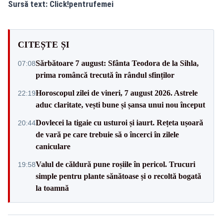
Sursă text:
Click!pentrufemei
CITEȘTE ȘI
Sărbătoare 7 august: Sfânta Teodora de la Sihla,
07:08
prima româncă trecută în rândul sfinților
Horoscopul zilei de vineri, 7 august 2026. Astrele
22:19
aduc claritate, vești bune și șansa unui nou început
Dovlecei la tigaie cu usturoi și iaurt. Rețeta ușoară
20:44
de vară pe care trebuie să o încerci în zilele
caniculare
Valul de căldură pune roșiile în pericol. Trucuri
19:58
simple pentru plante sănătoase și o recoltă bogată
la toamnă