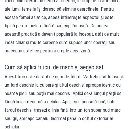
linia ochiului este un semn al tinereții, în timp ce în alte părţi
ale lumii femeile îşi doresc să elimine cearcănele. Pentru
aceste femei asiatice, aceea întinerește aspectul și este
tipică pentru pielea tânără sau copilărească. De aceea
această practică a devenit populară la început, atât de mult
încât chiar și multe coreene sunt supuse unor operații sau
proceduri estetice pentru a umple acea zonă.
Cum să aplici trucul de machiaj aegyo sal
Acest truc este destul de ușor de făcut. Va trebui să foloseşti
un fard deschis la culoare și altul deschis, aproape identic cu
nuanța pielii sau puțin mai deschis. Aplici de-a lungul părții de
lângă linia inferioară a ochilor. Apoi, cu o pensulă fină, sub
fardul deschis, trasezi o linie fină, într-un ton super nud maro
sau gri, aproape canalul lacrimal până în colțul exterior al
ochiului.