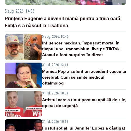
5 aug. 2026, 14:06
Prințesa Eugenie a devenit mamă pentru a treia oară.
Fetița s-a născut la Lisabona
5 aug. 2026, 10:46
Influencer mexican, împușcat mortal în
timpul unei transmisiuni live pe TikTok.
Atacul a fost surprins în direct
31 iul. 2026, 13:41
Monica Pop a suferit un accident vascular
cerebral. Cum se simte medicul
oftalmolog
31 iul. 2026, 10:59
Artistul care a ținut post cu apă 40 de zile,
operat de urgență
31 iul. 2026, 10:19
Fostul soț al lui Jennifer Lopez a câștigat