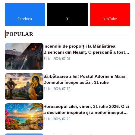
Facebook
X
YouTube
POPULAR
Incendiu de proporții la Mănăstirea
Bisericani din Neamț. O persoană a fost
găsită carbonizată - FOTO/ VIDEO
31 iul. 2026, 07:05
Sărbătoarea zilei: Postul Adormirii Maicii
Domnului începe astăzi, 31 iulie
31 iul. 2026, 07:10
Horoscopul zilei, vineri, 31 iulie 2026. O zi
a deciziilor inspirate și a noilor începuturi.
Vezi zodiile vizate
31 iul. 2026, 07:20