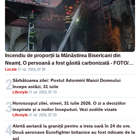
Incendiu de proporții la Mănăstirea Bisericani din
Neamț. O persoană a fost găsită carbonizată - FOTO/
Locale
·
31 iul. 2026, 07:05
VIDEO
2
Sărbătoarea zilei: Postul Adormirii Maicii Domnului
începe astăzi, 31 iulie
Lifestyle
-
31 iul. 2026, 07:10
3
Horoscopul zilei, vineri, 31 iulie 2026. O zi a deciziilor
inspirate și a noilor începuturi. Vezi zodiile vizate
Lifestyle
-
31 iul. 2026, 07:20
4
Alertă aeriană la graniță pentru a treia oară în 24 de ore.
Două aeronave Eurofighter britanice au fost ridicate de la
sol