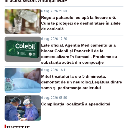
în acest sezon. Anunțul INSP
6 aug. 2026, 21:53
Regula paharului cu apă la fiecare oră.
Cum te protejezi de deshidratare în zilele
de caniculă
6 aug. 2026, 17:20
Este oficial. Agenția Medicamentului a
blocat Colebil și Panczebil de la
comercializare în farmacii. Probleme cu
substanța activă din compoziție
6 aug. 2026, 16:11
Mitul trezitului la ora 5 dimineața,
demontat de un neurolog.Legătura dintre
somn și performanța creierului
6 aug. 2026, 08:50
Complicația localizată a apendicitei
JUSTITIE