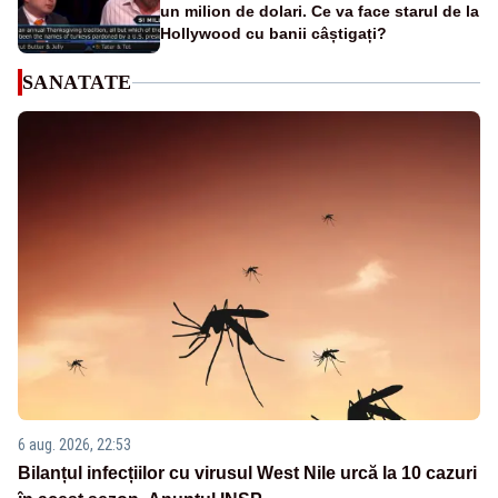
un milion de dolari. Ce va face starul de la
Hollywood cu banii câștigați?
SANATATE
6 aug. 2026, 22:53
Bilanțul infecțiilor cu virusul West Nile urcă la 10 cazuri