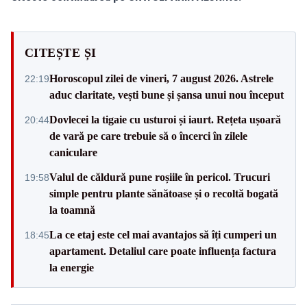
CITEȘTE ȘI
Horoscopul zilei de vineri, 7 august 2026. Astrele
22:19
aduc claritate, vești bune și șansa unui nou început
Dovlecei la tigaie cu usturoi și iaurt. Rețeta ușoară
20:44
de vară pe care trebuie să o încerci în zilele
caniculare
Valul de căldură pune roșiile în pericol. Trucuri
19:58
simple pentru plante sănătoase și o recoltă bogată
la toamnă
La ce etaj este cel mai avantajos să îți cumperi un
18:45
apartament. Detaliul care poate influența factura
la energie