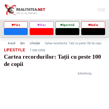
Plus
Star
Sportivă
Radio
Acasă
Știri
Lifestyle
Cartea recordurilor: Tații cu peste 100 de copii
·
LIFESTYLE
1 min citire
Cartea recordurilor: Tații cu peste 100
de copii
Advertising