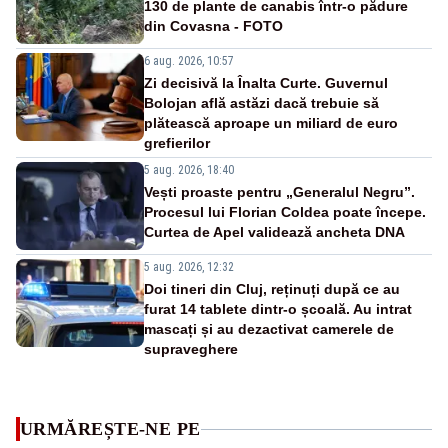
130 de plante de canabis într-o pădure
din Covasna - FOTO
6 aug. 2026, 10:57
Zi decisivă la Înalta Curte. Guvernul
Bolojan află astăzi dacă trebuie să
plătească aproape un miliard de euro
grefierilor
5 aug. 2026, 18:40
Vești proaste pentru „Generalul Negru”.
Procesul lui Florian Coldea poate începe.
Curtea de Apel validează ancheta DNA
5 aug. 2026, 12:32
Doi tineri din Cluj, reținuți după ce au
furat 14 tablete dintr-o școală. Au intrat
mascați și au dezactivat camerele de
supraveghere
URMĂREȘTE-NE PE