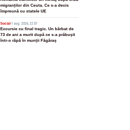
4
migranților din Ceuta. Ce s-a decis
împreună cu statele UE
5
Social
-
1 aug. 2026, 22:07
Excursie cu final tragic. Un bărbat de
73 de ani a murit după ce s-a prăbușit
într-o râpă în munții Făgăraș