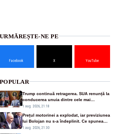
URMĂREȘTE-NE PE
Facebook
X
YouTube
POPULAR
Trump continuă retragerea. SUA renunță la
conducerea unuia dintre cele mai
importante programe militare pentru
1 aug. 2026, 21:18
Ucraina
Prețul motorinei a explodat, iar previziunea
lui Bolojan nu s-a îndeplinit. Ce spunea
premierul demis în urmă cu doar o lună
1 aug. 2026, 21:30