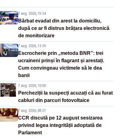
7 aug. 2026, 15:34
Bărbat evadat din arest la domiciliu,
după ce ar fi distrus brățara electronică
de monitorizare
7 aug. 2026, 13:39
Escrocherie prin „metoda BNR”: trei
ucraineni prinși în flagrant și arestați.
Cum convingeau victimele să le dea
banii
7 aug. 2026, 10:58
Percheziții la suspecți acuzați că au furat
cabluri din parcuri fotovoltaice
7 aug. 2026, 08:21
CCR discută pe 12 august sesizarea
privind legea integrității adoptată de
Parlament