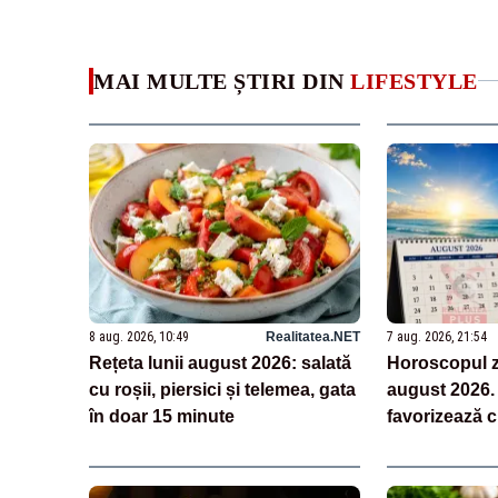
MAI MULTE ȘTIRI DIN
LIFESTYLE
8 aug. 2026, 10:49
Realitatea.NET
7 aug. 2026, 21:54
Rețeta lunii august 2026: salată
Horoscopul z
cu roșii, piersici și telemea, gata
august 2026.
în doar 15 minute
favorizează cl
organizarea ș