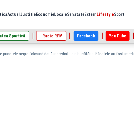
tica
Actual
Justitie
Economie
Locale
Sanatate
Extern
Lifestyle
Sport
atea Sportivă
Radio RFM
Facebook
YouTube
e punctele negre folosind două ingredinte din bucătărie. Efectele au fost imed