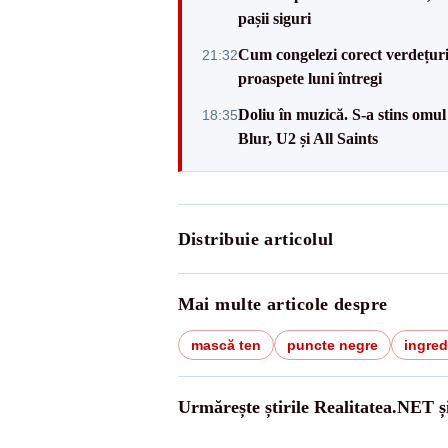
pașii siguri
Cum congelezi corect verdețuri
21:32
proaspete luni întregi
Doliu în muzică. S-a stins omul
18:35
Blur, U2 și All Saints
Distribuie articolul
Mai multe articole despre
mască ten
puncte negre
ingred
Urmărește știrile Realitatea.NET ș