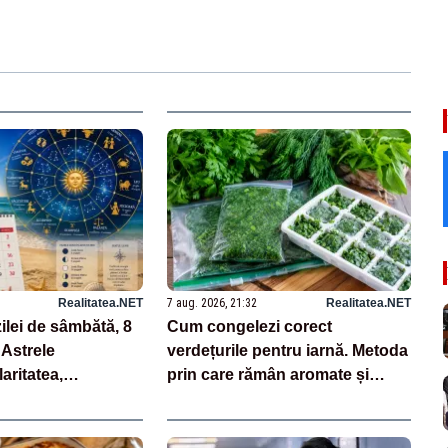
Realitatea.NET
7 aug. 2026, 21:32
Realitatea.NET
ilei de sâmbătă, 8
Cum congelezi corect
 Astrele
verdețurile pentru iarnă. Metoda
aritatea,
prin care rămân aromate și
i pașii siguri
proaspete luni întregi