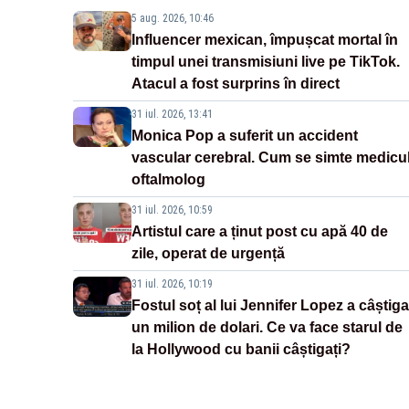
5 aug. 2026, 10:46
Influencer mexican, împușcat mortal în
timpul unei transmisiuni live pe TikTok.
Atacul a fost surprins în direct
31 iul. 2026, 13:41
Monica Pop a suferit un accident
vascular cerebral. Cum se simte medicu
oftalmolog
31 iul. 2026, 10:59
Artistul care a ținut post cu apă 40 de
zile, operat de urgență
31 iul. 2026, 10:19
Fostul soț al lui Jennifer Lopez a câștiga
un milion de dolari. Ce va face starul de
la Hollywood cu banii câștigați?