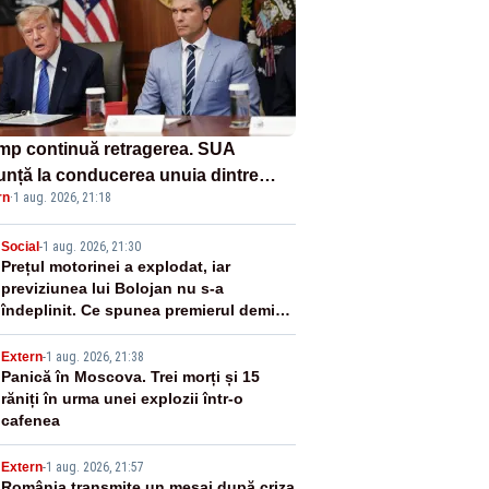
mp continuă retragerea. SUA
unță la conducerea unuia dintre
rn
·
1 aug. 2026, 21:18
e mai importante programe militare
tru Ucraina
2
Social
-
1 aug. 2026, 21:30
Prețul motorinei a explodat, iar
previziunea lui Bolojan nu s-a
îndeplinit. Ce spunea premierul demis
în urmă cu doar o lună
3
Extern
-
1 aug. 2026, 21:38
Panică în Moscova. Trei morți și 15
răniți în urma unei explozii într-o
cafenea
Extern
-
1 aug. 2026, 21:57
România transmite un mesaj după criza