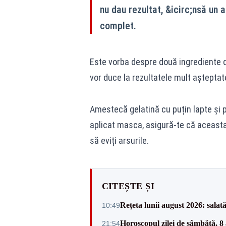
nu dau rezultat, &icirc;nsă un
complet.
Este vorba despre două ingrediente d
vor duce la rezultatele mult așteptat
Amestecă gelatină cu puțin lapte și 
aplicat masca, asigură-te că aceasta 
să eviți arsurile.
CITEȘTE ȘI
Rețeta lunii august 2026: salată
10:49
Horoscopul zilei de sâmbătă, 8 
21:54