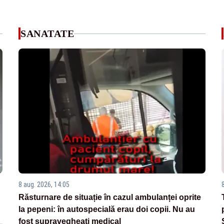
SANATATE
8 aug. 2026, 14:05
Răsturnare de situație în cazul ambulanței oprite
la pepeni: în autospecială erau doi copii. Nu au
fost supravegheați medical