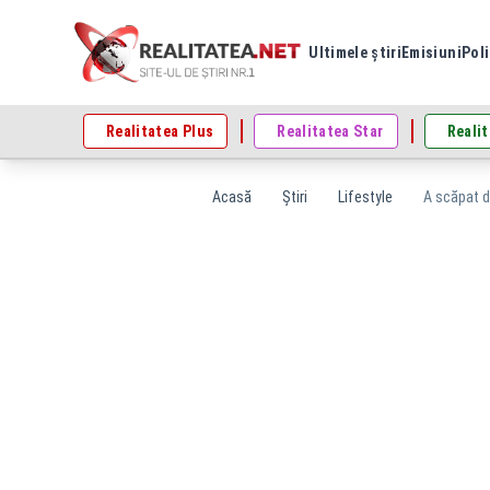
Ultimele știri
Emisiuni
Poli
Realitatea Plus
Realitatea Star
Realit
Acasă
Știri
Lifestyle
A scăpat d