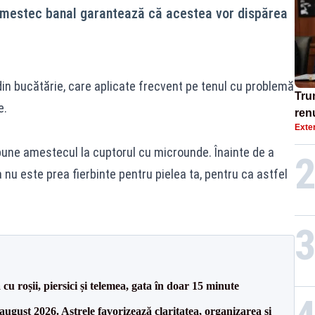
 amestec banal garantează că acestea vor dispărea
in bucătărie, care aplicate frecvent pe tenul cu problemă
Tru
e.
ren
Exte
cel
pen
pune amestecul la cuptorul cu microunde. Înainte de a
nu este prea fierbinte pentru pielea ta, pentru ca astfel
 cu roșii, piersici și telemea, gata în doar 15 minute
august 2026. Astrele favorizează claritatea, organizarea și