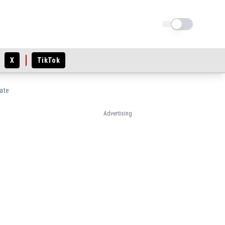
Schimba tema
X
TikTok
iate
Advertising