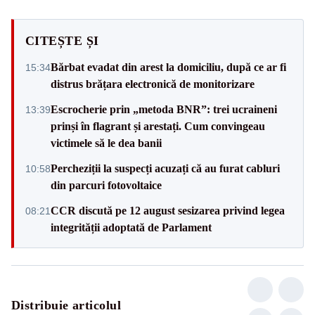
CITEȘTE ȘI
Bărbat evadat din arest la domiciliu, după ce ar fi
15:34
distrus brățara electronică de monitorizare
Escrocherie prin „metoda BNR”: trei ucraineni
13:39
prinși în flagrant și arestați. Cum convingeau
victimele să le dea banii
Percheziții la suspecți acuzați că au furat cabluri
10:58
din parcuri fotovoltaice
CCR discută pe 12 august sesizarea privind legea
08:21
integrității adoptată de Parlament
Distribuie articolul