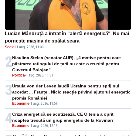
Lucian Mândruță a intrat în "alertă energetică". Nu mai
pornește mașina de spălat seara
Social
·
1 aug. 2026, 11:33
2
Niculina Stelea (senator AUR): „4 motive pentru care
păstrarea ratingului de țară nu este o reușită pentru
Guvernul Bolojan”
Politica
-
1 aug. 2026, 11:51
3
Ursula von der Leyen laudă Ucraina pentru sprijinul
acordat ... Franței. Nicio reacție privind ajutorul energetic
promis României
Economie
-
1 aug. 2026, 11:59
4
Criza energetică se acutizează. CE Oltenia a oprit
noaptea trecută un grup energetic de la Rovinari
Economie
-
1 aug. 2026, 12:19