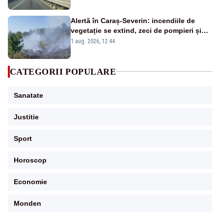
Alertă în Caraș-Severin: incendiile de
vegetație se extind, zeci de pompieri și
silvicultori se luptă cu flăcările - VIDEO
1 aug. 2026, 12:44
CATEGORII POPULARE
Sanatate
Justitie
Sport
Horoscop
Economie
Monden