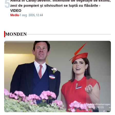
5
Alertă în Caraș-Severin: incendiile de vegetație se extind,
zeci de pompieri și silvicultori se luptă cu flăcările -
VIDEO
Mediu
-
1 aug. 2026, 12:44
MONDEN