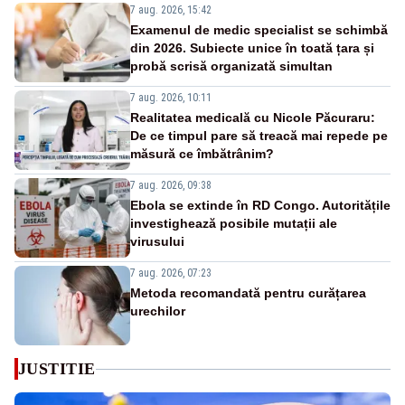
7 aug. 2026, 15:42
Examenul de medic specialist se schimbă
din 2026. Subiecte unice în toată țara și
probă scrisă organizată simultan
7 aug. 2026, 10:11
Realitatea medicală cu Nicole Păcuraru:
De ce timpul pare să treacă mai repede pe
măsură ce îmbătrânim?
7 aug. 2026, 09:38
Ebola se extinde în RD Congo. Autoritățile
investighează posibile mutații ale
virusului
7 aug. 2026, 07:23
Metoda recomandată pentru curățarea
urechilor
JUSTITIE