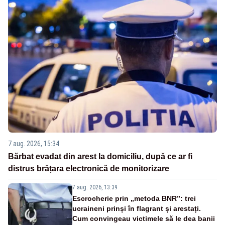
7 aug. 2026, 15:34
Bărbat evadat din arest la domiciliu, după ce ar fi
distrus brățara electronică de monitorizare
7 aug. 2026, 13:39
Escrocherie prin „metoda BNR”: trei
ucraineni prinși în flagrant și arestați.
Cum convingeau victimele să le dea banii