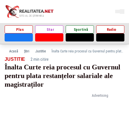
Plus
Star
Sportivă
Radio
Acasă
Știri
Justitie
Înalta Curte reia procesul cu Guvernul pentru plata restanțelor salariale ale magistraților
·
JUSTITIE
2 min citire
Înalta Curte reia procesul cu Guvernul
pentru plata restanțelor salariale ale
magistraților
Advertising