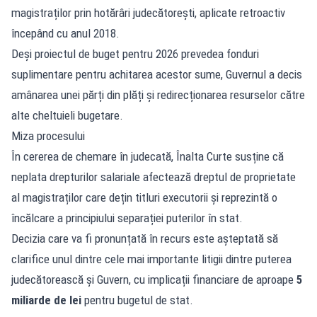
magistraților prin hotărâri judecătorești, aplicate retroactiv
începând cu anul 2018.
Deși proiectul de buget pentru 2026 prevedea fonduri
suplimentare pentru achitarea acestor sume, Guvernul a decis
amânarea unei părți din plăți și redirecționarea resurselor către
alte cheltuieli bugetare.
Miza procesului
În cererea de chemare în judecată, Înalta Curte susține că
neplata drepturilor salariale afectează dreptul de proprietate
al magistraților care dețin titluri executorii și reprezintă o
încălcare a principiului separației puterilor în stat.
Decizia care va fi pronunțată în recurs este așteptată să
clarifice unul dintre cele mai importante litigii dintre puterea
judecătorească și Guvern, cu implicații financiare de aproape
5
miliarde de lei
pentru bugetul de stat.