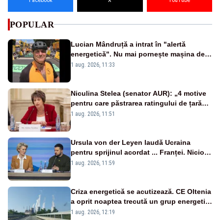
POPULAR
Lucian Mândruță a intrat în "alertă
energetică". Nu mai pornește mașina de
spălat seara
1 aug. 2026, 11:33
Niculina Stelea (senator AUR): „4 motive
pentru care păstrarea ratingului de țară
nu este o reușită pentru Guvernul
1 aug. 2026, 11:51
Bolojan”
Ursula von der Leyen laudă Ucraina
pentru sprijinul acordat ... Franței. Nicio
reacție privind ajutorul energetic promis
1 aug. 2026, 11:59
României
Criza energetică se acutizează. CE Oltenia
a oprit noaptea trecută un grup energetic
de la Rovinari
1 aug. 2026, 12:19