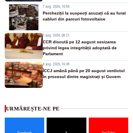
7 aug. 2026, 10:58
Percheziții la suspecți acuzați că au furat
cabluri din parcuri fotovoltaice
7 aug. 2026, 08:21
CCR discută pe 12 august sesizarea
privind legea integrității adoptată de
Parlament
6 aug. 2026, 16:49
ÎCCJ amână până pe 20 august verdictul
în procesul dintre magistrați și Guvern
URMĂREȘTE-NE PE
Facebook
X
YouTube