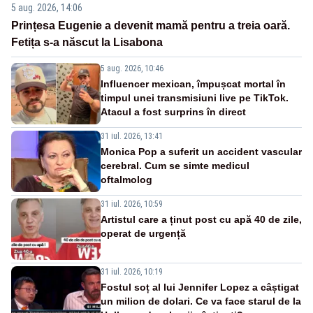
5 aug. 2026, 14:06
Prințesa Eugenie a devenit mamă pentru a treia oară.
Fetița s-a născut la Lisabona
5 aug. 2026, 10:46
Influencer mexican, împușcat mortal în
timpul unei transmisiuni live pe TikTok.
Atacul a fost surprins în direct
31 iul. 2026, 13:41
Monica Pop a suferit un accident vascular
cerebral. Cum se simte medicul
oftalmolog
31 iul. 2026, 10:59
Artistul care a ținut post cu apă 40 de zile,
operat de urgență
31 iul. 2026, 10:19
Fostul soț al lui Jennifer Lopez a câștigat
un milion de dolari. Ce va face starul de la