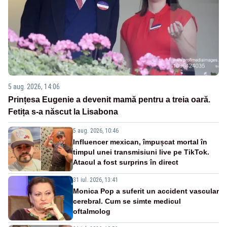
5 aug. 2026, 14:06
Prințesa Eugenie a devenit mamă pentru a treia oară.
Fetița s-a născut la Lisabona
5 aug. 2026, 10:46
Influencer mexican, împușcat mortal în
timpul unei transmisiuni live pe TikTok.
Atacul a fost surprins în direct
31 iul. 2026, 13:41
Monica Pop a suferit un accident vascular
cerebral. Cum se simte medicul
oftalmolog