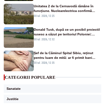
Unitatea 2 de la Cernavodă rămâne în
funcțiune. Nuclearelectrica confirmă
operarea în siguranță
30 iul. 2026, 12:25
Donald Tusk, după ce un posibil proiectil
rusesc a căzut pe teritoriul Poloniei:
„Totul indică o rachetă Kh-101”
30 iul. 2026, 12:32
Șef de la Căminul Spital Sibiu, reținut
pentru luare de mită: ar fi primit bani
pentru internarea mai rapidă a
30 iul. 2026, 12:35
persoanelor vârstnice
CATEGORII POPULARE
Sanatate
Justitie