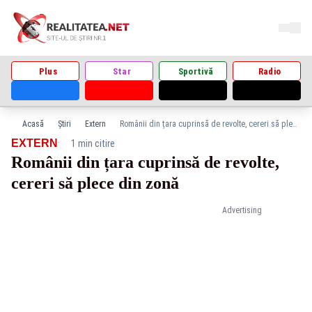
Plus
Star
Sportivă
Radio
Acasă
Știri
Extern
Românii din țara cuprinsă de revolte, cereri să plece din zonă
·
EXTERN
1 min citire
Românii din țara cuprinsă de revolte,
cereri să plece din zonă
Advertising