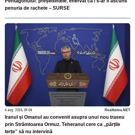
Pentagonului: președintele, enervat că i s-ar fi ascuns
penuria de rachete – SURSE
6 aug. 2026, 09:04
Realitatea.NET
Iranul și Omanul au convenit asupra unui nou traseu
prin Strâmtoarea Ormuz. Teheranul cere ca „părțile
terțe” să nu intervină