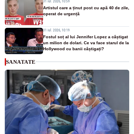
31 iul. 2026, 10:59
Artistul care a ținut post cu apă 40 de zile,
operat de urgență
31 iul. 2026, 10:19
Fostul soț al lui Jennifer Lopez a câștigat
un milion de dolari. Ce va face starul de la
Hollywood cu banii câștigați?
SANATATE