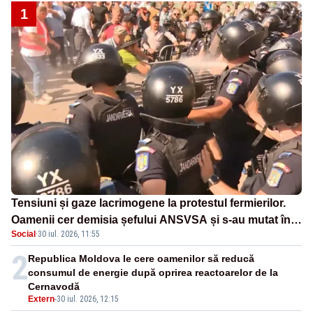
1
Tensiuni și gaze lacrimogene la protestul fermierilor.
Oamenii cer demisia șefului ANSVSA și s-au mutat în
Social
·
30 iul. 2026, 11:55
Piața Victoria– LIVE TEXT
2
Republica Moldova le cere oamenilor să reducă
consumul de energie după oprirea reactoarelor de la
Cernavodă
Extern
-
30 iul. 2026, 12:15