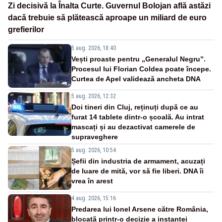
Zi decisivă la Înalta Curte. Guvernul Bolojan află astăzi
dacă trebuie să plătească aproape un miliard de euro
grefierilor
5 aug. 2026, 18:40
Vești proaste pentru „Generalul Negru”.
Procesul lui Florian Coldea poate începe.
Curtea de Apel validează ancheta DNA
5 aug. 2026, 12:32
Doi tineri din Cluj, reținuți după ce au
furat 14 tablete dintr-o școală. Au intrat
mascați și au dezactivat camerele de
supraveghere
5 aug. 2026, 10:54
Șefii din industria de armament, acuzați
de luare de mită, vor să fie liberi. DNA îi
vrea în arest
4 aug. 2026, 15:16
Predarea lui Ionel Arsene către România,
blocată printr-o decizie a instanței