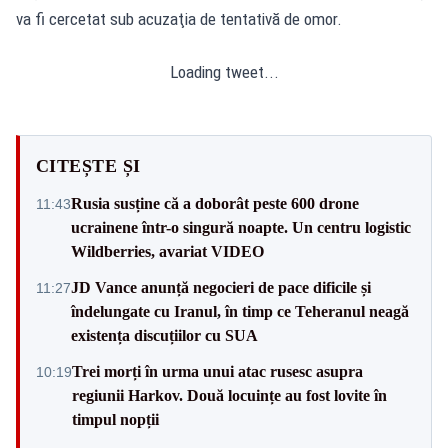
va fi cercetat sub acuzaţia de tentativă de omor.
Loading tweet...
CITEȘTE ȘI
Rusia susține că a doborât peste 600 drone
11:43
ucrainene într-o singură noapte. Un centru logistic
Wildberries, avariat VIDEO
JD Vance anunță negocieri de pace dificile și
11:27
îndelungate cu Iranul, în timp ce Teheranul neagă
existența discuțiilor cu SUA
Trei morți în urma unui atac rusesc asupra
10:19
regiunii Harkov. Două locuințe au fost lovite în
timpul nopții