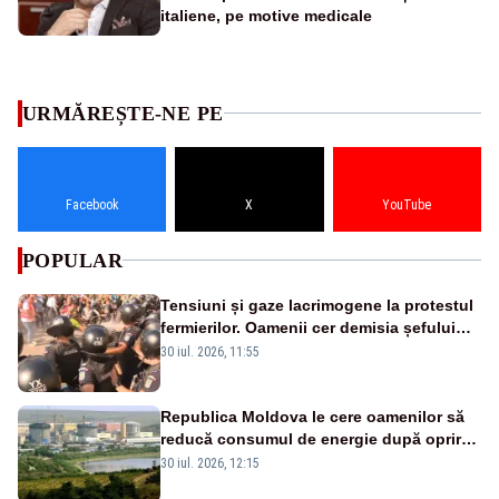
italiene, pe motive medicale
URMĂREȘTE-NE PE
Facebook
X
YouTube
POPULAR
Tensiuni și gaze lacrimogene la protestul
fermierilor. Oamenii cer demisia șefului
ANSVSA și s-au mutat în Piața Victoria–
30 iul. 2026, 11:55
LIVE TEXT
Republica Moldova le cere oamenilor să
reducă consumul de energie după oprirea
reactoarelor de la Cernavodă
30 iul. 2026, 12:15