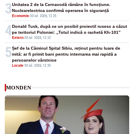
3
Unitatea 2 de la Cernavodă rămâne în funcțiune.
Nuclearelectrica confirmă operarea în siguranță
Economie
-
30 iul. 2026, 12:25
4
Donald Tusk, după ce un posibil proiectil rusesc a căzut
pe teritoriul Poloniei: „Totul indică o rachetă Kh-101”
Extern
-
30 iul. 2026, 12:32
5
Șef de la Căminul Spital Sibiu, reținut pentru luare de
mită: ar fi primit bani pentru internarea mai rapidă a
persoanelor vârstnice
Locale
-
30 iul. 2026, 12:35
MONDEN