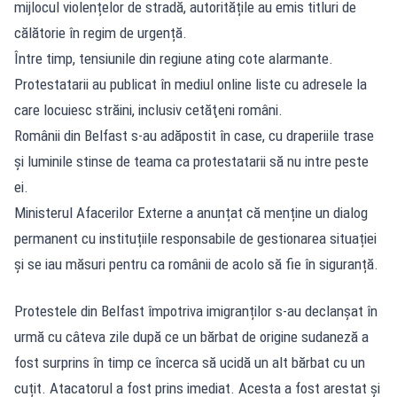
mijlocul violențelor de stradă, autoritățile au emis titluri de
călătorie în regim de urgență.
Între timp, tensiunile din regiune ating cote alarmante.
Protestatarii au publicat în mediul online liste cu adresele la
care locuiesc străini, inclusiv cetăţeni români.
Românii din Belfast s-au adăpostit în case, cu draperiile trase
și luminile stinse de teama ca protestatarii să nu intre peste
ei.
Ministerul Afacerilor Externe a anunțat că menține un dialog
permanent cu instituțiile responsabile de gestionarea situației
și se iau măsuri pentru ca românii de acolo să fie în siguranță.
Protestele din Belfast
împotriva imigranților s-au declanșat în
urmă cu câteva zile după ce un bărbat de origine sudaneză a
fost surprins în timp ce încerca să ucidă un alt bărbat cu un
cuțit. Atacatorul a fost prins imediat. Acesta a fost arestat şi