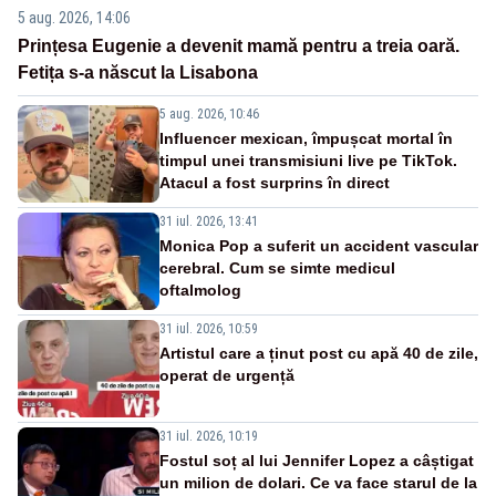
5 aug. 2026, 14:06
Prințesa Eugenie a devenit mamă pentru a treia oară.
Fetița s-a născut la Lisabona
5 aug. 2026, 10:46
Influencer mexican, împușcat mortal în
timpul unei transmisiuni live pe TikTok.
Atacul a fost surprins în direct
31 iul. 2026, 13:41
Monica Pop a suferit un accident vascular
cerebral. Cum se simte medicul
oftalmolog
31 iul. 2026, 10:59
Artistul care a ținut post cu apă 40 de zile,
operat de urgență
31 iul. 2026, 10:19
Fostul soț al lui Jennifer Lopez a câștigat
un milion de dolari. Ce va face starul de la