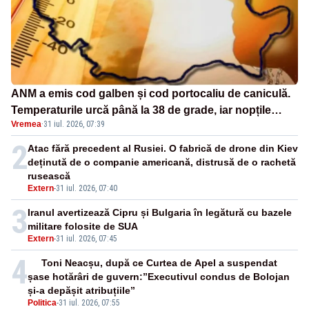
ANM a emis cod galben și cod portocaliu de caniculă.
Temperaturile urcă până la 38 de grade, iar nopțile
Vremea
·
31 iul. 2026, 07:39
devin tropicale
2
Atac fără precedent al Rusiei. O fabrică de drone din Kiev
deținută de o companie americană, distrusă de o rachetă
rusească
Extern
-
31 iul. 2026, 07:40
3
Iranul avertizează Cipru și Bulgaria în legătură cu bazele
militare folosite de SUA
Extern
-
31 iul. 2026, 07:45
4
Toni Neacșu, după ce Curtea de Apel a suspendat
șase hotărâri de guvern:”Executivul condus de Bolojan
și-a depășit atribuțiile”
Politica
-
31 iul. 2026, 07:55