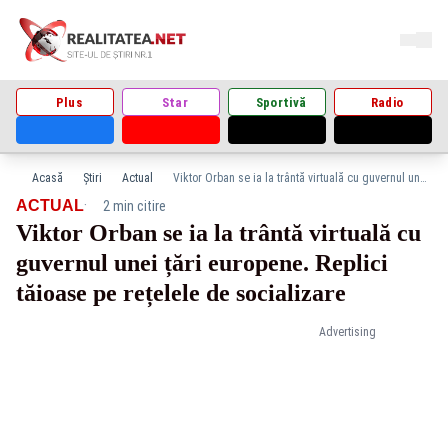
Plus
Star
Sportivă
Radio
Acasă
Știri
Actual
Viktor Orban se ia la trântă virtuală cu guvernul unei țări europene. Replici tăioase pe rețelele de socializare
·
ACTUAL
2 min citire
Viktor Orban se ia la trântă virtuală cu
guvernul unei țări europene. Replici
tăioase pe rețelele de socializare
Advertising