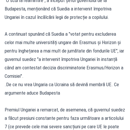
"O scurtă reamintire", a început șeful guvernului de la
Budapesta, menționând că Suedia a intervenit împotriva
Ungariei în cazul încălcării legii de protecție a copilului.
A continuat spunând că Suedia a "votat pentru excluderea
celor mai multe universități ungare din Erasmus și Horizon și
pentru înghețarea a mai mult de jumătate din fondurile UE", iar
guvernul suedez "a intervenit împotriva Ungariei în instanță
când am contestat decizia discriminatorie Erasmus/Horizon a
Comisiei".
.De ce nu vrea Ungaria ca Ucraina să devină membră UE. Ce
argumente aduce Budapesta
Premiul Ungariei a remarcat, de asemenea, că guvernul suedez
a făcut presiuni constante pentru faza următoare a articolului
7 (ce prevede cele mai severe sancțiuni pe care UE le poate