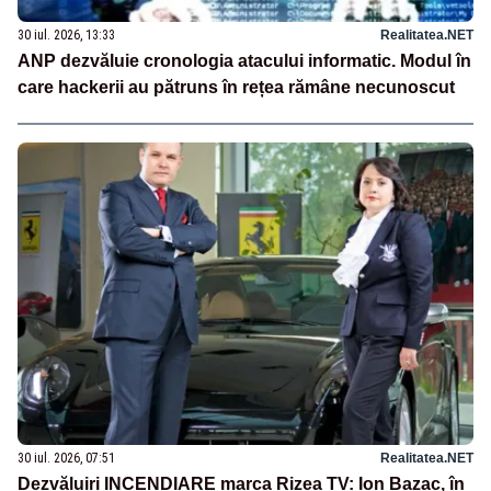
30 iul. 2026, 13:33
Realitatea.NET
ANP dezvăluie cronologia atacului informatic. Modul în
care hackerii au pătruns în rețea rămâne necunoscut
30 iul. 2026, 07:51
Realitatea.NET
Dezvăluiri INCENDIARE marca Rizea TV: Ion Bazac, în