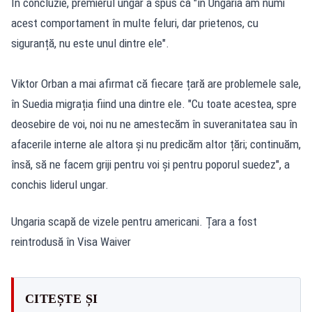
În concluzie, premierul ungar a spus că "în Ungaria am numi
acest comportament în multe feluri, dar prietenos, cu
siguranță, nu este unul dintre ele".
Viktor Orban a mai afirmat că fiecare țară are problemele sale,
în Suedia migrația fiind una dintre ele. "Cu toate acestea, spre
deosebire de voi, noi nu ne amestecăm în suveranitatea sau în
afacerile interne ale altora și nu predicăm altor țări; continuăm,
însă, să ne facem griji pentru voi și pentru poporul suedez", a
conchis liderul ungar.
Ungaria scapă de vizele pentru americani. Țara a fost
reintrodusă în Visa Waiver
CITEȘTE ȘI