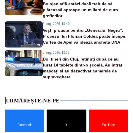
Bolojan află astăzi dacă trebuie să
plătească aproape un miliard de euro
grefierilor
5 aug. 2026, 18:40
Vești proaste pentru „Generalul Negru”.
Procesul lui Florian Coldea poate începe.
Curtea de Apel validează ancheta DNA
5 aug. 2026, 12:32
Doi tineri din Cluj, reținuți după ce au
furat 14 tablete dintr-o școală. Au intrat
mascați și au dezactivat camerele de
supraveghere
URMĂREȘTE-NE PE
Facebook
X
YouTube