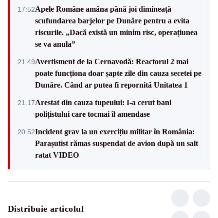
Apele Române amâna până joi dimineață
17:52
scufundarea barjelor pe Dunăre pentru a evita
riscurile. „Dacă există un minim risc, operațiunea
se va anula”
Avertisment de la Cernavodă: Reactorul 2 mai
21:49
poate funcționa doar șapte zile din cauza secetei pe
Dunăre. Când ar putea fi repornită Unitatea 1
Arestat din cauza tupeului: I-a cerut bani
21:17
polițistului care tocmai îl amendase
Incident grav la un exercițiu militar în România:
20:52
Parașutist rămas suspendat de avion după un salt
ratat VIDEO
Distribuie articolul