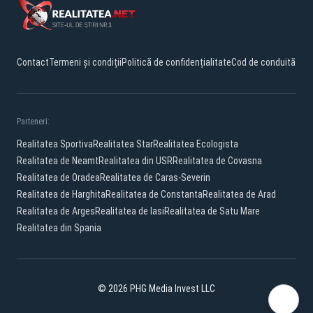
Contact
Termeni și condiții
Politică de confidențialitate
Cod de conduită
Parteneri:
Realitatea Sportiva
Realitatea Star
Realitatea Ecologista
Realitatea de Neamt
Realitatea din USR
Realitatea de Covasna
Realitatea de Oradea
Realitatea de Caras-Severin
Realitatea de Harghita
Realitatea de Constanta
Realitatea de Arad
Realitatea de Arges
Realitatea de Iasi
Realitatea de Satu Mare
Realitatea din Spania
© 2026 PHG Media Invest LLC
Facebook
YouTube
X
TikTok