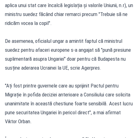
aplica unui stat care încalcă legislația și valorile Uniunii, n.r), un
ministru suedez făcând chiar remarci precum "Trebuie să ne
ridicăm vocea la copil".
De asemenea, oficialul ungar a amintit faptul că ministrul
suedez pentru afaceri europene s-a angajat să "pună presiune
suplimentară asupra Ungariei" doar pentru că Budapesta nu
susține aderarea Ucrainei la UE, scrie Agerpres.
"Ați fost printre guvernele care au sprijinit Pactul pentru
Migrație în pofida deciziei anterioare a Consiliului care solicita
unanimitate în această chestiune foarte sensibilă. Acest lucru
pune securitatea Ungariei în pericol direct", a mai afirmat
Viktor Orban.