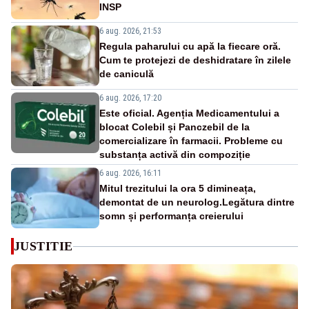
INSP
6 aug. 2026, 21:53
Regula paharului cu apă la fiecare oră.
Cum te protejezi de deshidratare în zilele
de caniculă
6 aug. 2026, 17:20
Este oficial. Agenția Medicamentului a
blocat Colebil și Panczebil de la
comercializare în farmacii. Probleme cu
substanța activă din compoziție
6 aug. 2026, 16:11
Mitul trezitului la ora 5 dimineața,
demontat de un neurolog.Legătura dintre
somn și performanța creierului
JUSTITIE