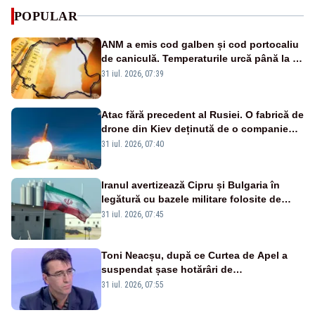
POPULAR
ANM a emis cod galben și cod portocaliu
de caniculă. Temperaturile urcă până la 38
de grade, iar nopțile devin tropicale
31 iul. 2026, 07:39
Atac fără precedent al Rusiei. O fabrică de
drone din Kiev deținută de o companie
americană, distrusă de o rachetă
31 iul. 2026, 07:40
rusească
Iranul avertizează Cipru și Bulgaria în
legătură cu bazele militare folosite de
SUA
31 iul. 2026, 07:45
Toni Neacșu, după ce Curtea de Apel a
suspendat șase hotărâri de
guvern:”Executivul condus de Bolojan și-
31 iul. 2026, 07:55
a depășit atribuțiile”