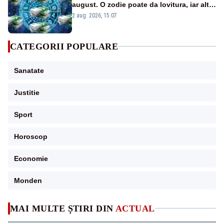
august. O zodie poate da lovitura, iar alta
riscă să piardă bani dintr-o decizie pripită
2 aug. 2026, 15:07
CATEGORII POPULARE
Sanatate
Justitie
Sport
Horoscop
Economie
Monden
MAI MULTE ȘTIRI DIN
ACTUAL