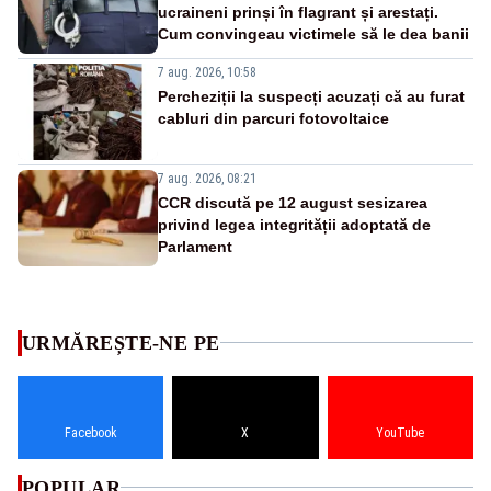
ucraineni prinși în flagrant și arestați.
Cum convingeau victimele să le dea banii
7 aug. 2026, 10:58
Percheziții la suspecți acuzați că au furat
cabluri din parcuri fotovoltaice
7 aug. 2026, 08:21
CCR discută pe 12 august sesizarea
privind legea integrității adoptată de
Parlament
URMĂREȘTE-NE PE
Facebook
X
YouTube
POPULAR