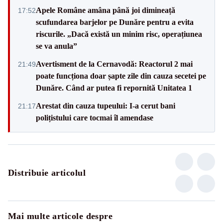
Apele Române amâna până joi dimineață
17:52
scufundarea barjelor pe Dunăre pentru a evita
riscurile. „Dacă există un minim risc, operațiunea
se va anula”
Avertisment de la Cernavodă: Reactorul 2 mai
21:49
poate funcționa doar șapte zile din cauza secetei pe
Dunăre. Când ar putea fi repornită Unitatea 1
Arestat din cauza tupeului: I-a cerut bani
21:17
polițistului care tocmai îl amendase
Distribuie articolul
Mai multe articole despre