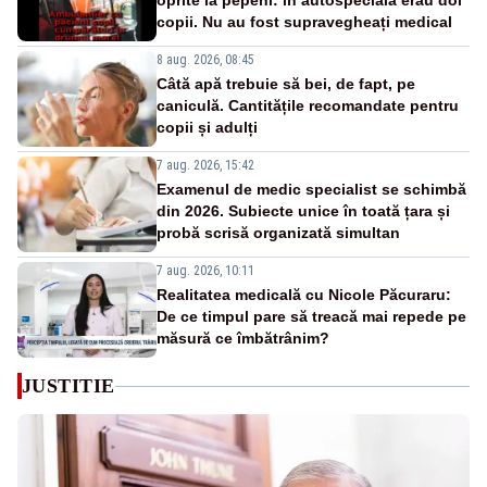
oprite la pepeni: în autospecială erau doi
copii. Nu au fost supravegheați medical
8 aug. 2026, 08:45
Câtă apă trebuie să bei, de fapt, pe
caniculă. Cantitățile recomandate pentru
copii și adulți
7 aug. 2026, 15:42
Examenul de medic specialist se schimbă
din 2026. Subiecte unice în toată țara și
probă scrisă organizată simultan
7 aug. 2026, 10:11
Realitatea medicală cu Nicole Păcuraru:
De ce timpul pare să treacă mai repede pe
măsură ce îmbătrânim?
JUSTITIE