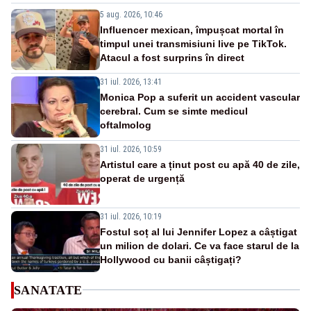
5 aug. 2026, 10:46
Influencer mexican, împușcat mortal în
timpul unei transmisiuni live pe TikTok.
Atacul a fost surprins în direct
31 iul. 2026, 13:41
Monica Pop a suferit un accident vascular
cerebral. Cum se simte medicul
oftalmolog
31 iul. 2026, 10:59
Artistul care a ținut post cu apă 40 de zile,
operat de urgență
31 iul. 2026, 10:19
Fostul soț al lui Jennifer Lopez a câștigat
un milion de dolari. Ce va face starul de la
Hollywood cu banii câștigați?
SANATATE