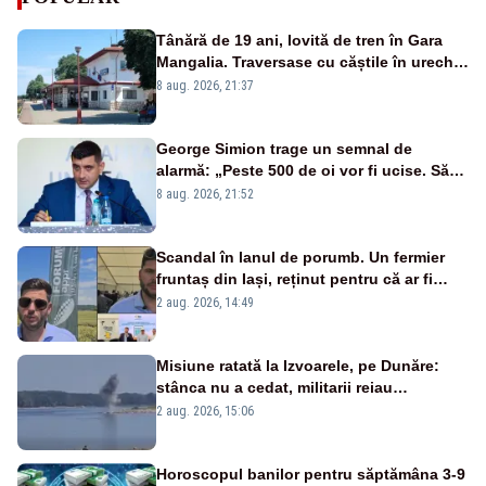
Tânără de 19 ani, lovită de tren în Gara
Mangalia. Traversase cu căștile în urechi
liniile printr-un loc nepermis
8 aug. 2026, 21:37
George Simion trage un semnal de
alarmă: „Peste 500 de oi vor fi ucise. Să
vedem dacă ciobanii vor fi despăgubiți”
8 aug. 2026, 21:52
Scandal în lanul de porumb. Un fermier
fruntaș din Iași, reținut pentru că ar fi
bătut un bărbat prins la furat
2 aug. 2026, 14:49
Misiune ratată la Izvoarele, pe Dunăre:
stânca nu a cedat, militarii reiau
detonările luni – VIDEO
2 aug. 2026, 15:06
Horoscopul banilor pentru săptămâna 3-9