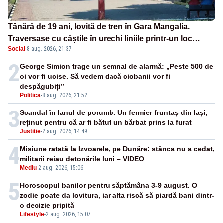
Tânără de 19 ani, lovită de tren în Gara Mangalia.
Traversase cu căștile în urechi liniile printr-un loc
Social
·
8 aug. 2026, 21:37
nepermis
2
George Simion trage un semnal de alarmă: „Peste 500 de
oi vor fi ucise. Să vedem dacă ciobanii vor fi
despăgubiți”
Politica
-
8 aug. 2026, 21:52
3
Scandal în lanul de porumb. Un fermier fruntaș din Iași,
reținut pentru că ar fi bătut un bărbat prins la furat
Justitie
-
2 aug. 2026, 14:49
4
Misiune ratată la Izvoarele, pe Dunăre: stânca nu a cedat,
militarii reiau detonările luni – VIDEO
Mediu
-
2 aug. 2026, 15:06
5
Horoscopul banilor pentru săptămâna 3-9 august. O
zodie poate da lovitura, iar alta riscă să piardă bani dintr-
o decizie pripită
Lifestyle
-
2 aug. 2026, 15:07