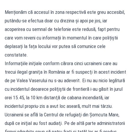
Menționăm că accesul în zona respectivă este greu accesibil,
putându-se efectua doar cu drezina și apoi pe jos, iar
acoperirea cu semnal de telefonie este redusă, fapt pentru
care vom reveni cu informații în momentul în care polițiștii
deplasați la fața locului vor putea să comunice cele
constatate.
Informaţiile iniţiale conform cărora cinci ucraineni care au
trecui ilegal graniţa în România ar fi suspecţi în acest incident
de pe Valea Vaserului nu s-au adeverit. Ei nu au nicio legătură
cu incidentul deoarece poliţiştii de frontieră i-au găsit în jurul
orei 15.45, la 10 km distanţă de cabana incendiată, iar
incidentul propriu-zis a avut loc aseară, mult mai târziu.
Ucrainenii se află la Centrul de refugiaţi din Şomcuta Mare,
după ce iniţial au fost audiaţi. Pe de altă parte administratorii
firmei păgubite spun că patru fraţi şi tatăl lor ar fi produs