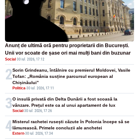
Anunț de ultimă oră pentru proprietarii din București.
Unii vor scoate de șase ori mai mulți bani din buzunar
Social
·
30 iul. 2026, 17:12
2
Sorin Grindeanu, întâlnire cu premierul Moldovei, Vasile
Tofan: „România susține parcursul european al
Chișinăului”
Politica
-
30 iul. 2026, 17:11
3
O insulă privată din Delta Dunării a fost scoasă la
vânzare. Prețul este ca al unui apartament de lux
Social
-
30 iul. 2026, 17:26
4
Misterul rachetei rusești căzute în Polonia începe să se
lămurească. Primele concluzii ale anchetei
Extern
-
30 iul. 2026, 17:34