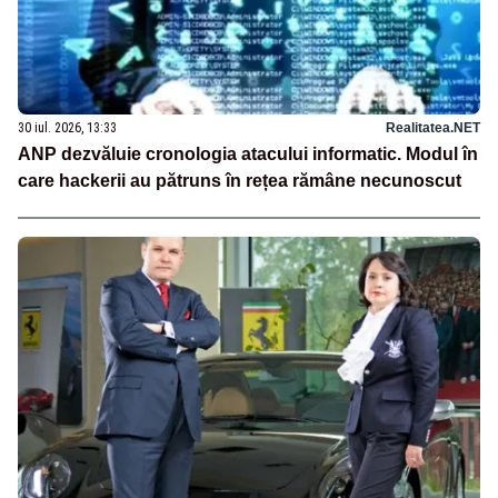
30 iul. 2026, 13:33
Realitatea.NET
ANP dezvăluie cronologia atacului informatic. Modul în
care hackerii au pătruns în rețea rămâne necunoscut