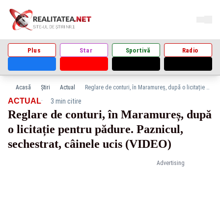
Plus
Star
Sportivă
Radio
Acasă
Știri
Actual
Reglare de conturi, în Maramureș, după o licitație pentru pădure. Paznicul, sechestrat, câinele ucis (VIDEO)
·
ACTUAL
3 min citire
Reglare de conturi, în Maramureș, după
o licitație pentru pădure. Paznicul,
sechestrat, câinele ucis (VIDEO)
Advertising