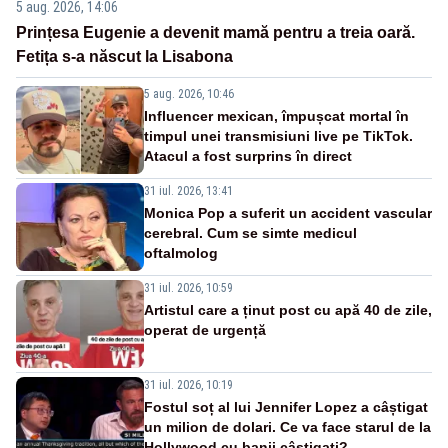
5 aug. 2026, 14:06
Prințesa Eugenie a devenit mamă pentru a treia oară.
Fetița s-a născut la Lisabona
5 aug. 2026, 10:46
Influencer mexican, împușcat mortal în
timpul unei transmisiuni live pe TikTok.
Atacul a fost surprins în direct
31 iul. 2026, 13:41
Monica Pop a suferit un accident vascular
cerebral. Cum se simte medicul
oftalmolog
31 iul. 2026, 10:59
Artistul care a ținut post cu apă 40 de zile,
operat de urgență
31 iul. 2026, 10:19
Fostul soț al lui Jennifer Lopez a câștigat
un milion de dolari. Ce va face starul de la
Hollywood cu banii câștigați?