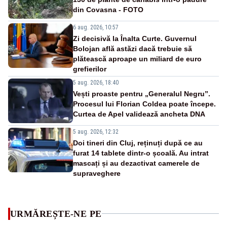
din Covasna - FOTO
6 aug. 2026, 10:57
Zi decisivă la Înalta Curte. Guvernul
Bolojan află astăzi dacă trebuie să
plătească aproape un miliard de euro
grefierilor
5 aug. 2026, 18:40
Vești proaste pentru „Generalul Negru”.
Procesul lui Florian Coldea poate începe.
Curtea de Apel validează ancheta DNA
5 aug. 2026, 12:32
Doi tineri din Cluj, reținuți după ce au
furat 14 tablete dintr-o școală. Au intrat
mascați și au dezactivat camerele de
supraveghere
URMĂREȘTE-NE PE