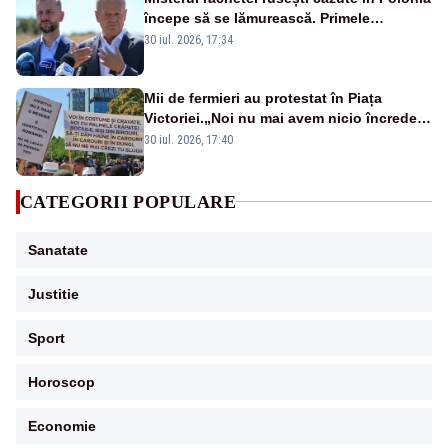
începe să se lămurească. Primele
concluzii ale anchetei
30 iul. 2026, 17:34
Mii de fermieri au protestat în Piața
Victoriei.„Noi nu mai avem nicio încredere
în conducere, demisia”-VIDEO
30 iul. 2026, 17:40
CATEGORII POPULARE
Sanatate
Justitie
Sport
Horoscop
Economie