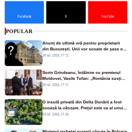
Facebook
X
YouTube
POPULAR
Anunț de ultimă oră pentru proprietarii
din București. Unii vor scoate de șase ori
mai mulți bani din buzunar
30 iul. 2026, 17:12
Sorin Grindeanu, întâlnire cu premierul
Moldovei, Vasile Tofan: „România susține
parcursul european al Chișinăului”
30 iul. 2026, 17:11
O insulă privată din Delta Dunării a fost
scoasă la vânzare. Prețul este ca al unui
apartament de lux
30 iul. 2026, 17:26
Misterul rachetei rusești căzute în Polonia