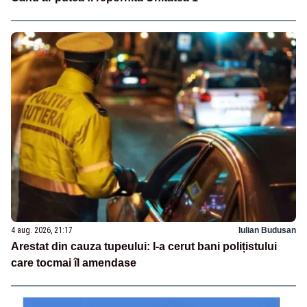
4 aug. 2026, 21:17
Iulian Budusan
Arestat din cauza tupeului: I-a cerut bani polițistului
care tocmai îl amendase