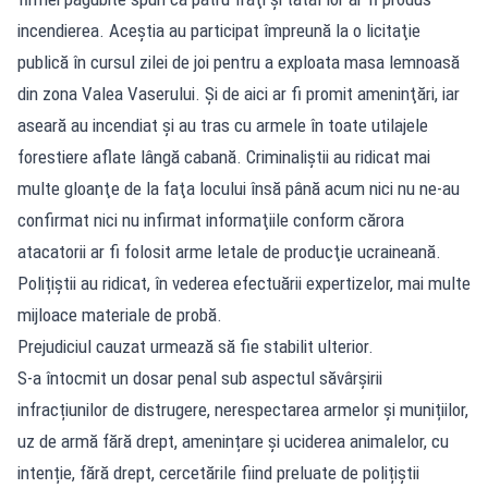
incendierea. Aceştia au participat împreună la o licitaţie
publică în cursul zilei de joi pentru a exploata masa lemnoasă
din zona Valea Vaserului. Şi de aici ar fi promit ameninţări, iar
aseară au incendiat şi au tras cu armele în toate utilajele
forestiere aflate lângă cabană. Criminaliştii au ridicat mai
multe gloanţe de la faţa locului însă până acum nici nu ne-au
confirmat nici nu infirmat informaţiile conform cărora
atacatorii ar fi folosit arme letale de producţie ucraineană.
Polițiștii au ridicat, în vederea efectuării expertizelor, mai multe
mijloace materiale de probă.
Prejudiciul cauzat urmează să fie stabilit ulterior.
S-a întocmit un dosar penal sub aspectul săvârșirii
infracțiunilor de distrugere, nerespectarea armelor și munițiilor,
uz de armă fără drept, amenințare și uciderea animalelor, cu
intenție, fără drept, cercetările fiind preluate de polițiștii