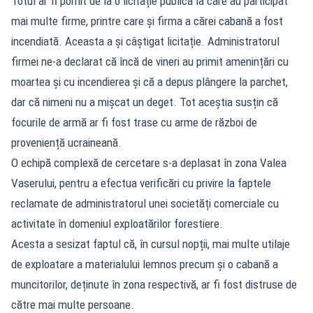
Totul ar fi pornit de la o licitație publică la care au participat
mai multe firme, printre care și firma a cărei cabană a fost
incendiată. Aceasta a și câștigat licitație. Administratorul
firmei ne-a declarat că încă de vineri au primit amenințări cu
moartea și cu incendierea și că a depus plângere la parchet,
dar că nimeni nu a mișcat un deget. Tot aceștia susțin că
focurile de armă ar fi fost trase cu arme de război de
proveniență ucraineană.
O echipă complexă de cercetare s-a deplasat în zona Valea
Vaserului, pentru a efectua verificări cu privire la faptele
reclamate de administratorul unei societăți comerciale cu
activitate în domeniul exploatărilor forestiere.
Acesta a sesizat faptul că, în cursul nopții, mai multe utilaje
de exploatare a materialului lemnos precum și o cabană a
muncitorilor, deținute în zona respectivă, ar fi fost distruse de
către mai multe persoane.