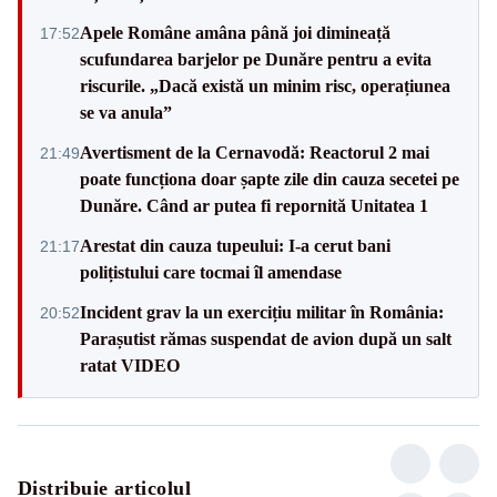
Apele Române amâna până joi dimineață
17:52
scufundarea barjelor pe Dunăre pentru a evita
riscurile. „Dacă există un minim risc, operațiunea
se va anula”
Avertisment de la Cernavodă: Reactorul 2 mai
21:49
poate funcționa doar șapte zile din cauza secetei pe
Dunăre. Când ar putea fi repornită Unitatea 1
Arestat din cauza tupeului: I-a cerut bani
21:17
polițistului care tocmai îl amendase
Incident grav la un exercițiu militar în România:
20:52
Parașutist rămas suspendat de avion după un salt
ratat VIDEO
Distribuie articolul