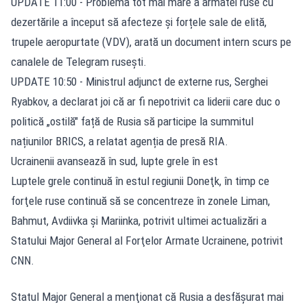
UPDATE 11:00 - Problema tot mai mare a armatei ruse cu
dezertările a început să afecteze și forțele sale de elită,
trupele aeropurtate (VDV), arată un document intern scurs pe
canalele de Telegram rusești.
UPDATE 10:50 - Ministrul adjunct de externe rus, Serghei
Ryabkov, a declarat joi că ar fi nepotrivit ca liderii care duc o
politică „ostilă" față de Rusia să participe la summitul
națiunilor BRICS, a relatat agenția de presă RIA.
Ucrainenii avansează în sud, lupte grele în est
Luptele grele continuă în estul regiunii Doneţk, în timp ce
forţele ruse continuă să se concentreze în zonele Liman,
Bahmut, Avdiivka şi Mariinka, potrivit ultimei actualizări a
Statului Major General al Forţelor Armate Ucrainene, potrivit
CNN.
Statul Major General a menţionat că Rusia a desfăşurat mai