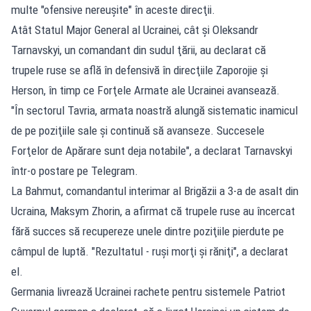
multe "ofensive nereuşite" în aceste direcţii.
Atât Statul Major General al Ucrainei, cât şi Oleksandr
Tarnavskyi, un comandant din sudul ţării, au declarat că
trupele ruse se află în defensivă în direcţiile Zaporojie şi
Herson, în timp ce Forţele Armate ale Ucrainei avansează.
"În sectorul Tavria, armata noastră alungă sistematic inamicul
de pe poziţiile sale şi continuă să avanseze. Succesele
Forţelor de Apărare sunt deja notabile", a declarat Tarnavskyi
într-o postare pe Telegram.
La Bahmut, comandantul interimar al Brigăzii a 3-a de asalt din
Ucraina, Maksym Zhorin, a afirmat că trupele ruse au încercat
fără succes să recupereze unele dintre poziţiile pierdute pe
câmpul de luptă. "Rezultatul - ruşi morţi şi răniţi", a declarat
el.
Germania livrează Ucrainei rachete pentru sistemele Patriot