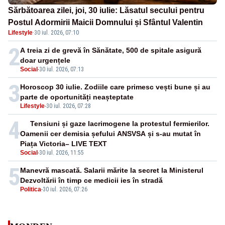
Sărbătoarea zilei, joi, 30 iulie: Lăsatul secului pentru
Postul Adormirii Maicii Domnului și Sfântul Valentin
Lifestyle
·
30 iul. 2026, 07:10
2
A treia zi de grevă în Sănătate, 500 de spitale asigură
doar urgențele
Social
-
30 iul. 2026, 07:13
3
Horoscop 30 iulie. Zodiile care primesc vești bune și au
parte de oportunități neașteptate
Lifestyle
-
30 iul. 2026, 07:28
4
Tensiuni și gaze lacrimogene la protestul fermierilor.
Oamenii cer demisia șefului ANSVSA și s-au mutat în
Piața Victoria– LIVE TEXT
Social
-
30 iul. 2026, 11:55
5
Manevră mascată. Salarii mărite la secret la Ministerul
Dezvoltării în timp ce medicii ies în stradă
Politica
-
30 iul. 2026, 07:26