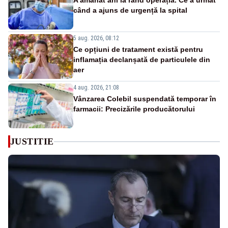
A amânat ani la rând operația. Ce a urmat
când a ajuns de urgență la spital
5 aug. 2026, 08:12
Ce opțiuni de tratament există pentru
inflamația declanșată de particulele din
aer
4 aug. 2026, 21:08
Vânzarea Colebil suspendată temporar în
farmacii: Precizările producătorului
JUSTITIE