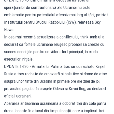
operațiunilor de contraofensivă ale Ucrainei nu este
emblematic pentru potențialul ofensiv mai larg al țării, potrivit
Institutului pentru Studiul Războiului (ISW), relatează Sky
News.
În cea mai recentă actualizare a conflictului, think-tank-ul a
declarat că forțele ucrainene reușesc probabil să creeze cu
succes condițiile pentru un viitor efort principal, în ciuda
eșecurilor inițiale.
UPDATE 14:30 - Armata lui Putin a tras iar cu rachete Kinjal
Rusia a tras rachete de croazieră și balistice și drone de atac
asupra unor ținte din Ucraina în primele ore ale zilei de joi,
provocând pagube în orașele Odesa și Krivoi Rog, au declarat
oficiali ucraineni.
Apărarea antiaeriană ucraineană a doborât trei din cele patru
drone lansate în atacul din timpul nopții, care a implicat trei