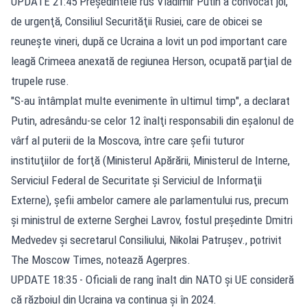
UPDATE 21:45 Preşedintele rus Vladimir Putin a convocat joi,
de urgenţă, Consiliul Securităţii Rusiei, care de obicei se
reuneşte vineri, după ce Ucraina a lovit un pod important care
leagă Crimeea anexată de regiunea Herson, ocupată parţial de
trupele ruse.
"S-au întâmplat multe evenimente în ultimul timp", a declarat
Putin, adresându-se celor 12 înalţi responsabili din eşalonul de
vârf al puterii de la Moscova, între care şefii tuturor
instituţiilor de forţă (Ministerul Apărării, Ministerul de Interne,
Serviciul Federal de Securitate şi Serviciul de Informaţii
Externe), şefii ambelor camere ale parlamentului rus, precum
şi ministrul de externe Serghei Lavrov, fostul preşedinte Dmitri
Medvedev şi secretarul Consiliului, Nikolai Patruşev., potrivit
The Moscow Times, notează Agerpres.
UPDATE 18:35 - Oficiali de rang înalt din NATO şi UE consideră
că războiul din Ucraina va continua şi în 2024.