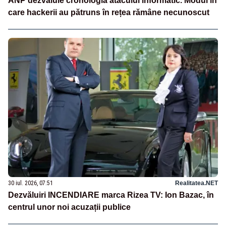
ANP dezvăluie cronologia atacului informatic. Modul în
care hackerii au pătruns în rețea rămâne necunoscut
30 iul. 2026, 07:51
Realitatea.NET
Dezvăluiri INCENDIARE marca Rizea TV: Ion Bazac, în
centrul unor noi acuzații publice