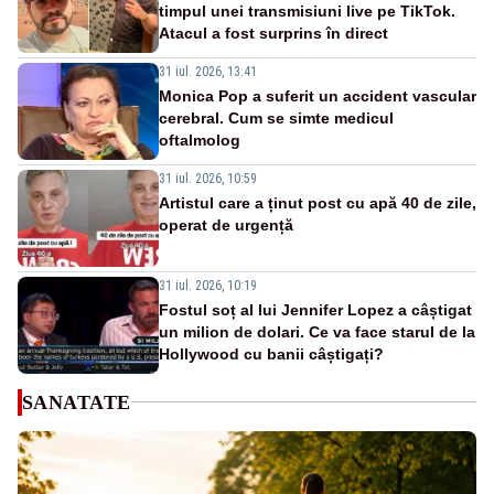
timpul unei transmisiuni live pe TikTok.
Atacul a fost surprins în direct
31 iul. 2026, 13:41
Monica Pop a suferit un accident vascular
cerebral. Cum se simte medicul
oftalmolog
31 iul. 2026, 10:59
Artistul care a ținut post cu apă 40 de zile,
operat de urgență
31 iul. 2026, 10:19
Fostul soț al lui Jennifer Lopez a câștigat
un milion de dolari. Ce va face starul de la
Hollywood cu banii câștigați?
SANATATE