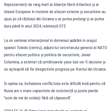
Reprezentanţi de rang înalt ai Alianţei Nord-Atlantice şi ai
Uniunii Europene în materie de afaceri externe şi securitate au
spus joi că războiul din Ucraina s-ar putea prelungi şi ar putea
dura până în anul 2024, relatează EFE.
La un seminar internaţional în domeniul apărării în oraşul
spaniol Toledo (centru), adjunctul secretarului general al NATO
pentru afaceri politice şi politica de securitate, Javier
Colomina, a estimat că următoarele şase luni vor fi decisive şi
se aşteaptă să fie înregistrate progrese pe frontul din Ucraina.
În opinia sa, încheierea conflictului este dificilă însă pentru că
Rusia are o mare capacitate de rezistenţă şi poate pierde
"sute de mii de soldaţi fără să clipească".
UPDATE 16:45 Ritmul mai lent decât se aștepta al