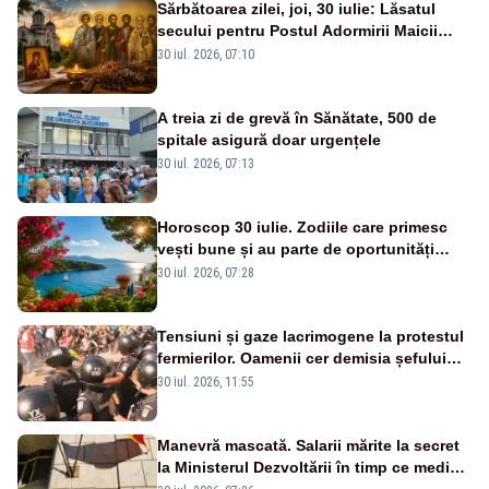
Sărbătoarea zilei, joi, 30 iulie: Lăsatul
secului pentru Postul Adormirii Maicii
Domnului și Sfântul Valentin
30 iul. 2026, 07:10
A treia zi de grevă în Sănătate, 500 de
spitale asigură doar urgențele
30 iul. 2026, 07:13
Horoscop 30 iulie. Zodiile care primesc
vești bune și au parte de oportunități
neașteptate
30 iul. 2026, 07:28
Tensiuni și gaze lacrimogene la protestul
fermierilor. Oamenii cer demisia șefului
ANSVSA și s-au mutat în Piața Victoria–
30 iul. 2026, 11:55
LIVE TEXT
Manevră mascată. Salarii mărite la secret
la Ministerul Dezvoltării în timp ce medicii
ies în stradă