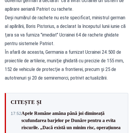
Guvernul german a declarat că a livrat Ucrainei un sistem de
apărare aeriană Patriot cu rachete.
Deşi numărul de rachete nu este specificat, ministrul german
al apărării, Boris Pistorius, a declarat la începutul lunii iunie că
ţara sa va furniza "imediat" Ucrainei 64 de rachete ghidate
pentru sistemele Patriot.
În afară de aceasta, Germania a furnizat Ucrainei 24.500 de
proiectile de artilerie, muniţie ghidată cu precizie de 155 mm,
152 de vehicule de protecţie a frontierei, precum şi 25 de
autotrenuri şi 20 de semiremorci, potrivit actualizării.
CITEȘTE ȘI
Apele Române amâna până joi dimineață
17:52
scufundarea barjelor pe Dunăre pentru a evita
riscurile. „Dacă există un minim risc, operațiunea