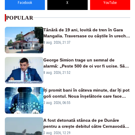
Facebook
X
YouTube
POPULAR
Tânără de 19 ani, lovită de tren în Gara
Mangalia. Traversase cu căștile în urechi
liniile printr-un loc nepermis
8 aug. 2026, 21:37
George Simion trage un semnal de
alarmă: „Peste 500 de oi vor fi ucise. Să
vedem dacă ciobanii vor fi despăgubiți”
8 aug. 2026, 21:52
Îți promit bani în câteva minute, dar îți pot
goli contul. Noua înșelătorie care face
victime pe Facebook și WhatsApp
2 aug. 2026, 06:55
A fost detonată stânca de pe Dunăre
pentru a crește debitul către Cernavodă –
VIDEO
2 aug. 2026, 12:29