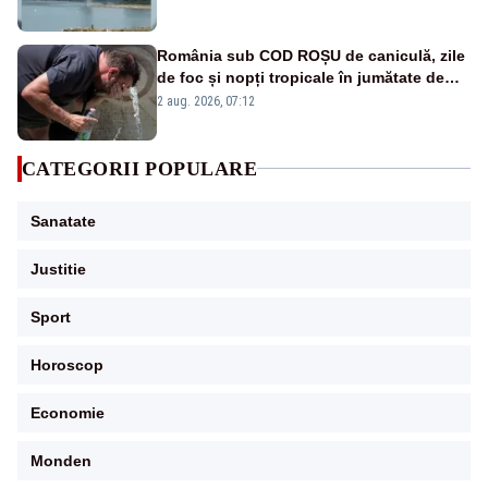
România sub COD ROȘU de caniculă, zile
de foc și nopți tropicale în jumătate de
țară
2 aug. 2026, 07:12
CATEGORII POPULARE
Sanatate
Justitie
Sport
Horoscop
Economie
Monden