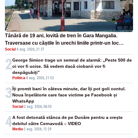
Tânără de 19 ani, lovită de tren în Gara Mangalia.
Traversase cu căștile în urechi liniile printr-un loc
Social
·
8 aug. 2026, 21:37
nepermis
2
George Simion trage un semnal de alarmă: „Peste 500 de
oi vor fi ucise. Să vedem dacă ciobanii vor fi
despăgubiți”
Politica
-
8 aug. 2026, 21:52
3
Îți promit bani în câteva minute, dar îți pot goli contul.
Noua înșelătorie care face victime pe Facebook și
WhatsApp
Social
-
2 aug. 2026, 06:55
4
A fost detonată stânca de pe Dunăre pentru a crește
debitul către Cernavodă – VIDEO
Mediu
-
2 aug. 2026, 12:29