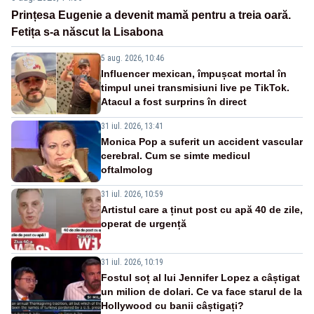
Prințesa Eugenie a devenit mamă pentru a treia oară.
Fetița s-a născut la Lisabona
5 aug. 2026, 10:46
Influencer mexican, împușcat mortal în
timpul unei transmisiuni live pe TikTok.
Atacul a fost surprins în direct
31 iul. 2026, 13:41
Monica Pop a suferit un accident vascular
cerebral. Cum se simte medicul
oftalmolog
31 iul. 2026, 10:59
Artistul care a ținut post cu apă 40 de zile,
operat de urgență
31 iul. 2026, 10:19
Fostul soț al lui Jennifer Lopez a câștigat
un milion de dolari. Ce va face starul de la
Hollywood cu banii câștigați?