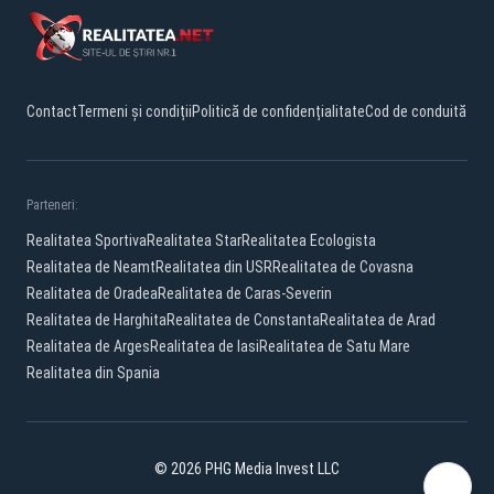
Contact
Termeni și condiții
Politică de confidențialitate
Cod de conduită
Parteneri:
Realitatea Sportiva
Realitatea Star
Realitatea Ecologista
Realitatea de Neamt
Realitatea din USR
Realitatea de Covasna
Realitatea de Oradea
Realitatea de Caras-Severin
Realitatea de Harghita
Realitatea de Constanta
Realitatea de Arad
Realitatea de Arges
Realitatea de Iasi
Realitatea de Satu Mare
Realitatea din Spania
© 2026 PHG Media Invest LLC
Facebook
YouTube
X
TikTok