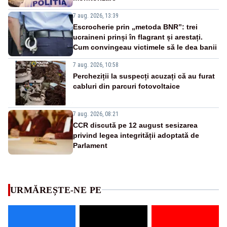
7 aug. 2026, 13:39
Escrocherie prin „metoda BNR”: trei
ucraineni prinși în flagrant și arestați.
Cum convingeau victimele să le dea banii
7 aug. 2026, 10:58
Percheziții la suspecți acuzați că au furat
cabluri din parcuri fotovoltaice
7 aug. 2026, 08:21
CCR discută pe 12 august sesizarea
privind legea integrității adoptată de
Parlament
URMĂREȘTE-NE PE