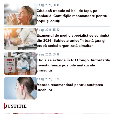
8 aug. 2026, 08:45
Câtă apă trebuie să bei, de fapt, pe
caniculă. Cantitățile recomandate pentru
copii și adulți
7 aug. 2026, 15:42
Examenul de medic specialist se schimbă
din 2026. Subiecte unice în toată țara și
probă scrisă organizată simultan
7 aug. 2026, 09:38
Ebola se extinde în RD Congo. Autoritățile
investighează posibile mutații ale
virusului
7 aug. 2026, 07:23
Metoda recomandată pentru curățarea
urechilor
JUSTITIE