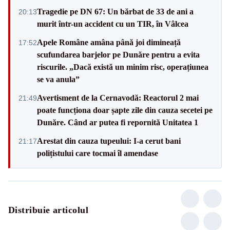
Tragedie pe DN 67: Un bărbat de 33 de ani a
20:13
murit într-un accident cu un TIR, în Vâlcea
Apele Române amâna până joi dimineață
17:52
scufundarea barjelor pe Dunăre pentru a evita
riscurile. „Dacă există un minim risc, operațiunea
se va anula”
Avertisment de la Cernavodă: Reactorul 2 mai
21:49
poate funcționa doar șapte zile din cauza secetei pe
Dunăre. Când ar putea fi repornită Unitatea 1
Arestat din cauza tupeului: I-a cerut bani
21:17
polițistului care tocmai îl amendase
Distribuie articolul