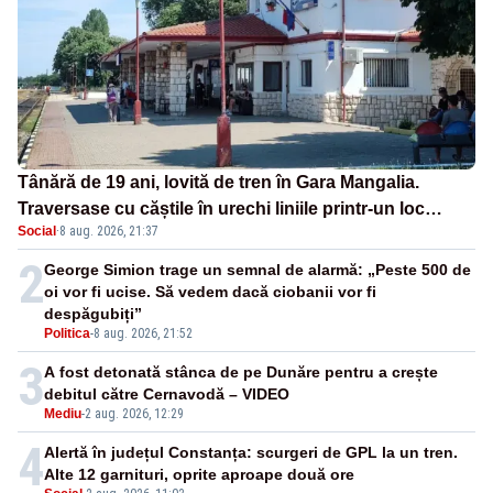
Tânără de 19 ani, lovită de tren în Gara Mangalia.
Traversase cu căștile în urechi liniile printr-un loc
Social
·
8 aug. 2026, 21:37
nepermis
2
George Simion trage un semnal de alarmă: „Peste 500 de
oi vor fi ucise. Să vedem dacă ciobanii vor fi
despăgubiți”
Politica
-
8 aug. 2026, 21:52
3
A fost detonată stânca de pe Dunăre pentru a crește
debitul către Cernavodă – VIDEO
Mediu
-
2 aug. 2026, 12:29
4
Alertă în județul Constanța: scurgeri de GPL la un tren.
Alte 12 garnituri, oprite aproape două ore