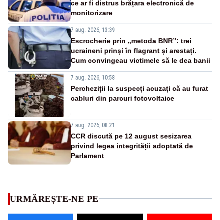
ce ar fi distrus brățara electronică de
monitorizare
7 aug. 2026, 13:39
Escrocherie prin „metoda BNR”: trei
ucraineni prinși în flagrant și arestați.
Cum convingeau victimele să le dea banii
7 aug. 2026, 10:58
Percheziții la suspecți acuzați că au furat
cabluri din parcuri fotovoltaice
7 aug. 2026, 08:21
CCR discută pe 12 august sesizarea
privind legea integrității adoptată de
Parlament
URMĂREȘTE-NE PE