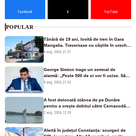
Facebook
X
YouTube
POPULAR
Tânără de 19 ani, lovită de tren în Gara
Mangalia. Traversase cu căștile în urechi
liniile printr-un loc nepermis
8 aug. 2026, 21:37
George Simion trage un semnal de
alarmă: „Peste 500 de oi vor fi ucise. Să
vedem dacă ciobanii vor fi despăgubiți”
8 aug. 2026, 21:52
A fost detonată stânca de pe Dunăre
pentru a crește debitul către Cernavodă –
VIDEO
2 aug. 2026, 12:29
Alertă în județul Constanța: scurgeri de