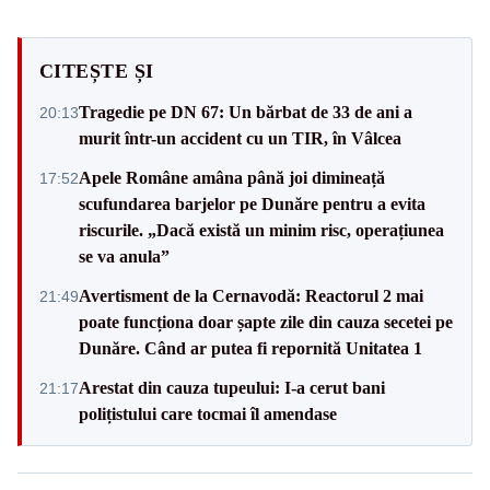
CITEȘTE ȘI
Tragedie pe DN 67: Un bărbat de 33 de ani a
20:13
murit într-un accident cu un TIR, în Vâlcea
Apele Române amâna până joi dimineață
17:52
scufundarea barjelor pe Dunăre pentru a evita
riscurile. „Dacă există un minim risc, operațiunea
se va anula”
Avertisment de la Cernavodă: Reactorul 2 mai
21:49
poate funcționa doar șapte zile din cauza secetei pe
Dunăre. Când ar putea fi repornită Unitatea 1
Arestat din cauza tupeului: I-a cerut bani
21:17
polițistului care tocmai îl amendase