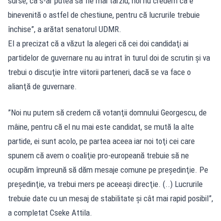
surse, că s-ar putea să fie mai târziu, noi nu credem că e
binevenită o astfel de chestiune, pentru că lucrurile trebuie
închise”, a arătat senatorul UDMR.
El a precizat că a văzut la alegeri că cei doi candidaţi ai
partidelor de guvernare nu au intrat în turul doi de scrutin şi va
trebui o discuţie între viitorii parteneri, dacă se va face o
alianţă de guvernare.
”Noi nu putem să credem că votanţii domnului Georgescu, de
mâine, pentru că el nu mai este candidat, se mută la alte
partide, ei sunt acolo, pe partea aceea iar noi toţi cei care
spunem că avem o coaliţie pro-europeană trebuie să ne
ocupăm împreună să dăm mesaje comune pe preşedinţie. Pe
preşedinţie, va trebui mers pe aceeaşi direcţie. (..) Lucrurile
trebuie date cu un mesaj de stabilitate şi cât mai rapid posibil”,
a completat Cseke Attila.