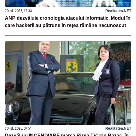
30 iul. 2026, 13:33
Realitatea.NET
ANP dezvăluie cronologia atacului informatic. Modul în
care hackerii au pătruns în rețea rămâne necunoscut
30 iul. 2026, 07:51
Realitatea.NET
Dezvăluiri INCENDIARE marca Rizea TV: Ion Bazac, în