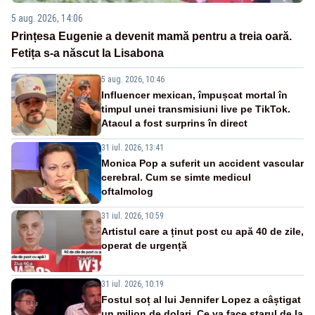
5 aug. 2026, 14:06
Prințesa Eugenie a devenit mamă pentru a treia oară.
Fetița s-a născut la Lisabona
5 aug. 2026, 10:46
Influencer mexican, împușcat mortal în
timpul unei transmisiuni live pe TikTok.
Atacul a fost surprins în direct
31 iul. 2026, 13:41
Monica Pop a suferit un accident vascular
cerebral. Cum se simte medicul
oftalmolog
31 iul. 2026, 10:59
Artistul care a ținut post cu apă 40 de zile,
operat de urgență
31 iul. 2026, 10:19
Fostul soț al lui Jennifer Lopez a câștigat
un milion de dolari. Ce va face starul de la