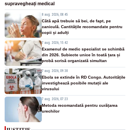
supravegheați medical
8 aug. 2026, 08:45
Câtă apă trebuie să bei, de fapt, pe
caniculă. Cantitățile recomandate pentru
copii și adulți
7 aug. 2026, 15:42
Examenul de medic specialist se schimbă
din 2026. Subiecte unice în toată țara și
probă scrisă organizată simultan
7 aug. 2026, 09:38
Ebola se extinde în RD Congo. Autoritățile
investighează posibile mutații ale
virusului
7 aug. 2026, 07:23
Metoda recomandată pentru curățarea
urechilor
JUSTITIE