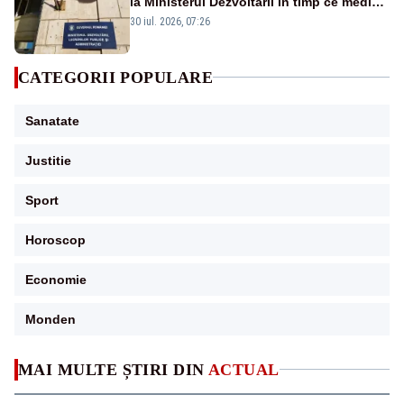
la Ministerul Dezvoltării în timp ce medicii
ies în stradă
30 iul. 2026, 07:26
CATEGORII POPULARE
Sanatate
Justitie
Sport
Horoscop
Economie
Monden
MAI MULTE ȘTIRI DIN
ACTUAL