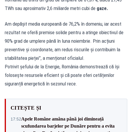
TWh sau aproximativ 2,6 miliarde metri cubi de
gaze.
Am depășit media europeană de 76,2% în domeniu, iar acest
rezultat ne oferă premise solide pentru a atinge obiectivul de
90% grad de umplere până în luna noiembrie. Prin acțiuni
preventive și coordonate, am redus riscurile și contribuim la
stabilitatea pieței”, a menționat oficialul.
Potrivit șefului de la Energie, România demonstrează că își
folosește resursele eficient și că poate oferi cetățenilor
siguranță energetică în sezonul rece.
CITEȘTE ȘI
Apele Române amâna până joi dimineață
17:52
scufundarea barjelor pe Dunăre pentru a evita