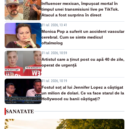
Influencer mexican, împușcat mortal în
timpul unei transmisiuni live pe TikTok.
Atacul a fost surprins în direct
31 iul. 2026, 13:41
Monica Pop a suferit un accident vascular
cerebral. Cum se simte medicul
oftalmolog
31 iul. 2026, 10:59
Artistul care a ținut post cu apă 40 de zile,
operat de urgență
31 iul. 2026, 10:19
Fostul soț al lui Jennifer Lopez a câștigat
un milion de dolari. Ce va face starul de la
Hollywood cu banii câștigați?
SANATATE