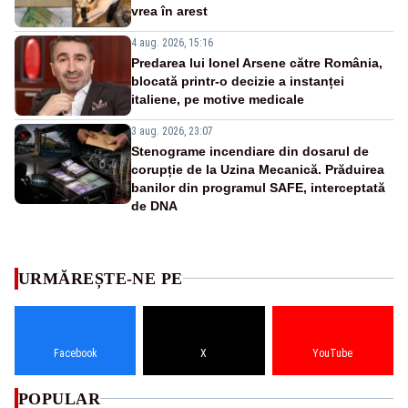
vrea în arest
4 aug. 2026, 15:16
Predarea lui Ionel Arsene către România,
blocată printr-o decizie a instanței
italiene, pe motive medicale
3 aug. 2026, 23:07
Stenograme incendiare din dosarul de
corupție de la Uzina Mecanică. Prăduirea
banilor din programul SAFE, interceptată
de DNA
URMĂREȘTE-NE PE
Facebook
X
YouTube
POPULAR