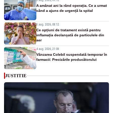
5 aug. 2026, 09:12
A amânat ani la rând operația. Ce a urmat
când a ajuns de urgență la spital
5 aug. 2026, 08:12
Ce opțiuni de tratament există pentru
inflamația declanșată de particulele din
aer
4 aug. 2026, 21:08
Vânzarea Colebil suspendată temporar în
farmacii: Precizările producătorului
JUSTITIE