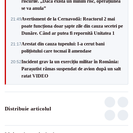
riscurile. „Dacă există un minim risc, operațiunea
se va anula”
Avertisment de la Cernavodă: Reactorul 2 mai
21:49
poate funcționa doar șapte zile din cauza secetei pe
Dunăre. Când ar putea fi repornită Unitatea 1
Arestat din cauza tupeului: I-a cerut bani
21:17
polițistului care tocmai îl amendase
Incident grav la un exercițiu militar în România:
20:52
Parașutist rămas suspendat de avion după un salt
ratat VIDEO
Distribuie articolul