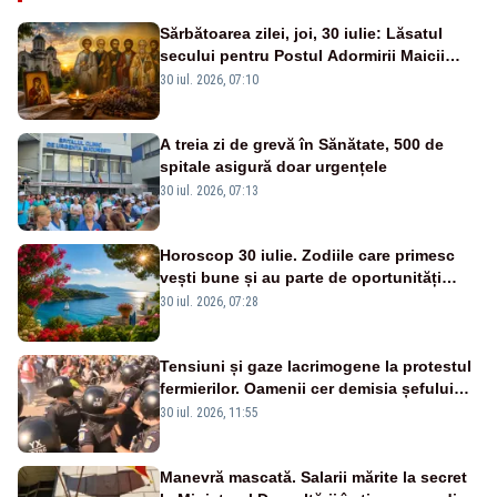
Sărbătoarea zilei, joi, 30 iulie: Lăsatul
secului pentru Postul Adormirii Maicii
Domnului și Sfântul Valentin
30 iul. 2026, 07:10
A treia zi de grevă în Sănătate, 500 de
spitale asigură doar urgențele
30 iul. 2026, 07:13
Horoscop 30 iulie. Zodiile care primesc
vești bune și au parte de oportunități
neașteptate
30 iul. 2026, 07:28
Tensiuni și gaze lacrimogene la protestul
fermierilor. Oamenii cer demisia șefului
ANSVSA și s-au mutat în Piața Victoria–
30 iul. 2026, 11:55
LIVE TEXT
Manevră mascată. Salarii mărite la secret