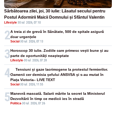
Sărbătoarea zilei, joi, 30 iulie: Lăsatul secului pentru
Postul Adormirii Maicii Domnului și Sfântul Valentin
Lifestyle
·
30 iul. 2026, 07:10
2
A treia zi de grevă în Sănătate, 500 de spitale asigură
doar urgențele
Social
-
30 iul. 2026, 07:13
3
Horoscop 30 iulie. Zodiile care primesc vești bune și au
parte de oportunități neașteptate
Lifestyle
-
30 iul. 2026, 07:28
4
Tensiuni și gaze lacrimogene la protestul fermierilor.
Oamenii cer demisia șefului ANSVSA și s-au mutat în
Piața Victoria– LIVE TEXT
Social
-
30 iul. 2026, 11:55
5
Manevră mascată. Salarii mărite la secret la Ministerul
Dezvoltării în timp ce medicii ies în stradă
Politica
-
30 iul. 2026, 07:26