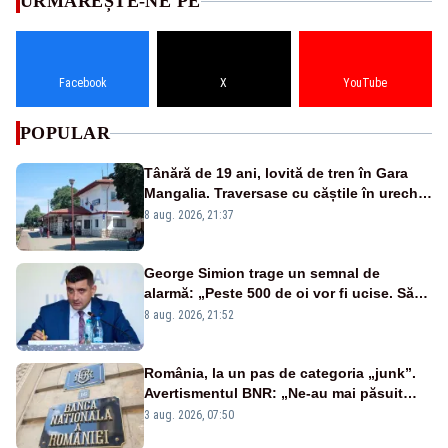
URMĂREȘTE-NE PE
Facebook
X
YouTube
POPULAR
Tânără de 19 ani, lovită de tren în Gara
Mangalia. Traversase cu căștile în urechi
liniile printr-un loc nepermis
8 aug. 2026, 21:37
George Simion trage un semnal de
alarmă: „Peste 500 de oi vor fi ucise. Să
vedem dacă ciobanii vor fi despăgubiți”
8 aug. 2026, 21:52
România, la un pas de categoria „junk”.
Avertismentul BNR: „Ne-au mai păsuit
pentru câteva luni”
3 aug. 2026, 07:50