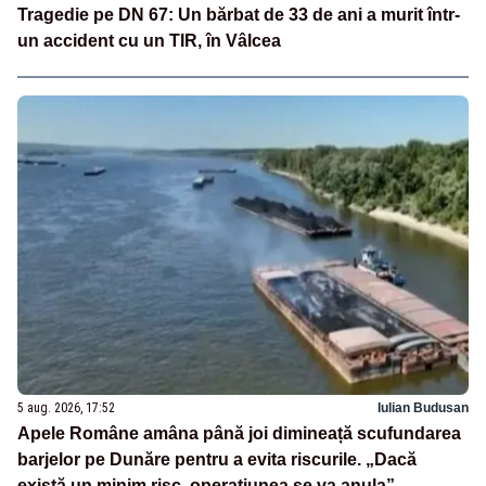
Tragedie pe DN 67: Un bărbat de 33 de ani a murit într-
un accident cu un TIR, în Vâlcea
5 aug. 2026, 17:52
Iulian Budusan
Apele Române amâna până joi dimineață scufundarea
barjelor pe Dunăre pentru a evita riscurile. „Dacă
există un minim risc, operațiunea se va anula”