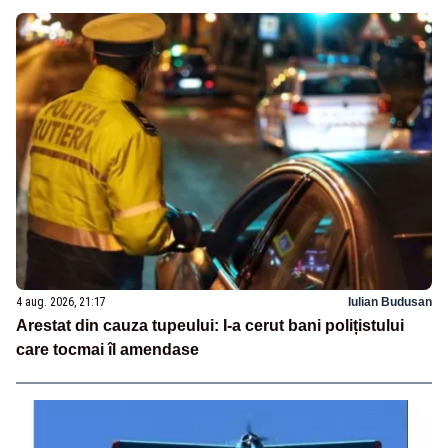
4 aug. 2026, 21:17
Iulian Budusan
Arestat din cauza tupeului: I-a cerut bani polițistului
care tocmai îl amendase