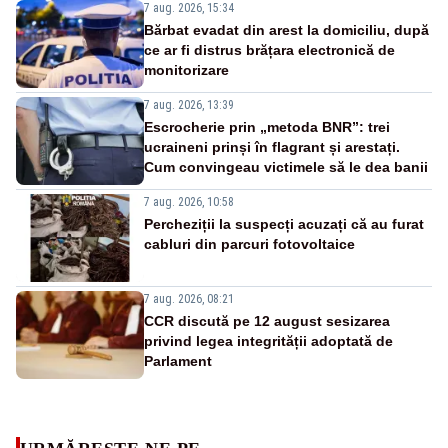
7 aug. 2026, 15:34
Bărbat evadat din arest la domiciliu, după
ce ar fi distrus brățara electronică de
monitorizare
7 aug. 2026, 13:39
Escrocherie prin „metoda BNR”: trei
ucraineni prinși în flagrant și arestați.
Cum convingeau victimele să le dea banii
7 aug. 2026, 10:58
Percheziții la suspecți acuzați că au furat
cabluri din parcuri fotovoltaice
7 aug. 2026, 08:21
CCR discută pe 12 august sesizarea
privind legea integrității adoptată de
Parlament