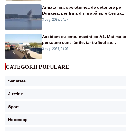
Armata reia operațiunea de detonare pe
Dunărea, pentru a dirija apă spre Centrala
Cernavodă
3 aug. 2026, 07:54
Accident cu patru mașini pe A1. Mai multe
persoane sunt rănite, iar traficul se
desfășoară pe o singură bandă
3 aug. 2026, 08:08
CATEGORII POPULARE
Sanatate
Justitie
Sport
Horoscop