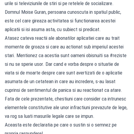
urile si televiziunile de stiri si pe retelele de socializare.
Domnul Moise Guran, persoana cunoscuta in spatiul public,
este cel care gireaza activitatea si functionarea acestei
aplicatii si isi asuma asta, cu subiect si predicat.
Atasez cateva reactii ale abonatilor aplicatiei care au trait
momente de groaza si care au actionat sub imperiul acestei
stari. Mentionez ca acestia sunt oameni obisnuiti sa #reziste
si nu se sperie usor. Dar cand e vorba despre o situatie de
viata si de moarte despre care sunt avertizati de o aplicatie
asumata de un cetatean in care au incredere, s-au lasat
cuprinsi de sentimentul de panica si au reactionat ca atare.
Fata de cele prezentate, chestiuni care consider ca intrunesc
elementele constitutive ale unor infractiuni prevazute de lege,
va rog sa luati masurile legale care se impun.
Aceasta este declaratia pe care o sustin si o semnez pe
propria raspundere!