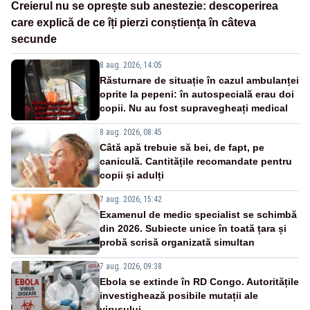
Creierul nu se oprește sub anestezie: descoperirea
care explică de ce îți pierzi conștiența în câteva
secunde
8 aug. 2026, 14:05
Răsturnare de situație în cazul ambulanței
oprite la pepeni: în autospecială erau doi
copii. Nu au fost supravegheați medical
8 aug. 2026, 08:45
Câtă apă trebuie să bei, de fapt, pe
caniculă. Cantitățile recomandate pentru
copii și adulți
7 aug. 2026, 15:42
Examenul de medic specialist se schimbă
din 2026. Subiecte unice în toată țara și
probă scrisă organizată simultan
7 aug. 2026, 09:38
Ebola se extinde în RD Congo. Autoritățile
investighează posibile mutații ale
virusului