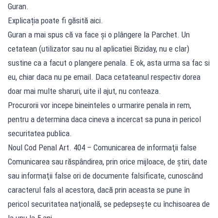
Guran.
Explicația poate fi găsită aici.
Guran a mai spus că va face și o plângere la Parchet. Un
cetatean (utilizator sau nu al aplicatiei Biziday, nu e clar)
sustine ca a facut o plangere penala. E ok, asta urma sa fac si
eu, chiar daca nu pe email. Daca cetateanul respectiv dorea
doar mai multe sharuri, uite il ajut, nu conteaza.
Procurorii vor incepe bineinteles o urmarire penala in rem,
pentru a determina daca cineva a incercat sa puna in pericol
securitatea publica.
Noul Cod Penal Art. 404 – Comunicarea de informaţii false
Comunicarea sau răspândirea, prin orice mijloace, de ştiri, date
sau informaţii false ori de documente falsificate, cunoscând
caracterul fals al acestora, dacă prin aceasta se pune în
pericol securitatea naţională, se pedepseşte cu închisoarea de
la unu la 5 ani.