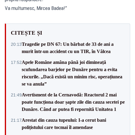
Va multumesc, Mircea Badea!”
CITEȘTE ȘI
Tragedie pe DN 67: Un bărbat de 33 de ani a
20:13
murit într-un accident cu un TIR, în Vâlcea
Apele Române amâna până joi dimineață
17:52
scufundarea barjelor pe Dunăre pentru a evita
riscurile. „Dacă există un minim risc, operațiunea
se va anula”
Avertisment de la Cernavodă: Reactorul 2 mai
21:49
poate funcționa doar șapte zile din cauza secetei pe
Dunăre. Când ar putea fi repornită Unitatea 1
Arestat din cauza tupeului: I-a cerut bani
21:17
polițistului care tocmai îl amendase