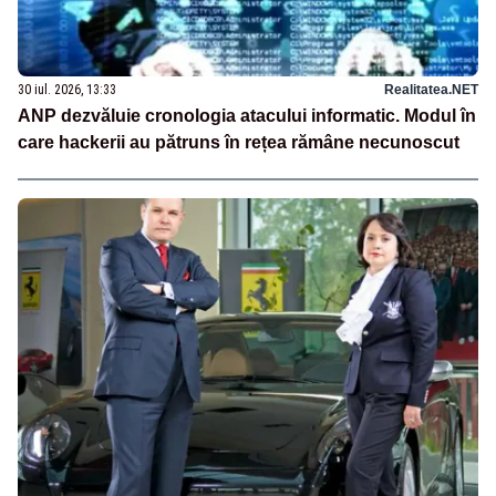
30 iul. 2026, 13:33
Realitatea.NET
ANP dezvăluie cronologia atacului informatic. Modul în
care hackerii au pătruns în rețea rămâne necunoscut