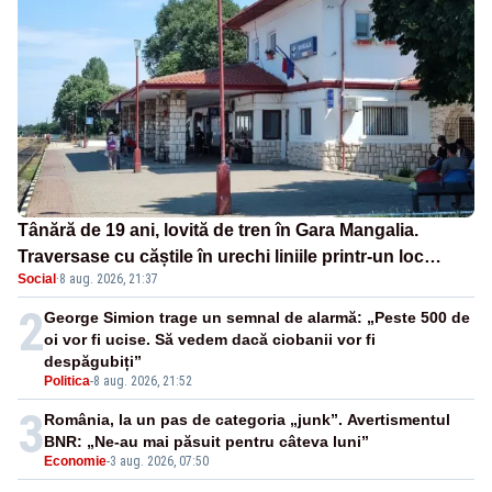
Tânără de 19 ani, lovită de tren în Gara Mangalia.
Traversase cu căștile în urechi liniile printr-un loc
Social
·
8 aug. 2026, 21:37
nepermis
2
George Simion trage un semnal de alarmă: „Peste 500 de
oi vor fi ucise. Să vedem dacă ciobanii vor fi
despăgubiți”
Politica
-
8 aug. 2026, 21:52
3
România, la un pas de categoria „junk”. Avertismentul
BNR: „Ne-au mai păsuit pentru câteva luni”
Economie
-
3 aug. 2026, 07:50