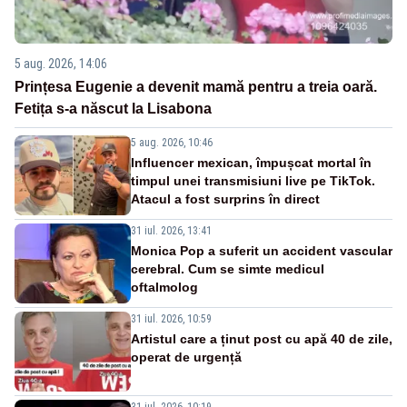
5 aug. 2026, 14:06
Prințesa Eugenie a devenit mamă pentru a treia oară.
Fetița s-a născut la Lisabona
5 aug. 2026, 10:46
Influencer mexican, împușcat mortal în
timpul unei transmisiuni live pe TikTok.
Atacul a fost surprins în direct
31 iul. 2026, 13:41
Monica Pop a suferit un accident vascular
cerebral. Cum se simte medicul
oftalmolog
31 iul. 2026, 10:59
Artistul care a ținut post cu apă 40 de zile,
operat de urgență
31 iul. 2026, 10:19