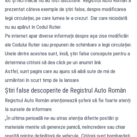
loc și nici măcar nu au fost discutate. Registrul Auto Român a
prezentat câteva exemple de știri false, despre modificarea
legii circulației, pe care lumea le-a crezut. Dar care niciodată
nu au apărut în Codul Rutier.
Pe internet apar diverse informații despre așa-zise modificări
ale Codului Rutier sau propuneri de schimbare a legii circulației.
Unele dintre acestea sunt, însă, știri false concepute pentru a
determina cititorii să dea click pe un anumit link.
Astfel, sunt pagini care au ajuns să aibă sute de mii de
urmăritori în scurt timp de la lansare.
Știri false descoperite de Registrul Auto Român
Registrul Auto Român atenționează șoferii să fie foarte atenți
la sursele de informare.
„În ultima perioadă ne-au atras atenția diferite postări și
materiale menite să genereze panică, neîncredere sau chiar
revoltă printre deținătorii de vehicule. Cititorii sunt bombardați