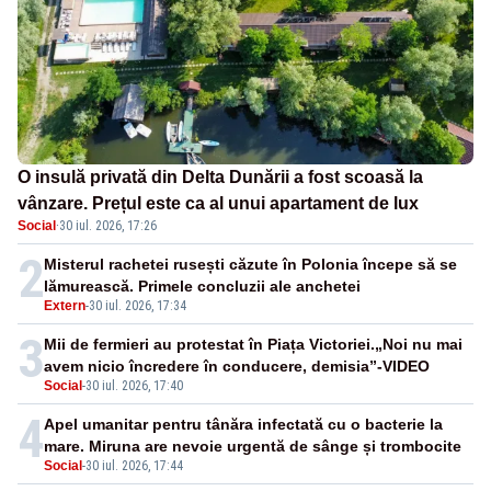
O insulă privată din Delta Dunării a fost scoasă la
vânzare. Prețul este ca al unui apartament de lux
Social
·
30 iul. 2026, 17:26
2
Misterul rachetei rusești căzute în Polonia începe să se
lămurească. Primele concluzii ale anchetei
Extern
-
30 iul. 2026, 17:34
3
Mii de fermieri au protestat în Piața Victoriei.„Noi nu mai
avem nicio încredere în conducere, demisia”-VIDEO
Social
-
30 iul. 2026, 17:40
4
Apel umanitar pentru tânăra infectată cu o bacterie la
mare. Miruna are nevoie urgentă de sânge și trombocite
Social
-
30 iul. 2026, 17:44