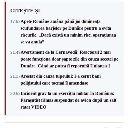
CITEȘTE ȘI
Apele Române amâna până joi dimineață
17:52
scufundarea barjelor pe Dunăre pentru a evita
riscurile. „Dacă există un minim risc, operațiunea
se va anula”
Avertisment de la Cernavodă: Reactorul 2 mai
21:49
poate funcționa doar șapte zile din cauza secetei pe
Dunăre. Când ar putea fi repornită Unitatea 1
Arestat din cauza tupeului: I-a cerut bani
21:17
polițistului care tocmai îl amendase
Incident grav la un exercițiu militar în România:
20:52
Parașutist rămas suspendat de avion după un salt
ratat VIDEO