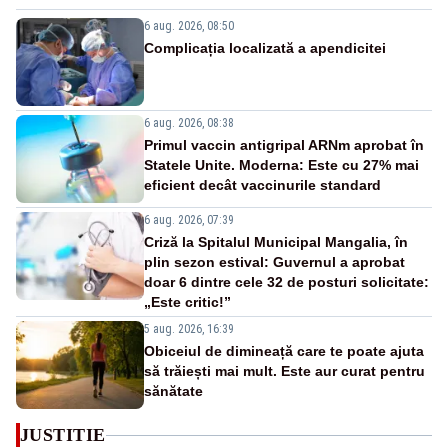
6 aug. 2026, 08:50
Complicația localizată a apendicitei
6 aug. 2026, 08:38
Primul vaccin antigripal ARNm aprobat în
Statele Unite. Moderna: Este cu 27% mai
eficient decât vaccinurile standard
6 aug. 2026, 07:39
Criză la Spitalul Municipal Mangalia, în
plin sezon estival: Guvernul a aprobat
doar 6 dintre cele 32 de posturi solicitate:
„Este critic!”
5 aug. 2026, 16:39
Obiceiul de dimineață care te poate ajuta
să trăiești mai mult. Este aur curat pentru
sănătate
JUSTITIE