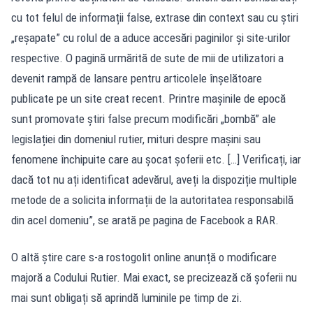
cu tot felul de informații false, extrase din context sau cu știri
„reșapate” cu rolul de a aduce accesări paginilor și site-urilor
respective. O pagină urmărită de sute de mii de utilizatori a
devenit rampă de lansare pentru articolele înșelătoare
publicate pe un site creat recent. Printre mașinile de epocă
sunt promovate știri false precum modificări „bombă” ale
legislației din domeniul rutier, mituri despre mașini sau
fenomene închipuite care au șocat șoferii etc. […] Verificați, iar
dacă tot nu ați identificat adevărul, aveți la dispoziție multiple
metode de a solicita informații de la autoritatea responsabilă
din acel domeniu”, se arată pe pagina de Facebook a RAR.
O altă știre care s-a rostogolit online anunță o modificare
majoră a Codului Rutier. Mai exact, se precizează că șoferii nu
mai sunt obligați să aprindă luminile pe timp de zi.