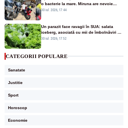
o bacterie la mare. Miruna are nevoie
urgentă de sânge și trombocite
30 iul. 2026, 17:44
Un parazit face ravagii în SUA: salata
iceberg, asociată cu mii de îmbolnăviri și
pierderi pentru restaurante
30 iul. 2026, 17:52
CATEGORII POPULARE
Sanatate
Justitie
Sport
Horoscop
Economie