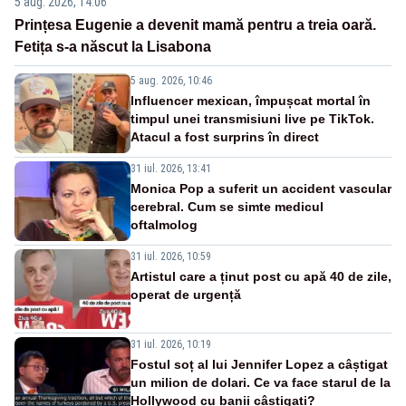
5 aug. 2026, 14:06
Prințesa Eugenie a devenit mamă pentru a treia oară.
Fetița s-a născut la Lisabona
5 aug. 2026, 10:46
Influencer mexican, împușcat mortal în
timpul unei transmisiuni live pe TikTok.
Atacul a fost surprins în direct
31 iul. 2026, 13:41
Monica Pop a suferit un accident vascular
cerebral. Cum se simte medicul
oftalmolog
31 iul. 2026, 10:59
Artistul care a ținut post cu apă 40 de zile,
operat de urgență
31 iul. 2026, 10:19
Fostul soț al lui Jennifer Lopez a câștigat
un milion de dolari. Ce va face starul de la
Hollywood cu banii câștigați?