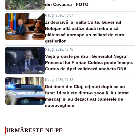
din Covasna - FOTO
6 aug. 2026, 10:57
Zi decisivă la Înalta Curte. Guvernul
Bolojan află astăzi dacă trebuie să
plătească aproape un miliard de euro
grefierilor
5 aug. 2026, 18:40
Vești proaste pentru „Generalul Negru”.
Procesul lui Florian Coldea poate începe.
Curtea de Apel validează ancheta DNA
5 aug. 2026, 12:32
Doi tineri din Cluj, reținuți după ce au
furat 14 tablete dintr-o școală. Au intrat
mascați și au dezactivat camerele de
supraveghere
URMĂREȘTE-NE PE