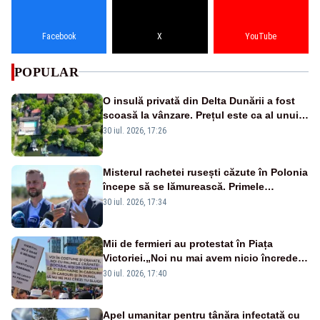
Facebook
X
YouTube
POPULAR
O insulă privată din Delta Dunării a fost
scoasă la vânzare. Prețul este ca al unui
apartament de lux
30 iul. 2026, 17:26
Misterul rachetei rusești căzute în Polonia
începe să se lămurească. Primele
concluzii ale anchetei
30 iul. 2026, 17:34
Mii de fermieri au protestat în Piața
Victoriei.„Noi nu mai avem nicio încredere
în conducere, demisia”-VIDEO
30 iul. 2026, 17:40
Apel umanitar pentru tânăra infectată cu