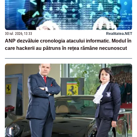
30 iul. 2026, 13:33
Realitatea.NET
ANP dezvăluie cronologia atacului informatic. Modul în
care hackerii au pătruns în rețea rămâne necunoscut