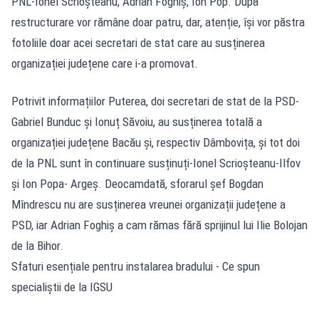
PNL-Ionel Scrioșteanu, Adrian Foghiș, Ion Pop. După
restructurare vor rămâne doar patru, dar, atenție, își vor păstra
fotoliile doar acei secretari de stat care au susținerea
organizației județene care i-a promovat.
Potrivit informațiilor Puterea, doi secretari de stat de la PSD-
Gabriel Bunduc și Ionuț Săvoiu, au susținerea totală a
organizației județene Bacău și, respectiv Dâmbovița, și tot doi
de la PNL sunt în continuare susținuți-Ionel Scrioșteanu-Ilfov
și Ion Popa- Argeș. Deocamdată, sforarul șef Bogdan
Mîndrescu nu are susținerea vreunei organizații județene a
PSD, iar Adrian Foghiș a cam rămas fără sprijinul lui Ilie Bolojan
de la Bihor.
Sfaturi esențiale pentru instalarea bradului - Ce spun
specialiștii de la IGSU