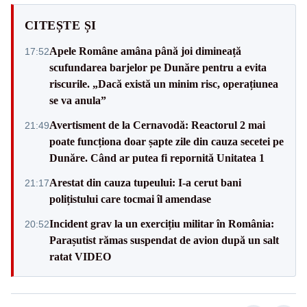
CITEȘTE ȘI
Apele Române amâna până joi dimineață
17:52
scufundarea barjelor pe Dunăre pentru a evita
riscurile. „Dacă există un minim risc, operațiunea
se va anula”
Avertisment de la Cernavodă: Reactorul 2 mai
21:49
poate funcționa doar șapte zile din cauza secetei pe
Dunăre. Când ar putea fi repornită Unitatea 1
Arestat din cauza tupeului: I-a cerut bani
21:17
polițistului care tocmai îl amendase
Incident grav la un exercițiu militar în România:
20:52
Parașutist rămas suspendat de avion după un salt
ratat VIDEO