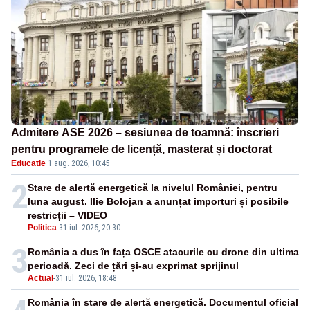
Admitere ASE 2026 – sesiunea de toamnă: înscrieri
pentru programele de licență, masterat și doctorat
Educatie
·
1 aug. 2026, 10:45
2
Stare de alertă energetică la nivelul României, pentru
luna august. Ilie Bolojan a anunțat importuri și posibile
restricții – VIDEO
Politica
-
31 iul. 2026, 20:30
3
România a dus în fața OSCE atacurile cu drone din ultima
perioadă. Zeci de țări și-au exprimat sprijinul
Actual
-
31 iul. 2026, 18:48
România în stare de alertă energetică. Documentul oficial