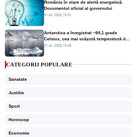
România în stare de alertă energetică.
Documentul oficial al guvernului
31 iul. 2026, 19:01
Antarctica a înregistrat −84,1 grade
Celsius, cea mai scăzută temperatură de
pe Terra din 2012
31 iul. 2026, 19:04
CATEGORII POPULARE
Sanatate
Justitie
Sport
Horoscop
Economie