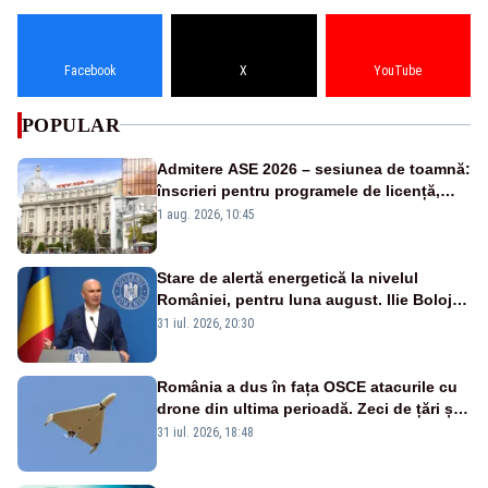
Facebook
X
YouTube
POPULAR
Admitere ASE 2026 – sesiunea de toamnă:
înscrieri pentru programele de licență,
masterat și doctorat
1 aug. 2026, 10:45
Stare de alertă energetică la nivelul
României, pentru luna august. Ilie Bolojan
a anunțat importuri și posibile restricții –
31 iul. 2026, 20:30
VIDEO
România a dus în fața OSCE atacurile cu
drone din ultima perioadă. Zeci de țări și-
au exprimat sprijinul
31 iul. 2026, 18:48