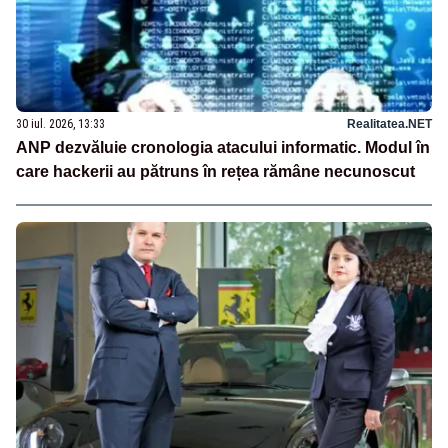
30 iul. 2026, 13:33
Realitatea.NET
ANP dezvăluie cronologia atacului informatic. Modul în
care hackerii au pătruns în rețea rămâne necunoscut