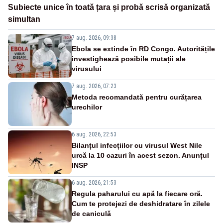
Subiecte unice în toată țara și probă scrisă organizată
simultan
7 aug. 2026, 09:38
Ebola se extinde în RD Congo. Autoritățile
investighează posibile mutații ale
virusului
7 aug. 2026, 07:23
Metoda recomandată pentru curățarea
urechilor
6 aug. 2026, 22:53
Bilanțul infecțiilor cu virusul West Nile
urcă la 10 cazuri în acest sezon. Anunțul
INSP
6 aug. 2026, 21:53
Regula paharului cu apă la fiecare oră.
Cum te protejezi de deshidratare în zilele
de caniculă