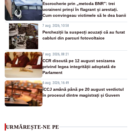
Escrocherie prin „metoda BNR”: trei
ucraineni prinși în flagrant și arestați.
Cum convingeau victimele să le dea banii
7 aug. 2026, 10:58
Percheziții la suspecți acuzați că au furat
cabluri din parcuri fotovoltaice
7 aug. 2026, 08:21
CCR discută pe 12 august sesizarea
privind legea integrității adoptată de
Parlament
6 aug. 2026, 16:49
ÎCCJ amână până pe 20 august verdictul
în procesul dintre magistrați și Guvern
URMĂREȘTE-NE PE