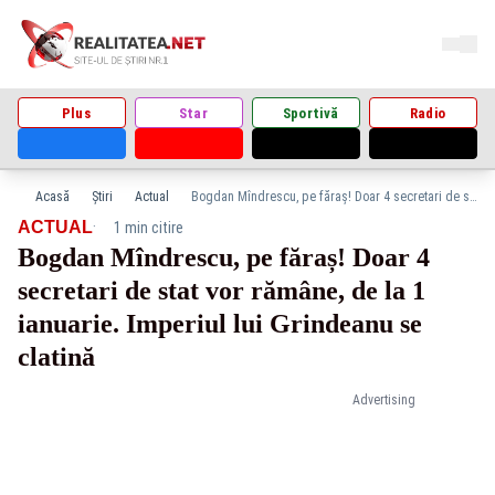
Plus
Star
Sportivă
Radio
Acasă
Știri
Actual
Bogdan Mîndrescu, pe făraș! Doar 4 secretari de stat vor rămâne, de la 1 ianuarie. Imperiul lui Grindeanu se clatină
·
ACTUAL
1 min citire
Bogdan Mîndrescu, pe făraș! Doar 4
secretari de stat vor rămâne, de la 1
ianuarie. Imperiul lui Grindeanu se
clatină
Advertising