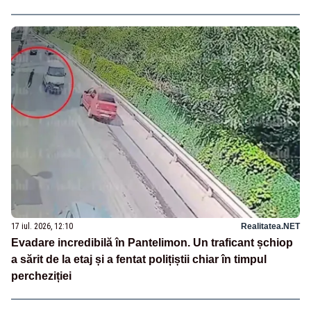
17 iul. 2026, 12:10
Realitatea.NET
Evadare incredibilă în Pantelimon. Un traficant șchiop
a sărit de la etaj și a fentat polițiștii chiar în timpul
percheziției