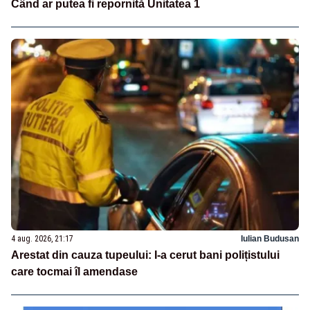
Când ar putea fi repornită Unitatea 1
4 aug. 2026, 21:17
Iulian Budusan
Arestat din cauza tupeului: I-a cerut bani polițistului
care tocmai îl amendase