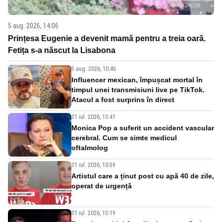
5 aug. 2026, 14:06
Prințesa Eugenie a devenit mamă pentru a treia oară.
Fetița s-a născut la Lisabona
5 aug. 2026, 10:46
Influencer mexican, împușcat mortal în
timpul unei transmisiuni live pe TikTok.
Atacul a fost surprins în direct
31 iul. 2026, 13:41
Monica Pop a suferit un accident vascular
cerebral. Cum se simte medicul
oftalmolog
31 iul. 2026, 10:59
Artistul care a ținut post cu apă 40 de zile,
operat de urgență
31 iul. 2026, 10:19