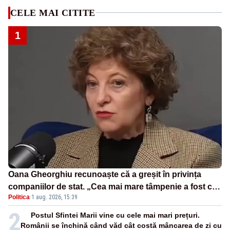
CELE MAI CITITE
1
Oana Gheorghiu recunoaște că a greșit în privința
companiilor de stat. „Cea mai mare tâmpenie a fost că
Politica
·
1 aug. 2026, 15:39
eu am crezut că lucrurile sunt deschise”
2
Postul Sfintei Marii vine cu cele mai mari prețuri.
Românii se închină când văd cât costă mâncarea de zi cu