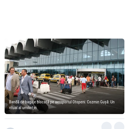
Bandă de bagaje blocată pe aeroportul Otopeni. Cozmin Guşă: Un
ritual al umilinţei