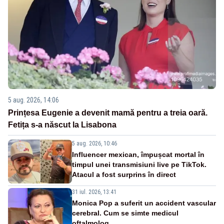
5 aug. 2026, 14:06
Prințesa Eugenie a devenit mamă pentru a treia oară.
Fetița s-a născut la Lisabona
5 aug. 2026, 10:46
Influencer mexican, împușcat mortal în
timpul unei transmisiuni live pe TikTok.
Atacul a fost surprins în direct
31 iul. 2026, 13:41
Monica Pop a suferit un accident vascular
cerebral. Cum se simte medicul
oftalmolog