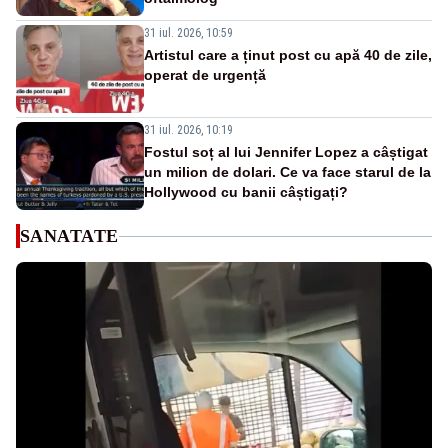
31 iul. 2026, 10:59
Artistul care a ținut post cu apă 40 de zile,
operat de urgență
31 iul. 2026, 10:19
Fostul soț al lui Jennifer Lopez a câștigat
un milion de dolari. Ce va face starul de la
Hollywood cu banii câștigați?
SANATATE