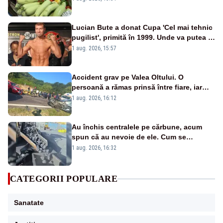
Lucian Bute a donat Cupa 'Cel mai tehnic
pugilist', primită în 1999. Unde va putea fi
admirat trofeul
1 aug. 2026, 15:57
Accident grav pe Valea Oltului. O
persoană a rămas prinsă între fiare, iar
alta a fost aruncată pe carosabil
1 aug. 2026, 16:12
Au închis centralele pe cărbune, acum
spun că au nevoie de ele. Cum se
pasează vina în plină criză energetică
1 aug. 2026, 16:32
CATEGORII POPULARE
Sanatate