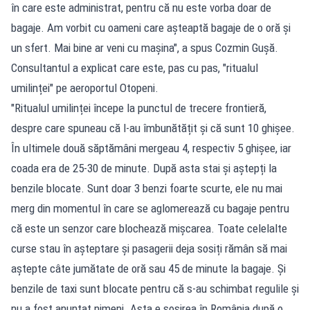
în care este administrat, pentru că nu este vorba doar de
bagaje. Am vorbit cu oameni care aşteaptă bagaje de o oră şi
un sfert. Mai bine ar veni cu mașina", a spus Cozmin Guşă.
Consultantul a explicat care este, pas cu pas, "ritualul
umilinței" pe aeroportul Otopeni.
"Ritualul umilinței începe la punctul de trecere frontieră,
despre care spuneau că l-au îmbunătățit și că sunt 10 ghișee.
În ultimele două săptămâni mergeau 4, respectiv 5 ghișee, iar
coada era de 25-30 de minute. După asta stai și aștepți la
benzile blocate. Sunt doar 3 benzi foarte scurte, ele nu mai
merg din momentul în care se aglomerează cu bagaje pentru
că este un senzor care blochează mișcarea. Toate celelalte
curse stau în așteptare și pasagerii deja sosiți rămân să mai
aștepte câte jumătate de oră sau 45 de minute la bagaje. Și
benzile de taxi sunt blocate pentru că s-au schimbat regulile și
nu a fost anunțat nimeni. Asta e sosirea în România după o