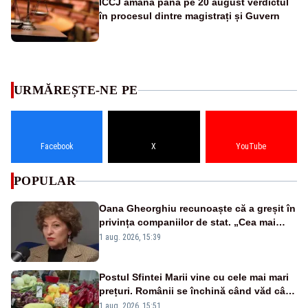
ÎCCJ amână până pe 20 august verdictul
în procesul dintre magistrați și Guvern
URMĂREȘTE-NE PE
Facebook
X
YouTube
POPULAR
Oana Gheorghiu recunoaște că a greșit în
privința companiilor de stat. „Cea mai
mare tâmpenie a fost că eu am crezut că
1 aug. 2026, 15:39
lucrurile sunt deschise”
Postul Sfintei Marii vine cu cele mai mari
prețuri. Românii se închină când văd cât
costă mâncarea de zi cu zi
1 aug. 2026, 15:51