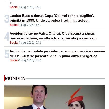
zi
Social
-
1 aug. 2026, 15:51
3
Lucian Bute a donat Cupa 'Cel mai tehnic pugilist',
primită în 1999. Unde va putea fi admirat trofeul
Social
-
1 aug. 2026, 15:57
4
Accident grav pe Valea Oltului. O persoană a rămas
prinsă între fiare, iar alta a fost aruncată pe carosabil
Social
-
1 aug. 2026, 16:12
5
Au închis centralele pe cărbune, acum spun că au nevoie
de ele. Cum se pasează vina în plină criză energetică
Social
-
1 aug. 2026, 16:32
MONDEN