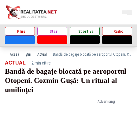
Plus
Star
Sportivă
Radio
Acasă
Știri
Actual
Bandă de bagaje blocată pe aeroportul Otopeni. Cozmin Guşă: Un ritual al umilinţei
·
ACTUAL
2 min citire
Bandă de bagaje blocată pe aeroportul
Otopeni. Cozmin Guşă: Un ritual al
umilinţei
Advertising