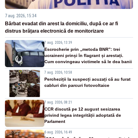
7 aug. 2026, 15:34
Bărbat evadat din arest la domiciliu, după ce ar fi
distrus brățara electronică de monitorizare
7 aug. 2026, 13:39
Escrocherie prin „metoda BNR”: trei
ucraineni prinși în flagrant și arestați.
Cum convingeau victimele să le dea banii
7 aug. 2026, 10:58
Percheziții la suspecți acuzați că au furat
cabluri din parcuri fotovoltaice
7 aug. 2026, 08:21
CCR discută pe 12 august sesizarea
privind legea integrității adoptată de
Parlament
6 aug. 2026, 16:49