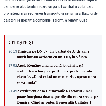
campanie electorală în care un punct central a celor care
promiteau era rezolvarea transportului aerian și a fluxului de
călători, respectiv a companiei Tarom", a relatat Gușă.
CITEȘTE ȘI
Tragedie pe DN 67: Un bărbat de 33 de ani a
20:13
murit într-un accident cu un TIR, în Vâlcea
Apele Române amâna până joi dimineață
17:52
scufundarea barjelor pe Dunăre pentru a evita
riscurile. „Dacă există un minim risc, operațiunea
se va anula”
Avertisment de la Cernavodă: Reactorul 2 mai
21:49
poate funcționa doar șapte zile din cauza secetei pe
Dunăre. Când ar putea fi repornită Unitatea 1