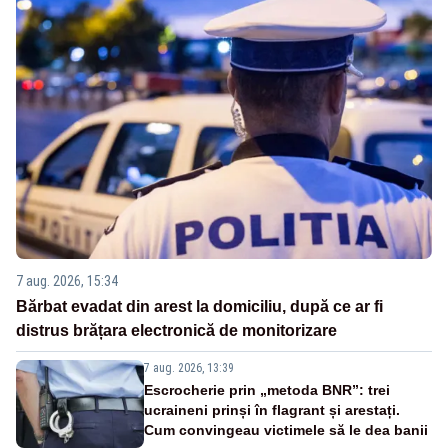
7 aug. 2026, 15:34
Bărbat evadat din arest la domiciliu, după ce ar fi
distrus brățara electronică de monitorizare
7 aug. 2026, 13:39
Escrocherie prin „metoda BNR”: trei
ucraineni prinși în flagrant și arestați.
Cum convingeau victimele să le dea banii