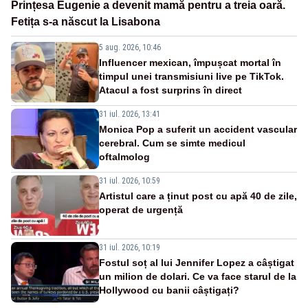
Prințesa Eugenie a devenit mamă pentru a treia oară.
Fetița s-a născut la Lisabona
5 aug. 2026, 10:46
Influencer mexican, împușcat mortal în
timpul unei transmisiuni live pe TikTok.
Atacul a fost surprins în direct
31 iul. 2026, 13:41
Monica Pop a suferit un accident vascular
cerebral. Cum se simte medicul
oftalmolog
31 iul. 2026, 10:59
Artistul care a ținut post cu apă 40 de zile,
operat de urgență
31 iul. 2026, 10:19
Fostul soț al lui Jennifer Lopez a câștigat
un milion de dolari. Ce va face starul de la
Hollywood cu banii câștigați?