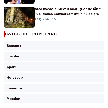
Atac masiv la Kiev: 9 morți și 27 de răniți
în al doilea bombardament în 48 de ore
1 aug. 2026, 07:22
CATEGORII POPULARE
Sanatate
Justitie
Sport
Horoscop
Economie
Monden