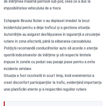
de înălțimea maximă permisă sub pod, ceea ce a dus la
imposibilitatea vehiculului de a trece.
Echipajele Biroului Rutier s-au deplasat imediat la locul
incidentului pentru a dirija traficul și a gestiona situația.
Autoritățile au asigurat desfășurarea în siguranță a circulației
rutiere în zona afectată, până la eliberarea carosabilului.
Polițiștii recomandă conducătorilor auto să acorde o atenție
sporită indicatoarelor de înălțime și să respecte limitele
impuse în zonele cu poduri sau pasaje joase pentru a evita
incidente similare.
Situația a fost rezolvată în scurt timp, însă evenimentul a
creat disconfort participanților la trafic, evidențiind importanța
unei planificări atente și a respectării regulilor rutiere.