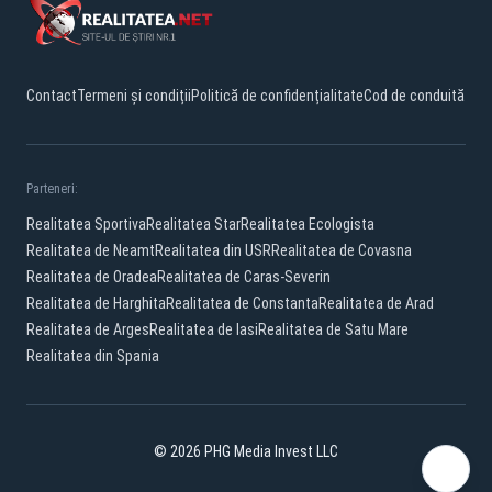
Contact
Termeni și condiții
Politică de confidențialitate
Cod de conduită
Parteneri:
Realitatea Sportiva
Realitatea Star
Realitatea Ecologista
Realitatea de Neamt
Realitatea din USR
Realitatea de Covasna
Realitatea de Oradea
Realitatea de Caras-Severin
Realitatea de Harghita
Realitatea de Constanta
Realitatea de Arad
Realitatea de Arges
Realitatea de Iasi
Realitatea de Satu Mare
Realitatea din Spania
© 2026 PHG Media Invest LLC
Facebook
YouTube
X
TikTok