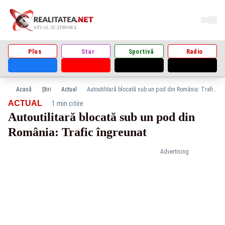
Plus
Star
Sportivă
Radio
Acasă
Știri
Actual
Autoutilitară blocată sub un pod din România: Trafic îngreunat
·
ACTUAL
1 min citire
Autoutilitară blocată sub un pod din
România: Trafic îngreunat
Advertising