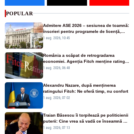
POPULAR
Admitere ASE 2026 – sesiunea de toamnă:
înscrieri pentru programele de licență,
masterat și doctorat
1 aug. 2026, 10:45
România a scăpat de retrogradarea
economiei. Agenția Fitch menține ratingul
„BBB-” cu perspectivă negativă
1 aug. 2026, 06:48
Alexandru Nazare, după menținerea
ratingului Fitch: Ne oferă timp, nu confort
1 aug. 2026, 07:02
Traian Băsescu îi torpilează pe politicienii
puterii: Cine vrea să vadă ce înseamnă să
fii prost, se uită la România
1 aug. 2026, 07:13