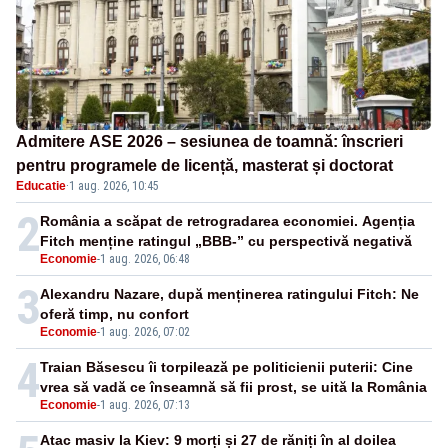
Admitere ASE 2026 – sesiunea de toamnă: înscrieri
pentru programele de licență, masterat și doctorat
Educatie
·
1 aug. 2026, 10:45
2
România a scăpat de retrogradarea economiei. Agenția
Fitch menține ratingul „BBB-” cu perspectivă negativă
Economie
-
1 aug. 2026, 06:48
3
Alexandru Nazare, după menținerea ratingului Fitch: Ne
oferă timp, nu confort
Economie
-
1 aug. 2026, 07:02
4
Traian Băsescu îi torpilează pe politicienii puterii: Cine
vrea să vadă ce înseamnă să fii prost, se uită la România
Economie
-
1 aug. 2026, 07:13
Atac masiv la Kiev: 9 morți și 27 de răniți în al doilea