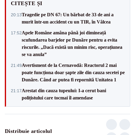
CITEȘTE ȘI
Tragedie pe DN 67: Un bărbat de 33 de ani a
20:13
murit într-un accident cu un TIR, în Vâlcea
Apele Române amâna până joi dimineață
17:52
scufundarea barjelor pe Dunăre pentru a evita
riscurile. „Dacă există un minim risc, operațiunea
se va anula”
Avertisment de la Cernavodă: Reactorul 2 mai
21:49
poate funcționa doar șapte zile din cauza secetei pe
Dunăre. Când ar putea fi repornită Unitatea 1
Arestat din cauza tupeului: I-a cerut bani
21:17
polițistului care tocmai îl amendase
Distribuie articolul