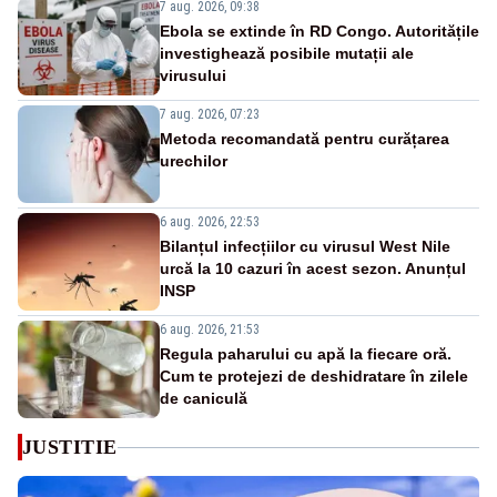
7 aug. 2026, 09:38
Ebola se extinde în RD Congo. Autoritățile
investighează posibile mutații ale
virusului
7 aug. 2026, 07:23
Metoda recomandată pentru curățarea
urechilor
6 aug. 2026, 22:53
Bilanțul infecțiilor cu virusul West Nile
urcă la 10 cazuri în acest sezon. Anunțul
INSP
6 aug. 2026, 21:53
Regula paharului cu apă la fiecare oră.
Cum te protejezi de deshidratare în zilele
de caniculă
JUSTITIE