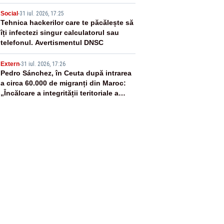
4
Social
-
31 iul. 2026, 17:25
Tehnica hackerilor care te păcălește să
îți infectezi singur calculatorul sau
telefonul. Avertismentul DNSC
5
Extern
-
31 iul. 2026, 17:26
Pedro Sánchez, în Ceuta după intrarea
a circa 60.000 de migranți din Maroc:
„Încălcare a integrității teritoriale a
Spaniei”