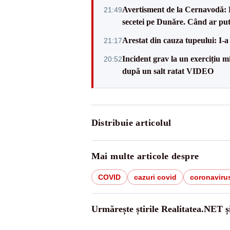
Avertisment de la Cernavodă: R
21:49
secetei pe Dunăre. Când ar put
Arestat din cauza tupeului: I-a
21:17
Incident grav la un exercițiu 
20:52
după un salt ratat VIDEO
Distribuie articolul
Mai multe articole despre
COVID
cazuri covid
coronaviru
Urmărește știrile Realitatea.NET ș