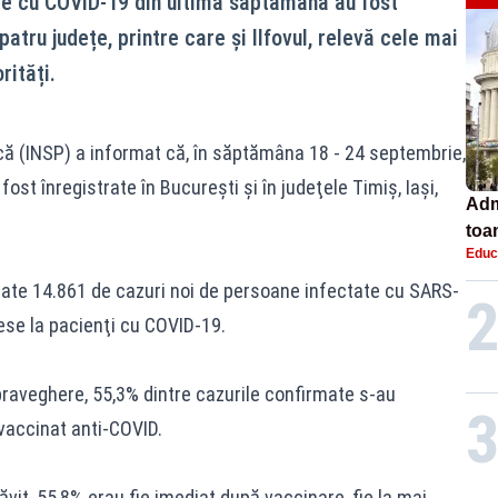
re cu COVID-19 din ultima săptămână au fost
 patru județe, printre care și Ilfovul, relevă cele mai
rități.
ică (INSP) a informat că, în săptămâna 18 - 24 septembrie,
ost înregistrate în Bucureşti şi în judeţele Timiş, Iaşi,
Adm
toa
Educ
lice
trate 14.861 de cazuri noi de persoane infectate cu SARS-
ese la pacienţi cu COVID-19.
praveghere, 55,3% dintre cazurile confirmate s-au
vaccinat anti-COVID.
vit, 55,8% erau fie imediat după vaccinare, fie la mai