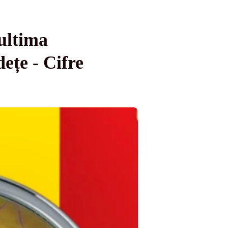
ultima
dețe - Cifre