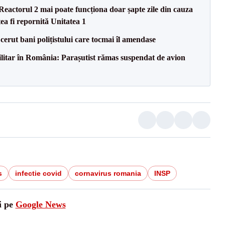
eactorul 2 mai poate funcționa doar șapte zile din cauza
ea fi repornită Unitatea 1
 cerut bani polițistului care tocmai îl amendase
militar în România: Parașutist rămas suspendat de avion
s
infectie covid
cornavirus romania
INSP
i pe
Google News