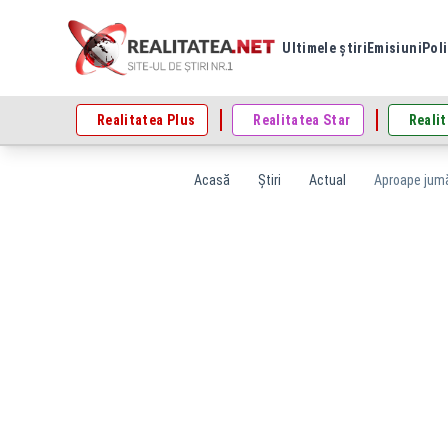
Ultimele știri
Emisiuni
Poli
Realitatea Plus
Realitatea Star
Realit
Acasă
Știri
Actual
Aproape jumăt