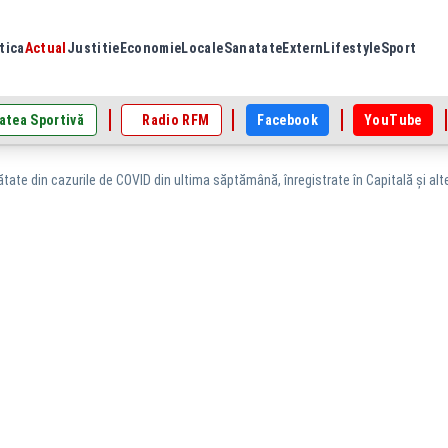
tica
Actual
Justitie
Economie
Locale
Sanatate
Extern
Lifestyle
Sport
atea Sportivă
Radio RFM
Facebook
YouTube
ate din cazurile de COVID din ultima săptămână, înregistrate în Capitală și alte 