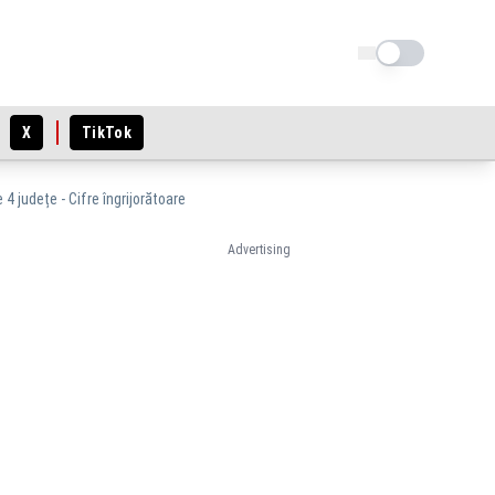
Schimba tema
X
TikTok
4 județe - Cifre îngrijorătoare
Advertising