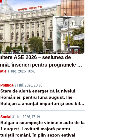
itere ASE 2026 – sesiunea de
mnă: înscrieri pentru programele de
atie
·
1 aug. 2026, 10:45
nță, masterat și doctorat
2
Politica
-
31 iul. 2026, 20:30
Stare de alertă energetică la nivelul
României, pentru luna august. Ilie
Bolojan a anunțat importuri și posibile
restricții – VIDEO
3
Social
-
31 iul. 2026, 17:19
Bulgaria scumpește vinietele auto de la
1 august. Lovitură majoră pentru
turiștii români, în plin sezon estival