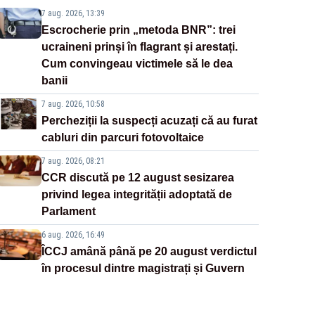
7 aug. 2026, 13:39
Escrocherie prin „metoda BNR”: trei
ucraineni prinși în flagrant și arestați.
Cum convingeau victimele să le dea
banii
7 aug. 2026, 10:58
Percheziții la suspecți acuzați că au furat
cabluri din parcuri fotovoltaice
7 aug. 2026, 08:21
CCR discută pe 12 august sesizarea
privind legea integrității adoptată de
Parlament
6 aug. 2026, 16:49
ÎCCJ amână până pe 20 august verdictul
în procesul dintre magistrați și Guvern