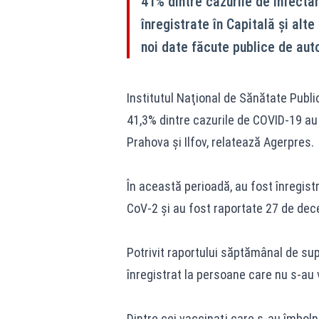
41% dintre cazurile de infecta
înregistrate în Capitală și alte
noi date făcute publice de auto
Institutul Naţional de Sănătate Publ
41,3% dintre cazurile de COVID-19 au f
Prahova şi Ilfov, relatează Agerpres.
În această perioadă, au fost înregis
CoV-2 şi au fost raportate 27 de dec
Potrivit raportului săptămânal de su
înregistrat la persoane care nu s-au 
Dintre cei vaccinaţi care s-au îmbolnă