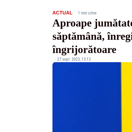
·
ACTUAL
1 min citire
Aproape jumătate
săptămână, înregis
îngrijorătoare
27 sept. 2023, 13:13