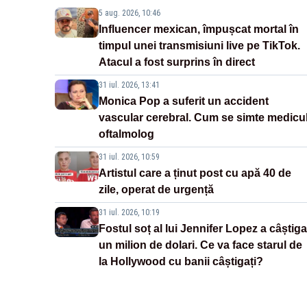
5 aug. 2026, 10:46
Influencer mexican, împușcat mortal în
timpul unei transmisiuni live pe TikTok.
Atacul a fost surprins în direct
31 iul. 2026, 13:41
Monica Pop a suferit un accident
vascular cerebral. Cum se simte medicu
oftalmolog
31 iul. 2026, 10:59
Artistul care a ținut post cu apă 40 de
zile, operat de urgență
31 iul. 2026, 10:19
Fostul soț al lui Jennifer Lopez a câștiga
un milion de dolari. Ce va face starul de
la Hollywood cu banii câștigați?