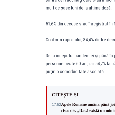
mult de şase luni de la ultima doză.
51,6% din decese s-au înregistrat în 
Conform raportului, 84,4% dintre dec
De la începutul pandemiei şi până în p
persoane peste 60 ani, iar 54,7% la b
puţin o comorbiditate asociată.
CITEȘTE ȘI
Apele Române amâna până joi d
17:52
riscurile. „Dacă există un mini