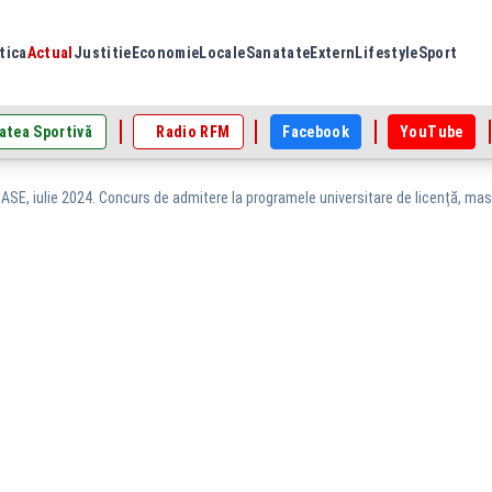
tica
Actual
Justitie
Economie
Locale
Sanatate
Extern
Lifestyle
Sport
atea Sportivă
Radio RFM
Facebook
YouTube
ASE, iulie 2024. Concurs de admitere la programele universitare de licență, mas