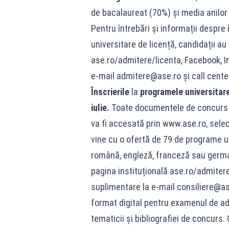
de bacalaureat (70%) şi media anilor 
Pentru întrebări și informații despr
universitare de licență, candidații au 
ase.ro/admitere/licenta, Facebook, In
e-mail admitere@ase.ro și call center
Înscrierile
la
programele universita
iulie.
Toate documentele de concurs s
va fi accesată prin www.ase.ro, sele
vine cu o ofertă de 79 de programe un
română, engleză, franceză sau germană
pagina instituțională ase.ro/admiter
suplimentare la e-mail consiliere@ase
format digital pentru examenul de a
tematicii și bibliografiei de concurs.