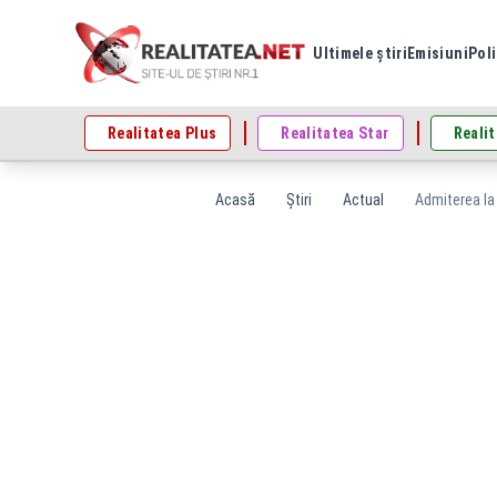
Ultimele știri
Emisiuni
Poli
Realitatea Plus
Realitatea Star
Realit
Acasă
Știri
Actual
Admiterea la 