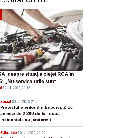
A, despre situația pieței RCA în
6: „Nu service-urile sunt
l
·
30 iul. 2026, 21:12
ponsabile pentru scumpirea
țelor”
2
Social
-
30 iul. 2026, 21:25
Protestul oierilor din Bucureşti: 10
amenzi de 2.200 de lei, după
incidentele cu jandarmii
Editoriale
-
30 iul. 2026, 21:26