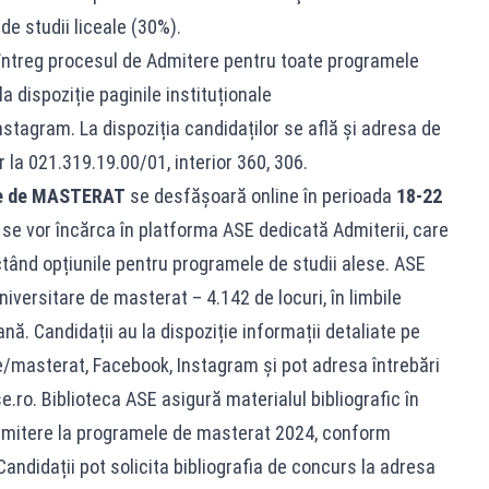
de studii liceale (30%).
e întreg procesul de Admitere pentru toate programele
la dispoziție paginile instituționale
stagram. La dispoziția candidaților se află și adresa de
 la 021.319.19.00/01, interior 360, 306.
re de MASTERAT
se desfășoară online în perioada
18-22
e vor încărca în platforma ASE dedicată Admiterii, care
ctând opțiunile pentru programele de studii alese. ASE
iversitare de masterat – 4.142 de locuri, în limbile
. Candidații au la dispoziție informații detaliate pe
e/masterat, Facebook, Instagram și pot adresa întrebări
.ro. Biblioteca ASE asigură materialul bibliografic în
dmitere la programele de masterat 2024, conform
 Candidații pot solicita bibliografia de concurs la adresa