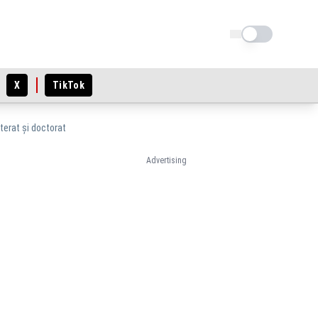
Schimba tema
X
TikTok
terat și doctorat
Advertising