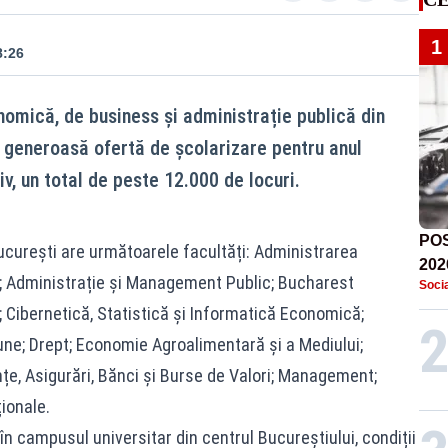
1
8:26
omică, de business și administrație publică din
 generoasă ofertă de școlarizare pentru anul
v, un total de peste 12.000 de locuri.
POS
curești are următoarele facultăți: Administrarea
202
ne; Administrație și Management Public; Bucharest
Socia
res
 Cibernetică, Statistică și Informatică Economică;
poli
une; Drept; Economie Agroalimentară și a Mediului;
țe, Asigurări, Bănci și Burse de Valori; Management;
ionale.
 în campusul universitar din centrul Bucureștiului, condiții