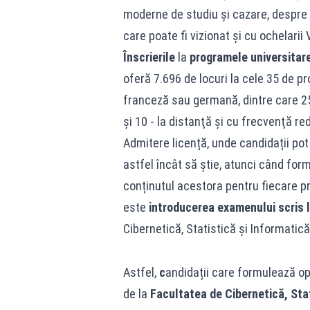
moderne de studiu și cazare, despre c
care poate fi vizionat și cu ochelarii V
Înscrierile
la
programele universitar
oferă 7.696 de locuri la cele 35 de p
franceză sau germană, dintre care 
și 10 - la distanţă şi cu frecvenţă r
Admitere licență, unde candidații pot 
astfel încât să știe, atunci când form
conținutul acestora pentru fiecare p
este
introducerea examenului scris
Cibernetică, Statistică și Informatic
Astfel,
c
andidații care formulează op
de la
Facultatea de
Cibernetică, Sta