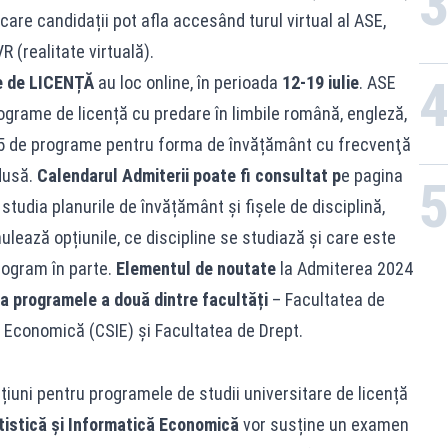
are candidații pot afla accesând turul virtual al ASE,
R (realitate virtuală).
e de LICENȚĂ
au loc online, în perioada
12-19 iulie
. ASE
rograme de licență cu predare în limbile română, engleză,
25 de programe pentru forma de învățământ cu frecvenţă
edusă.
Calendarul Admiterii poate fi consultat p
e pagina
studia planurile de învățământ și fișele de disciplină,
ulează opțiunile, ce discipline se studiază și care este
rogram în parte.
Elementul de noutate
la Admiterea 2024
la programele a
două dintre facultăți
– Facultatea de
ă Economică (CSIE) și Facultatea de Drept.
țiuni pentru programele de studii universitare de licență
tistică și Informatică Economică
vor susține un examen