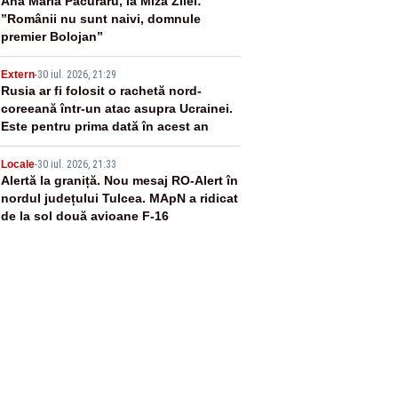
3
Ana Maria Păcuraru, la Miza Zilei:
”Românii nu sunt naivi, domnule
premier Bolojan”
4
Extern
-
30 iul. 2026, 21:29
Rusia ar fi folosit o rachetă nord-
coreeană într-un atac asupra Ucrainei.
Este pentru prima dată în acest an
5
Locale
-
30 iul. 2026, 21:33
Alertă la graniță. Nou mesaj RO-Alert în
nordul județului Tulcea. MApN a ridicat
de la sol două avioane F-16