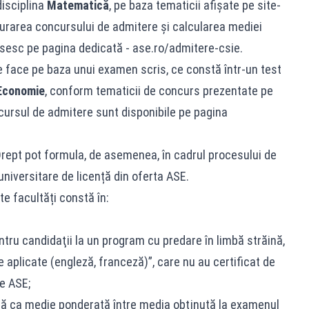
disciplina
Matematică
, pe baza tematicii afișate pe site-
ășurarea concursului de admitere și calcularea mediei
sesc pe pagina dedicată - ase.ro/admitere-csie.
e face pe baza unui examen scris, ce constă într-un test
Economie
, conform tematicii de concurs prezentate pe
cursul de admitere sunt disponibile pe pagina
 Drept pot formula, de asemenea, în cadrul procesului de
 universitare de licență din oferta ASE.
e facultăți constă în:
entru candidaţii la un program cu predare în limbă străină,
aplicate (engleză, franceză)”, care nu au certificat de
e ASE;
ată ca medie ponderată între media obţinută la examenul