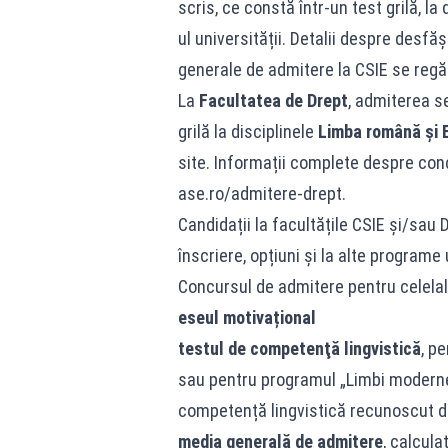
scris, ce constă într-un test grilă, la 
ul universității. Detalii despre desf
generale de admitere la CSIE se regă
La
Facultatea de Drept
, admiterea s
grilă la disciplinele
Limba română și 
site. Informații complete despre con
ase.ro/admitere-drept.
Candidații la facultățile CSIE și/sau
înscriere, opțiuni și la alte programe
Concursul de admitere pentru celelalt
eseul motivațional
testul de competenţă lingvistică
, p
sau pentru programul „Limbi moderne 
competență lingvistică recunoscut d
media generală de admitere
, calcul