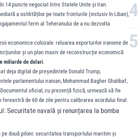
în 14 puncte negociat între Statele Unite și Iran.
tă a ostilităților pe toate fronturile (inclusiv în Liban),
ngajamentul ferm al Teheranului de a nu dezvolta
ii economice colosale: reluarea exporturilor iraniene de
sancțiunilor și un plan masiv de reconstrucție economică
e miliarde de dolari
.
at deja digital de președintele Donald Trump,
intele parlamentului iranian, Mohammad Bagher Ghalibaf,
. Documentul oficial, cu prezență fizică, urmează să fie
 fereastră de 60 de zile pentru calibrarea acordului final.
ul: Securitate navală și renunțarea la bomba
e două piloni: securitatea transportului maritim și