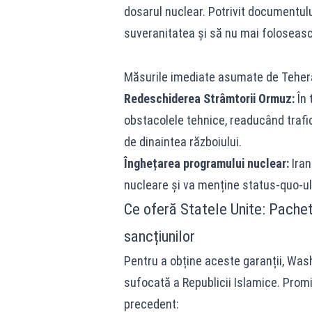
dosarul nuclear. Potrivit documentulu
suveranitatea și să nu mai foloseas
Măsurile imediate asumate de Tehera
Redeschiderea Strâmtorii Ormuz:
În 
obstacolele tehnice, readucând trafi
de dinaintea războiului.
Înghețarea programului nuclear:
Iran
nucleare și va menține status-quo-ul a
Ce oferă Statele Unite: Pachet 
sancțiunilor
Pentru a obține aceste garanții, Wa
sufocată a Republicii Islamice. Pro
precedent: