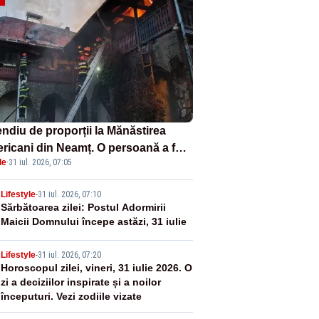
endiu de proporții la Mănăstirea
ericani din Neamț. O persoană a fost
le
·
31 iul. 2026, 07:05
ită carbonizată - FOTO/ VIDEO
2
Lifestyle
-
31 iul. 2026, 07:10
Sărbătoarea zilei: Postul Adormirii
Maicii Domnului începe astăzi, 31 iulie
3
Lifestyle
-
31 iul. 2026, 07:20
Horoscopul zilei, vineri, 31 iulie 2026. O
zi a deciziilor inspirate și a noilor
începuturi. Vezi zodiile vizate