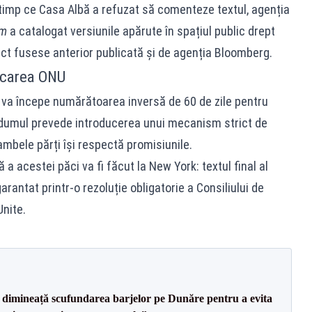
 timp ce Casa Albă a refuzat să comenteze textul, agenția
im
a catalogat versiunile apărute în spațiul public drept
ect fusese anterior publicată și de agenția Bloomberg.
licarea ONU
 va începe numărătoarea inversă de 60 de zile pentru
ndumul prevede introducerea unui mecanism strict de
mbele părți își respectă promisiunile.
 a acestei păci va fi făcut la New York: textul final al
rantat printr-o rezoluție obligatorie a Consiliului de
Unite.
imineață scufundarea barjelor pe Dunăre pentru a evita