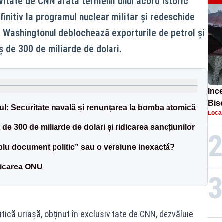
vitate de CNN arată termenii unui acord istoric
initiv la programul nuclear militar și redeschide
 Washingtonul deblochează exporturile de petrol și
 de 300 de miliarde de dolari.
Inc
Bis
nul: Securitate navală și renunțarea la bomba atomică
Loca
găs
de 300 de miliarde de dolari și ridicarea sancțiunilor
plu document politic” sau o versiune inexactă?
licarea ONU
ică uriașă, obținut în exclusivitate de CNN, dezvăluie