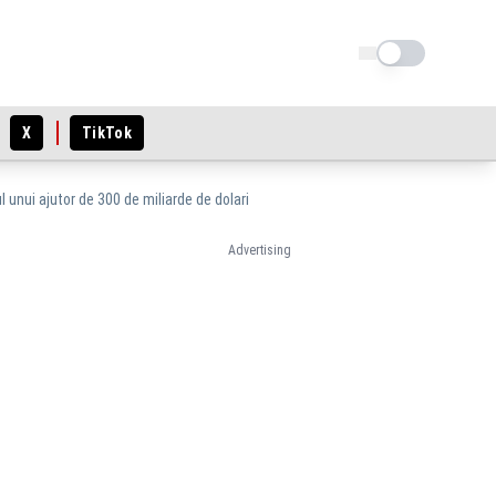
Schimba tema
X
TikTok
l unui ajutor de 300 de miliarde de dolari
Advertising