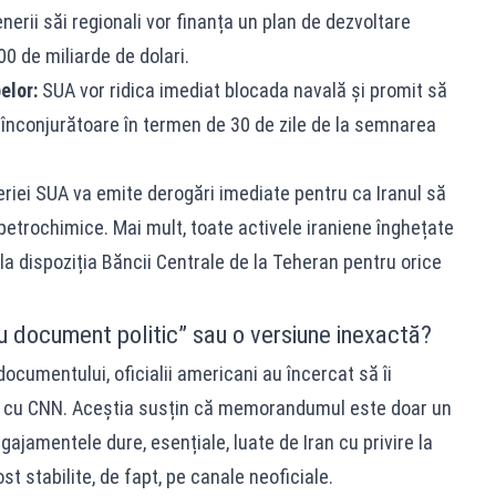
nerii săi regionali vor finanța un plan de dezvoltare
0 de miliarde de dolari.
elor:
SUA vor ridica imediat blocada navală și promit să
le înconjurătoare în termen de 30 de zile de la semnarea
iei SUA va emite derogări imediate pentru ca Iranul să
 petrochimice. Mai mult, toate activele iraniene înghețate
e la dispoziția Băncii Centrale de la Teheran pentru orice
lu document politic” sau o versiune inexactă?
ocumentului, oficialii americani au încercat să îi
le cu CNN. Aceștia susțin că memorandumul este doar un
ajamentele dure, esențiale, luate de Iran cu privire la
st stabilite, de fapt, pe canale neoficiale.