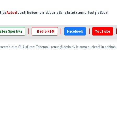
tica
Actual
Justitie
Economie
Locale
Sanatate
Extern
Lifestyle
Sport
atea Sportivă
Radio RFM
Facebook
YouTube
 secret între SUA și Iran: Teheranul renunță definitiv la arma nucleară în schimbu