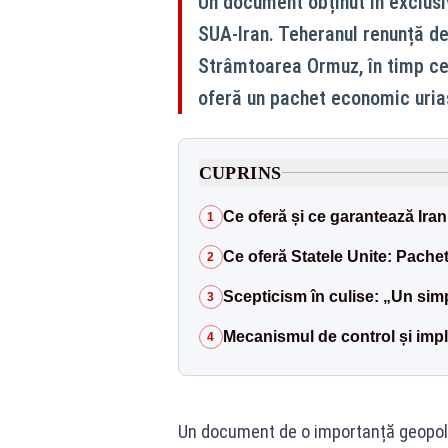
Un document obținut în exclusi
SUA-Iran. Teheranul renunță def
Strâmtoarea Ormuz, în timp ce
oferă un pachet economic uriaș
CUPRINS
Ce oferă și ce garantează Ira
1
Ce oferă Statele Unite: Pachet 
2
Scepticism în culise: „Un sim
3
Mecanismul de control și imp
4
Un document de o importanță geopolit