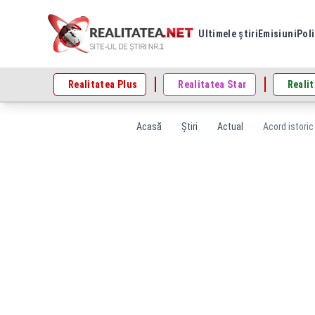
Ultimele știri
Emisiuni
Poli
Realitatea Plus
Realitatea Star
Realit
Acasă
Știri
Actual
Acord istoric