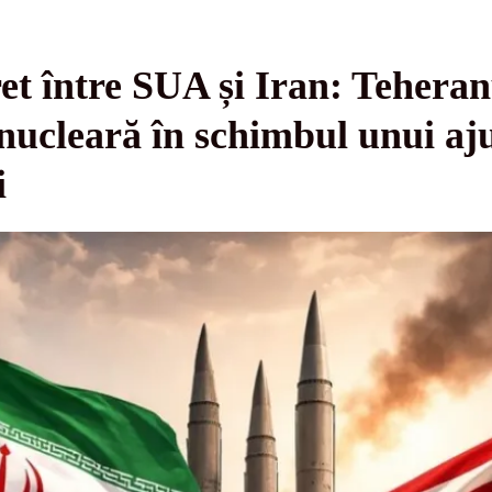
ret între SUA și Iran: Tehera
 nucleară în schimbul unui aj
i