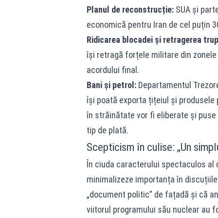
Planul de reconstrucție:
SUA și parte
economică pentru Iran de cel puțin 30
Ridicarea blocadei și retragerea trup
își retragă forțele militare din zone
acordului final.
Bani și petrol:
Departamentul Trezorer
își poată exporta țițeiul și produsele
în străinătate vor fi eliberate și pus
tip de plată.
Scepticism în culise: „Un simp
În ciuda caracterului spectaculos al d
minimalizeze importanța în discuții
„document politic” de fațadă și că ang
viitorul programului său nuclear au fo