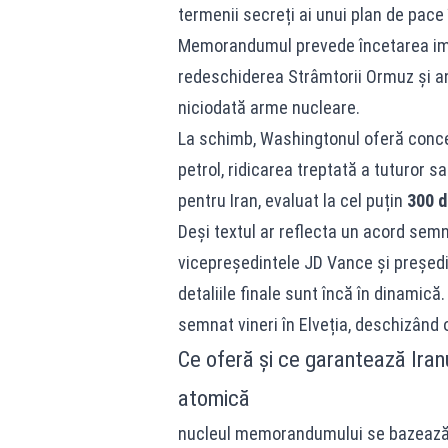
termenii secreți ai unui plan de pace 
Memorandumul prevede încetarea imedia
redeschiderea Strâmtorii Ormuz și a
niciodată arme nucleare.
La schimb, Washingtonul oferă conces
petrol, ridicarea treptată a tuturor 
pentru Iran, evaluat la cel puțin
300 d
Deși textul ar reflecta un acord semn
vicepreședintele JD Vance și președ
detaliile finale sunt încă în dinamică
semnat vineri în Elveția, deschizând o
Ce oferă și ce garantează Iran
atomică
nucleul memorandumului se bazează p