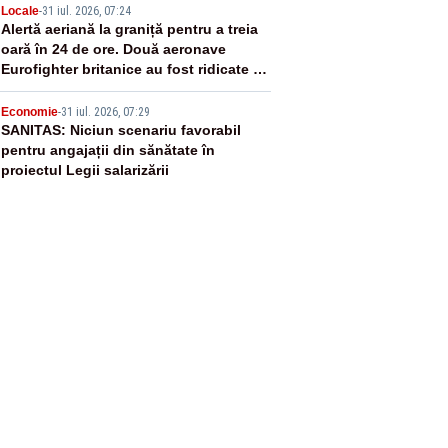
4
Locale
-
31 iul. 2026, 07:24
Alertă aeriană la graniță pentru a treia
oară în 24 de ore. Două aeronave
Eurofighter britanice au fost ridicate de
la sol
5
Economie
-
31 iul. 2026, 07:29
SANITAS: Niciun scenariu favorabil
pentru angajații din sănătate în
proiectul Legii salarizării