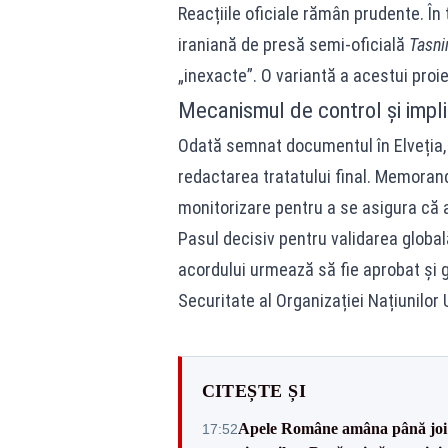
Reacțiile oficiale rămân prudente. În
iraniană de presă semi-oficială
Tasn
„inexacte”. O variantă a acestui proi
Mecanismul de control și imp
Odată semnat documentul în Elveția,
redactarea tratatului final. Memora
monitorizare pentru a se asigura că a
Pasul decisiv pentru validarea globală
acordului urmează să fie aprobat și ga
Securitate al Organizației Națiunilor 
CITEȘTE ȘI
Apele Române amâna până joi d
17:52