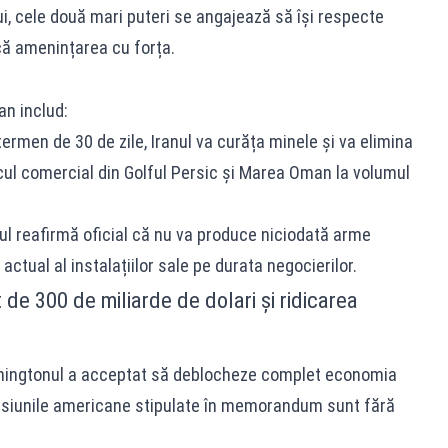
i, cele două mari puteri se angajează să își respecte
că amenințarea cu forța.
n includ:
termen de 30 de zile, Iranul va curăța minele și va elimina
cul comercial din Golful Persic și Marea Oman la volumul
ul reafirmă oficial că nu va produce niciodată arme
ctual al instalațiilor sale pe durata negocierilor.
de 300 de miliarde de dolari și ridicarea
shingtonul a acceptat să deblocheze complet economia
misiunile americane stipulate în memorandum sunt fără