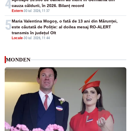
4
cauza căldurii, în 2026. Bilanț record
Extern
-
30 iul. 2026, 11:37
5
Maria Valentina Mogoș, o fată de 13 ani din Mărunței,
este căutată de Poliție: al doilea mesaj RO-ALERT
transmis în județul Olt
Locale
-
30 iul. 2026, 11:44
MONDEN