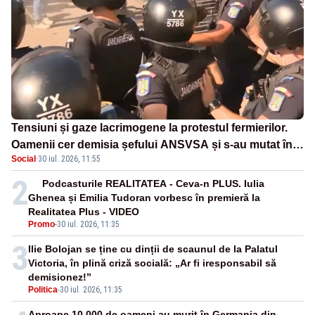
Tensiuni și gaze lacrimogene la protestul fermierilor.
Oamenii cer demisia șefului ANSVSA și s-au mutat în
Social
·
30 iul. 2026, 11:55
Piața Victoria– LIVE TEXT
2
Podcasturile REALITATEA - Ceva-n PLUS. Iulia
Ghenea și Emilia Tudoran vorbesc în premieră la
Realitatea Plus - VIDEO
Promo
-
30 iul. 2026, 11:35
3
Ilie Bolojan se ține cu dinții de scaunul de la Palatul
Victoria, în plină criză socială: „Ar fi iresponsabil să
demisionez!”
Politica
-
30 iul. 2026, 11:35
Aproape 10.000 de oameni au murit în Germania din