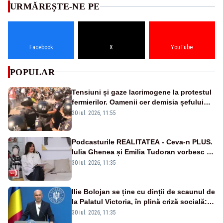
URMĂREȘTE-NE PE
Facebook
X
YouTube
POPULAR
Tensiuni și gaze lacrimogene la protestul
fermierilor. Oamenii cer demisia șefului
ANSVSA și s-au mutat în Piața Victoria–
30 iul. 2026, 11:55
LIVE TEXT
Podcasturile REALITATEA - Ceva-n PLUS.
Iulia Ghenea și Emilia Tudoran vorbesc în
premieră la Realitatea Plus - VIDEO
30 iul. 2026, 11:35
Ilie Bolojan se ține cu dinții de scaunul de
la Palatul Victoria, în plină criză socială:
„Ar fi iresponsabil să demisionez!”
30 iul. 2026, 11:35