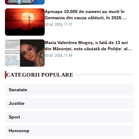
Aproape 10.000 de oameni au murit în
Germania din cauza căldurii, în 2026.
Bilanț record
30 iul. 2026, 11:37
Maria Valentina Mogoș, o fată de 13 ani
din Mărunței, este căutată de Poliție: al
doilea mesaj RO-ALERT transmis în
30 iul. 2026, 11:44
județul Olt
CATEGORII POPULARE
Sanatate
Justitie
Sport
Horoscop