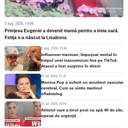
5 aug. 2026, 14:06
Prințesa Eugenie a devenit mamă pentru a treia oară.
Fetița s-a născut la Lisabona
5 aug. 2026, 10:46
Influencer mexican, împușcat mortal în
timpul unei transmisiuni live pe TikTok.
Atacul a fost surprins în direct
31 iul. 2026, 13:41
Monica Pop a suferit un accident vascular
cerebral. Cum se simte medicul
oftalmolog
31 iul. 2026, 10:59
Artistul care a ținut post cu apă 40 de zile,
operat de urgență