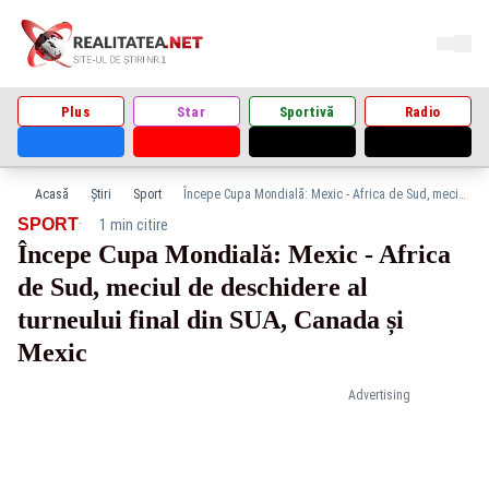
Plus
Star
Sportivă
Radio
Acasă
Știri
Sport
Începe Cupa Mondială: Mexic - Africa de Sud, meciul de deschidere al turneului final din SUA, Canada și Mexic
·
SPORT
1 min citire
Începe Cupa Mondială: Mexic - Africa
de Sud, meciul de deschidere al
turneului final din SUA, Canada și
Mexic
Advertising