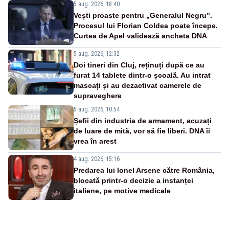
5 aug. 2026, 18:40
Vești proaste pentru „Generalul Negru”.
Procesul lui Florian Coldea poate începe.
Curtea de Apel validează ancheta DNA
5 aug. 2026, 12:32
Doi tineri din Cluj, reținuți după ce au
furat 14 tablete dintr-o școală. Au intrat
mascați și au dezactivat camerele de
supraveghere
5 aug. 2026, 10:54
Șefii din industria de armament, acuzați
de luare de mită, vor să fie liberi. DNA îi
vrea în arest
4 aug. 2026, 15:16
Predarea lui Ionel Arsene către România,
blocată printr-o decizie a instanței
italiene, pe motive medicale