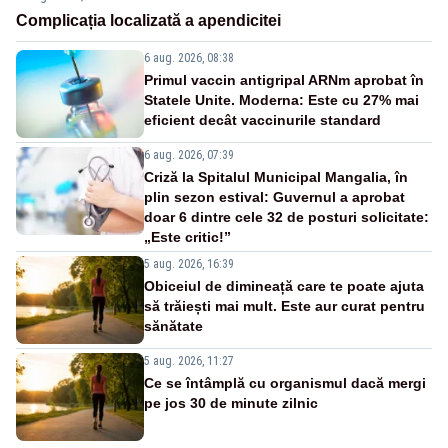
Complicația localizată a apendicitei
6 aug. 2026, 08:38
Primul vaccin antigripal ARNm aprobat în
Statele Unite. Moderna: Este cu 27% mai
eficient decât vaccinurile standard
6 aug. 2026, 07:39
Criză la Spitalul Municipal Mangalia, în
plin sezon estival: Guvernul a aprobat
doar 6 dintre cele 32 de posturi solicitate:
„Este critic!”
5 aug. 2026, 16:39
Obiceiul de dimineață care te poate ajuta
să trăiești mai mult. Este aur curat pentru
sănătate
5 aug. 2026, 11:27
Ce se întâmplă cu organismul dacă mergi
pe jos 30 de minute zilnic