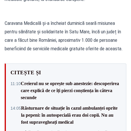
Caravana Medicală și-a încheiat duminică seară misiunea
pentru sănătate și solidaritate în Satu Mare, încă un județ în
care a făcut bine României, aproximativ 1.000 de persoane
beneficiind de serviciile medicale gratuite oferite de aceasta.
CITEȘTE ȘI
Creierul nu se oprește sub anestezie: descoperirea
11:10
care explică de ce îți pierzi conștiența în câteva
secunde
Răsturnare de situație în cazul ambulanței oprite
14:05
la pepeni: în autospecială erau doi copii. Nu au
fost supravegheați medical