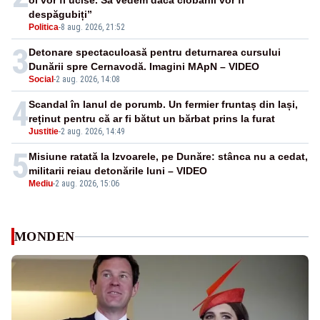
oi vor fi ucise. Să vedem dacă ciobanii vor fi
despăgubiți”
Politica
-
8 aug. 2026, 21:52
3
Detonare spectaculoasă pentru deturnarea cursului
Dunării spre Cernavodă. Imagini MApN – VIDEO
Social
-
2 aug. 2026, 14:08
4
Scandal în lanul de porumb. Un fermier fruntaș din Iași,
reținut pentru că ar fi bătut un bărbat prins la furat
Justitie
-
2 aug. 2026, 14:49
5
Misiune ratată la Izvoarele, pe Dunăre: stânca nu a cedat,
militarii reiau detonările luni – VIDEO
Mediu
-
2 aug. 2026, 15:06
MONDEN