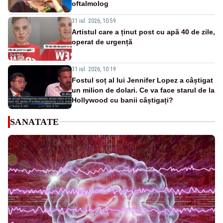
oftalmolog
31 iul. 2026, 10:59
Artistul care a ținut post cu apă 40 de zile,
operat de urgență
31 iul. 2026, 10:19
Fostul soț al lui Jennifer Lopez a câștigat
un milion de dolari. Ce va face starul de la
Hollywood cu banii câștigați?
SANATATE