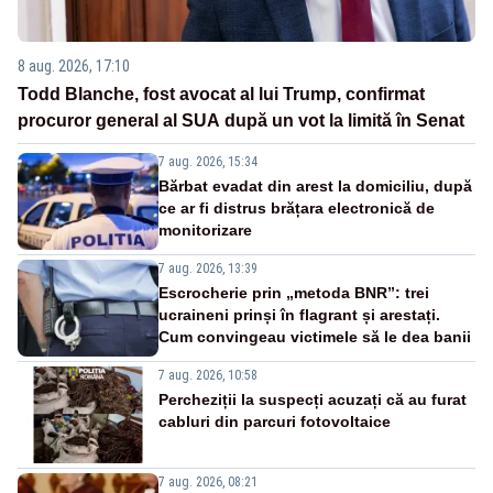
8 aug. 2026, 17:10
Todd Blanche, fost avocat al lui Trump, confirmat
procuror general al SUA după un vot la limită în Senat
7 aug. 2026, 15:34
Bărbat evadat din arest la domiciliu, după
ce ar fi distrus brățara electronică de
monitorizare
7 aug. 2026, 13:39
Escrocherie prin „metoda BNR”: trei
ucraineni prinși în flagrant și arestați.
Cum convingeau victimele să le dea banii
7 aug. 2026, 10:58
Percheziții la suspecți acuzați că au furat
cabluri din parcuri fotovoltaice
7 aug. 2026, 08:21