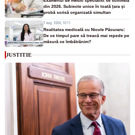
Examenul de medic specialist se schimbă
din 2026. Subiecte unice în toată țara și
probă scrisă organizată simultan
7 aug. 2026, 10:11
Realitatea medicală cu Nicole Păcuraru:
De ce timpul pare să treacă mai repede pe
măsură ce îmbătrânim?
JUSTITIE