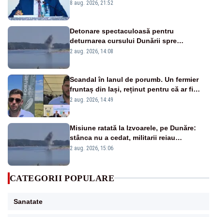
vedem dacă ciobanii vor fi despăgubiți”
8 aug. 2026, 21:52
Detonare spectaculoasă pentru
deturnarea cursului Dunării spre
Cernavodă. Imagini MApN – VIDEO
2 aug. 2026, 14:08
Scandal în lanul de porumb. Un fermier
fruntaș din Iași, reținut pentru că ar fi
bătut un bărbat prins la furat
2 aug. 2026, 14:49
Misiune ratată la Izvoarele, pe Dunăre:
stânca nu a cedat, militarii reiau
detonările luni – VIDEO
2 aug. 2026, 15:06
CATEGORII POPULARE
Sanatate