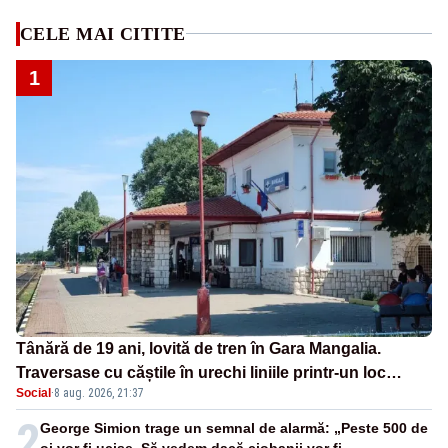
CELE MAI CITITE
1
Tânără de 19 ani, lovită de tren în Gara Mangalia.
Traversase cu căștile în urechi liniile printr-un loc
Social
·
8 aug. 2026, 21:37
nepermis
2
George Simion trage un semnal de alarmă: „Peste 500 de