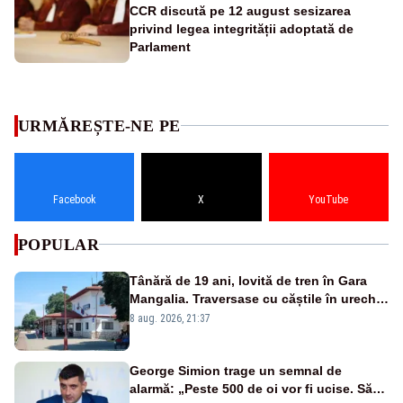
CCR discută pe 12 august sesizarea
privind legea integrității adoptată de
Parlament
URMĂREȘTE-NE PE
Facebook
X
YouTube
POPULAR
Tânără de 19 ani, lovită de tren în Gara
Mangalia. Traversase cu căștile în urechi
liniile printr-un loc nepermis
8 aug. 2026, 21:37
George Simion trage un semnal de
alarmă: „Peste 500 de oi vor fi ucise. Să