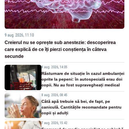
9 aug. 2026, 11:10
Creierul nu se oprește sub anestezie: descoperirea
care explică de ce îți pierzi conștiența în câteva
secunde
8 aug. 2026, 14:05
Răsturnare de situație în cazul ambulanței
oprite la pepeni: în autospecială erau doi
copii. Nu au fost supravegheați medical
8 aug. 2026, 08:45
Câtă apă trebuie să bei, de fapt, pe
caniculă. Cantitățile recomandate pentru
copii și adulți
7 aug. 2026, 15:42